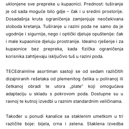
uklonjene sve prepreke u kupaonici. Prednost: tuširanje
je od sada moguće bilo gdje – čak i u sredini prostorije.
Dosadašnja kruta ograničenja zamjenjuje neočekivana
sloboda kretanja. Tuširanje u razini poda ne samo da je
ugodnije i sigurnije, nego i optički djeluje opuštenije: čak
i male kupaonice djeluju prostranije. Idealno rješenje i za
kupaonice bez prepreka, kada fizička ograničenja
korisnika zahtijevaju isključivo tuš u razini poda.
TECEdrainline asortiman sastoji se od sedam različitih
dizajniranih rešetaka od plemenitog čelika u poliranoj ili
četkanoj obradi te utora „plate“ koji omogućava
adaptaciju u skladu s pokrovom poda. Dostupne su u
ravnoj te kutnoj izvedbi u raznim standardnim veličinama.
Također u ponudi kanalice sa staklenim umetkom u tri
različite boje: bijela, crna i zelena. Staklena izvedba