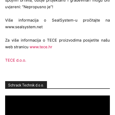
spojnih brtvila, oboje projektanti i građevinari mogu biti
uvjereni: “Nepropusno je”!
Više informacija o SealSystem-u pročitajte na
www.sealsystem.net
Za više informacija o TECE proizvodima posjetite našu
web stranicu
www.tece.hr
TECE d.o.o.
Schrack Technik d.o.o.
Reproduktor
videozapisa