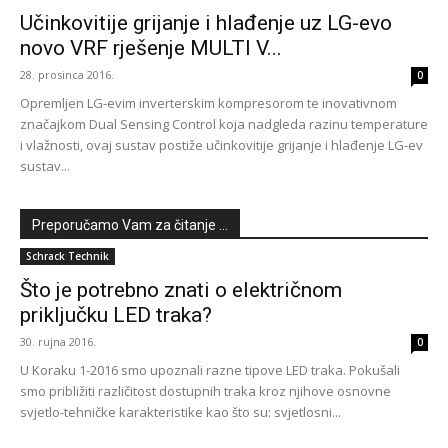
Učinkovitije grijanje i hlađenje uz LG-evo
novo VRF rješenje MULTI V...
28. prosinca 2016.
0
Opremljen LG-evim inverterskim kompresorom te inovativnom
značajkom Dual Sensing Control koja nadgleda razinu temperature
i vlažnosti, ovaj sustav postiže učinkovitije grijanje i hlađenje LG-ev
sustav...
Preporučamo Vam za čitanje ...
Schrack Technik
Što je potrebno znati o električnom
priključku LED traka?
30. rujna 2016.
0
U Koraku 1-2016 smo upoznali razne tipove LED traka. Pokušali
smo približiti različitost dostupnih traka kroz njihove osnovne
svjetlo-tehničke karakteristike kao što su: svjetlosni...