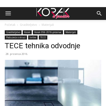
Početak
Graditeljstvo
Materijali
Graditeljstvo
Korak
Korak 056 2016-prosinac
Materijali
Poduzeća o struci
tvrtke
TECE
TECE tehnika odvodnje
28. prosinca 2016.