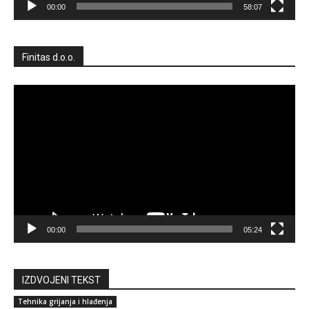
00:00
58:07
Finitas d.o.o.
Reproduktor
videozapisa
00:00
05:24
IZDVOJENI TEKST
Tehnika grijanja i hlađenja