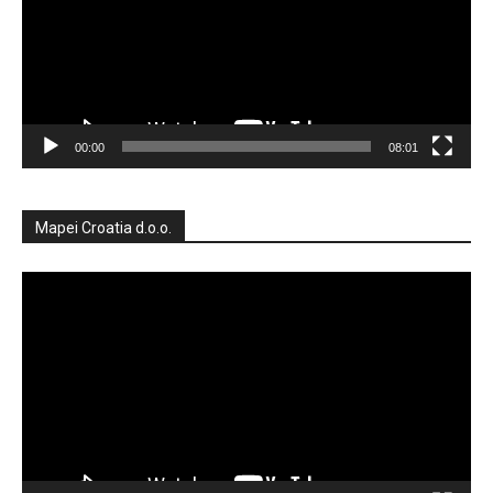
00:00
08:01
Mapei Croatia d.o.o.
Reproduktor
videozapisa