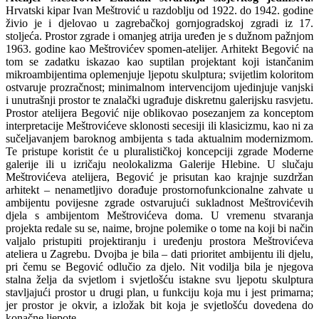
Hrvatski kipar Ivan Meštrović u razdoblju od 1922. do 1942. godine
živio je i djelovao u zagrebačkoj gornjogradskoj zgradi iz 17.
stoljeća. Prostor zgrade i omanjeg atrija uređen je s dužnom pažnjom
1963. godine kao Meštrovićev spomen-atelijer. Arhitekt Begović na
tom se zadatku iskazao kao suptilan projektant koji istančanim
mikroambijentima oplemenjuje ljepotu skulptura; svijetlim koloritom
ostvaruje prozračnost; minimalnom intervencijom ujedinjuje vanjski
i unutrašnji prostor te znalački ugrađuje diskretnu galerijsku rasvjetu.
Prostor atelijera Begović nije oblikovao posezanjem za konceptom
interpretacije Meštrovićeve sklonosti secesiji ili klasicizmu, kao ni za
sučeljavanjem baroknog ambijenta s tada aktualnim modernizmom.
Te pristupe koristit će u pluralističkoj koncepciji zgrade Moderne
galerije ili u izričaju neolokalizma Galerije Hlebine. U slučaju
Meštrovićeva atelijera, Begović je prisutan kao krajnje suzdržan
arhitekt – nenametljivo dorađuje prostornofunkcionalne zahvate u
ambijentu povijesne zgrade ostvarujući sukladnost Meštrovićevih
djela s ambijentom Meštrovićeva doma. U vremenu stvaranja
projekta redale su se, naime, brojne polemike o tome na koji bi način
valjalo pristupiti projektiranju i uređenju prostora Meštrovićeva
ateliera u Zagrebu. Dvojba je bila – dati prioritet ambijentu ili djelu,
pri čemu se Begović odlučio za djelo. Nit vodilja bila je njegova
stalna želja da svjetlom i svjetlošću istakne svu ljepotu skulptura
stavljajući prostor u drugi plan, u funkciju koja mu i jest primarna;
jer prostor je okvir, a izložak bit koja je svjetlošću dovedena do
konačne ljepote.