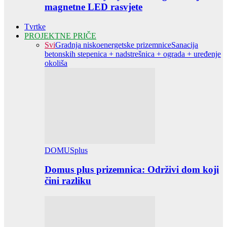
magnetne LED rasvjete
Tvrtke
PROJEKTNE PRIČE
Svi
Gradnja niskoenergetske prizemnice
Sanacija
betonskih stepenica + nadstrešnica + ograda + uređenje
okoliša
DOMUSplus
Domus plus prizemnica: Održivi dom koji
čini razliku