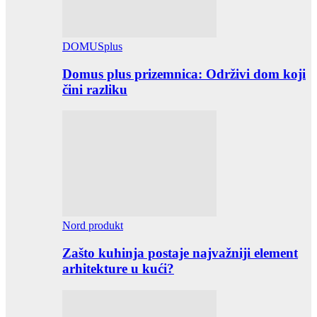
DOMUSplus
Domus plus prizemnica: Održivi dom koji
čini razliku
Nord produkt
Zašto kuhinja postaje najvažniji element
arhitekture u kući?