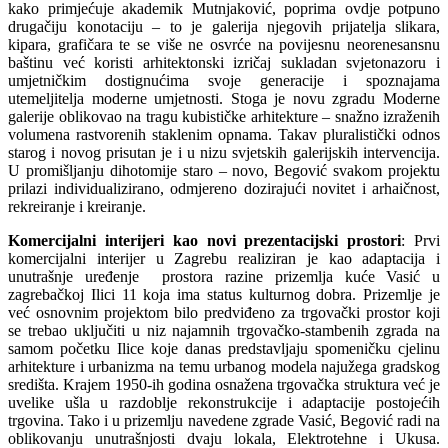
kako primjećuje akademik Mutnjaković, poprima ovdje potpuno
drugačiju konotaciju – to je galerija njegovih prijatelja slikara,
kipara, grafičara te se više ne osvrće na povijesnu neorenesansnu
baštinu već koristi arhitektonski izričaj sukladan svjetonazoru i
umjetničkim dostignućima svoje generacije i spoznajama
utemeljitelja moderne umjetnosti. Stoga je novu zgradu Moderne
galerije oblikovao na tragu kubističke arhitekture – snažno izraženih
volumena rastvorenih staklenim opnama. Takav pluralistički odnos
starog i novog prisutan je i u nizu svjetskih galerijskih intervencija.
U promišljanju dihotomije staro – novo, Begović svakom projektu
prilazi individualizirano, odmjereno dozirajući novitet i arhaičnost,
rekreiranje i kreiranje.
Komercijalni interijeri kao novi prezentacijski prostori
: Prvi
komercijalni interijer u Zagrebu realiziran je kao adaptacija i
unutrašnje uređenje prostora razine prizemlja kuće Vasić u
zagrebačkoj Ilici 11 koja ima status kulturnog dobra. Prizemlje je
već osnovnim projektom bilo predviđeno za trgovački prostor koji
se trebao uključiti u niz najamnih trgovačko-stambenih zgrada na
samom početku Ilice koje danas predstavljaju spomeničku cjelinu
arhitekture i urbanizma na temu urbanog modela najužega gradskog
središta. Krajem 1950-ih godina osnažena trgovačka struktura već je
uvelike ušla u razdoblje rekonstrukcije i adaptacije postojećih
trgovina. Tako i u prizemlju navedene zgrade Vasić, Begović radi na
oblikovanju unutrašnjosti dvaju lokala, Elektrotehne i Ukusa.