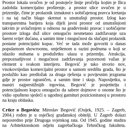
Prostor lokala uvučen je od postojeće linije pročelja kojim je Ilica
zadobila komercijalno proširenje, a prostor ulice uvučen je u
prizemlje, čime je prolaznik izmaknut s uobičajenog pravca kretanja
i na taj način blago skrenut u unutrašnji prostor. Izlog kao
transparentna barijera koja dijeli javni prostor od unutrašnjosti
takvim je uvlačenjem u odnosu na građevinski pravac i uobičajene
prostore izloga duž ulice omogućio nesmetano zadržavanje uza
šareni svijet dućana, a samim time i mogućnost da slučajni prolaznik
postane potencijalni kupac. Već se tada može govoriti o danas
popularnom showroomu, smještenom u razini podruma u koji se
silazilo stubama u produžetku ulaza u prizemlju. Atrakcija,
prepoznatljivost i mogućnost zadržavanja pozornosti važan je
element u svakom interijeru. Begović je tako stvorio nov,
visokovrijedan komercijalni prostor u samom središtu grada, što je
poslužilo kao predložak za druga rješenja u povijesnim jezgrama
gdje je prostor ograničen, a samim time i skup. Naposljetku, u
maniri najprestižnijih trgovina, Begović je posjetitelju i
potencijalnom kupcu omogućio da sabere dojmove o onome što je
vidio opušteno sjedeći u ugodnoj garnituri pozicioniranoj u prostoru
na kraju obilaska.
Crtice o Begoviću
: Miroslav Begović (Osijek, 1925. – Zagreb,
2004.) rođen je u osječkoj građanskoj obitelji. U Zagreb dolazi
neposredno prije Drugoga svjetskog rata. Od 1945. godine studira
na Arhitektonskom odjelu zagrebačkoga Tehničkog fakulteta.