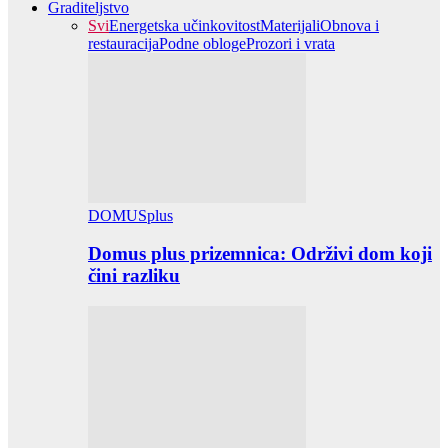
Graditeljstvo
Svi
Energetska učinkovitost
Materijali
Obnova i
restauracija
Podne obloge
Prozori i vrata
DOMUSplus
Domus plus prizemnica: Održivi dom koji
čini razliku