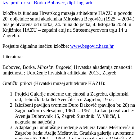
izv. prof. dr. sc. Borka Bobovec, dipl. ing. arh.
Izložba iz fundusa Hrvatskog muzeja arhitekture HAZU u povodu
20. obljetnice smrti akademika Miroslava Begovića (1925. – 2004.)
bila je otvorena od utorka, 24. rujna do petka, 4. listopada 2024. u
Knjižnica HAZU – zapadni atrij na Strossmayerovom trgu 14 u
Zagrebu.
Posjetite digitalnu inačicu izložbe:
www.begovic.hazu.hr
Literatura:
Bobovec, Borka,
Miroslav Begović
, Hrvatska akademija znanosti i
umjetnosti ; Udruženje hrvatskih arhitekata, 2013., Zagreb
Grafički prilozi (Hrvatski muzej arhitekture HAZU):
Projekt Galerije moderne umjetnosti u Zagrebu, diplomski
rad, Tehnički fakultet Sveučilišta u Zagrebu, 1952.
Izložbeni paviljon tvornice Đuro Đaković (paviljon br. 28) na
Zagrebačkom velesajmu, 1960. – 1961., Lokacija realizacije:
Avenija Dubrovnik 15, Zagreb Suradnik: V. Viličić, I.
nagrada na natječaju
Adaptacija i unutrašnje uređenje Atelijera Ivana Meštrovića u
Zagrebu (tada: Atelje Meštrović, Gradska galerija suvremene
umjetnosti), 1961. – 1963., Lokacija realizacije: Mletačka 8,