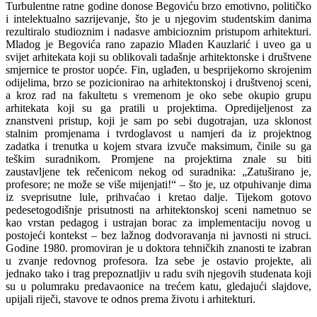
Turbulentne ratne godine donose Begoviću brzo emotivno, političko
i intelektualno sazrijevanje, što je u njegovim studentskim danima
rezultiralo studioznim i nadasve ambicioznim pristupom arhitekturi.
Mladog je Begovića rano zapazio Mladen Kauzlarić i uveo ga u
svijet arhitekata koji su oblikovali tadašnje arhitektonske i društvene
smjernice te prostor uopće. Fin, uglađen, u besprijekorno skrojenim
odijelima, brzo se pozicionirao na arhitektonskoj i društvenoj sceni,
a kroz rad na fakultetu s vremenom je oko sebe okupio grupu
arhitekata koji su ga pratili u projektima. Opredijeljenost za
znanstveni pristup, koji je sam po sebi dugotrajan, uza sklonost
stalnim promjenama i tvrdoglavost u namjeri da iz projektnog
zadatka i trenutka u kojem stvara izvuče maksimum, činile su ga
teškim suradnikom. Promjene na projektima znale su biti
zaustavljene tek rečenicom nekog od suradnika: „Zatuširano je,
profesore; ne može se više mijenjati!“ – što je, uz otpuhivanje dima
iz sveprisutne lule, prihvaćao i kretao dalje. Tijekom gotovo
pedesetogodišnje prisutnosti na arhitektonskoj sceni nametnuo se
kao vrstan pedagog i ustrajan borac za implementaciju novog u
postojeći kontekst – bez lažnog dodvoravanja ni javnosti ni struci.
Godine 1980. promoviran je u doktora tehničkih znanosti te izabran
u zvanje redovnog profesora. Iza sebe je ostavio projekte, ali
jednako tako i trag prepoznatljiv u radu svih njegovih studenata koji
su u polumraku predavaonice na trećem katu, gledajući slajdove,
upijali riječi, stavove te odnos prema životu i arhitekturi.