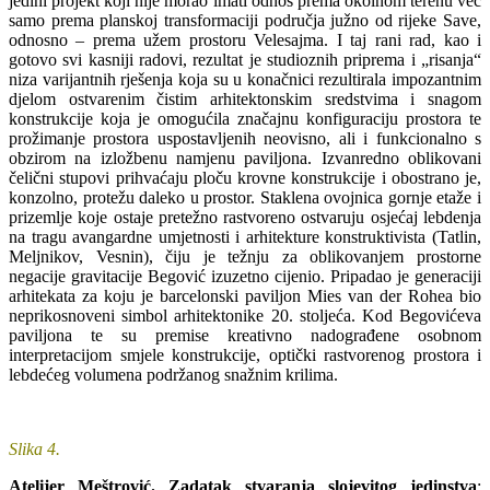
jedini projekt koji nije morao imati odnos prema okolnom terenu već
samo prema planskoj transformaciji područja južno od rijeke Save,
odnosno – prema užem prostoru Velesajma. I taj rani rad, kao i
gotovo svi kasniji radovi, rezultat je studioznih priprema i „risanja“
niza varijantnih rješenja koja su u konačnici rezultirala impozantnim
djelom ostvarenim čistim arhitektonskim sredstvima i snagom
konstrukcije koja je omogućila značajnu konfiguraciju prostora te
prožimanje prostora uspostavljenih neovisno, ali i funkcionalno s
obzirom na izložbenu namjenu paviljona. Izvanredno oblikovani
čelični stupovi prihvaćaju ploču krovne konstrukcije i obostrano je,
konzolno, protežu daleko u prostor. Staklena ovojnica gornje etaže i
prizemlje koje ostaje pretežno rastvoreno ostvaruju osjećaj lebdenja
na tragu avangardne umjetnosti i arhitekture konstruktivista (Tatlin,
Meljnikov, Vesnin), čiju je težnju za oblikovanjem prostorne
negacije gravitacije Begović izuzetno cijenio. Pripadao je generaciji
arhitekata za koju je barcelonski paviljon Mies van der Rohea bio
neprikosnoveni simbol arhitektonike 20. stoljeća. Kod Begovićeva
paviljona te su premise kreativno nadograđene osobnom
interpretacijom smjele konstrukcije, optički rastvorenog prostora i
lebdećeg volumena podržanog snažnim krilima.
Slika 4.
Atelijer Meštrović. Zadatak stvaranja slojevitog jedinstva
: