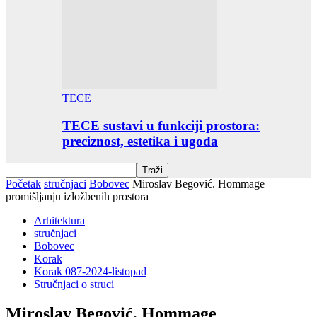
TECE
TECE sustavi u funkciji prostora:
preciznost, estetika i ugoda
Početak
stručnjaci
Bobovec
Miroslav Begović. Hommage
promišljanju izložbenih prostora
Arhitektura
stručnjaci
Bobovec
Korak
Korak 087-2024-listopad
Stručnjaci o struci
Miroslav Begović. Hommage