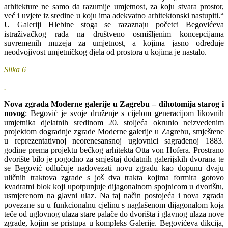
arhitekture ne samo da razumije umjetnost, za koju stvara prostor,
već i uvjete iz sredine u koju ima adekvatno arhitektonski nastupiti.“
U Galeriji Hlebine stoga se razaznaju početci Begovićeva
istraživačkog rada na društveno osmišljenim koncepcijama
suvremenih muzeja za umjetnost, a kojima jasno određuje
neodvojivost umjetničkog djela od prostora u kojima je nastalo.
Slika 6
.
Nova zgrada Moderne galerije u Zagrebu – dihotomija starog i
novog
: Begović je svoje druženje s cijelom generacijom likovnih
umjetnika djelatnih sredinom 20. stoljeća okrunio neizvedenim
projektom dogradnje zgrade Moderne galerije u Zagrebu, smještene
u reprezentativnoj neorenesansnoj uglovnici sagrađenoj 1883.
godine prema projektu bečkog arhitekta Otta von Hofera. Prostrano
dvorište bilo je pogodno za smještaj dodatnih galerijskih dvorana te
se Begović odlučuje nadovezati novu zgradu kao dopunu dvaju
uličnih traktova zgrade s još dva trakta kojima formira gotovo
kvadratni blok koji upotpunjuje dijagonalnom spojnicom u dvorištu,
usmjerenom na glavni ulaz. Na taj način postojeća i nova zgrada
povezane su u funkcionalnu cjelinu s naglašenom dijagonalom koja
teče od uglovnog ulaza stare palače do dvorišta i glavnog ulaza nove
zgrade, kojim se pristupa u kompleks Galerije. Begovićeva dikcija,