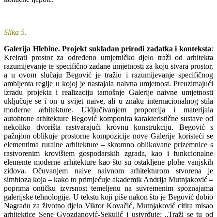
Slika 5.
Galerija Hlebine. Projekt sukladan prirodi zadatka i konteksta
:
Kreirati prostor za određeno umjetničko djelo traži od arhitekta
razumijevanje te specifično zadane umjetnosti za koju stvara prostor,
a u ovom slučaju Begović je tražio i razumijevanje specifičnog
ambijenta regije u kojoj je nastajala naivna umjetnost. Preuzimajući
izradu projekta i realizaciju tamošnje Galerije naivne umjetnosti
uključuje se i on u svijet naive, ali u znaku internacionalnog stila
moderne arhitekture. Uključivanjem proporcija i materijala
autohtone arhitekture Begović komponira karakteristične sustave od
nekoliko dvorišta rastvarajući krovnu konstrukciju. Begović s
pažnjom oblikuje prostorne kompozicije nove Galerije koristeći se
elementima ruralne arhitekture – skromno oblikovane prizemnice s
rastvorenim krovištem gospodarskih zgrada, kao i funkcionalne
elemente moderne arhitekture kao što su ostakljene plohe vanjskih
zidova. Očuvanjem naive naivnom arhitekturom stvorena je
simbioza koja – kako to primjećuje akademik Andrija Mutnjaković –
poprima ontičku izvrsnost temeljenu na suvremenim spoznajama
galerijske tehnologije. U tekstu koji piše nakon što je Begović dobio
Nagradu za životno djelo Viktor Kovačić, Mutnjaković citira misao
arhitektice Sene Gvozdanović-Sekulić i ustvrđuje: „Traži se tu od