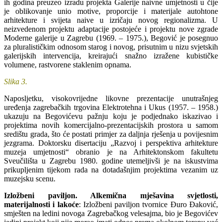
ih godina preuzeo izradu projekta Galerije naivne umjetnosti u čije
je oblikovanje unio motive, proporcije i materijale autohtone
arhitekture i svijeta naive u izričaju novog regionalizma. U
neizvedenom projektu adaptacije postojeće i projektu nove zgrade
Moderne galerije u Zagrebu (1969. – 1975.), Begović je posegnuo
za pluralističkim odnosom starog i novog, prisutnim u nizu svjetskih
galerijskih intervencija, kreirajući snažno izražene kubističke
volumene, rastvorene staklenim opnama.
Slika 3.
Naposljetku, visokovrijedne likovne prezentacije unutrašnjeg
uređenja zagrebačkih trgovina Elektrotehna i Ukus (1957. – 1958.)
ukazuju na Begovićevu pažnju koju je podjednako iskazivao i
projektima novih komercijalno-prezentacijskih prostora u samom
središtu grada, što će postati primjer za daljnja rješenja u povijesnim
jezgrama. Doktorsku disertaciju „Razvoj i perspektiva arhitekture
muzeja umjetnosti“ obranio je na Arhitektonskom fakultetu
Sveučilišta u Zagrebu 1980. godine utemeljivši je na iskustvima
prikupljenim tijekom rada na dotadašnjim projektima vezanim uz
muzejsku scenu.
Izložbeni paviljon. Alkemična mješavina svjetlosti,
materijalnosti i lakoće
: Izložbeni paviljon tvornice Đuro Đaković,
smješten na ledini novoga Zagrebačkog velesajma, bio je Begovićev