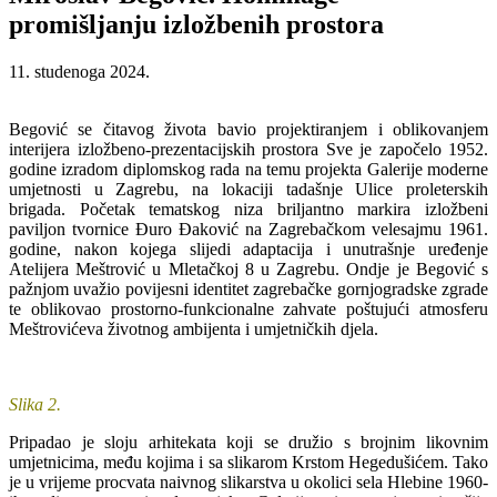
promišljanju izložbenih prostora
11. studenoga 2024.
Begović se čitavog života bavio projektiranjem i oblikovanjem
interijera izložbeno-prezentacijskih prostora Sve je započelo 1952.
godine izradom diplomskog rada na temu projekta Galerije moderne
umjetnosti u Zagrebu, na lokaciji tadašnje Ulice proleterskih
brigada. Početak tematskog niza briljantno markira izložbeni
paviljon tvornice Đuro Đaković na Zagrebačkom velesajmu 1961.
godine, nakon kojega slijedi adaptacija i unutrašnje uređenje
Atelijera Meštrović u Mletačkoj 8 u Zagrebu. Ondje je Begović s
pažnjom uvažio povijesni identitet zagrebačke gornjogradske zgrade
te oblikovao prostorno-funkcionalne zahvate poštujući atmosferu
Meštrovićeva životnog ambijenta i umjetničkih djela.
Slika 2.
Pripadao je sloju arhitekata koji se družio s brojnim likovnim
umjetnicima, među kojima i sa slikarom Krstom Hegedušićem. Tako
je u vrijeme procvata naivnog slikarstva u okolici sela Hlebine 1960-