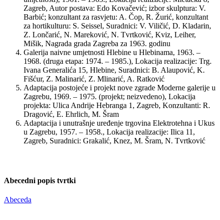
Zagreb, Autor postava: Edo Kovačević; izbor skulptura: V.
Barbić; konzultant za rasvjetu: A. Čop, R. Žurić, konzultant
za hortikulturu: S. Seissel, Suradnici: V. Viličić, D. Kladarin,
Z. Lončarić, N. Mareković, N. Tvrtković, Kviz, Leiher,
Mišik, Nagrada grada Zagreba za 1963. godinu
Galerija naivne umjetnosti Hlebine u Hlebinama, 1963. –
1968. (druga etapa: 1974. – 1985.), Lokacija realizacije: Trg.
Ivana Generalića 15, Hlebine, Suradnici: B. Alaupović, K.
Fišćur, Z. Malinarić, Z. Mlinarić, A. Ratković
Adaptacija postojeće i projekt nove zgrade Moderne galerije u
Zagrebu, 1969. – 1975. (projekt; neizvedeno), Lokacija
projekta: Ulica Andrije Hebranga 1, Zagreb, Konzultanti: R.
Dragović, E. Ehrlich, M. Šram
Adaptacija i unutrašnje uređenje trgovina Elektrotehna i Ukus
u Zagrebu, 1957. – 1958., Lokacija realizacije: Ilica 11,
Zagreb, Suradnici: Grakalić, Knez, M. Šram, N. Tvrtković
Abecedni popis tvrtki
Abeceda