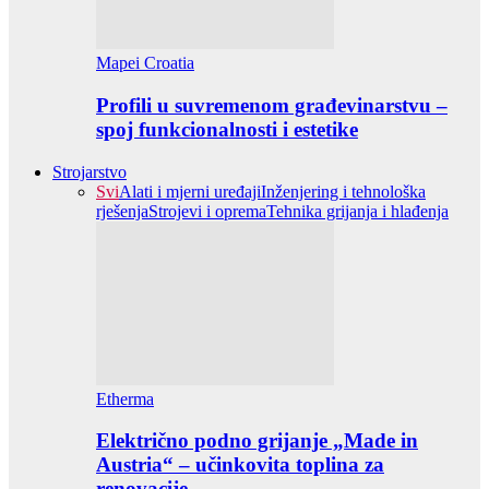
Mapei Croatia
Profili u suvremenom građevinarstvu –
spoj funkcionalnosti i estetike
Strojarstvo
Svi
Alati i mjerni uređaji
Inženjering i tehnološka
rješenja
Strojevi i oprema
Tehnika grijanja i hlađenja
Etherma
Električno podno grijanje „Made in
Austria“ – učinkovita toplina za
renovacije…