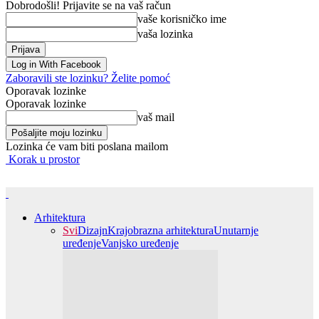
Dobrodošli! Prijavite se na vaš račun
vaše korisničko ime
vaša lozinka
Log in With Facebook
Zaboravili ste lozinku? Želite pomoć
Oporavak lozinke
Oporavak lozinke
vaš mail
Lozinka će vam biti poslana mailom
Korak u prostor
Arhitektura
Svi
Dizajn
Krajobrazna arhitektura
Unutarnje
uređenje
Vanjsko uređenje