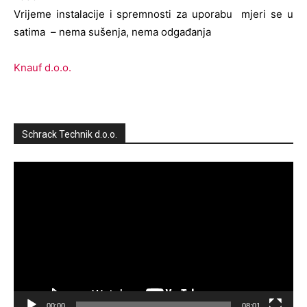
Vrijeme instalacije i spremnosti za uporabu mjeri se u
satima – nema sušenja, nema odgađanja
Knauf d.o.o.
Schrack Technik d.o.o.
Reproduktor
videozapisa
00:00
08:01