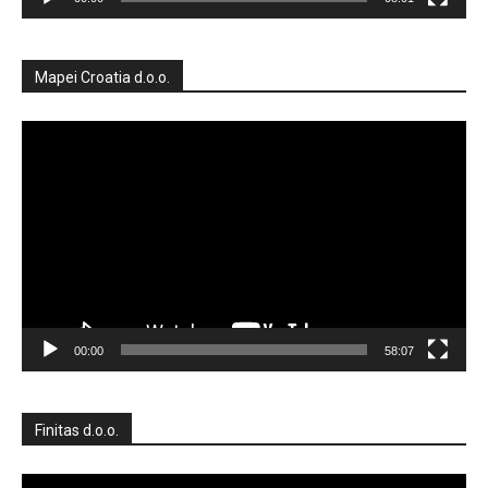
Mapei Croatia d.o.o.
Reproduktor
videozapisa
00:00
58:07
Finitas d.o.o.
Reproduktor