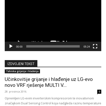
videozapisa
00:00
05:24
IZDVOJENI TEKST
Tehnika grijanja i hlađenja
Učinkovitije grijanje i hlađenje uz LG-evo
novo VRF rješenje MULTI V...
28. prosinca 2016.
0
Opremljen LG-evim inverterskim kompresorom te inovativnom
značajkom Dual Sensing Control koja nadgleda razinu temperature