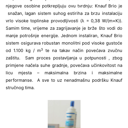
njegove osobine potkrepljuju ovu tvrdnju: Knauf Brio je
snažan, lagan sistem suhog estiriha za brzu instalaciju
vrlo visoke toplinske provodljivosti (λ = 0,38 W/(m×K)).
Samim time, vrijeme za zagrijavanje je brže što vodi do
manje potrošnje energije. Jednom instaliran, Knauf Brio
sistem osigurava robustan monolitni pod visoke gustoće
3
od 1.100 kg / m
te na takav način povećava zvučnu
zaštitu. Sam proces postavljanja u potpunosti , zbog
primjene načela suhe gradnje, povećava učinkovitost na
licu mjesta – maksimalna brzina i maksimalne
performanse. A sve to uz nenadmašnu podršku Knauf
stručnog tima.