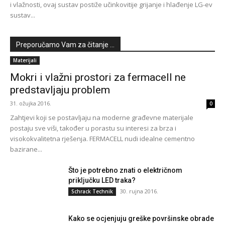
i vlažnosti, ovaj sustav postiže učinkovitije grijanje i hlađenje LG-ev
sustav...
Preporučamo Vam za čitanje ...
Materijali
Mokri i vlažni prostori za fermacell ne
predstavljaju problem
31. ožujka 2016.
0
Zahtjevi koji se postavljaju na moderne građevne materijale
postaju sve viši, također u porastu su interesi za brza i
visokokvalitetna rješenja. FERMACELL nudi idealne cementno
bazirane...
Što je potrebno znati o električnom
priključku LED traka?
30. rujna 2016.
Schrack Technik
Kako se ocjenjuju greške površinske obrade