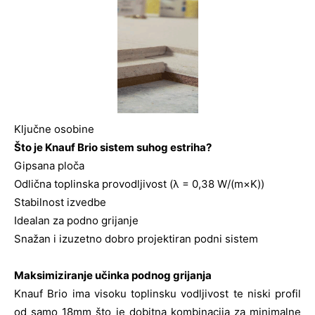
Ključne osobine
Što je Knauf Brio sistem suhog estriha?
Gipsana ploča
Odlična toplinska provodljivost (λ = 0,38 W/(m×K))
Stabilnost izvedbe
Idealan za podno grijanje
Snažan i izuzetno dobro projektiran podni sistem
Maksimiziranje učinka podnog grijanja
Knauf Brio ima visoku toplinsku vodljivost te niski profil
od samo 18mm što je dobitna kombinacija za minimalne