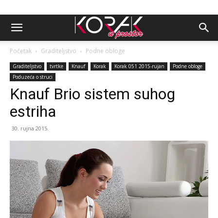
Početak
Graditeljstvo
Podne obloge
Graditeljstvo
tvrtke
Knauf
Korak
Korak 051 2015-rujan
Podne obloge
Poduzeća o struci
Knauf Brio sistem suhog
estriha
30. rujna 2015.