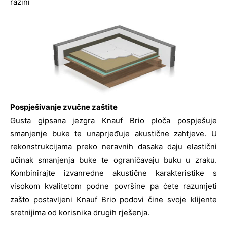
razini
Pospješivanje zvučne zaštite
Gusta gipsana jezgra Knauf Brio ploča pospješuje
smanjenje buke te unaprjeđuje akustične zahtjeve. U
rekonstrukcijama preko neravnih dasaka daju elastični
učinak smanjenja buke te ograničavaju buku u zraku.
Kombinirajte izvanredne akustične karakteristike s
visokom kvalitetom podne površine pa ćete razumjeti
zašto postavljeni Knauf Brio podovi čine svoje klijente
sretnijima od korisnika drugih rješenja.