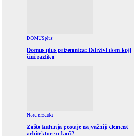
DOMUSplus
Domus plus prizemnica: Održivi dom koji
čini razliku
Nord produkt
Zašto kuhinja postaje najvažniji element
arhitekture u kući?