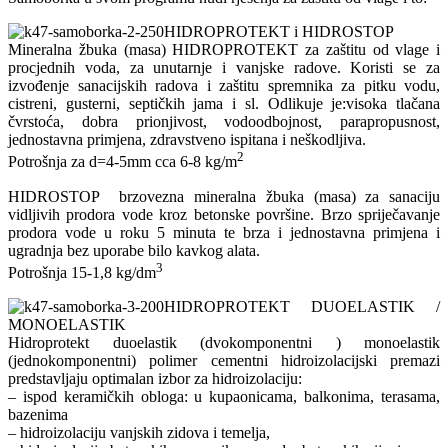
HIDROPROTEKT i HIDROSTOP
Mineralna žbuka (masa) HIDROPROTEKT za zaštitu od vlage i
procjednih voda, za unutarnje i vanjske radove. Koristi se za
izvođenje sanacijskih radova i zaštitu spremnika za pitku vodu,
cistreni, gusterni, septičkih jama i sl. Odlikuje je:visoka tlačana
čvrstoća, dobra prionjivost, vodoodbojnost, parapropusnost,
jednostavna primjena, zdravstveno ispitana i neškodljiva.
2
Potrošnja za d=4-5mm cca 6-8 kg/m
HIDROSTOP brzovezna mineralna žbuka (masa) za sanaciju
vidljivih prodora vode kroz betonske površine. Brzo spriječavanje
prodora vode u roku 5 minuta te brza i jednostavna primjena i
ugradnja bez uporabe bilo kavkog alata.
3
Potrošnja 15-1,8 kg/dm
HIDROPROTEKT DUOELASTIK /
MONOELASTIK
Hidroprotekt duoelastik (dvokomponentni ) monoelastik
(jednokomponentni) polimer cementni hidroizolacijski premazi
predstavljaju optimalan izbor za hidroizolaciju:
– ispod keramičkih obloga: u kupaonicama, balkonima, terasama,
bazenima
– hidroizolaciju vanjskih zidova i temelja,