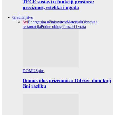
TECE sustavi u funkciji prostora:
preciznost, estetika i ugoda
Graditeljstvo
Svi
Energetska učinkovitost
Materijali
Obnova i
restauracija
Podne obloge
Prozori i vrata
DOMUSplus
Domus plus prizemnica: Održivi dom koji
čini razliku