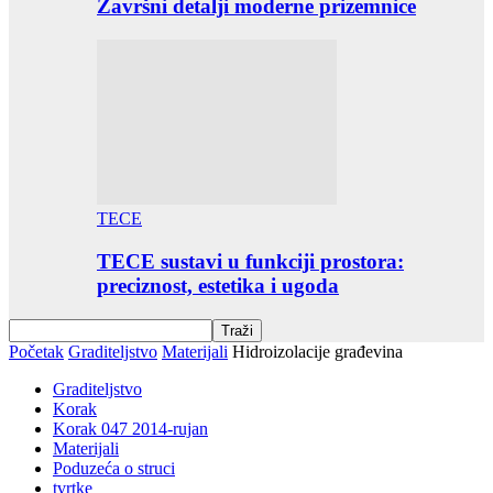
Završni detalji moderne prizemnice
TECE
TECE sustavi u funkciji prostora:
preciznost, estetika i ugoda
Početak
Graditeljstvo
Materijali
Hidroizolacije građevina
Graditeljstvo
Korak
Korak 047 2014-rujan
Materijali
Poduzeća o struci
tvrtke