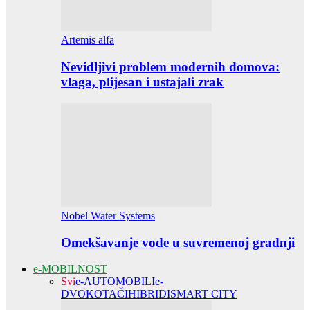
Artemis alfa
Nevidljivi problem modernih domova:
vlaga, plijesan i ustajali zrak
Nobel Water Systems
Omekšavanje vode u suvremenoj gradnji
e-MOBILNOST
Svi
e-AUTOMOBILI
e-
DVOKOTAČI
HIBRIDI
SMART CITY