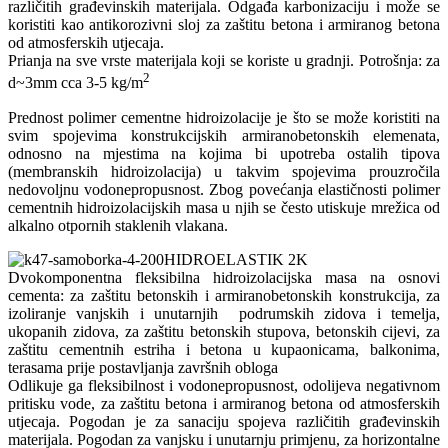
različitih građevinskih materijala. Odgađa karbonizaciju i može se
koristiti kao antikorozivni sloj za zaštitu betona i armiranog betona
od atmosferskih utjecaja.
Prianja na sve vrste materijala koji se koriste u gradnji. Potrošnja: za
2
d~3mm cca 3-5 kg/m
Prednost polimer cementne hidroizolacije je što se može koristiti na
svim spojevima konstrukcijskih armiranobetonskih elemenata,
odnosno na mjestima na kojima bi upotreba ostalih tipova
(membranskih hidroizolacija) u takvim spojevima prouzročila
nedovoljnu vodonepropusnost. Zbog povećanja elastičnosti polimer
cementnih hidroizolacijskih masa u njih se često utiskuje mrežica od
alkalno otpornih staklenih vlakana.
HIDROELASTIK 2K
Dvokomponentna fleksibilna hidroizolacijska masa na osnovi
cementa: za zaštitu betonskih i armiranobetonskih konstrukcija, za
izoliranje vanjskih i unutarnjih podrumskih zidova i temelja,
ukopanih zidova, za zaštitu betonskih stupova, betonskih cijevi, za
zaštitu cementnih estriha i betona u kupaonicama, balkonima,
terasama prije postavljanja završnih obloga
Odlikuje ga fleksibilnost i vodonepropusnost, odolijeva negativnom
pritisku vode, za zaštitu betona i armiranog betona od atmosferskih
utjecaja. Pogodan je za sanaciju spojeva različitih građevinskih
materijala. Pogodan za vanjsku i unutarnju primjenu, za horizontalne