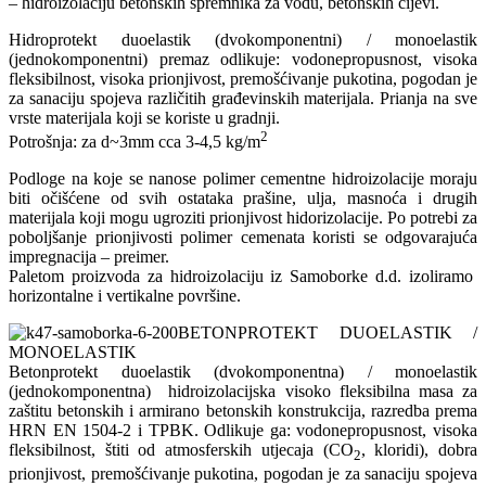
– hidroizolaciju betonskih spremnika za vodu, betonskih cijevi.
Hidroprotekt duoelastik (dvokomponentni) / monoelastik
(jednokomponentni) premaz odlikuje: vodonepropusnost, visoka
fleksibilnost, visoka prionjivost, premošćivanje pukotina, pogodan je
za sanaciju spojeva različitih građevinskih materijala. Prianja na sve
vrste materijala koji se koriste u gradnji.
2
Potrošnja: za d~3mm cca 3-4,5 kg/m
Podloge na koje se nanose polimer cementne hidroizolacije moraju
biti očišćene od svih ostataka prašine, ulja, masnoća i drugih
materijala koji mogu ugroziti prionjivost hidorizolacije. Po potrebi za
poboljšanje prionjivosti polimer cemenata koristi se odgovarajuća
impregnacija – preimer.
Paletom proizvoda za hidroizolaciju iz Samoborke d.d. izoliramo
horizontalne i vertikalne površine.
BETONPROTEKT DUOELASTIK /
MONOELASTIK
Betonprotekt duoelastik (dvokomponentna) / monoelastik
(jednokomponentna) hidroizolacijska visoko fleksibilna masa za
zaštitu betonskih i armirano betonskih konstrukcija, razredba prema
HRN EN 1504-2 i TPBK. Odlikuje ga: vodonepropusnost, visoka
fleksibilnost, štiti od atmosferskih utjecaja (CO
, kloridi), dobra
2
prionjivost, premošćivanje pukotina, pogodan je za sanaciju spojeva