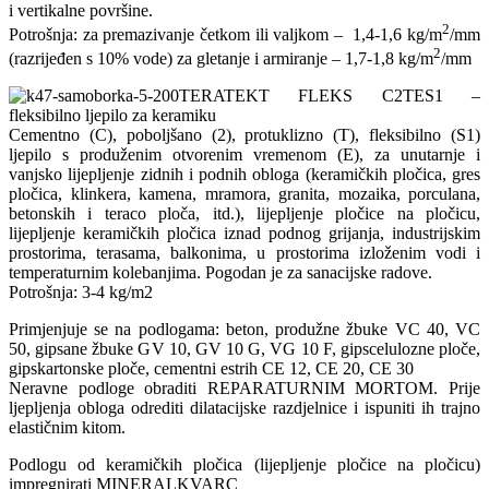
i vertikalne površine.
2
Potrošnja: za premazivanje četkom ili valjkom – 1,4-1,6 kg/m
/mm
2
(razrijeđen s 10% vode) za gletanje i armiranje – 1,7-1,8 kg/m
/mm
TERATEKT FLEKS C2TES1 –
fleksibilno ljepilo za keramiku
Cementno (C), poboljšano (2), protuklizno (T), fleksibilno (S1)
ljepilo s produženim otvorenim vremenom (E), za unutarnje i
vanjsko lijepljenje zidnih i podnih obloga (keramičkih pločica, gres
pločica, klinkera, kamena, mramora, granita, mozaika, porculana,
betonskih i teraco ploča, itd.), lijepljenje pločice na pločicu,
lijepljenje keramičkih pločica iznad podnog grijanja, industrijskim
prostorima, terasama, balkonima, u prostorima izloženim vodi i
temperaturnim kolebanjima. Pogodan je za sanacijske radove.
Potrošnja:
3-4 kg/m2
Primjenjuje se na podlogama: beton, produžne žbuke VC 40, VC
50, gipsane žbuke GV 10, GV 10 G, VG 10 F, gipscelulozne ploče,
gipskartonske ploče, cementni estrih CE 12, CE 20, CE 30
Neravne podloge obraditi REPARATURNIM MORTOM. Prije
ljepljenja obloga odrediti dilatacijske razdjelnice i ispuniti ih trajno
elastičnim kitom.
Podlogu od keramičkih pločica (lijepljenje pločice na pločicu)
impregnirati MINERALKVARC