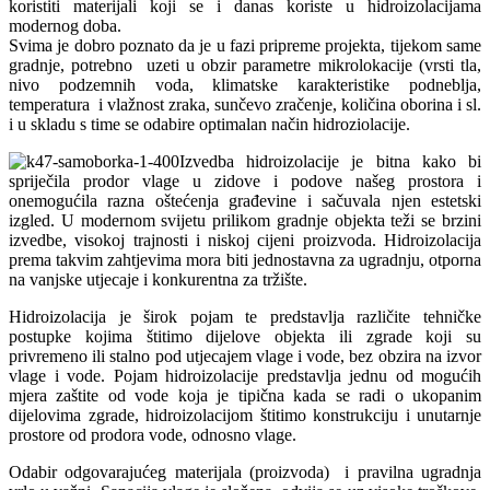
koristiti materijali koji se i danas koriste u hidroizolacijama
modernog doba.
Svima je dobro poznato da je u fazi pripreme projekta, tijekom same
gradnje, potrebno uzeti u obzir parametre mikrolokacije (vrsti tla,
nivo podzemnih voda, klimatske karakteristike podneblja,
temperatura i vlažnost zraka, sunčevo zračenje, količina oborina i sl.
i u skladu s time se odabire optimalan način hidroziolacije.
Izvedba hidroizolacije je bitna kako bi
spriječila prodor vlage u zidove i podove našeg prostora i
onemogućila razna oštećenja građevine i sačuvala njen estetski
izgled. U modernom svijetu prilikom gradnje objekta teži se brzini
izvedbe, visokoj trajnosti i niskoj cijeni proizvoda. Hidroizolacija
prema takvim zahtjevima mora biti jednostavna za ugradnju, otporna
na vanjske utjecaje i konkurentna za tržište.
Hidroizolacija je širok pojam te predstavlja različite tehničke
postupke kojima štitimo dijelove objekta ili zgrade koji su
privremeno ili stalno pod utjecajem vlage i vode, bez obzira na izvor
vlage i vode. Pojam hidroizolacije predstavlja jednu od mogućih
mjera zaštite od vode koja je tipična kada se radi o ukopanim
dijelovima zgrade, hidroizolacijom štitimo konstrukciju i unutarnje
prostore od prodora vode, odnosno vlage.
Odabir odgovarajućeg materijala (proizvoda) i pravilna ugradnja