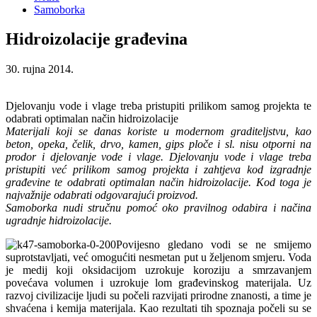
Samoborka
Hidroizolacije građevina
30. rujna 2014.
Djelovanju vode i vlage treba pristupiti prilikom samog projekta te
odabrati optimalan način hidroizolacije
Materijali koji se danas koriste u modernom graditeljstvu, kao
beto
n, opeka, čelik, drvo, kamen, gips ploče i sl. nisu otporni na
prodor i djelovanje vode i vlage. Djelovanju vode i vlage treba
pristupiti već prilikom samog projekta i zahtjeva kod izgradnje
građevine te odabrati optimalan način hidroizolacije. Kod toga je
najvažnije odabrati odgovarajući proizvod.
Samoborka nudi stručnu pomoć oko pravilnog odabira i načina
ugradnje hidroizolacije.
Povijesno gledano vodi se ne smijemo
suprotstavljati, već omogućiti nesmetan put u željenom smjeru. Voda
je medij koji oksidacijom uzrokuje koroziju a smrzavanjem
povećava volumen i uzrokuje lom građevinskog materijala. Uz
razvoj civilizacije ljudi su počeli razvijati prirodne znanosti, a time je
shvaćena i kemija materijala. Kao rezultati tih spoznaja počeli su se