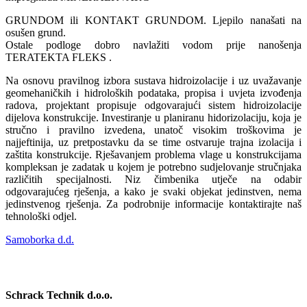
GRUNDOM ili KONTAKT GRUNDOM. Ljepilo nanašati na
osušen grund.
Ostale podloge dobro navlažiti vodom prije nanošenja
TERATEKTA FLEKS .
Na osnovu pravilnog izbora sustava hidroizolacije i uz uvažavanje
geomehaničkih i hidroloških podataka, propisa i uvjeta izvođenja
radova, projektant propisuje odgovarajući sistem hidroizolacije
dijelova konstrukcije. Investiranje u planiranu hidorizolaciju, koja je
stručno i pravilno izvedena, unatoč visokim troškovima je
najjeftinija, uz pretpostavku da se time ostvaruje trajna izolacija i
zaštita konstrukcije. Rješavanjem problema vlage u konstrukcijama
kompleksan je zadatak u kojem je potrebno sudjelovanje stručnjaka
različitih specijalnosti. Niz čimbenika utječe na odabir
odgovarajućeg rješenja, a kako je svaki objekat jedinstven, nema
jedinstvenog rješenja. Za podrobnije informacije kontaktirajte naš
tehnološki odjel.
Samoborka d.d.
Schrack Technik d.o.o.