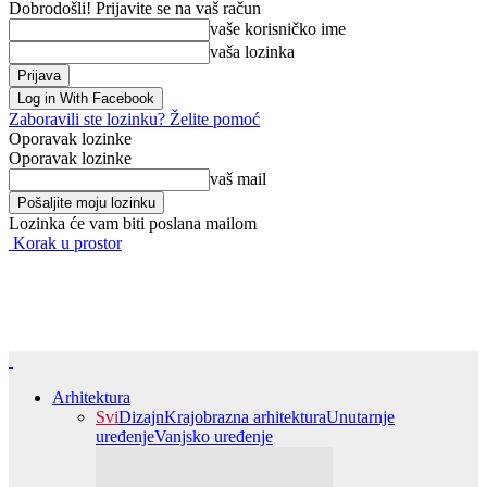
Dobrodošli! Prijavite se na vaš račun
vaše korisničko ime
vaša lozinka
Log in With Facebook
Zaboravili ste lozinku? Želite pomoć
Oporavak lozinke
Oporavak lozinke
vaš mail
Lozinka će vam biti poslana mailom
Korak u prostor
Arhitektura
Svi
Dizajn
Krajobrazna arhitektura
Unutarnje
uređenje
Vanjsko uređenje