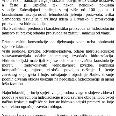
vrlo u važni. Sanacija vlage je složena, odvija se uz visoke troškove,
a često je uspješna tek nakon nekoliko pokušaja
sanacije. Zahvaljujući tradiciji staroj više od 100 godina i
konstantnom razvoju novih tehnoloških rješenja i proizvoda, tvrtka
Samoborka razvila se u tržišnog lidera u Hrvatskoj u proizvodnji
proizvoda za hidroizolaciju.
Niz kvalitetnih prednosti i karakteristika proizvoda za hidroizolaciju
jamstvo su pravog odabira proizvoda za zaštitu i sanaciju od vlage.
Pristup zaštiti konstrukcije od djelovanja vode treba obuhvatiti
sljedeće faktore:
vrstu podloge, izvedba odvodnje/padova, odabir hidroizolacijskog
sustava/materijala odabir educiranog izvođača hidroizolacija.
Hidroizolacijski materijali koji se odaberu kao zaštita konstrukcije
moraju zadovoljavati: jednostavnost izvedbe, kemijsku
kompatibilnost, trajnost, ekološki povoljno rješenje. Ljuštenje
završnog sloja gleta i boje, odvajanje i otpadanje žbuke, dizanje
podnih drvenih obloga ukazuju na nedostatak hidroizolacije ili njenu
lošu izvedbu.
Najučinkovitiji princip sprječavanja prodora vlage u slojeve zidova i
podova je ugradnjom hidroizolacije ispod završne obloge. Kod ovog
načina izolacije najčešće se koriste hidroizolacijski premazi na koje
se direktno ugrađuje završna obloga.
Samoborka u svom programu nudi rješenja za zaštitu od vlage i to: