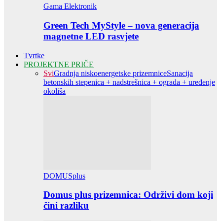
Gama Elektronik
Green Tech MyStyle – nova generacija
magnetne LED rasvjete
Tvrtke
PROJEKTNE PRIČE
Svi
Gradnja niskoenergetske prizemnice
Sanacija
betonskih stepenica + nadstrešnica + ograda + uređenje
okoliša
DOMUSplus
Domus plus prizemnica: Održivi dom koji
čini razliku