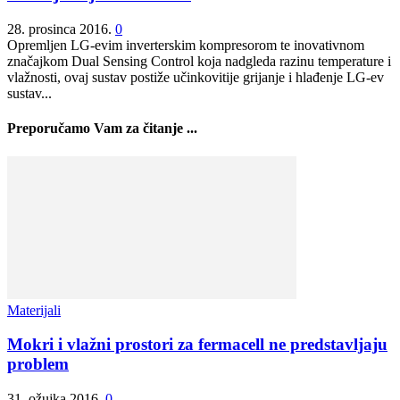
28. prosinca 2016.
0
Opremljen LG-evim inverterskim kompresorom te inovativnom
značajkom Dual Sensing Control koja nadgleda razinu temperature i
vlažnosti, ovaj sustav postiže učinkovitije grijanje i hlađenje LG-ev
sustav...
Preporučamo Vam za čitanje ...
Materijali
Mokri i vlažni prostori za fermacell ne predstavljaju
problem
31. ožujka 2016.
0