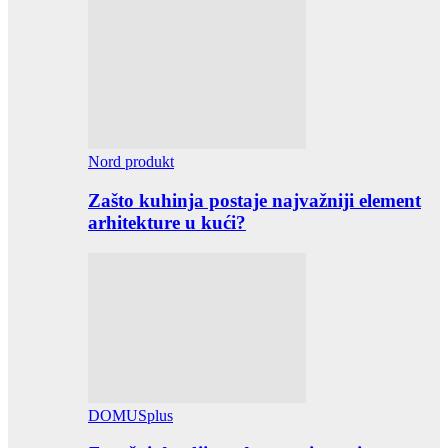
Nord produkt
Zašto kuhinja postaje najvažniji element
arhitekture u kući?
DOMUSplus