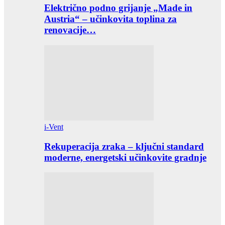
Električno podno grijanje „Made in
Austria“ – učinkovita toplina za
renovacije…
i-Vent
Rekuperacija zraka – ključni standard
moderne, energetski učinkovite gradnje