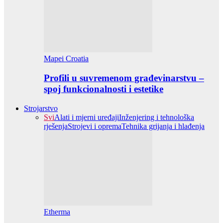
Mapei Croatia
Profili u suvremenom građevinarstvu –
spoj funkcionalnosti i estetike
Strojarstvo
Svi
Alati i mjerni uređaji
Inženjering i tehnološka
rješenja
Strojevi i oprema
Tehnika grijanja i hlađenja
Etherma