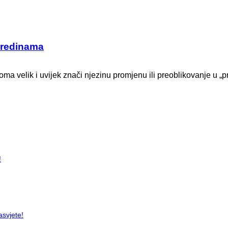
 sredinama
ma velik i uvijek znači njezinu promjenu ili preoblikovanje u „pr
!
asvjete!