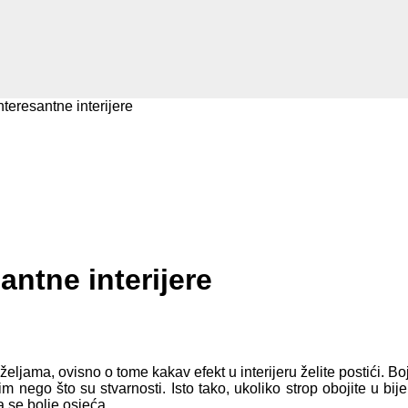
teresantne interijere
antne interijere
 željama, ovisno o tome kakav efekt u interijeru želite postići. 
 nego što su stvarnosti. Isto tako, ukoliko strop obojite u bijel
 se bolje osjeća.