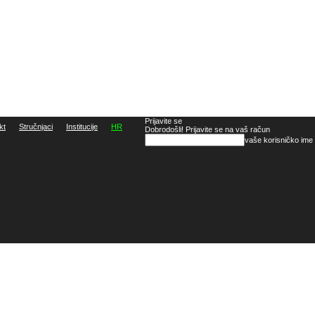
Prijavite se
kt
Stručnjaci
Institucije
HR
Dobrodošli! Prijavite se na vaš račun
vaše korisničko ime