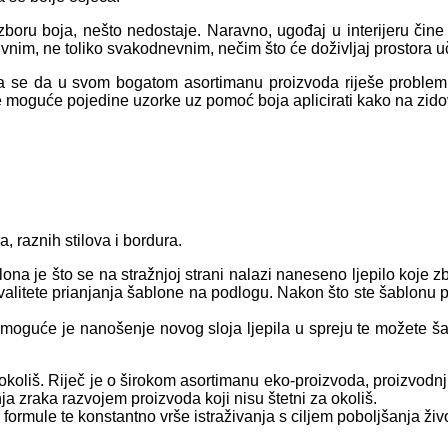
izboru boja, nešto nedostaje. Naravno, ugođaj u interijeru čin
ativnim, ne toliko svakodnevnim, nečim što će doživljaj prostora u
la se da u svom bogatom asortimanu proizvoda riješe problem
guće pojedine uzorke uz pomoć boja aplicirati kako na zidove,
a, raznih stilova i bordura.
ona je što se na stražnjoj strani nalazi naneseno ljepilo koje 
alitete prianjanja šablone na podlogu. Nakon što ste šablonu pr
, moguće je nanošenje novog sloja ljepila u spreju te možete ša
koliš. Riječ je o širokom asortimanu eko-proizvoda, proizvodnji 
a zraka razvojem proizvoda koji nisu štetni za okoliš.
formule te konstantno vrše istraživanja s ciljem poboljšanja živo