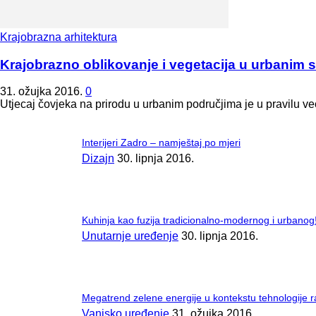
Krajobrazna arhitektura
Krajobrazno oblikovanje i vegetacija u urbanim
31. ožujka 2016.
0
Utjecaj čovjeka na prirodu u urbanim područjima je u pravilu veo
Interijeri Zadro – namještaj po mjeri
Dizajn
30. lipnja 2016.
Kuhinja kao fuzija tradicionalno-modernog i urbanog
Unutarnje uređenje
30. lipnja 2016.
Megatrend zelene energije u kontekstu tehnologije r
Vanjsko uređenje
31. ožujka 2016.