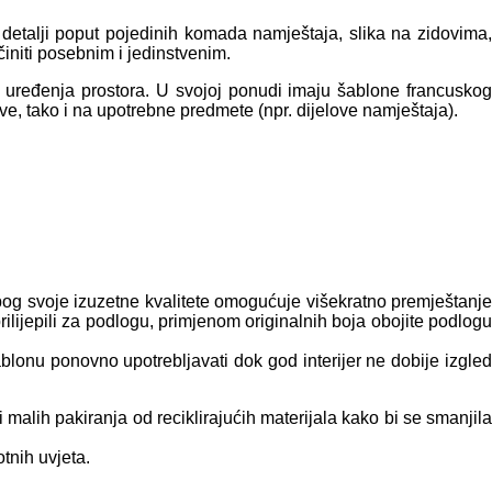
e detalji poput pojedinih komada namještaja, slika na zidovima,
činiti posebnim i jedinstvenim.
 uređenja prostora. U svojoj ponudi imaju šablone francuskog
 tako i na upotrebne predmete (npr. dijelove namještaja).
zbog svoje izuzetne kvalitete omogućuje višekratno premještanje
ilijepili za podlogu, primjenom originalnih boja obojite podlogu
blonu ponovno upotrebljavati dok god interijer ne dobije izgled
malih pakiranja od reciklirajućih materijala kako bi se smanjila
tnih uvjeta.