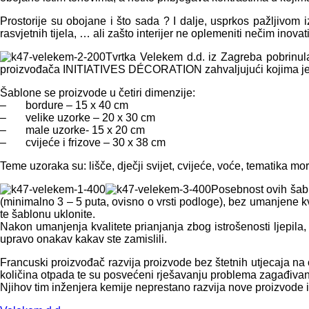
Prostorije su obojane i što sada ? I dalje, usprkos pažljivom 
rasvjetnih tijela, … ali zašto interijer ne oplemeniti nečim inov
Tvrtka Velekem d.d. iz Zagreba pobrinu
proizvođača INITIATIVES DÉCORATION zahvaljujući kojima je mo
Šablone se proizvode u četiri dimenzije:
– bordure – 15 x 40 cm
– velike uzorke – 20 x 30 cm
– male uzorke- 15 x 20 cm
– cvijeće i frizove – 30 x 38 cm
Teme uzoraka su: lišče, dječji svijet, cvijeće, voće, tematika mor
Posebnost ovih šabl
(minimalno 3 – 5 puta, ovisno o vrsti podloge), bez umanjene kv
te šablonu uklonite.
Nakon umanjenja kvalitete prianjanja zbog istrošenosti ljepila
upravo onakav kakav ste zamislili.
Francuski proizvođač razvija proizvode bez štetnih utjecaja na o
količina otpada te su posvećeni rješavanju problema zagađivanj
Njihov tim inženjera kemije neprestano razvija nove proizvode i 