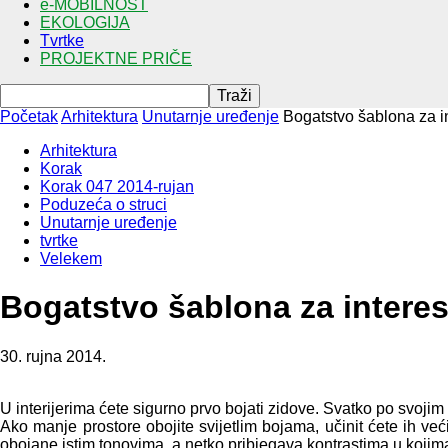
e-MOBILNOST
EKOLOGIJA
Tvrtke
PROJEKTNE PRIČE
Početak
Arhitektura
Unutarnje uređenje
Bogatstvo šablona za in
Arhitektura
Korak
Korak 047 2014-rujan
Poduzeća o struci
Unutarnje uređenje
tvrtke
Velekem
Bogatstvo šablona za interes
30. rujna 2014.
U interijerima ćete sigurno prvo bojati zidove. Svatko po svojim
Ako manje prostore obojite svijetlim bojama, učinit ćete ih većim
obojane istim tonovima, a netko pribjegava kontrastima u kojima