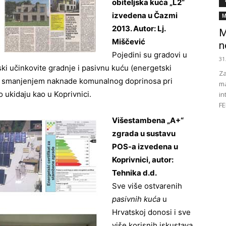
obiteljska kuća „L2“
izvedena u Čazmi
M
2013. Autor: Lj.
M
Miščević
n
Pojedini su gradovi u
31
ki učinkovite gradnje i pasivnu kuću (energetski
Za
aju smanjenjem naknade komunalnog doprinosa pri
ma
 ukidaju kao u Koprivnici.
in
FE
Višestambena „A+“
zgrada u sustavu
POS-a izvedena u
Koprivnici, autor:
Tehnika d.d.
Sve više ostvarenih
pasivnih kuća
u
Hrvatskoj donosi i sve
više korisnih iskustava