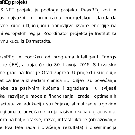
sREg projekt
S-NET projekt je podloga projektu PassREg koji je
as najvažniji u promicanju energetskog standarda
ivne kuće uključujući i obnovljive izvore energije na
ni europskih regija. Koordinator projekta je Institut za
ivnu kuću iz Darmstadta.
assREg je podržan od programa Intelligent Energy
ope (IEE), a trajat će do 30. travnja 2015. S hrvatske
ane grad partner je Grad Zagreb. U projektu sudjeluje
et partnera iz sedam članica EU. Ciljevi su povećanje
rebe za pasivnim kućama i zgradama u svijesti
uka, razvijanje modela financiranja, izrada optimalnih
citeta za edukaciju stručnjaka, stimuliranje trgovine
logijama te povećanje broja pasivnih kuća u gradovima.
mjera najbolje prakse, razvoj infrastrukture (obrazovanje
je kvalitete rada i praćenje rezultata) i diseminacija