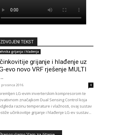
IZDVOJENI TEKST
ehnika grijanja i hlađenja
činkovitije grijanje i hlađenje uz
G-evo novo VRF rješenje MULTI
..
. prosinca 2016.
0
remljen LG-evim inverterskim kompresorom te
ovativnom značajkom Dual Sensing Control koja
dgleda razinu temperature i vlažnosti, ovaj sustav
stiže učinkovitije grijanje i hlađenje LG-ev sustav...
Preporučamo Vam za čitanje ...