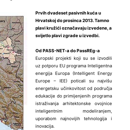
Prvih dvadeset pasivnih kuća u
Hrvatskoj do prosinca 2013. Tamno
plavi kružići označavaju izvedene, a
svijetlo plavi zgrade u izvedbi.
Od PASS-NET-a do PassREg-a
Europski projekti koji su se izvodili
uz potporu EU programa Inteligentna
energija Europa (Intelligent Energy
Europe – IEE) poticali su najvišu
energetsku učinkovitost od područja
edukacije do primijenjenih programa
istraživanja arhitektonske ovojnice
inteligentnim modeliranjem,
uporabom najnovijih tehnologija i
inovacija.