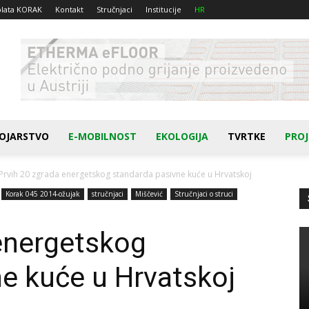
plata KORAK
Kontakt
Stručnjaci
Institucije
HR
OJARSTVO
E-MOBILNOST
EKOLOGIJA
TVRTKE
PROJ
Prvih 20 zgrada energetskog standarda pasivne kuće u Hrvatskoj
Korak 045 2014-ožujak
stručnjaci
Miščević
Stručnjaci o struci
energetskog
e kuće u Hrvatskoj