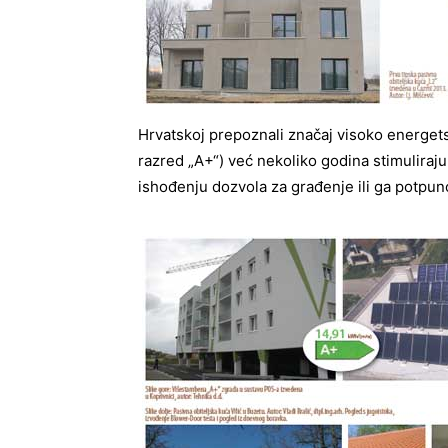
Hrvatskoj prepoznali značaj visoko energets
razred „A+“) već nekoliko godina stimulir
ishođenju dozvola za građenje ili ga potpuno