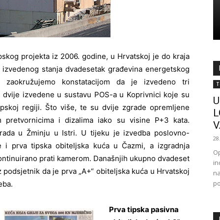
og projekta iz 2006. godine, u Hrvatskoj je do kraja
ini izvedenog stanja dvadesetak građevina energetskog
u zaokružujemo konstatacijom da je izvedeno tri
T
 dvije izvedene u sustavu POS-a u Koprivnici koje su
U
opskoj regiji. Što više, te su dvije zgrade opremljene
L
 pretvornicima i dizalima iako su visine P+3 kata.
V.
ada u Žminju u Istri. U tijeku je izvedba poslovno-
28
i prva tipska obiteljska kuća u Čazmi, a izgradnja
Op
e kontinuirano prati kamerom. Današnjih ukupno dvadeset
in
 podsjetnik da je prva „A+“ obiteljska kuća u Hrvatskoj
na
po
eba.
Prva tipska pasivna