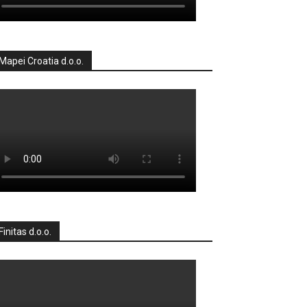
Mapei Croatia d.o.o.
Finitas d.o.o.