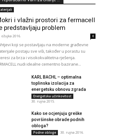
aterijali
okri i vlažni prostori za fermacell
e predstavljaju problem
. ožujka 2016.
0
htjevi koji se postavljaju na moderne građevne
terijale postaju sve viši, također u porastu su
teresi za brza i visokokvalitetna rješenja.
RMACELL nudi idealne cementno bazirane...
KARL BACHL – optimalna
toplinska izolacija za
energetsku obnovu zgrada
Energetska učinkovitost
30. rujna 2015.
Kako se ocjenjuju greške
površinske obrade podnih
obloga?
30. rujna 2016.
Podne obloge