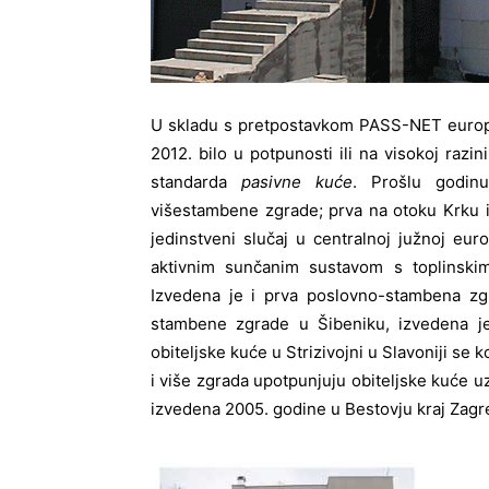
U skladu s pretpostavkom PASS-NET europsk
2012. bilo u potpunosti ili na visokoj raz
standarda
pasivne kuće
. Prošlu godin
višestambene zgrade; prva na otoku Krku i
jedinstveni slučaj u centralnoj južnoj eur
aktivnim sunčanim sustavom s toplinskim
Izvedena je i prva poslovno-stambena zgr
stambene zgrade u Šibeniku, izvedena je 
obiteljske kuće u Strizivojni u Slavoniji s
i više zgrada upotpunjuju obiteljske kuće uz
izvedena 2005. godine u Bestovju kraj Zagr