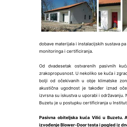
dobave materijala i instalacijskih sustava pa
monitoringa i certificiranja.
Od dvadesetak ostvarenih pasivnih kuć
zrakopropusnost. U nekoliko se kuća i zgrada
bolji od očekivanih u obje klimatske zon
akustična ugodnost je također iznad oček
izvrsna su iskustva u uporabi i održavanju. 
Buzetu je u postupku certificiranja u Instit
Pasivna obiteljska kuća Vilić u Buzetu. Au
izvođenje Blower-Door testa i pogled iz d