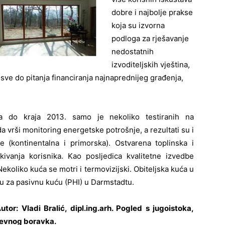
dobre i najbolje prakse
koja su izvorna
podloga za rješavanje
nedostatnih
izvoditeljskih vještina,
 sve do pitanja financiranja najnaprednijeg građenja,
a do kraja 2013. samo je nekoliko testiranih na
 vrši monitoring energetske potrošnje, a rezultati su i
e (kontinentalna i primorska). Ostvarena toplinska i
ivanja korisnika. Kao posljedica kvalitetne izvedbe
Nekoliko kuća se motri i termovizijski. Obiteljska kuća u
utu za pasivnu kuću (PHI) u Darmstadtu.
tor: Vladi Bralić, dipl.ing.arh. Pogled s jugoistoka,
nevnog boravka.