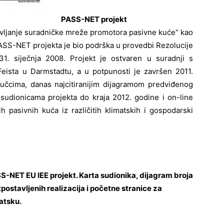
PASS-NET projekt
vljanje suradničke mreže promotora pasivne kuće“ kao
PASS-NET projekta je bio podrška u provedbi Rezolucije
1. siječnja 2008. Projekt je ostvaren u suradnji s
 Feista u Darmstadtu, a u potpunosti je završen 2011.
ljučcima, danas najcitiranijim dijagramom predviđenog
sudionicama projekta do kraja 2012. godine i on-line
 pasivnih kuća iz različitih klimatskih i gospodarski
S-NET EU IEE projekt. Karta sudionika, dijagram broja
tpostavljenih realizacija i početne stranice za
atsku.