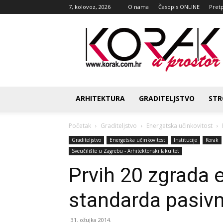
7, kolovoz, 2026
O nama
Časopis ONLINE
Pret
Korak
u
prostor
ARHITEKTURA
GRADITELJSTVO
STR
Početak
Graditeljstvo
Energetska učinkovitost
Graditeljstvo
Energetska učinkovitost
Institucije
Korak
Sveučilište u Zagrebu - Arhitektonski fakultet
Prvih 20 zgrada 
standarda pasivn
31. ožujka 2014.