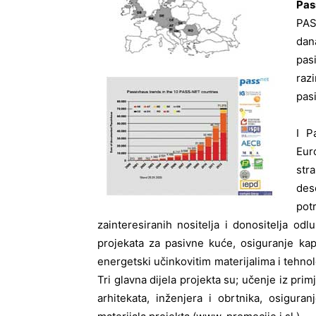
Pas
PAS
dan
pas
razi
pas
I P
Eur
str
des
pot
zainteresiranih nositelja i donositelja odl
projekata za pasivne kuće, osiguranje kapa
energetski učinkovitim materijalima i tehno
Tri glavna dijela projekta su; učenje iz pri
arhitekata, inženjera i obrtnika, osiguran