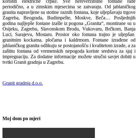
koristiti električne crpke. Sve nereverzibilne fontane rade
periodično, a u zimskim mjesecima se zatvaraju. Od jablaničkog
granita napravljene su stotine raznih fontana, koje uljepšavaju trgove
Zagreba, Beograda, Budimpešte, Moskve, Beča… Posljednjih
godina najljepše fontane izašle iz pogona „Granita“, montirane su u
Osijeku, Zagrebu, Slavonskom Brodu, Vukovaru, Brčkom, Banja
Luci, Sarajevu, Mostaru. Prostor oko fontana trajno je uljepšan
granitnim kockama, pločama i kaldrmom. Fontane izrađene od
jablaničkog granita odlikuju se postojanošću i kvalitetom izrade, a za
zaštitu fontana od vremenskih nepogoda koriste sredstva za sjaj i
impregnaciju. Za dodatne informacije možete stručni savjet dobiti u
tvrtki Granit gradnja u Zagrebu.
Granit gradnja d.o.o.
Moj dom po mjeri