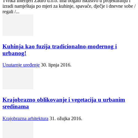
Tvrtka Interijeri Zadro d.o.o. ima bogato iskustvo u projektiranju i
izradi namještaja po mjeri za kuhinje, spavaće, dječje i dnevne sobe /
regali /...
Kuhinja kao fuzija tradicionalno-modernog i
urbanog!
Unutarnje uređenje
30. lipnja 2016.
Krajobrazno oblikovanje i vegetacija u urbanim
sredinama
Krajobrazna arhitektura
31. ožujka 2016.