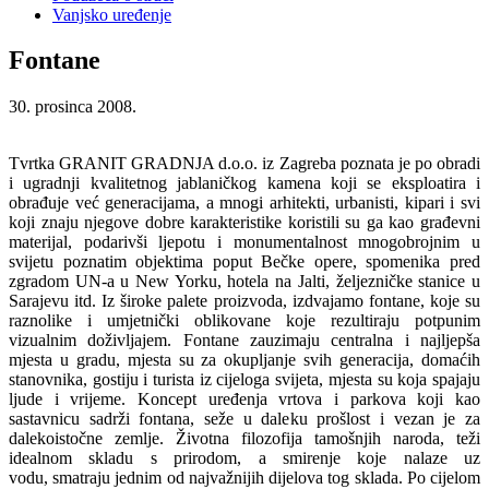
Vanjsko uređenje
Fontane
30. prosinca 2008.
Tvrtka GRANIT GRADNJA d.o.o. iz Zagreba poznata je po obradi
i ugradnji kvalitetnog jablaničkog kamena koji se eksploatira i
obrađuje već generacijama, a mnogi arhitekti, urbanisti, kipari i svi
koji znaju njegove dobre karakteristike koristili su ga kao građevni
materijal, podarivši ljepotu i monumentalnost mnogobrojnim u
svijetu poznatim objektima poput Bečke opere, spomenika pred
zgradom UN-a u New Yorku, hotela na Jalti, željezničke stanice u
Sarajevu itd. Iz široke palete proizvoda, izdvajamo fontane, koje su
raznolike i umjetnički oblikovane koje rezultiraju potpunim
vizualnim doživljajem.
Fontane zauzimaju centralna i najljepša
mjesta u gradu, mjesta su za okupljanje svih generacija, domaćih
stanovnika, gostiju i turista iz cijeloga svijeta, mjesta su koja spajaju
ljude i vrijeme. Koncept uređenja vrtova i parkova koji kao
sastavnicu sadrži fontana, seže u daleku prošlost i vezan je za
dalekoistočne zemlje. Životna filozofija tamošnjih naroda, teži
idealnom skladu s prirodom, a smirenje koje nalaze uz
vodu, smatraju jednim od najvažnijih dijelova tog sklada. Po cijelom