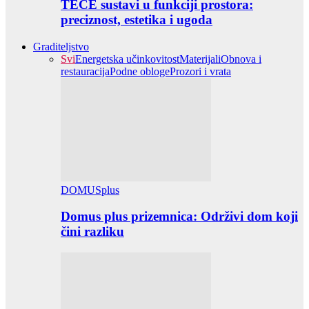
TECE sustavi u funkciji prostora:
preciznost, estetika i ugoda
Graditeljstvo
Svi
Energetska učinkovitost
Materijali
Obnova i
restauracija
Podne obloge
Prozori i vrata
DOMUSplus
Domus plus prizemnica: Održivi dom koji
čini razliku