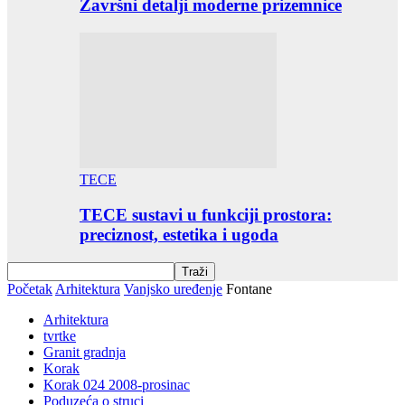
Završni detalji moderne prizemnice
TECE
TECE sustavi u funkciji prostora:
preciznost, estetika i ugoda
Početak
Arhitektura
Vanjsko uređenje
Fontane
Arhitektura
tvrtke
Granit gradnja
Korak
Korak 024 2008-prosinac
Poduzeća o struci