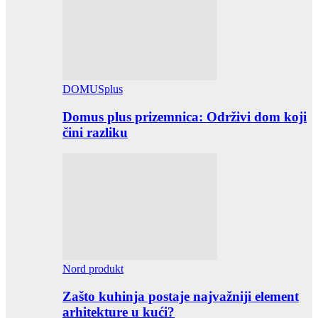
DOMUSplus
Domus plus prizemnica: Održivi dom koji
čini razliku
Nord produkt
Zašto kuhinja postaje najvažniji element
arhitekture u kući?