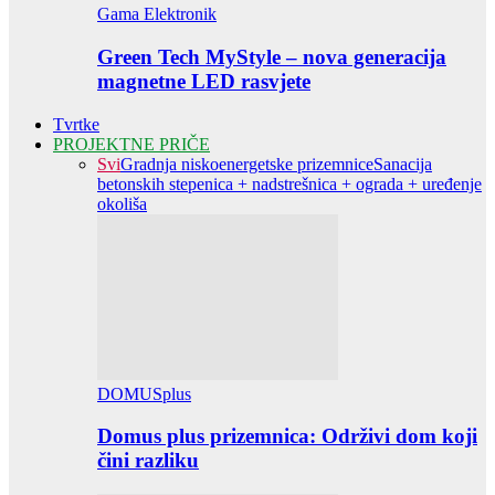
Gama Elektronik
Green Tech MyStyle – nova generacija
magnetne LED rasvjete
Tvrtke
PROJEKTNE PRIČE
Svi
Gradnja niskoenergetske prizemnice
Sanacija
betonskih stepenica + nadstrešnica + ograda + uređenje
okoliša
DOMUSplus
Domus plus prizemnica: Održivi dom koji
čini razliku