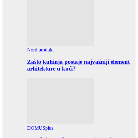
Nord produkt
Zašto kuhinja postaje najvažniji element
arhitekture u kući?
DOMUSplus