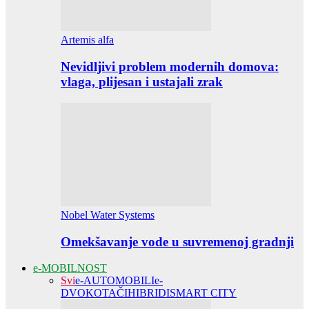
Artemis alfa
Nevidljivi problem modernih domova:
vlaga, plijesan i ustajali zrak
Nobel Water Systems
Omekšavanje vode u suvremenoj gradnji
e-MOBILNOST
Svi
e-AUTOMOBILI
e-
DVOKOTAČI
HIBRIDI
SMART CITY