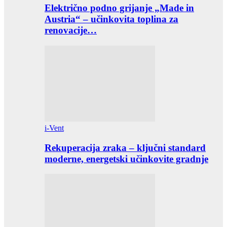
Električno podno grijanje „Made in
Austria“ – učinkovita toplina za
renovacije…
i-Vent
Rekuperacija zraka – ključni standard
moderne, energetski učinkovite gradnje