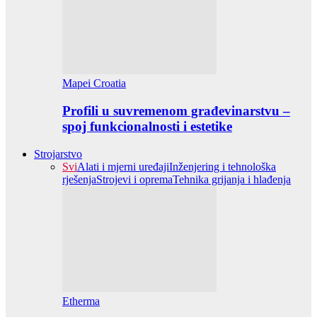
Mapei Croatia
Profili u suvremenom građevinarstvu –
spoj funkcionalnosti i estetike
Strojarstvo
Svi
Alati i mjerni uređaji
Inženjering i tehnološka
rješenja
Strojevi i oprema
Tehnika grijanja i hlađenja
Etherma