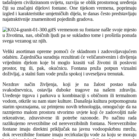
tadašnjem civiliziranom svijetu, razvija se oblik prostornog uređenja
čiji su značajni dijelovi fontane. One tijekom vremena, poprimaju
izgled i karakteristike umjetničkih dijela, te danas često predstavljaju
najatraktivnije znamenitosti pojedinih gradova.
S vremenom su fontane našle svoje mjesto
u životima, nas, običnih ljudi pa se sukladno tome i proširila ponuda
svega vezanog uz njih.
Veliki asortiman opreme pomoći će skladnom i zadovoljavajućem
odabiru. Zajednička suradnja rezultirati će veličanstvenim i divljenja
vrijednim djelom koje bi moglo krasiti vaš životni ili poslovni
prostor, trg ili, pak, okućnicu. Fontana pruža potpun vizualni
doživljaj, a stalni šum vode pruža spokoj i uveseljava trenutak.
Nezdrav način življenja, koji je na žalost postao naša
svakodnevnica, ostavlja duboke tragove na našem zdravlju.
Uređenje trgova i parkova u kombinaciji s običnom ili termalnom
vodom, otkrile su nam stare kulture. Današnja kultura potpomognuta
starim spoznajama, uz primjenu novih tehnologija, omogućuje da na
razmjerno malom prostoru stvorimo uvjete koji će zadovoljiti naše
rekreativne, zdravstvene ili potrebe razonode. Po načinu rada
razlikujemo reverzibilne od nereverzibilnih fontana. Nereverzibilne
fontane imaju direktni priključak na javnu vodoopskrbnu mrežu,
dok reverzibilne fontane imaju recirkulaciju vode za koju se moraju