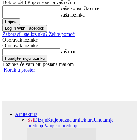
Dobrodošli! Prijavite se na vaš račun
vaše korisničko ime
vaša lozinka
Log in With Facebook
Zaboravili ste lozinku? Želite pomoć
Oporavak lozinke
Oporavak lozinke
vaš mail
Lozinka će vam biti poslana mailom
Korak u prostor
Arhitektura
Svi
Dizajn
Krajobrazna arhitektura
Unutarnje
uređenje
Vanjsko uređenje