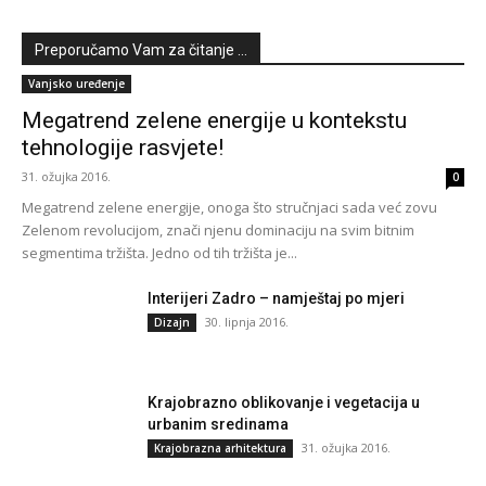
Preporučamo Vam za čitanje ...
Vanjsko uređenje
Megatrend zelene energije u kontekstu
tehnologije rasvjete!
31. ožujka 2016.
0
Megatrend zelene energije, onoga što stručnjaci sada već zovu
Zelenom revolucijom, znači njenu dominaciju na svim bitnim
segmentima tržišta. Jedno od tih tržišta je...
Interijeri Zadro – namještaj po mjeri
30. lipnja 2016.
Dizajn
Krajobrazno oblikovanje i vegetacija u
urbanim sredinama
31. ožujka 2016.
Krajobrazna arhitektura