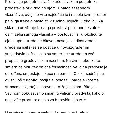
Predvrt je posjetnica vaše kuće i svakom posjetniku
predstavlja prvi dodir s njom. Unatoč zasebnom
vlasništvu, ovaj dio vrta najčešće je i napola javni prostor
pa bi ga trebalo nastojati vizualno uključiti u okolicu. Za
skladno uređenje takvoga prostora potrebno je zato –
osim želja samoga vlasnika – poštovati i širu okolicu te
cjelokupno uređenje čitavog naselja. Jedinstvenost
uređenja najlakše se postiže u novoizgrađenim
susjedstvima, čak i ako su smjernice uređenja već
propisane građevinskim nacrtom. Naravno, ukoliko te
smjernice nisu tek obična formalnost. Veličina predvrta je
određena smještajem kuće na parceli. Oblik i sadržaj su
ovisni još o konfiguraciji tla, položaju parcele (prema
stranama svijeta) i, naravno – o željama naručitelja.
Većinom pokušavamo smanjiti veličinu predvrta, kako bi
nam više prostora ostalo za boravišni dio vrta.
U predvrtu se mora smjestiti prostor za brojne