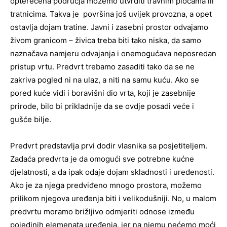
opterećena područja možemo utvrditi travnim pločama ili
tratnicima. Takva je površina još uvijek provozna, a opet
ostavlja dojam tratine. Javni i zasebni prostor odvajamo
živom granicom – živica treba biti tako niska, da samo
naznačava namjeru odvajanja i onemogućava neposredan
pristup vrtu. Predvrt trebamo zasaditi tako da se ne
zakriva pogled ni na ulaz, a niti na samu kuću. Ako se
pored kuće vidi i boravišni dio vrta, koji je zasebnije
prirode, bilo bi prikladnije da se ovdje posadi veće i
gušće bilje.
Predvrt predstavlja prvi dodir vlasnika sa posjetiteljem.
Zadaća predvrta je da omogući sve potrebne kućne
djelatnosti, a da ipak odaje dojam skladnosti i uređenosti.
Ako je za njega predviđeno mnogo prostora, možemo
prilikom njegova uređenja biti i velikodušniji. No, u malom
predvrtu moramo brižljivo odmjeriti odnose između
pojedinih elemenata uređenja, jer na njemu nećemo moći