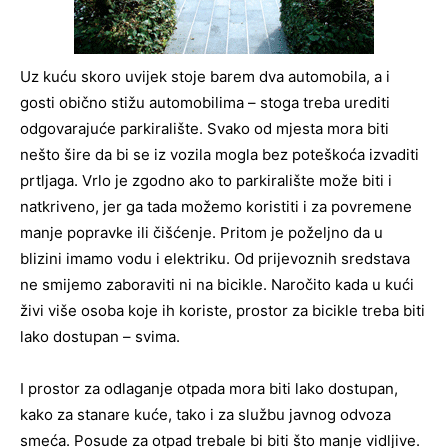
Uz kuću skoro uvijek stoje barem dva automobila, a i
gosti obično stižu automobilima – stoga treba urediti
odgovarajuće parkiralište. Svako od mjesta mora biti
nešto šire da bi se iz vozila mogla bez poteškoća izvaditi
prtljaga. Vrlo je zgodno ako to parkiralište može biti i
natkriveno, jer ga tada možemo koristiti i za povremene
manje popravke ili čišćenje. Pritom je poželjno da u
blizini imamo vodu i elektriku. Od prijevoznih sredstava
ne smijemo zaboraviti ni na bicikle. Naročito kada u kući
živi više osoba koje ih koriste, prostor za bicikle treba biti
lako dostupan – svima.
I prostor za odlaganje otpada mora biti lako dostupan,
kako za stanare kuće, tako i za službu javnog odvoza
smeća. Posude za otpad trebale bi biti što manje vidljive.