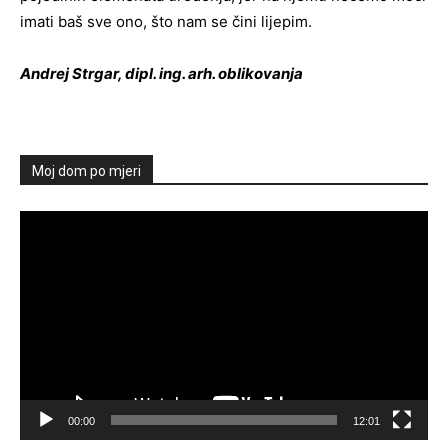
imati baš sve ono, što nam se čini lijepim.
Andrej Strgar, dipl. ing. arh. oblikovanja
Moj dom po mjeri
Reproduktor
videozapisa
00:00
12:01