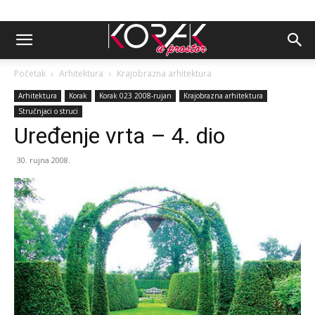
Početak
Arhitektura
Krajobrazna arhitektura
Arhitektura
Korak
Korak 023 2008-rujan
Krajobrazna arhitektura
Stručnjaci o struci
Uređenje vrta – 4. dio
30. rujna 2008.