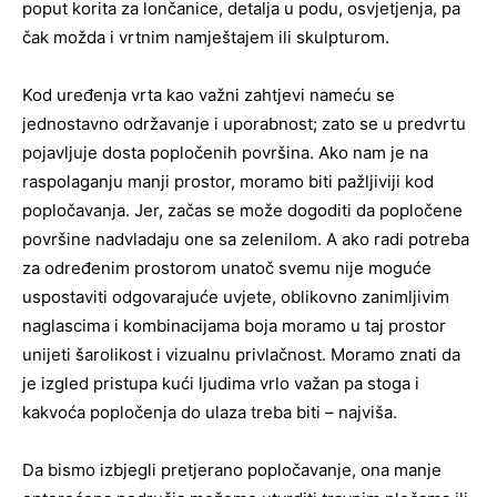
poput korita za lončanice, detalja u podu, osvjetjenja, pa
čak možda i vrtnim namještajem ili skulpturom.
Kod uređenja vrta kao važni zahtjevi nameću se
jednostavno održavanje i uporabnost; zato se u predvrtu
pojavljuje dosta popločenih površina. Ako nam je na
raspolaganju manji prostor, moramo biti pažljiviji kod
popločavanja. Jer, začas se može dogoditi da popločene
površine nadvladaju one sa zelenilom. A ako radi potreba
za određenim prostorom unatoč svemu nije moguće
uspostaviti odgovarajuće uvjete, oblikovno zanimljivim
naglascima i kombinacijama boja moramo u taj prostor
unijeti šarolikost i vizualnu privlačnost. Moramo znati da
je izgled pristupa kući ljudima vrlo važan pa stoga i
kakvoća popločenja do ulaza treba biti – najviša.
Da bismo izbjegli pretjerano popločavanje, ona manje