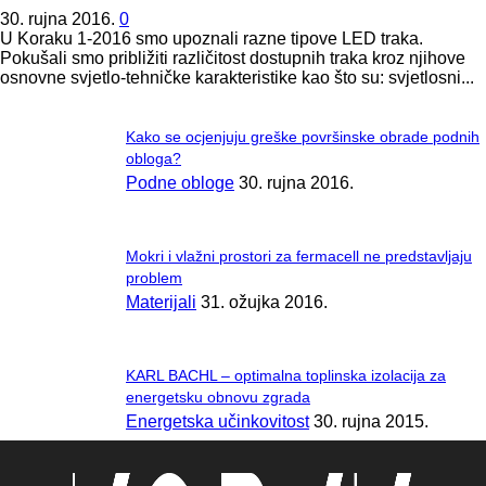
30. rujna 2016.
0
U Koraku 1-2016 smo upoznali razne tipove LED traka.
Pokušali smo približiti različitost dostupnih traka kroz njihove
osnovne svjetlo-tehničke karakteristike kao što su: svjetlosni...
Kako se ocjenjuju greške površinske obrade podnih
obloga?
Podne obloge
30. rujna 2016.
Mokri i vlažni prostori za fermacell ne predstavljaju
problem
Materijali
31. ožujka 2016.
KARL BACHL – optimalna toplinska izolacija za
energetsku obnovu zgrada
Energetska učinkovitost
30. rujna 2015.