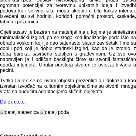
ogroman potencijal za tvorevinu unikatnih ideja i izvedbi
podova koji se vrlo lako mogu uklopiti u bilo kakav interijer.
Izvedeni su svi hodnici, koridori, pomoćni prostori, kaskade,
tribina i pozornica.
Cijeli sustav je baziran na materijalima u kojima je sintetiziran
minimalistički izgled, pa se stoga kod finalizacije poda išlo na
obradu voskom koji je dao satenasto sjajan završetak.Time su
dobili pod koji je dobio starinski izgled, kao da je izronio iz
doba baroka, savršeno stopljen s građevinom. Uz sve ovo
napravljen je i odličan backlight čime su stvorili fantastičan
ugođaj interijera. Unutar prostora stvoren je osjećaj bivanja u
pećini.
Tvrtka Dulex se na ovom objektu prezentirala i dokazala kao
izvrstan izvođač na kulturnim objektima čime su otvorili mnoga
vrata na budućim adaptacijama sličnih objekata.
Dulex d.o.o.