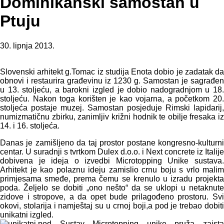
Dominikanski samostan u
Ptuju
30. lipnja 2013.
Slovenski arhitekt g.Tomac iz studija Enota dobio je zadatak da
obnovi i restaurira građevinu iz 1230 g. Samostan je sagrađen
u 13. stoljeću, a barokni izgled je dobio nadogradnjom u 18.
stoljeću. Nakon toga korišten je kao vojarna, a početkom 20.
stoljeća postaje muzej. Samostan posjeduje Rimski lapidarij,
numizmatičnu zbirku, zanimljiv križni hodnik te obilje fresaka iz
14. i 16. stoljeća.
Danas je zamišljeno da taj prostor postane kongresno-kulturni
centar. U suradnji s tvrtkom Dulex d.o.o. i Next concrete iz Italije
dobivena je ideja o izvedbi Microtopping Unike sustava.
Arhitekt je kao polaznu ideju zamislio crnu boju s vrlo malim
primjesama smeđe, prema čemu se krenulo u izradu projekta
poda. Željelo se dobiti „ono nešto“ da se uklopi u netaknute
zidove i stropove, a da opet bude prilagođeno prostoru. Svi
okovi, stolarija i namještaj su u crnoj boji,a pod je trebao dobiti
unikatni izgled.
Sustav Microtopping unike pruža zaista