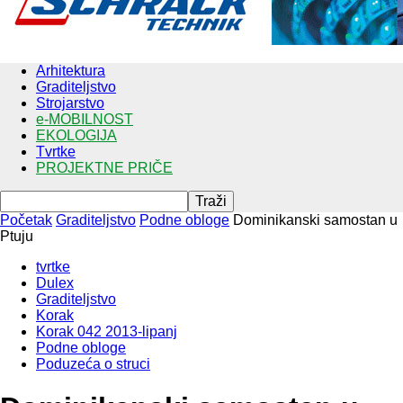
Arhitektura
Graditeljstvo
Strojarstvo
e-MOBILNOST
EKOLOGIJA
Tvrtke
PROJEKTNE PRIČE
Početak
Graditeljstvo
Podne obloge
Dominikanski samostan u
Ptuju
tvrtke
Dulex
Graditeljstvo
Korak
Korak 042 2013-lipanj
Podne obloge
Poduzeća o struci