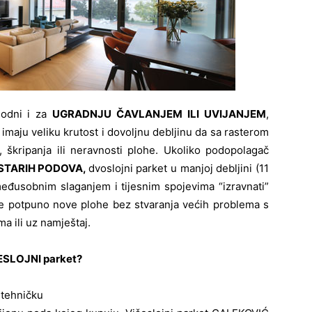
godni i za
UGRADNJU ČAVLANJEM ILI UVIJANJEM
,
imaju veliku krutost i dovoljnu debljinu da sa rasterom
, škripanja ili neravnosti plohe. Ukoliko podopolagač
STARIH PODOVA,
dvoslojni parket u manjoj debljini (11
međusobnim slaganjem i tijesnim spojevima “izravnati”
je potpuno nove plohe bez stvaranja većih problema s
a ili uz namještaj.
ŠESLOJNI parket?
tehničku