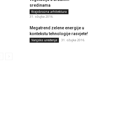
sredinama
Krajobrazna arhitektura
31. ožujka 2016.
Megatrend zelene energije u
kontekstu tehnologije rasvjete!
31. ožujka 2016.
Vanjsko uređenje