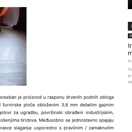
D
I
m
30
Tv
pr
sp
Ć poseban je proizvod u rasponu drvenih podnih obloga
d furnirske ploče obloženim 3,6 mm debelim gaznim
otovi za ugradbu, površinski obrađeni industrijskim,
skošenjima bridova. Međusobno se jednostavno spajaju
rasce slaganja: usporedno s pravilnim / zamaknutim