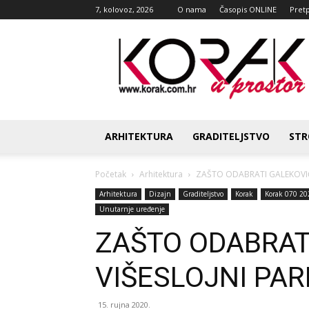
7, kolovoz, 2026
O nama
Časopis ONLINE
Pret
Korak
u
prostor
ARHITEKTURA
GRADITELJSTVO
STR
Početak
Arhitektura
ZAŠTO ODABRATI GALEKOVIĆ
Arhitektura
Dizajn
Graditeljstvo
Korak
Korak 070 20
Unutarnje uređenje
ZAŠTO ODABRAT
VIŠESLOJNI PAR
15. rujna 2020.