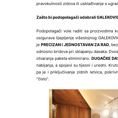
pravokutnosti zidova ili usklađivanje s ugr
Zašto bi podopolagači odabrali GALEKOVI
Podopolagači vole raditi sa proizvodima k
osigurava lijepljenje višeslojnog GALEKOV
je
PRECIZAN I JEDNOSTAVAN ZA RAD
, bez
odnosno bridova pri sklapanju dasaka. Dvosl
otvaranja paketa eliminirano.
DUGAČKE DAS
nabijanja, a spojevi su tijesni i uredni. Kr
pa je i priključivanje zidnih letvica, pokri
“čisto”.