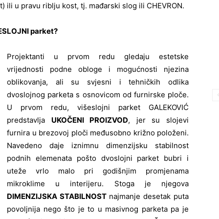
) ili u pravu riblju kost, tj. mađarski slog ili CHEVRON.
ŠESLOJNI parket?
Projektanti u prvom redu gledaju estetske
vrijednosti podne obloge i mogućnosti njezina
oblikovanja, ali su svjesni i tehničkih odlika
dvoslojnog parketa s osnovicom od furnirske ploče.
U prvom redu, višeslojni parket GALEKOVIĆ
predstavlja
UKOČENI PROIZVOD
, jer su slojevi
furnira u brezovoj ploči međusobno križno položeni.
Navedeno daje iznimnu dimenzijsku stabilnost
podnih elemenata pošto dvoslojni parket bubri i
uteže vrlo malo pri godišnjim promjenama
mikroklime u interijeru. Stoga je njegova
DIMENZIJSKA STABILNOST
najmanje desetak puta
povoljnija nego što je to u masivnog parketa pa je