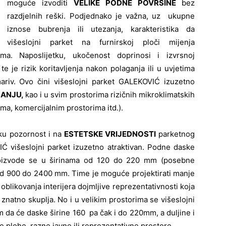
moguće izvoditi
VELIKE PODNE POVRŠINE
bez
razdjelnih reški. Podjednako je važna, uz ukupne
iznose bubrenja ili utezanja, karakteristika da
višeslojni parket na furnirskoj ploči mijenja
a. Naposlijetku, ukočenost doprinosi i izvrsnoj
e je rizik koritavljenja nakon polaganja ili u uvjetima
ariv. Ovo čini višeslojni parket GALEKOVIĆ izuzetno
JANJU,
kao i u svim prostorima rizičnih mikroklimatskih
ma, komercijalnim prostorima itd.).
liku pozornost i na
ESTETSKE VRIJEDNOSTI
parketnog
Ć višeslojni parket izuzetno atraktivan. Podne daske
izvode se u širinama od 120 do 220 mm (posebne
od 900 do 2400 mm. Time je moguće projektirati manje
blikovanja interijera dojmljive reprezentativnosti koja
znatno skuplja. No i u velikim prostorima se višeslojni
 da će daske širine 160 pa čak i do 220mm, a duljine i
 plohe, razne javne ili reprezentativne prostore.