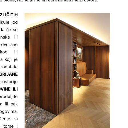
LIČITIH
ikuje od
 da će se
onske ili
e dvorane
kog ili
a koji je
Produbite
GRIJANE
prostoriju
VINE ILI
oduljite
 ili pak
logovima,
šenje za
te tome i