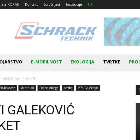
plata KORAK
Kontakt
Stručnjaci
Institucije
HR
OJARSTVO
E-MOBILNOST
EKOLOGIJA
TVRTKE
PROJ
 VIŠESLOJNI PARKET
20-kolovoz
Materijali
Podne obloge
tvrtke
PPS Galeković
I GALEKOVIĆ
KET