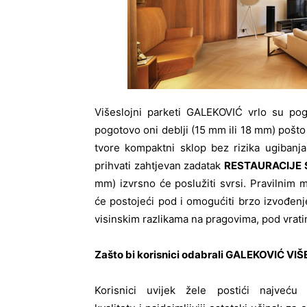
Višeslojni parketi GALEKOVIĆ vrlo su po
pogotovo oni deblji (15 mm ili 18 mm) pošto 
tvore kompaktni sklop bez rizika ugibanja
prihvati zahtjevan zadatak
RESTAURACIJE 
mm) izvrsno će poslužiti svrsi. Pravilnim 
će postojeći pod i omogućiti brzo izvođen
visinskim razlikama na pragovima, pod vratim
Zašto bi korisnici odabrali GALEKOVIĆ VI
Korisnici uvijek žele postići najveću 