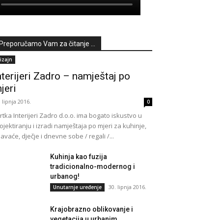
Preporučamo Vam za čitanje ...
izajn
nterijeri Zadro – namještaj po
jeri
. lipnja 2016.
0
rtka Interijeri Zadro d.o.o. ima bogato iskustvo u
ojektiranju i izradi namještaja po mjeri za kuhinje,
avaće, dječje i dnevne sobe / regali /...
Kuhinja kao fuzija
tradicionalno-modernog i
urbanog!
30. lipnja 2016.
Unutarnje uređenje
Krajobrazno oblikovanje i
vegetacija u urbanim