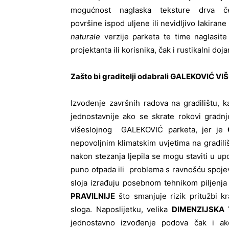
mogućnost naglaska teksture drva če
površine ispod uljene ili nevidljivo lakirane
naturale
verzije parketa te time naglasite
projektanta ili korisnika, čak i rustikalni do
Zašto bi graditelji odabrali GALEKOVIĆ V
Izvođenje završnih radova na gradilištu, k
jednostavnije ako se skrate rokovi gradn
višeslojnog GALEKOVIĆ parketa, jer je
nepovoljnim klimatskim uvjetima na gradili
nakon stezanja ljepila se mogu staviti u 
puno otpada ili problema s ravnošću spojev
sloja izrađuju posebnom tehnikom piljenja
PRAVILNIJE
što smanjuje rizik pritužbi kr
sloga. Naposlijetku, velika
DIMENZIJSKA
jednostavno izvođenje podova čak i ak