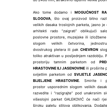
Ako tome dodamo i
MOGUĆNOST RAZ
SLOGOVA
, što ovaj proizvod bitno razl
velikih dasaka troslojnih parketa, jasno je
arhitekti rado “zaigrati” oblikujući sal
poslovne prostore, muzejske ili izložben
slogom velikih četvorina, jednostru
dvostrukog pletera ili pak
CHEVRON
slog
toliko atraktivan u posljednjem razdoblju. 
prostoriju tamnim parketom od
PRE
HRASTOVINE ILI JASENOVINE
ili proširite 
svijetlim parketom od
SVIJETLE JASENO
BIJELJENE HRASTOVINE
. Smirite i pr
prostor usporednim slogom velikih dasaka
razvedite i “razigrajte” pod unakrsnim s
višeslojni parket GALEKOVIĆ će naći rje
široku paletu stilova oblikovanja. Dodaj