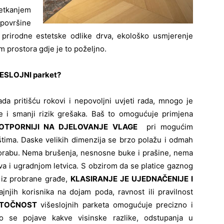
tkanjem
 površine
 prirodne estetske odlike drva, ekološko usmjerenje
jam prostora gdje je to poželjno.
IŠESLOJNI parket?
ada pritišću rokovi i nepovoljni uvjeti rada, mnogo je
je i smanji rizik grešaka. Baš to omogućuje primjena
OTPORNIJI NA DJELOVANJE VLAGE
pri mogućim
štima. Daske velikih dimenzija se brzo polažu i odmah
uporabu. Nema brušenja, nesnosne buke i prašine, nema
a i ugradnjom letvica. S obzirom da se platice gaznog
 iz probrane građe,
KLASIRANJE JE UJEDNAČENIJE I
ajnjih korisnika na dojam poda, ravnost ili pravilnost
 TOČNOST
višeslojnih parketa omogućuje precizno i
o se pojave kakve visinske razlike, odstupanja u