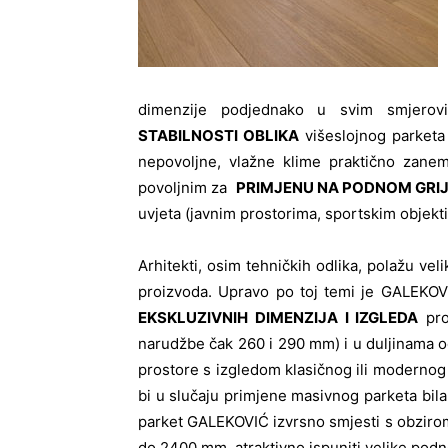
dimenzije podjednako u svim smjerovim
STABILNOSTI OBLIKA
višeslojnog parketa t
nepovoljne, vlažne klime praktično zanem
povoljnim za
PRIMJENU NA PODNOM GRI
uvjeta (javnim prostorima, sportskim objekti
Arhitekti, osim tehničkih odlika, polažu ve
proizvoda. Upravo po toj temi je GALEKOVI
EKSKLUZIVNIH DIMENZIJA I IZGLEDA
pro
narudžbe čak 260 i 290 mm) i u duljinama 
prostore s izgledom klasičnog ili modernog o
bi u slučaju primjene masivnog parketa bila 
parket GALEKOVIĆ izvrsno smjesti s obzirom
do 2400 mm, atraktivno ispuniti velike podne