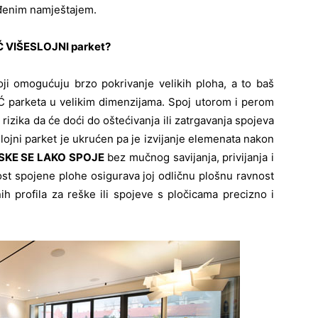
ađenim namještajem.
Ć VIŠESLOJNI parket?
oji omogućuju brzo pokrivanje velikih ploha, a to baš
IĆ parketa u velikim dimenzijama. Spoj utorom i perom
 rizika da će doći do oštećivanja ili zatrgavanja spojeva
ojni parket je ukrućen pa je izvijanje elemenata nakon
KE SE LAKO SPOJE
bez mučnog savijanja, privijanja i
utost spojene plohe osigurava joj odličnu plošnu ravnost
vnih profila za reške ili spojeve s pločicama precizno i