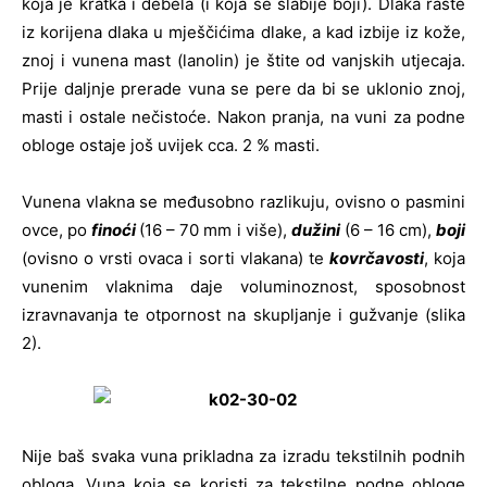
koja je kratka i debela (i koja se slabije boji). Dlaka raste
iz korijena dlaka u mješčićima dlake, a kad izbije iz kože,
znoj i vunena mast (lanolin) je štite od vanjskih utjecaja.
Prije daljnje prerade vuna se pere da bi se uklonio znoj,
masti i ostale nečistoće. Nakon pranja, na vuni za podne
obloge ostaje još uvijek cca. 2 % masti.
Vunena vlakna se međusobno razlikuju, ovisno o pasmini
ovce, po
finoći
(16 – 70 mm i više),
dužini
(6 – 16 cm),
boji
(ovisno o vrsti ovaca i sorti vlakana) te
kovrčavosti
, koja
vunenim vlaknima daje voluminoznost, sposobnost
izravnavanja te otpornost na skupljanje i gužvanje (slika
2).
Nije baš svaka vuna prikladna za izradu tekstilnih podnih
obloga. Vuna koja se koristi za tekstilne podne obloge