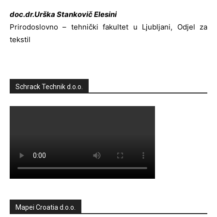
doc.dr.Urška Stankovič Elesini
Prirodoslovno – tehnički fakultet u Ljubljani, Odjel za
tekstil
Schrack Technik d.o.o.
Mapei Croatia d.o.o.