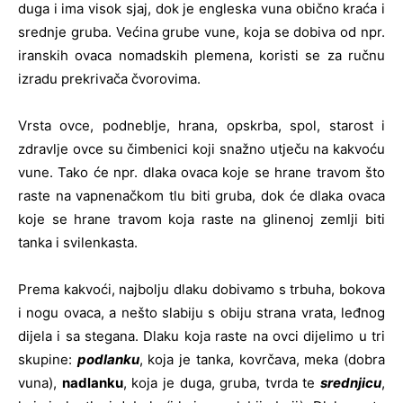
duga i ima visok sjaj, dok je engleska vuna obično kraća i
srednje gruba. Većina grube vune, koja se dobiva od npr.
iranskih ovaca nomadskih plemena, koristi se za ručnu
izradu prekrivača čvorovima.
Vrsta ovce, podneblje, hrana, opskrba, spol, starost i
zdravlje ovce su čimbenici koji snažno utječu na kakvoću
vune. Tako će npr. dlaka ovaca koje se hrane travom što
raste na vapnenačkom tlu biti gruba, dok će dlaka ovaca
koje se hrane travom koja raste na glinenoj zemlji biti
tanka i svilenkasta.
Prema kakvoći, najbolju dlaku dobivamo s trbuha, bokova
i nogu ovaca, a nešto slabiju s obiju strana vrata, leđnog
dijela i sa stegana. Dlaku koja raste na ovci dijelimo u tri
skupine:
podlanku
, koja je tanka, kovrčava, meka (dobra
vuna),
nadlanku
, koja je duga, gruba, tvrda te
srednjicu
,