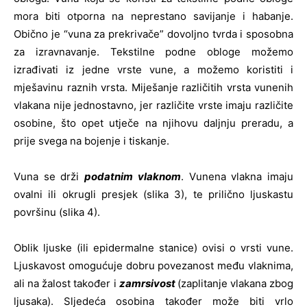
mora biti otporna na neprestano savijanje i habanje.
Obično je “vuna za prekrivače” dovoljno tvrda i sposobna
za izravnavanje. Tekstilne podne obloge možemo
izrađivati iz jedne vrste vune, a možemo koristiti i
mješavinu raznih vrsta. Miješanje različitih vrsta vunenih
vlakana nije jednostavno, jer različite vrste imaju različite
osobine, što opet utječe na njihovu daljnju preradu, a
prije svega na bojenje i tiskanje.
Vuna se drži
podatnim vlaknom
. Vunena vlakna imaju
ovalni ili okrugli presjek (slika 3), te prilično ljuskastu
površinu (slika 4).
Oblik ljuske (ili epidermalne stanice) ovisi o vrsti vune.
Ljuskavost omogućuje dobru povezanost među vlaknima,
ali na žalost također i
zamrsivost
(zaplitanje vlakana zbog
ljusaka). Sljedeća osobina također može biti vrlo