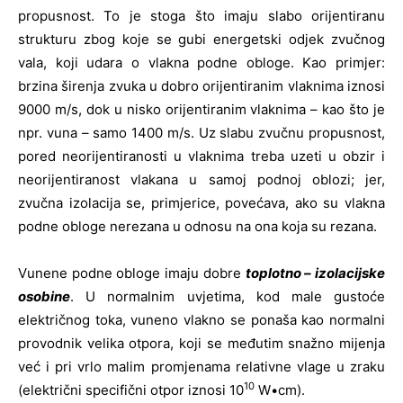
propusnost. To je stoga što imaju slabo orijentiranu
strukturu zbog koje se gubi energetski odjek zvučnog
vala, koji udara o vlakna podne obloge. Kao primjer:
brzina širenja zvuka u dobro orijentiranim vlaknima iznosi
9000 m/s, dok u nisko orijentiranim vlaknima – kao što je
npr. vuna – samo 1400 m/s. Uz slabu zvučnu propusnost,
pored neorijentiranosti u vlaknima treba uzeti u obzir i
neorijentiranost vlakana u samoj podnoj oblozi; jer,
zvučna izolacija se, primjerice, povećava, ako su vlakna
podne obloge nerezana u odnosu na ona koja su rezana.
Vunene podne obloge imaju dobre
toplotno – izolacijske
osobine
. U normalnim uvjetima, kod male gustoće
električnog toka, vuneno vlakno se ponaša kao normalni
provodnik velika otpora, koji se međutim snažno mijenja
već i pri vrlo malim promjenama relativne vlage u zraku
10
(električni specifični otpor iznosi 10
W•cm).