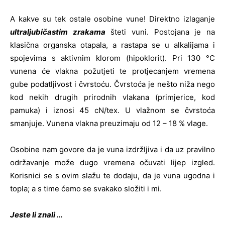
A kakve su tek ostale osobine vune! Direktno izlaganje
ultraljubičastim zrakama
šteti vuni. Postojana je na
klasična organska otapala, a rastapa se u alkalijama i
spojevima s aktivnim klorom (hipoklorit). Pri 130 °C
vunena će vlakna požutjeti te protjecanjem vremena
gube podatljivost i čvrstoću. Čvrstoća je nešto niža nego
kod nekih drugih prirodnih vlakana (primjerice, kod
pamuka) i iznosi 45 cN/tex. U vlažnom se čvrstoća
smanjuje. Vunena vlakna preuzimaju od 12 – 18 % vlage.
Osobine nam govore da je vuna izdržljiva i da uz pravilno
održavanje može dugo vremena očuvati lijep izgled.
Korisnici se s ovim slažu te dodaju, da je vuna ugodna i
topla; a s time ćemo se svakako složiti i mi.
Jeste li znali …