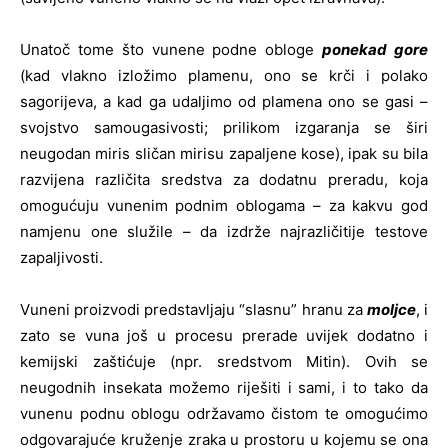
Unatoč tome što vunene podne obloge
ponekad gore
(kad vlakno izložimo plamenu, ono se krči i polako
sagorijeva, a kad ga udaljimo od plamena ono se gasi –
svojstvo samougasivosti; prilikom izgaranja se širi
neugodan miris sličan mirisu zapaljene kose), ipak su bila
razvijena različita sredstva za dodatnu preradu, koja
omogućuju vunenim podnim oblogama – za kakvu god
namjenu one služile – da izdrže najrazličitije testove
zapaljivosti.
Vuneni proizvodi predstavljaju “slasnu” hranu za
moljce
, i
zato se vuna još u procesu prerade uvijek dodatno i
kemijski zaštićuje (npr. sredstvom Mitin). Ovih se
neugodnih insekata možemo riješiti i sami, i to tako da
vunenu podnu oblogu održavamo čistom te omogućimo
odgovarajuće kruženje zraka u prostoru u kojemu se ona