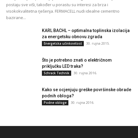
postaju sve viši, također u porastu su interesi za brza i
visokokvalitetna rješenja. FERMACELL nudi idealne cementno
bazirane...
KARL BACHL – optimalna toplinska izolacija
za energetsku obnovu zgrada
30. rujna 2015.
Energetska učinkovitost
Što je potrebno znati o električnom
priključku LED traka?
30. rujna 2016.
Schrack Technik
Kako se ocjenjuju greške površinske obrade
podnih obloga?
30. rujna 2016.
Podne obloge