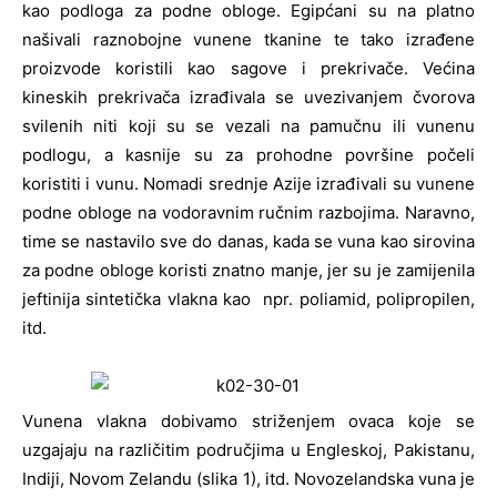
kao podloga za podne obloge. Egipćani su na platno
našivali raznobojne vunene tkanine te tako izrađene
proizvode koristili kao sagove i prekrivače. Većina
kineskih prekrivača izrađivala se uvezivanjem čvorova
svilenih niti koji su se vezali na pamučnu ili vunenu
podlogu, a kasnije su za prohodne površine počeli
koristiti i vunu. Nomadi srednje Azije izrađivali su vunene
podne obloge na vodoravnim ručnim razbojima. Naravno,
time se nastavilo sve do danas, kada se vuna kao sirovina
za podne obloge koristi znatno manje, jer su je zamijenila
jeftinija sintetička vlakna kao npr. poliamid, polipropilen,
itd.
Vunena vlakna dobivamo striženjem ovaca koje se
uzgajaju na različitim područjima u Engleskoj, Pakistanu,
Indiji, Novom Zelandu (slika 1), itd. Novozelandska vuna je