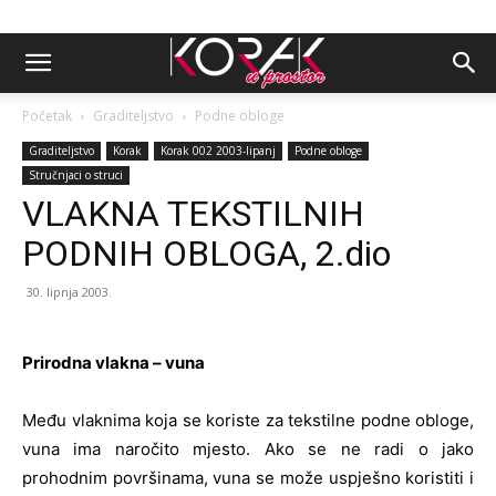
Početak
Graditeljstvo
Podne obloge
Graditeljstvo
Korak
Korak 002 2003-lipanj
Podne obloge
Stručnjaci o struci
VLAKNA TEKSTILNIH
PODNIH OBLOGA, 2.dio
30. lipnja 2003.
Prirodna vlakna – vuna
Među vlaknima koja se koriste za tekstilne podne obloge,
vuna ima naročito mjesto. Ako se ne radi o jako
prohodnim površinama, vuna se može uspješno koristiti i