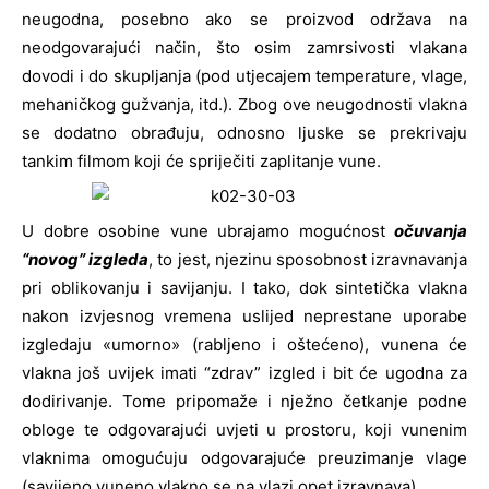
neugodna, posebno ako se proizvod održava na
neodgovarajući način, što osim zamrsivosti vlakana
dovodi i do skupljanja (pod utjecajem temperature, vlage,
mehaničkog gužvanja, itd.). Zbog ove neugodnosti vlakna
se dodatno obrađuju, odnosno ljuske se prekrivaju
tankim filmom koji će spriječiti zaplitanje vune.
U dobre osobine vune ubrajamo mogućnost
očuvanja
“novog” izgleda
, to jest, njezinu sposobnost izravnavanja
pri oblikovanju i savijanju. I tako, dok sintetička vlakna
nakon izvjesnog vremena uslijed neprestane uporabe
izgledaju «umorno» (rabljeno i oštećeno), vunena će
vlakna još uvijek imati “zdrav” izgled i bit će ugodna za
dodirivanje. Tome pripomaže i nježno četkanje podne
obloge te odgovarajući uvjeti u prostoru, koji vunenim
vlaknima omogućuju odgovarajuće preuzimanje vlage
(savijeno vuneno vlakno se na vlazi opet izravnava).