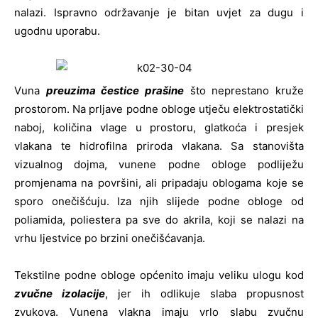
nalazi. Ispravno održavanje je bitan uvjet za dugu i
ugodnu uporabu.
Vuna
preuzima čestice prašine
što neprestano kruže
prostorom. Na prljave podne obloge utječu elektrostatički
naboj, količina vlage u prostoru, glatkoća i presjek
vlakana te hidrofilna priroda vlakana. Sa stanovišta
vizualnog dojma, vunene podne obloge podliježu
promjenama na površini, ali pripadaju oblogama koje se
sporo onečišćuju. Iza njih slijede podne obloge od
poliamida, poliestera pa sve do akrila, koji se nalazi na
vrhu ljestvice po brzini onečišćavanja.
Tekstilne podne obloge općenito imaju veliku ulogu kod
zvučne izolacije
, jer ih odlikuje slaba propusnost
zvukova. Vunena vlakna imaju vrlo slabu zvučnu