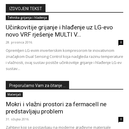
IZDVOJENI TEKST
Tehnika grijanja i hlađenja
Učinkovitije grijanje i hlađenje uz LG-evo
novo VRF rješenje MULTI V...
28. prosinca 2016.
0
Opremljen LG-evim inverterskim kompresorom te inovativnom
značajkom Dual Sensing Control koja nadgleda razinu temperature
i vlažnosti, ovaj sustav postiže učinkovitije grijanje i hlađenje LG-ev
sustav...
Preporučamo Vam za čitanje ...
Materijali
Mokri i vlažni prostori za fermacell ne
predstavljaju problem
31. ožujka 2016.
0
Zahtjevi koji se postavljaju na moderne građevne materijale