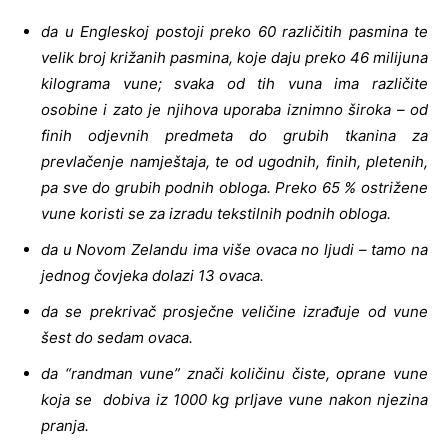
da u Engleskoj postoji preko 60 različitih pasmina te
velik broj križanih pasmina, koje daju preko 46 milijuna
kilograma vune; svaka od tih vuna ima različite
osobine i zato je njihova uporaba iznimno široka – od
finih odjevnih predmeta do grubih tkanina za
prevlačenje namještaja, te od ugodnih, finih, pletenih,
pa sve do grubih podnih obloga. Preko 65 % ostrižene
vune koristi se za izradu tekstilnih podnih obloga.
da u Novom Zelandu ima više ovaca no ljudi – tamo na
jednog čovjeka dolazi 13 ovaca.
da se prekrivač prosječne veličine izrađuje od vune
šest do sedam ovaca.
da “randman vune” znači količinu čiste, oprane vune
koja se dobiva iz 1000 kg prljave vune nakon njezina
pranja.