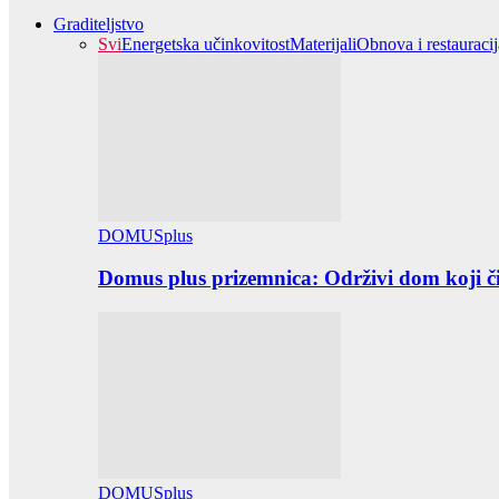
Graditeljstvo
Svi
Energetska učinkovitost
Materijali
Obnova i restauracij
DOMUSplus
Domus plus prizemnica: Održivi dom koji či
DOMUSplus