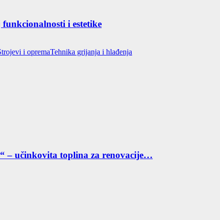
funkcionalnosti i estetike
Strojevi i oprema
Tehnika grijanja i hlađenja
“ – učinkovita toplina za renovacije…