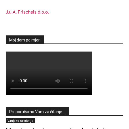
J.u.A. Frischeis d.o.o.
Moj dom po mjeri
Preporučamo Vam za čitanje ...
Vanjsko uređenje