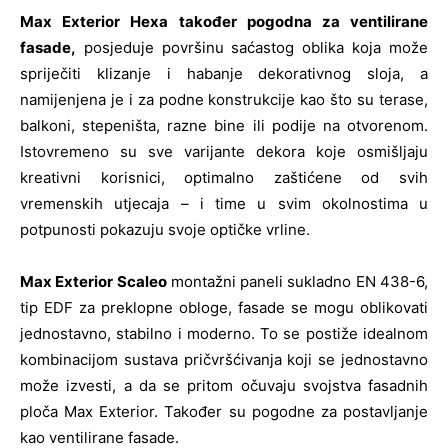
Max Exterior Hexa
također pogodna za ventilirane
fasade,
posjeduje površinu saćastog oblika koja može
spriječiti klizanje i habanje dekorativnog sloja, a
namijenjena je i za podne konstrukcije kao što su terase,
balkoni, stepeništa, razne bine ili podije na otvorenom.
Istovremeno su sve varijante dekora koje osmišljaju
kreativni korisnici, optimalno zaštićene od svih
vremenskih utjecaja – i time u svim okolnostima u
potpunosti pokazuju svoje optičke vrline.
Max Exterior Scaleo
montažni paneli sukladno EN 438-6,
tip EDF za preklopne obloge, fasade se mogu oblikovati
jednostavno, stabilno i moderno. To se postiže idealnom
kombinacijom sustava pričvršćivanja koji se jednostavno
može izvesti, a da se pritom očuvaju svojstva fasadnih
ploča Max Exterior. Također su pogodne za postavljanje
kao ventilirane fasade.