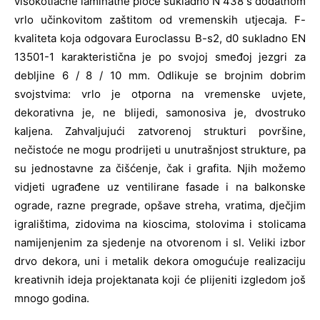
visokotlačne laminatne ploče sukladno N 438 s dodatnom
vrlo učinkovitom zaštitom od vremenskih utjecaja. F-
kvaliteta koja odgovara Euroclassu B-s2, d0 sukladno EN
13501-1 karakteristična je po svojoj smeđoj jezgri za
debljine 6 / 8 / 10 mm. Odlikuje se brojnim dobrim
svojstvima: vrlo je otporna na vremenske uvjete,
dekorativna je, ne blijedi, samonosiva je, dvostruko
kaljena. Zahvaljujući zatvorenoj strukturi površine,
nečistoće ne mogu prodrijeti u unutrašnjost strukture, pa
su jednostavne za čišćenje, čak i grafita. Njih možemo
vidjeti ugrađene uz ventilirane fasade i na balkonske
ograde, razne pregrade, opšave streha, vratima, dječjim
igralištima, zidovima na kioscima, stolovima i stolicama
namijenjenim za sjedenje na otvorenom i sl. Veliki izbor
drvo dekora, uni i metalik dekora omogućuje realizaciju
kreativnih ideja projektanata koji će plijeniti izgledom još
mnogo godina.