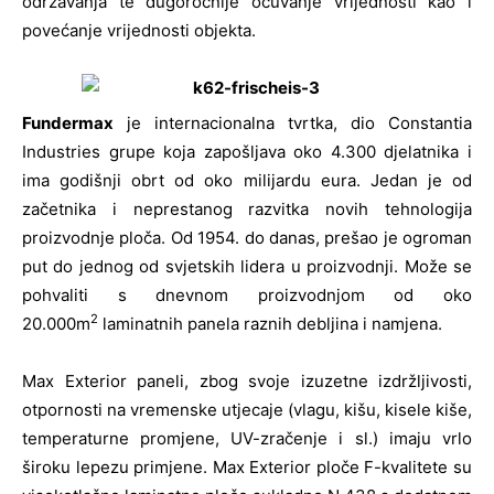
održavanja te dugoročnije očuvanje vrijednosti kao i
povećanje vrijednosti objekta.
Fundermax
je internacionalna tvrtka, dio Constantia
Industries grupe koja zapošljava oko 4.300 djelatnika i
ima godišnji obrt od oko milijardu eura. Jedan je od
začetnika i neprestanog razvitka novih tehnologija
proizvodnje ploča. Od 1954. do danas, prešao je ogroman
put do jednog od svjetskih lidera u proizvodnji. Može se
pohvaliti s dnevnom proizvodnjom od oko
2
20.000m
laminatnih panela raznih debljina i namjena.
Max Exterior paneli, zbog svoje izuzetne izdržljivosti,
otpornosti na vremenske utjecaje (vlagu, kišu, kisele kiše,
temperaturne promjene, UV-zračenje i sl.) imaju vrlo
široku lepezu primjene. Max Exterior ploče F-kvalitete su