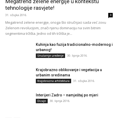
Megatrend zelene energije u kontekstu
tehnologije rasvjete!
31. ožujka 2016.
0
Megatrend zelene energije, onoga što stručnjaci sada već zovu
Zelenom revolucijom, znači njenu dominaciju na svim bitnim
segmentima tržišta. Jedno od tih tržišta je...
Kuhinja kao fuzija tradicionalno-modernog i
urbanog!
30. lipnja 2016.
Unutarnje uređenje
Krajobrazno oblikovanje i vegetacija u
urbanim sredinama
31. ožujka 2016.
Krajobrazna arhitektura
Interijeri Zadro – namještaj po mjeri
30. lipnja 2016.
Dizajn