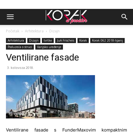
Početak
Arhitektura
Dizajn
Arhitektura
Dizajn
tvrtke
JuA Frischeis
Korak
Korak 062 2018-lipanj
Poduzeća o struci
Vanjsko uređenje
Ventilirane fasade
3. kolovoza 2018.
Ventilirane fasade s FunderMaxovim kompaktnim