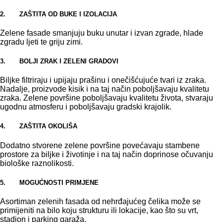
2. ZAŠTITA OD BUKE I IZOLACIJA
Zelene fasade smanjuju buku unutar i izvan zgrade, hlade
zgradu ljeti te griju zimi.
3. BOLJI ZRAK I ZELENI GRADOVI
Biljke filtriraju i upijaju prašinu i onečišćujuće tvari iz zraka.
Nadalje, proizvode kisik i na taj način poboljšavaju kvalitetu
zraka. Zelene površine poboljšavaju kvalitetu života, stvaraju
ugodnu atmosferu i poboljšavaju gradski krajolik.
4. ZAŠTITA OKOLIŠA
Dodatno stvorene zelene površine povećavaju stambene
prostore za biljke i životinje i na taj način doprinose očuvanju
biološke raznolikosti.
5. MOGUĆNOSTI PRIMJENE
Asortiman zelenih fasada od nehrđajućeg čelika može se
primijeniti na bilo koju strukturu ili lokacije, kao što su vrt,
stadion i parking garaža.