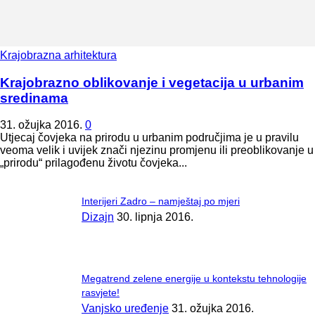
Krajobrazna arhitektura
Krajobrazno oblikovanje i vegetacija u urbanim
sredinama
31. ožujka 2016.
0
Utjecaj čovjeka na prirodu u urbanim područjima je u pravilu
veoma velik i uvijek znači njezinu promjenu ili preoblikovanje u
„prirodu“ prilagođenu životu čovjeka...
Interijeri Zadro – namještaj po mjeri
Dizajn
30. lipnja 2016.
Megatrend zelene energije u kontekstu tehnologije
rasvjete!
Vanjsko uređenje
31. ožujka 2016.