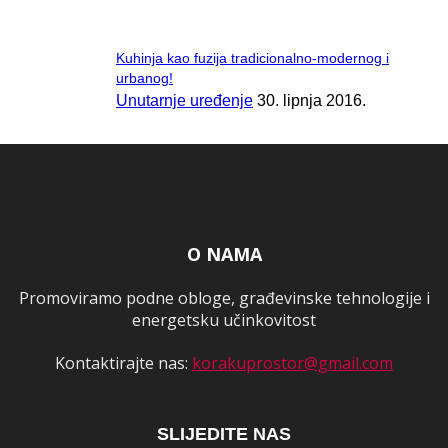
Kuhinja kao fuzija tradicionalno-modernog i
urbanog!
Unutarnje uređenje
30. lipnja 2016.
O NAMA
Promoviramo podne obloge, građevinske tehnologije i
energetsku učinkovitost
Kontaktirajte nas:
korakuprostor@gmail.com
SLIJEDITE NAS