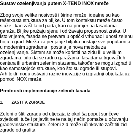
Sustav ozelenjivanja putem X-TEND INOX mreže
Zbog svoje velike nosivosti i širine mreže, idealne su kao
rešetkasta struktura za biljke. U tom kontekstu mreže često
služe i kao zaštita od pada, kao na primjer na fasadama
garaža. Biljke pružaju sjenu i održavaju propusnost zraka. U
isto vrijeme, fasada se pretvara u optički vrhunac i unosi zelenu
boju u grad. Mreža za penjanje biljaka postaje sve popularnija
u modernim zgradama i postala je nova metoda za
ozelenjivanje. Sistem se može koristiti na zidu ili u velikim
zgradama, bilo da se radi o garažama, fasadama trgovačkih
centara ili urbanim zelenim stazama, također se mogu izgraditi
kao samostojeće strukture, kao što su ograde ili stupovi.
Arhitekti mogu ostvariti razne inovacije u izgradnji objekata uz
pomoć INOX mreže.
Prednosti implementacije zelenih fasada:
1. ZAŠTITA ZGRADE
Zelenilo štiti zgradu od utjecaja iz okoliša poput sunčeve
svjetlosti, tuče i prljavštine te na taj način pomaže u očuvanju
građevinske strukture. Zeleni zid može učinkovito zaštititi zid
zgrade od grafita.