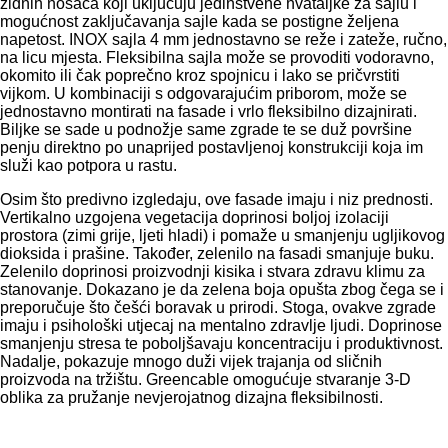
zidnih nosača koji uključuju jedinstvene hvataljke za sajlu i
mogućnost zaključavanja sajle kada se postigne željena
napetost. INOX sajla 4 mm jednostavno se reže i zateže, ručno,
na licu mjesta. Fleksibilna sajla može se provoditi vodoravno,
okomito ili čak poprečno kroz spojnicu i lako se pričvrstiti
vijkom. U kombinaciji s odgovarajućim priborom, može se
jednostavno montirati na fasade i vrlo fleksibilno dizajnirati.
Biljke se sade u podnožje same zgrade te se duž površine
penju direktno po unaprijed postavljenoj konstrukciji koja im
služi kao potpora u rastu.
Osim što predivno izgledaju, ove fasade imaju i niz prednosti.
Vertikalno uzgojena vegetacija doprinosi boljoj izolaciji
prostora (zimi grije, ljeti hladi) i pomaže u smanjenju ugljikovog
dioksida i prašine. Također, zelenilo na fasadi smanjuje buku.
Zelenilo doprinosi proizvodnji kisika i stvara zdravu klimu za
stanovanje. Dokazano je da zelena boja opušta zbog čega se i
preporučuje što češći boravak u prirodi. Stoga, ovakve zgrade
imaju i psihološki utjecaj na mentalno zdravlje ljudi. Doprinose
smanjenju stresa te poboljšavaju koncentraciju i produktivnost.
Nadalje, pokazuje mnogo duži vijek trajanja od sličnih
proizvoda na tržištu. Greencable omogućuje stvaranje 3-D
oblika za pružanje nevjerojatnog dizajna fleksibilnosti.