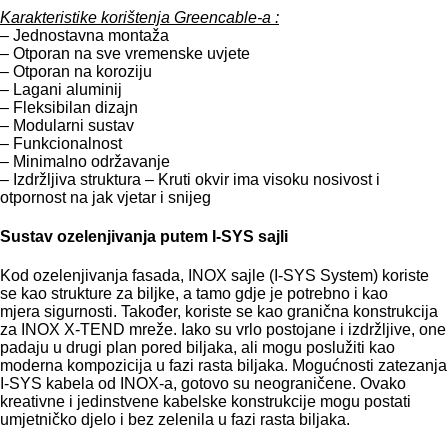
Karakteristike korištenja Greencable-a :
– Jednostavna montaža
– Otporan na sve vremenske uvjete
– Otporan na koroziju
– Lagani aluminij
– Fleksibilan dizajn
– Modularni sustav
– Funkcionalnost
– Minimalno održavanje
– Izdržljiva struktura – Kruti okvir ima visoku nosivost i
otpornost na jak vjetar i snijeg
Sustav ozelenjivanja putem I-SYS sajli
Kod ozelenjivanja fasada, INOX sajle (I-SYS System) koriste
se kao strukture za biljke, a tamo gdje je potrebno i kao
mjera sigurnosti. Također, koriste se kao granična konstrukcija
za INOX X-TEND mreže. Iako su vrlo postojane i izdržljive, one
padaju u drugi plan pored biljaka, ali mogu poslužiti kao
moderna kompozicija u fazi rasta biljaka. Mogućnosti zatezanja
I-SYS kabela od INOX-a, gotovo su neograničene. Ovako
kreativne i jedinstvene kabelske konstrukcije mogu postati
umjetničko djelo i bez zelenila u fazi rasta biljaka.