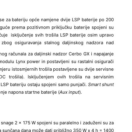
se za bateriju opće namjene dvije LSP baterije po 200
oguće prema pozitivnom priključku baterije spojeni su
je isključenje svih trošila LSP baterije osim upravo
 zbog osiguravanja stalnog
daljinskog nadzora nad
nog računala za daljinski nadzor Cerbo GX i napajanje
ulu Lynx power in postavljeni su rastalni osigurači
jeru istosmjernih trošila postavljene su dvije servisne
C trošila). Isključenjem ovih trošila na servisnim
LSP bateriju ostaju spojeni samo punjači.
Smart shunt
nje napona startne baterije (
Aux input
).
 snage 2 x 175 W spojeni su paralelno i zaduženi su za
a sunčana dana može dati približno 350 W x 4 h = 1400