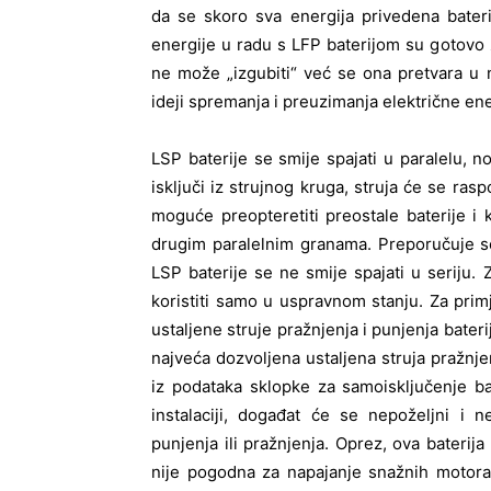
da se skoro sva energija privedena baterij
energije u radu s LFP baterijom su gotovo z
ne može „izgubiti“ već se ona pretvara u n
ideji spremanja i preuzimanja električne ener
LSP baterije se smije spajati u paralelu, no
isključi iz strujnog kruga, struja će se rasp
moguće preopteretiti preostale baterije i
drugim paralelnim granama. Preporučuje se s
LSP baterije se ne smije spajati u seriju.
koristiti samo u uspravnom stanju. Za pri
ustaljene struje pražnjenja i punjenja bateri
najveća dozvoljena ustaljena struja pražnje
iz podataka sklopke za samoisključenje b
instalaciji, događat će se nepoželjni i n
punjenja ili pražnjenja. Oprez, ova baterij
nije pogodna za napajanje snažnih motora 