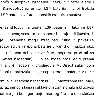
roničkih sklopova ugrađenih u sebi, LSP baterije smiju
a. Samopotrošnja unutar LSP baterije ne bi trebala
 LSP baterija iz fotonaponskih modula u sustavu.
ije sa sklopovima unutar LSP baterije, tako se LSP
kao i olovnu; samo preko napona i struje priključaka, tj.
uje i vremena mogu izračunati. Slika 2 prikazuje
nadzor struje i napona baterije u vanjskom nadzorniku.
li i računom dobivene veličine, mogu se pročitati na
2
Smart
nadzornik) ili ih se može proslijediti prema
rt shunt
nadzornik prosljeđuje VE.Direct sabirnicom
čunaju i
pokazuju stanje napunjenosti baterije. Ako se
zom, bilo u samom nadzorniku ili u nadzornom računalu,
 ispražnjenog stanja i sukladnom tom signalu isključivati
metriranje i konfiguriranje mjernog člana u oba slučaja