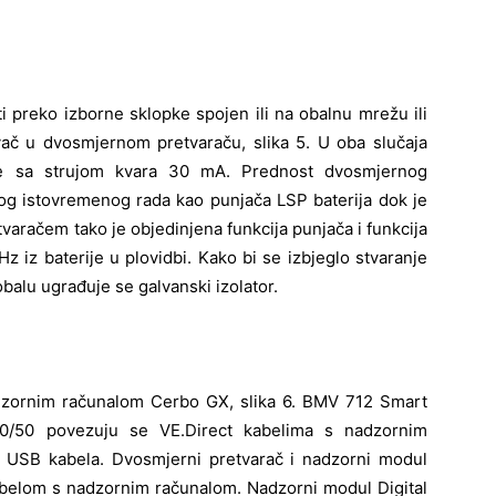
ti preko izborne sklopke spojen ili na obalnu mrežu ili
ač u dvosmjernom pretvaraču, slika 5. U oba slučaja
pke sa strujom kvara 30 mA. Prednost dvosmjernog
og istovremenog rada kao punjača LSP baterija dok je
aračem tako je objedinjena funkcija punjača i funkcija
z iz baterije u plovidbi. Kako bi se izbjeglo stvaranje
 obalu ugrađuje se galvanski izolator.
dzornim računalom Cerbo GX, slika 6. BMV 712 Smart
00/50 povezuju se VE.Direct kabelima s nadzornim
USB kabela. Dvosmjerni pretvarač i nadzorni modul
kabelom s nadzornim računalom. Nadzorni modul Digital