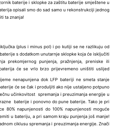
dzornik baterije i sklopke za zaštitu baterije smještene u
aterija opisali smo do sad samo u rekonstrukciji jednog
ti ta znanja!
jučka (plus i minus pol) i po kutiji se ne razlikuju od
P baterije s dodatkom unutarnje sklopke koja će isključiti
nja prekomjernog punjenja, pražnjenja, preniske ili
baterija će se vrlo brzo
prijevremeno uništiti uslijed
vrijeme nenapunjena dok LFP bateriji ne smeta stanje
aterije će se čak i produljiti ako nije ustaljeno potpuno
ječnu učinkovitost spremanja i preuzimanja energije u
razne baterije i ponovno do pune baterije. Tako je pri
erice 80% napunjenosti do 100% napunjenosti moguće
miti u bateriju, a pri samom kraju punjenja još manje!
radnom ciklusu spremanja i preuzimanja energije. Znači