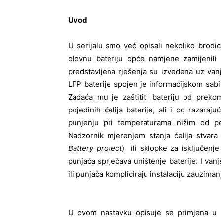
Uvod
U serijalu smo već opisali nekoliko brodi
olovnu bateriju opće namjene zamijenili
predstavljena rješenja su izvedena uz vanj
LFP baterije spojen je informacijskom sabi
Zadaća mu je zaštititi bateriju od preko
pojedinih ćelija baterije, ali i od razaraj
punjenju pri temperaturama nižim od pe
Nadzornik mjerenjem stanja ćelija stvara 
Battery protect
) ili sklopke za isključenj
punjača sprječava uništenje baterije. I vanj
ili punjača kompliciraju instalaciju zauzima
U ovom nastavku opisuje se primjena u 