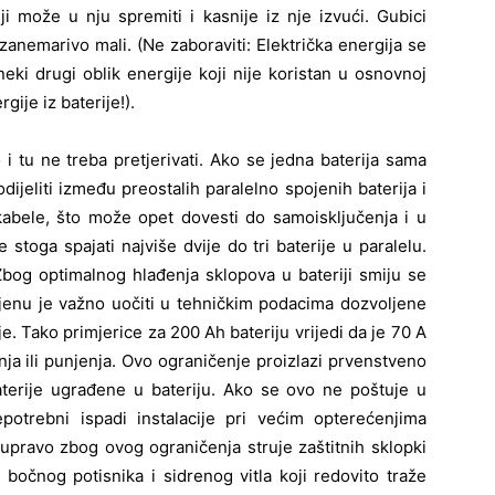
i može u nju spremiti i kasnije iz nje izvući. Gubici
anemarivo mali. (Ne zaboraviti: Električka energija se
eki drugi oblik energije koji nije koristan u osnovnoj
gije iz baterije!).
 i tu ne treba pretjerivati. Ako se jedna baterija sama
odijeliti između preostalih paralelno spojenih baterija i
 kabele, što može opet dovesti do samoisključenja i u
toga spajati najviše dvije do tri baterije u paralelu.
 Zbog optimalnog hlađenja sklopova u bateriji smiju se
mjenu je važno uočiti u tehničkim podacima dozvoljene
je. Tako primjerice za 200 Ah bateriju vrijedi da je 70 A
nja ili punjenja. Ovo ograničenje proizlazi prvenstveno
aterije ugrađene u bateriju. Ako se ovo ne poštuje u
epotrebni ispadi instalacije pri većim opterećenjima
a upravo zbog ovog ograničenja struje zaštitnih sklopki
bočnog potisnika i sidrenog vitla koji redovito traže