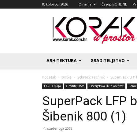
8, kolovoz, 2026
O nama
Časopis ONLINE
Pr
Korak
u
prostor
ARHITEKTURA
GRADITELJSTVO
Početak
tvrtke
Schrack Technik
SuperPack LFP b
EKOLOGIJA
Graditeljstvo
Energetska učinkovitost
Korak
SuperPack LFP ba
Šibenik 800 (1)
4. studenoga 2023.