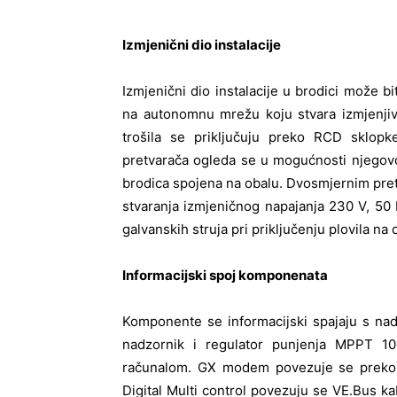
Izmjenični dio instalacije
Izmjenični dio instalacije u brodici može bi
na autonomnu mrežu koju stvara izmjenjiv
trošila se priključuju preko RCD sklo
pretvarača ogleda se u mogućnosti njegov
brodica spojena na obalu. Dvosmjernim pretv
stvaranja izmjeničnog napajanja 230 V, 50 H
galvanskih struja pri priključenju plovila na
Informacijski spoj komponenata
Komponente se informacijski spajaju s na
nadzornik i regulator punjenja MPPT 1
računalom. GX modem povezuje se preko 
Digital Multi control povezuju se VE.Bus 