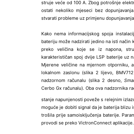
struje veće od 100 A. Zbog potrošnje elekt
ostati nekoliko mjeseci bez dopunjavanj
stvarati probleme uz primjenu dopunjavanja
Kako nema informacijskog spoja instalac
bateriju može nadzirati jedino na isti način 
preko veličina koje se iz napona, str
karakterističan spoj dvije LSP baterije uz 
Mjerene veličine na mjernom otporniku, a
lokalnom zaslonu (slika 2 lijevo, BMV71
nadzornom računalu (slika 2 desno,
Sma
Cerbo Gx računalu). Oba ova nadzornika ra
stanje napunjenosti poveže s relejnim izla
moguće je dobiti signal da je baterija blizu
trošila prije samoisključenja baterije. Para
provodi se preko VictronConnect aplikacije.