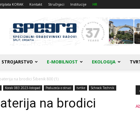
etplata KORAK
Kontakt
Stručnjaci
Institucije
HR
STROJARSTVO
E-MOBILNOST
EKOLOGIJA
TVR
aterija na brodici Šibenik 800 (1)
Korak 083 2023-listopad
Poduzeća o struci
tvrtke
Schrack Technik
terija na brodici
A