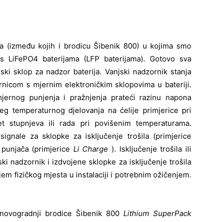
ca (između kojih i brodicu Šibenik 800) u kojima smo
 s LiFePO4 baterijama (LFP baterijama). Gotovo sva
ski sklop za nadzor baterija. Vanjski nadzornik stanja
rnicom s mjernim elektroničkim sklopovima u bateriji.
mjernog punjenja i pražnjenja prateći razinu napona
ućeg temperaturnog djelovanja na ćelije primjerice pri
t stupnjeva ili rada pri povišenim temperaturama.
signale za sklopke za isključenje trošila (primjerice
e punjača (primjerice
Li Charge
). Isključenje trošila ili
ski nadzornik i izdvojene sklopke za isključenje trošila
njem fizičkog mjesta u instalaciji i potrebnim ožičenjem.
novogradnji brodice Šibenik 800
Lithium SuperPack