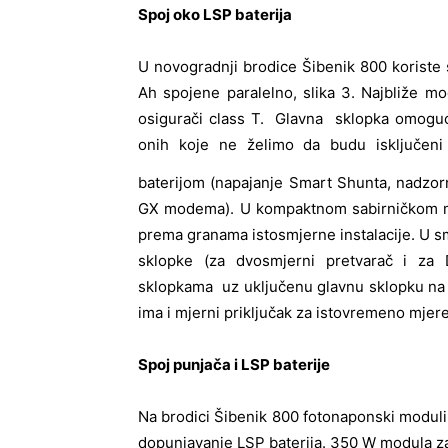
Spoj oko LSP baterija
U novogradnji brodice Šibenik 800 koriste 
Ah spojene paralelno, slika 3. Najbliže m
osigurači class T. Glavna sklopka omoguću
onih koje ne želimo da budu isključeni
baterijom (napajanje Smart Shunta, nadzor
GX modema). U kompaktnom sabirničkom mod
prema granama istosmjerne instalacije. U sm
sklopke (za dvosmjerni pretvarač i za D
sklopkama uz uključenu glavnu sklopku na 
ima i mjerni priključak za istovremeno mjere
Spoj punjača i LSP baterije
Na brodici Šibenik 800 fotonaponski moduli
dopunjavanje LSP baterija. 350 W modula z