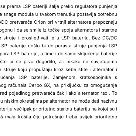
 se prema LSP bateriji šalje preko regulatora punjenja
ve snage modula u svakom trenutku postavlja potrebnu
DC pretvarača Orion pri vrtnji alternatora prepoznaju
gonu i da se smije iz točke spoja alternatora i startne
 struje i prosljeđivati je u LSP bateriju. Bez DC/DC
 LSP baterije došlo bi do porasta struje punjenja LSP
ora LSP baterije, a time i do samoisključenja baterije
ći što bi se prvo dogodilo, ali nikako ne savjetujemo
struje koju propuštaju kroz sebe štite i alternator i
jučenja LSP baterije. Zamjenom kratkospojnika s
nog računala Cerbo GX, na priključku za omogućenje
d pojedinog pretvarača čak i ako alternator radi. To
u niskim okretajima pa alternator ne može dati nazivnu
eriju već ipak prioritetno startnu bateriju na kojoj su i
š mala trošila čiju potrošnju treba uvijek prioritetno