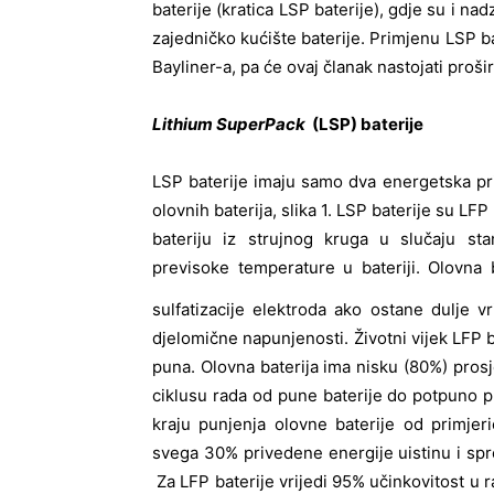
baterije (kratica LSP baterije), gdje su i na
zajedničko kućište baterije. Primjenu LSP b
Bayliner-a, pa će ovaj članak nastojati proširi
Lithium SuperPack
(LSP) baterije
LSP baterije imaju samo dva energetska prikl
olovnih baterija, slika 1. LSP baterije su LF
bateriju iz strujnog kruga u slučaju sta
previsoke temperature u bateriji. Olovna 
sulfatizacije elektroda ako ostane dulje 
djelomične napunjenosti. Životni vijek LFP b
puna. Olovna baterija ima nisku (80%) pros
ciklusu rada od pune baterije do potpuno p
kraju punjenja olovne baterije od primj
svega 30% privedene energije uistinu i spre
Za LFP baterije vrijedi 95% učinkovitost u 