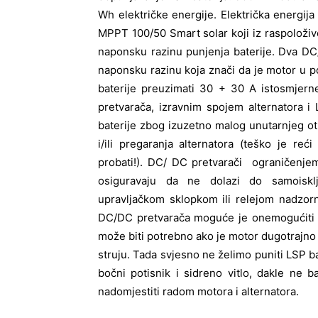
Wh električke energije. Električka energija
MPPT 100/50 Smart solar koji iz raspoloži
naponsku razinu punjenja baterije. Dva DC/
naponsku razinu koja znači da je motor u po
baterije preuzimati 30 + 30 A istosmjerne
pretvarača, izravnim spojem alternatora i
baterije zbog izuzetno malog unutarnjeg otp
i/ili pregaranja alternatora (teško je re
probati!). DC/ DC pretvarači ograničenjem 
osiguravaju da ne dolazi do samoiskl
upravljačkom sklopkom ili relejom nadzor
DC/DC pretvarača moguće je onemogućiti ra
može biti potrebno ako je motor dugotrajno 
struju. Tada svjesno ne želimo puniti LSP bat
bočni potisnik i sidreno vitlo, dakle ne ba
nadomjestiti radom motora i alternatora.