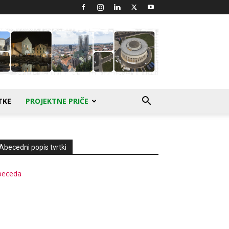
TKE
PROJEKTNE PRIČE
Abecedni popis tvrtki
beceda