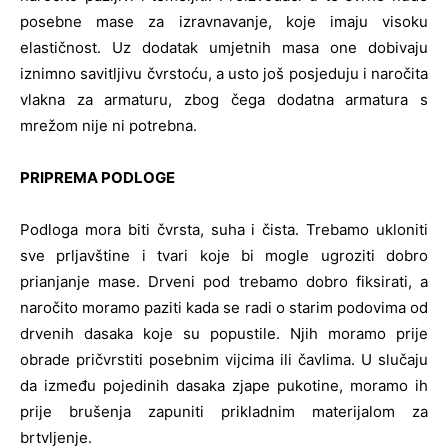
posebne mase za izravnavanje, koje imaju visoku
elastičnost. Uz dodatak umjetnih masa one dobivaju
iznimno savitljivu čvrstoću, a usto još posjeduju i naročita
vlakna za armaturu, zbog čega dodatna armatura s
mrežom nije ni potrebna.
PRIPREMA PODLOGE
Podloga mora biti čvrsta, suha i čista. Trebamo ukloniti
sve prljavštine i tvari koje bi mogle ugroziti dobro
prianjanje mase. Drveni pod trebamo dobro fiksirati, a
naročito moramo paziti kada se radi o starim podovima od
drvenih dasaka koje su popustile. Njih moramo prije
obrade pričvrstiti posebnim vijcima ili čavlima. U slučaju
da između pojedinih dasaka zjape pukotine, moramo ih
prije brušenja zapuniti prikladnim materijalom za
brtvljenje.