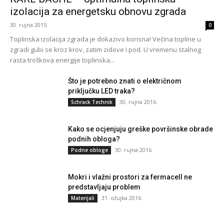
izolacija za energetsku obnovu zgrada
30. rujna 2015.
0
Toplinska izolacija zgrada je dokazivo korisna! Većina topline u
zgradi gubi se kroz krov, zatim zidove i pod. U vremenu stalnog
rasta troškova energije toplinska...
Što je potrebno znati o električnom
priključku LED traka?
30. rujna 2016.
Schrack Technik
Kako se ocjenjuju greške površinske obrade
podnih obloga?
30. rujna 2016.
Podne obloge
Mokri i vlažni prostori za fermacell ne
predstavljaju problem
31. ožujka 2016.
Materijali