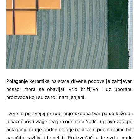
Polaganje keramike na stare drvene podove je zahtjevan
posao; mora se obavljati vrlo brižljivo i uz uporabu
proizvoda koji su za to i namijenjeni.
Drvo je po svojoj prirodi higroskopna tvar pa se kaže da
u nazočnosti vlage reagira odnosno ‘radi’ i upravo zato pri
polaganju druge podne obloge na drveni pod moramo biti
naročito pažljivi i temeljiti. Proizvođači u te svrhe nude