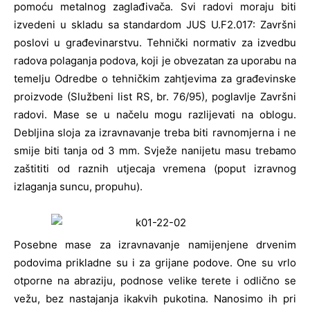
pomoću metalnog zaglađivača. Svi radovi moraju biti
izvedeni u skladu sa standardom JUS U.F2.017: Završni
poslovi u građevinarstvu. Tehnički normativ za izvedbu
radova polaganja podova, koji je obvezatan za uporabu na
temelju Odredbe o tehničkim zahtjevima za građevinske
proizvode (Službeni list RS, br. 76/95), poglavlje Završni
radovi. Mase se u načelu mogu razlijevati na oblogu.
Debljina sloja za izravnavanje treba biti ravnomjerna i ne
smije biti tanja od 3 mm. Svježe nanijetu masu trebamo
zaštititi od raznih utjecaja vremena (poput izravnog
izlaganja suncu, propuhu).
Posebne mase za izravnavanje namijenjene drvenim
podovima prikladne su i za grijane podove. One su vrlo
otporne na abraziju, podnose velike terete i odlično se
vežu, bez nastajanja ikakvih pukotina. Nanosimo ih pri