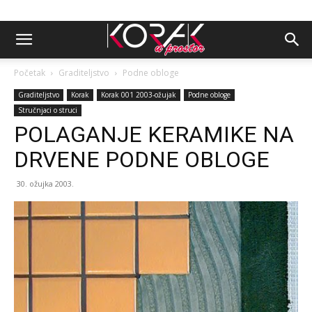
Početak
Graditeljstvo
Podne obloge
Graditeljstvo
Korak
Korak 001 2003-ožujak
Podne obloge
Stručnjaci o struci
POLAGANJE KERAMIKE NA
DRVENE PODNE OBLOGE
30. ožujka 2003.