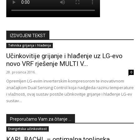
IZDVOJENI TEKST
Tehnika grijanja i hlađenja
Učinkovitije grijanje i hlađenje uz LG-evo
novo VRF rješenje MULTI V...
28. prosinca 2016.
0
Opremljen LG-evim inverterskim kompresorom te inovativnom
značajkom Dual Sensing Control koja nadgleda razinu temperature
i vlažnosti, ovaj sustav postiže učinkovitije grijanje i hlađenje LG-ev
sustav...
Preporučamo Vam za čitanje ...
Energetska učinkovitost
KARL BACHL – optimalna toplinska