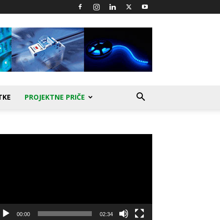
TKE
PROJEKTNE PRIČE
produktor
deozapisa
00:00
02:34