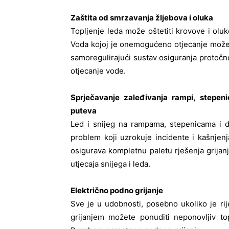
Zaštita od smrzavanja žljebova i oluka
Topljenje leda može oštetiti krovove i olu
Voda kojoj je onemogućeno otjecanje može p
samoregulirajući sustav osiguranja protočn
otjecanje vode.
Sprječavanje zaleđivanja rampi, stepenic
puteva
Led i snijeg na rampama, stepenicama i d
problem koji uzrokuje incidente i kašnj
osigurava kompletnu paletu rješenja grijan
utjecaja snijega i leda.
Električno podno grijanje
Sve je u udobnosti, posebno ukoliko je r
grijanjem možete ponuditi neponovljiv to