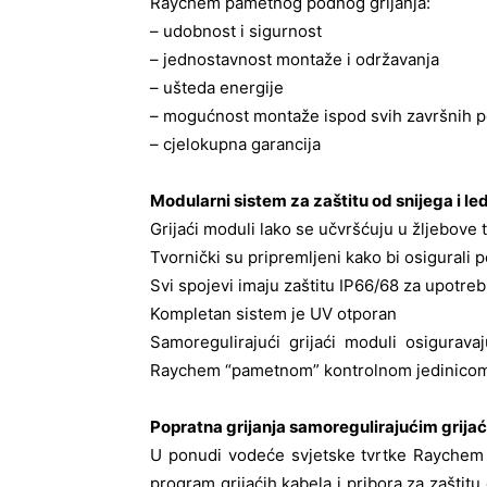
Raychem pametnog podnog grijanja:
– udobnost i sigurnost
– jednostavnost montaže i održavanja
– ušteda energije
– mogućnost montaže ispod svih završnih 
– cjelokupna garancija
Modularni sistem za zaštitu od snijega i le
Grijaći moduli lako se učvršćuju u žljebove 
Tvornički su pripremljeni kako bi osigural
Svi spojevi imaju zaštitu IP66/68 za upotreb
Kompletan sistem je UV otporan
Samoregulirajući grijaći moduli osigurava
Raychem “pametnom” kontrolnom jedinicom
Popratna grijanja samoregulirajućim grija
U ponudi vodeće svjetske tvrtke Raychem Pe
program grijaćih kabela i pribora za zaštit