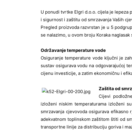
U ponudi tvrtke Elgri d.o.o. cijela je lepez
i sigurnost i zaštitu od smrzavanja Vaših cj
Pregled proizvoda razvrstan je u 5 podgru
se nalazimo, u ovom broju Koraka naglasak st
Održavanje temperature vode
Osiguranje temperature vode ključni je z
sustav osigurava vodu na odgovarajućoj tem
cijenu investicije, a zatim ekonomičnu i efi
Zaštita od smr
Cijevi podložn
izloženi niskim temperaturama izloženi s
smrzavanja cjevovoda osigurava efikasno rj
adekvatnom toplinskom zaštitom štiti od s
transportne linije za distribuciju goriva i ma