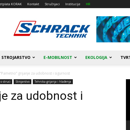
etplata KORAK
Kontakt
Stručnjaci
Institucije
HR
STROJARSTVO
E-MOBILNOST
EKOLOGIJA
TVR
”Pametno” grijanje za udobnost i sigurnost
Re
o struci
Strojarstvo
Tehnika grijanja i hlađenja
vi
je za udobnost i