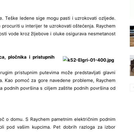
ke. Teške ledene sige mogu pasti i uzrokovati ozljede.
rocuriti u interijer te uzrokovati oštećenja. Raychem
osti vode kroz žljebove i oluke osigurava nesmetanost
a, pločnika i pristupnih
rugim pristupnim putevima može predstavljati glavni
enja. Kao pomoć za gore navedene probleme, Raychem
ja podnih površina s ciljem zaštite podnih površina od
iječ o domu. S Raychem pametnim električnim podnim
pli pod vašim kupcima. Pet dobrih razloga za izbor