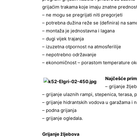
grijaćim trakama koje imaju znatne prednost
– ne mogu se pregrijati niti pregorjeti
– potrebna dužina reže se (definira) na sam
– montaža je jednostavna i lagana
– dugi vijek trajanja
– izuzetna otpornost na atmosferilije
– nepotrebno održavanje
– ekonomičnost – porastom temperature okol
Najčešće prim
– grijanje žlje
– grijanje ulaznih rampi, stepenica, terasa, 
– grijanje hidrantskih vodova u garažama i 
– podna grijanja
– grijanje ogledala.
Grijanje žljebova