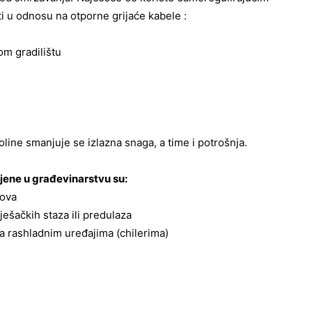
i u odnosu na otporne grijaće kabele :
om gradilištu
ine smanjuje se izlazna snaga, a time i potrošnja.
jene u građevinarstvu su:
bova
pješačkih staza ili predulaza
na rashladnim uređajima (chilerima)