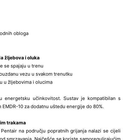
podnih obloga
da žljebova i oluka
te se spajaju u trenu
i pouzdanu vezu u svakom trenutku
u u žljebovima i olucima
ju energetsku učinkovitost. Sustav je kompatibilan s
 EMDR-10 za dodatnu uštedu energije do 80%.
ćim trakama
ntair na području popratnih grijanja nalazi se cijeli
u od smrzavanja. Najčešće se koriste samoregulirajućim