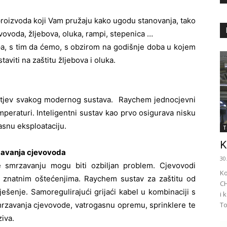
a proizvoda koji Vam pružaju kako ugodu stanovanja, tako
evovoda, žljebova, oluka, rampi, stepenica …
pa, s tim da ćemo, s obzirom na godišnje doba u kojem
aviti na zaštitu žljebova i oluka.
ahtjev svakog modernog sustava. Raychem jednocjevni
peraturi. Inteligentni sustav kao prvo osigurava nisku
kasnu eksploataciju.
T
K
zavanja cjevovoda
30
e smrzavanju mogu biti ozbiljan problem. Cjevovodi
Ko
u znatnim oštećenjima. Raychem sustav za zaštitu od
CH
ešenje. Samoregulirajući grijaći kabel u kombinaciji s
i 
mrzavanja cjevovode, vatrogasnu opremu, sprinklere te
To
ziva.