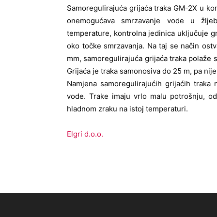
Samoregulirajuća grijaća traka GM-2X u ko
onemogućava smrzavanje vode u žljebo
temperature, kontrolna jedinica uključuje g
oko točke smrzavanja. Na taj se način ostv
mm, samoregulirajuća grijaća traka polaže s
Grijaća je traka samonosiva do 25 m, pa nije
Namjena samoregulirajućih grijaćih traka
vode. Trake imaju vrlo malu potrošnju, 
hladnom zraku na istoj temperaturi.
Elgri d.o.o.