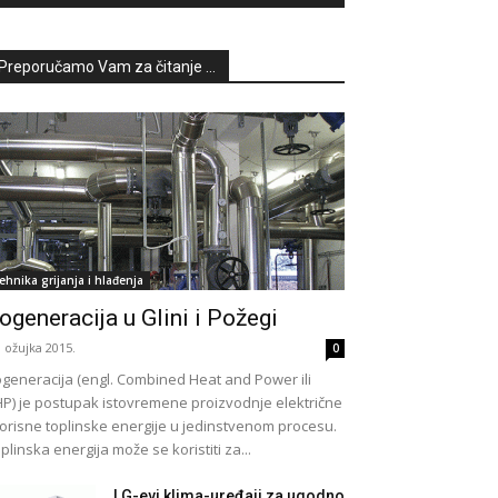
Preporučamo Vam za čitanje ...
ehnika grijanja i hlađenja
ogeneracija u Glini i Požegi
. ožujka 2015.
0
generacija (engl. Combined Heat and Power ili
P) je postupak istovremene proizvodnje električne
korisne toplinske energije u jedinstvenom procesu.
plinska energija može se koristiti za...
LG-evi klima-uređaji za ugodno