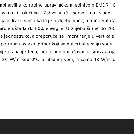
mbinaciji s kontrolno upravljačkom jedinicom EMDR-10
vima i olucima. Zahvaljujući senzorima vlage i
rijaće trake samo kada je u žlijebu voda, a temperatura
aruje ušteda do 80% energije. U žlijebu širine do 200
e jednostruko, a preporuča se i montiranje u vertikale.
 potreban ovjesni pribor koji smeta pri otjecanju vode.
 nije otapanje leda, nego onemogućavanje smrzavanja
od 36 W/m kod 0°C u hladnoj vodi, a samo 18 W/m u