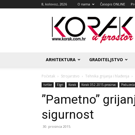
8, kolovoz, 2026
O nama
Časopis ONLINE
Pr
Korak
u
prostor
ARHITEKTURA
GRADITELJSTVO
Početak
Strojarstvo
Tehnika grijanja i hlađenja
tvrtke
Elgri
Korak
Korak 052 2015-prosinac
Poduzeća 
”Pametno” grijan
sigurnost
30. prosinca 2015.