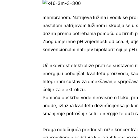
membranom. Natrijeva lužina i vodik se proi
nastalom natrijevom lužinom i skuplja se u 
dozira prema potrebama pomoću dozirnih p
Zbog umjerene pH vrijednosti od cca. 9, ut
konvencionalni natrijev hipoklorit čiji je pH
Učinkovitost elektrolize prati se sustavom m
energiju i poboljšati kvalitetu proizvoda, kao
Integrirani sustav za omekšavanje sprječava
ćelije za elektrolizu.
Pomoću opskrbe vode neovisne o tlaku, praće
anode, izlazna kvaliteta dezinficijensa je ko
smanjenje potrošnje soli i energije te duži
Druga odlučujuća prednost: niže koncentrac
pripremljenog sadržaja klora zahtijevane 