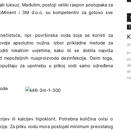
ti luksuz. Međutim, postoji veliki raspon postupaka za
ProMinent i 3M d.o.o. su kompetentni za gotovo sve
T
nečistoće, npr. površinska voda koja se koristi za
K
ovdje apsolutno nužna. Izbor prikladne metode za
30
diti lokalnim uvjetima, kako bi se dobila najviša
Pr
od nepoželjnih nusproizvoda dezinfekcije. Osim toga,
in
di
 dopuštaju za upotrebu u pitkoj vodi samo određena
dr
raz
vode
jev ili kalcijev hipoklorit. Potrebna količina ovisi o
kcije. Za pitku vodu mora postojati minimum preostalog