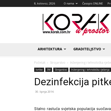
8, kolovoz, 2026
O nama
Časopis ONLINE
Pr
Korak
u
prostor
ARHITEKTURA
GRADITELJSTVO
Početak
Strojarstvo
Inženjering i tehnološka rješ
tvrtke
3M
Strojarstvo
Inženjering i tehnološka rješenja
Dezinfekcija pit
30. lipnja 2014.
Stalno rastuća svjetska populacija suočava 