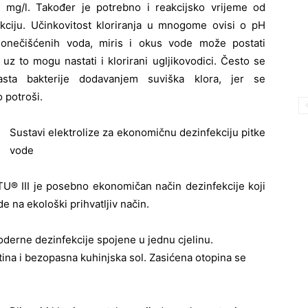
% mg/l. Također je potrebno i reakcijsko vrijeme od
kciju. Učinkovitost kloriranja u mnogome ovisi o pH
 onečišćenih voda, miris i okus vode može postati
z to mogu nastati i klorirani ugljikovodici. Često se
rasta bakterije dodavanjem suviška klora, jer se
 potroši.
Sustavi elektrolize za ekonomičnu dezinfekciju pitke
vode
U® III je posebno ekonomičan način dezinfekcije koji
e na ekološki prihvatljiv način.
derne dezinfekcije spojene u jednu cjelinu.
ftina i bezopasna kuhinjska sol. Zasićena otopina se