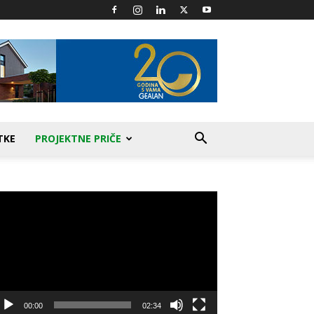
TKE
PROJEKTNE PRIČE
produktor
deozapisa
00:00
02:34