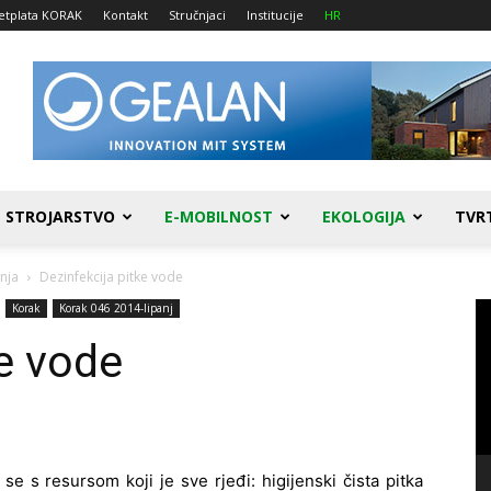
etplata KORAK
Kontakt
Stručnjaci
Institucije
HR
STROJARSTVO
E-MOBILNOST
EKOLOGIJA
TVR
enja
Dezinfekcija pitke vode
Re
Korak
Korak 046 2014-lipanj
vi
ke vode
se s resursom koji je sve rjeđi: higijenski čista pitka