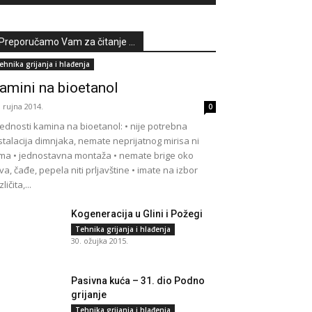
Preporučamo Vam za čitanje ...
ehnika grijanja i hlađenja
amini na bioetanol
. rujna 2014.
0
ednosti kamina na bioetanol: • nije potrebna
stalacija dimnjaka, nemate neprijatnog mirisa ni
ma • jednostavna montaža • nemate brige oko
va, čađe, pepela niti prljavštine • imate na izbor
ličita,...
Kogeneracija u Glini i Požegi
Tehnika grijanja i hlađenja
30. ožujka 2015.
Pasivna kuća – 31. dio Podno
grijanje
Tehnika grijanja i hlađenja