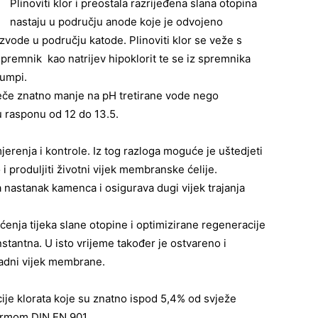
Plinoviti klor i preostala razrijeđena slana otopina
nastaju u području anode koje je odvojeno
zvode u području katode. Plinoviti klor se veže s
spremnik kao natrijev hipoklorit te se iz spremnika
umpi.
ječe znatno manje na pH tretirane vode nego
 u rasponu od 12 do 13.5.
jerenja i kontrole. Iz tog razloga moguće je uštedjeti
 i produljiti životni vijek membranske ćelije.
 nastanak kamenca i osigurava dugi vijek trajanja
nja tijeka slane otopine i optimizirane regeneracije
nstantna. U isto vrijeme također je ostvareno i
 radni vijek membrane.
ije klorata koje su znatno ispod 5,4% od svježe
normom DIN EN 901.