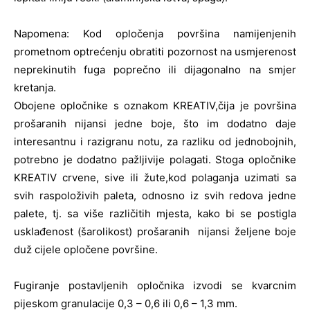
Napomena: Kod opločenja površina namijenjenih
prometnom optrećenju obratiti pozornost na usmjerenost
neprekinutih fuga poprečno ili dijagonalno na smjer
kretanja.
Obojene opločnike s oznakom KREATIV,čija je površina
prošaranih nijansi jedne boje, što im dodatno daje
interesantnu i razigranu notu, za razliku od jednobojnih,
potrebno je dodatno pažljivije polagati. Stoga opločnike
KREATIV crvene, sive ili žute,kod polaganja uzimati sa
svih raspoloživih paleta, odnosno iz svih redova jedne
palete, tj. sa više različitih mjesta, kako bi se postigla
usklađenost (šarolikost) prošaranih nijansi željene boje
duž cijele opločene površine.
Fugiranje postavljenih opločnika izvodi se kvarcnim
pijeskom granulacije 0,3 – 0,6 ili 0,6 – 1,3 mm.