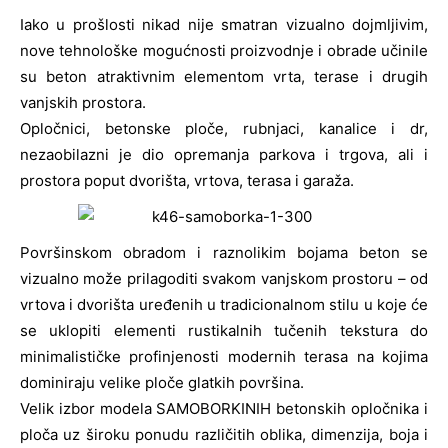
Iako u prošlosti nikad nije smatran vizualno dojmljivim,
nove tehnološke mogućnosti proizvodnje i obrade učinile
su beton atraktivnim elementom vrta, terase i drugih
vanjskih prostora.
Opločnici, betonske ploče, rubnjaci, kanalice i dr,
nezaobilazni je dio opremanja parkova i trgova, ali i
prostora poput dvorišta, vrtova, terasa i garaža.
Površinskom obradom i raznolikim bojama beton se
vizualno može prilagoditi svakom vanjskom prostoru – od
vrtova i dvorišta uređenih u tradicionalnom stilu u koje će
se uklopiti elementi rustikalnih tučenih tekstura do
minimalističke profinjenosti modernih terasa na kojima
dominiraju velike ploče glatkih površina.
Velik izbor modela SAMOBORKINIH betonskih opločnika i
ploča uz široku ponudu različitih oblika, dimenzija, boja i