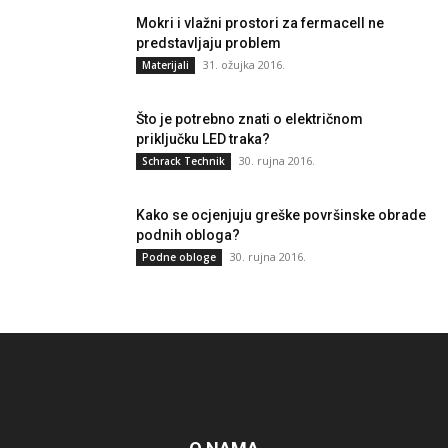
Mokri i vlažni prostori za fermacell ne
predstavljaju problem
31. ožujka 2016.
Materijali
Što je potrebno znati o električnom
priključku LED traka?
30. rujna 2016.
Schrack Technik
Kako se ocjenjuju greške površinske obrade
podnih obloga?
30. rujna 2016.
Podne obloge