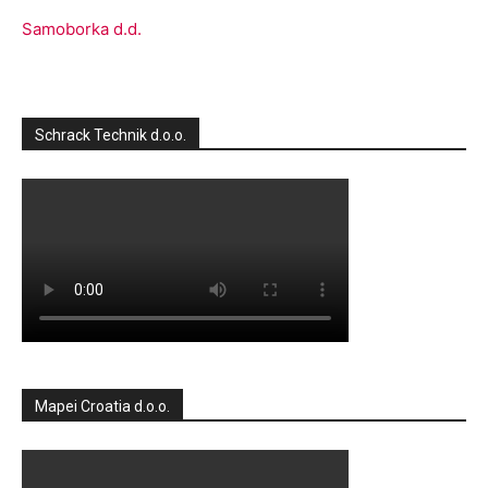
Samoborka d.d.
Schrack Technik d.o.o.
Mapei Croatia d.o.o.