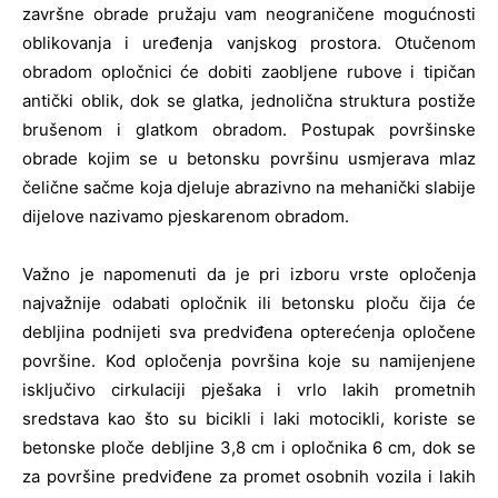
završne obrade pružaju vam neograničene mogućnosti
oblikovanja i uređenja vanjskog prostora. Otučenom
obradom opločnici će dobiti zaobljene rubove i tipičan
antički oblik, dok se glatka, jednolična struktura postiže
brušenom i glatkom obradom. Postupak površinske
obrade kojim se u betonsku površinu usmjerava mlaz
čelične sačme koja djeluje abrazivno na mehanički slabije
dijelove nazivamo pjeskarenom obradom.
Važno je napomenuti da je pri izboru vrste opločenja
najvažnije odabati opločnik ili betonsku ploču čija će
debljina podnijeti sva predviđena opterećenja opločene
površine. Kod opločenja površina koje su namijenjene
isključivo cirkulaciji pješaka i vrlo lakih prometnih
sredstava kao što su bicikli i laki motocikli, koriste se
betonske ploče debljine 3,8 cm i opločnika 6 cm, dok se
za površine predviđene za promet osobnih vozila i lakih