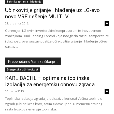
Tehnika grijanja i hlađenja
Učinkovitije grijanje i hlađenje uz LG-evo
novo VRF rješenje MULTI V...
28. prosinca 2016.
0
Opremljen LG-evim inverterskim kompresorom te inovativnom
značajkom Dual Sensing Control koja nadgleda razinu temperature
i vlažnosti, ovaj sustav postiže učinkovitije grijanje i hlađenje LG-ev
sustav...
Preporučamo Vam za čitanje ...
Energetska učinkovitost
KARL BACHL – optimalna toplinska
izolacija za energetsku obnovu zgrada
30. rujna 2015.
0
Toplinska izolacija zgrada je dokazivo korisna! Većina topline u
zgradi gubi se kroz krov, zatim zidove i pod. U vremenu stalnog
rasta troškova energije toplinska...