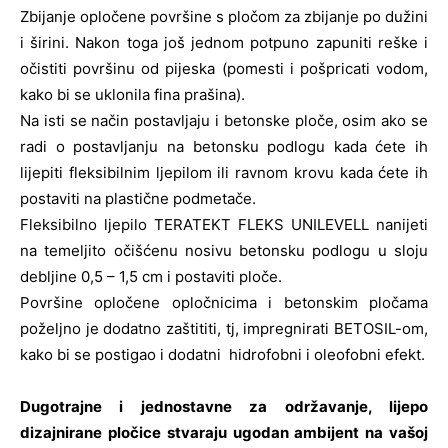
Zbijanje opločene površine s pločom za zbijanje po dužini
i širini. Nakon toga još jednom potpuno zapuniti reške i
očistiti površinu od pijeska (pomesti i pošpricati vodom,
kako bi se uklonila fina prašina).
Na isti se način postavljaju i betonske ploče, osim ako se
radi o postavljanju na betonsku podlogu kada ćete ih
lijepiti fleksibilnim ljepilom ili ravnom krovu kada ćete ih
postaviti na plastične podmetače.
Fleksibilno ljepilo TERATEKT FLEKS UNILEVELL nanijeti
na temeljito očišćenu nosivu betonsku podlogu u sloju
debljine 0,5 – 1,5 cm i postaviti ploče.
Površine opločene opločnicima i betonskim pločama
poželjno je dodatno zaštititi, tj, impregnirati BETOSIL-om,
kako bi se postigao i dodatni hidrofobni i oleofobni efekt.
Dugotrajne i jednostavne za održavanje, lijepo
dizajnirane pločice stvaraju ugodan ambijent na vašoj