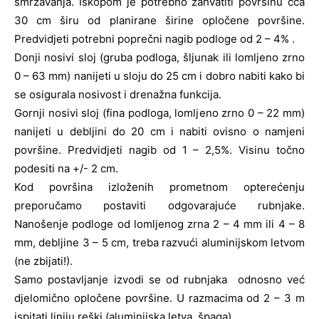
smrzavanja. Iskopom je potrebno zahvatiti površinu cca
30 cm širu od planirane širine opločene površine.
Predvidjeti potrebni poprečni nagib podloge od 2 – 4% .
Donji nosivi sloj (gruba podloga, šljunak ili lomljeno zrno
0 – 63 mm) nanijeti u sloju do 25 cm i dobro nabiti kako bi
se osigurala nosivost i drenažna funkcija.
Gornji nosivi sloj (fina podloga, lomljeno zrno 0 – 22 mm)
nanijeti u debljini do 20 cm i nabiti ovisno o namjeni
površine. Predvidjeti nagib od 1 – 2,5%. Visinu točno
podesiti na +/- 2 cm.
Kod površina izloženih prometnom opterećenju
preporučamo postaviti odgovarajuće rubnjake.
Nanošenje podloge od lomljenog zrna 2 – 4 mm ili 4 – 8
mm, debljine 3 – 5 cm, treba razvući aluminijskom letvom
(ne zbijati!).
Samo postavljanje izvodi se od rubnjaka odnosno već
djelomično opločene površine. U razmacima od 2 – 3 m
ispitati liniju reški (aluminijska letva, špaga).