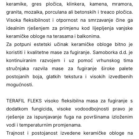
keramike, gres pločica, klinkera, kamena, mramora,
granita, mozaika, porculana ali betonskih i treaco pločica.
Visoka fleksibilnost i otpornost na smrzavanje čine ga
idealnim rješenjem za primjenu kod lijepljenja vanjske
keramičke obloge na terasama i balkonima.
Za potpuni estetski učinak keramičke obloge bitno je
koristiti i kvalitetne mase za fugiranje. Samoborka d.d. je
kontinuiranim razvojem i uz pomoć vrhunskog tima
stručnjaka razvila mase za fugiranje široke palete
postojanih boja, glatkih tekstura i visokih izvedbenih
mogućnosti.
TERAFIL FLEKS visoko fleksibilna masa za fugiranje s
dodatkom fungicida, visoke vodoodbojnosti pravo je
rješenje za ispunjavanje fuga na površinama izloženim
vodi i temperaturnim promjenama.
Trajnost i postojanost izvedene keramičke obloge na