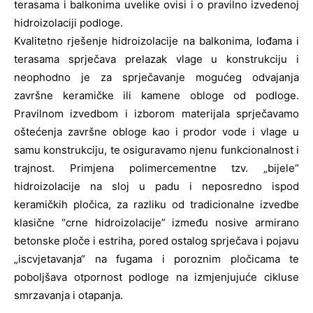
terasama i balkonima uvelike ovisi i o pravilno izvedenoj
hidroizolaciji podloge.
Kvalitetno rješenje hidroizolacije na balkonima, lođama i
terasama sprječava prelazak vlage u konstrukciju i
neophodno je za sprječavanje mogućeg odvajanja
završne keramičke ili kamene obloge od podloge.
Pravilnom izvedbom i izborom materijala sprječavamo
oštećenja završne obloge kao i prodor vode i vlage u
samu konstrukciju, te osiguravamo njenu funkcionalnost i
trajnost. Primjena polimercementne tzv. „bijele“
hidroizolacije na sloj u padu i neposredno ispod
keramičkih pločica, za razliku od tradicionalne izvedbe
klasične “crne hidroizolacije” između nosive armirano
betonske ploče i estriha, pored ostalog sprječava i pojavu
„iscvjetavanja“ na fugama i poroznim pločicama te
poboljšava otpornost podloge na izmjenjujuće cikluse
smrzavanja i otapanja.