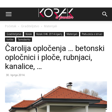
Početak
Graditeljstvo
Materijali
Graditeljstvo
Korak
Korak 046 2014-lipanj
Materijali
Poduzeća o struci
tvrtke
Samoborka
Čarolija opločenja … betonski
opločnici i ploče, rubnjaci,
kanalice, …
30. lipnja 2014.