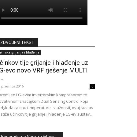
IZDVOJENI TEKST
ehnika grijanja i hlađenja
činkovitije grijanje i hlađenje uz
G-evo novo VRF rješenje MULTI
..
. prosinca 2016.
0
remljen LG-evim inverterskim kompresorom te
ovativnom značajkom Dual Sensing Control koja
dgleda razinu temperature i vlažnosti, ovaj sustav
stiže učinkovitije grijanje i hlađenje LG-ev sustav...
Preporučamo Vam za čitanje ...