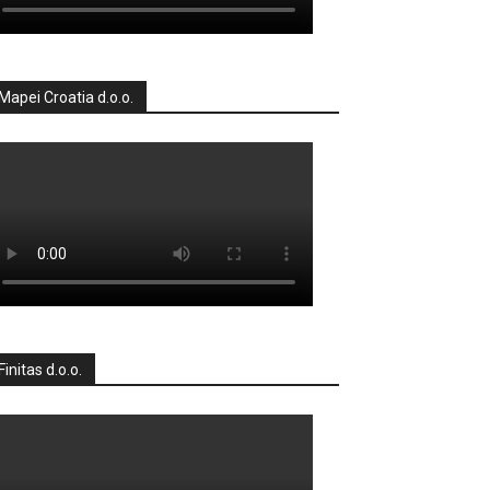
Mapei Croatia d.o.o.
Finitas d.o.o.