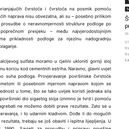
prianjajućih čvrstoća i čvrstoća na posmik pomoću
S
ćih naprava nisu obvezatna, ali su – posebno prilikom
Š
 prosudbe o neravnomjernosti strukture podloge po
p
poprečnom presjeku – među najvjerodostojnijim
30
jima prikladnosti podloge za njezinu nadogradnju
U 
laganje.
tr
tr
ka
alcijevog sulfata moramo u cjelini ukloniti gornji sloj
tnu koricu kod cementnih estriha. Naravno, glavni uvjet
jno suha podloga. Provjeravanje površinske čvrstoće
predmetom ili posebnom mjernom napravom kojom se
ednost u tome, što se tako uvijek koristi jednaka sila
 površinski dio sigastog sloja iznimno je tvrd i pomoću
grebati ne možemo dobiti prave rezultate. Zato se u
jeravanja, i to udarnim kladivom. Dođe li do mogućih
ultata, trebaju se još obaviti i ispitna lijepljenja. U
j 1990., Savjeti za prosudbu i pripravu površine