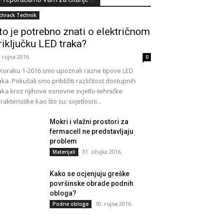
chrack Technik
to je potrebno znati o električnom
riključku LED traka?
. rujna 2016.
0
Koraku 1-2016 smo upoznali razne tipove LED
aka. Pokušali smo približiti različitost dostupnih
aka kroz njihove osnovne svjetlo-tehničke
rakteristike kao što su: svjetlosni...
Mokri i vlažni prostori za
fermacell ne predstavljaju
problem
31. ožujka 2016.
Materijali
Kako se ocjenjuju greške
površinske obrade podnih
obloga?
30. rujna 2016.
Podne obloge