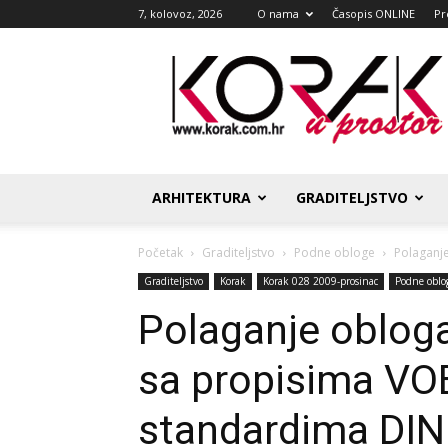
7, kolovoz, 2026
O nama
Časopis ONLINE
Pr
Korak
u
prostor
ARHITEKTURA
GRADITELJSTVO
Početak
Graditeljstvo
Podne obloge
Polaganje
Graditeljstvo
Korak
Korak 028 2009-prosinac
Podne oblo
Polaganje obloga
sa propisima VOB
standardima DI