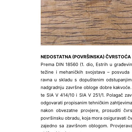
NEDOSTATNA (POVRŠINSKA) ČVRSTOĆA
Prema DIN 18560 (1. dio, Estrih u građevi
težine i mehaničkih svojstava – posvuda 
ravna u skladu s dopuštenim odstupanjim
nadgradnju završne obloge dobre kakvoće. 
te SIA V 414/10 i SIA V 251/1. Polagač za
odgovarati propisanim tehničkim zahtjevima
nakon obvezatne provjere, prosuditi čvr
površinsku obradu, koja mora osiguravati čv
zajedno sa završnom oblogom. Provjerava