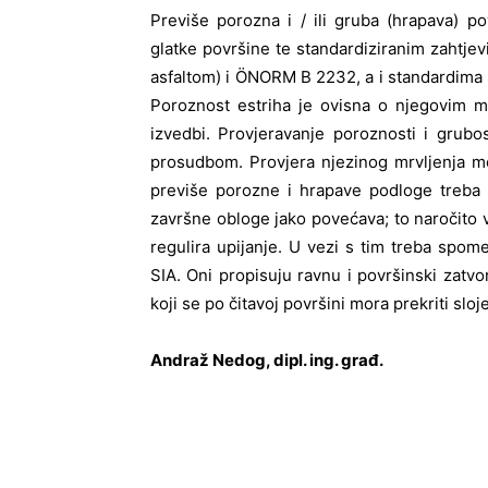
Previše porozna i / ili gruba (hrapava) 
glatke površine te standardiziranim zahtje
asfaltom) i ÖNORM B 2232, a i standardima SI
Poroznost estriha je ovisna o njegovim m
izvedbi. Provjeravanje poroznosti i grubo
prosudbom. Provjera njezinog mrvljenja m
previše porozne i hrapave podloge treba 
završne obloge jako povećava; to naročito 
regulira upijanje. U vezi s tim treba spo
SIA. Oni propisuju ravnu i površinski zatvo
koji se po čitavoj površini mora prekriti sloj
Andraž Nedog, dipl. ing. građ.