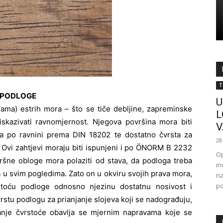
T
 PODLOGE
U
nama) estrih mora – što se tiče debljine, zapreminske
L
iskazivati ravnomjernost. Njegova površina mora biti
V.
a po ravnini prema DIN 18202 te dostatno čvrsta za
28
Ovi zahtjevi moraju biti ispunjeni i po ÖNORM B 2232
Op
vršne obloge mora polaziti od stava, da podloga treba
in
 u svim pogledima. Zato on u okviru svojih prava mora,
na
po
stoću podloge odnosno njezinu dostatnu nosivost i
rstu podlogu za prianjanje slojeva koji se nadograđuju,
nje čvrstoće obavlja se mjernim napravama koje se