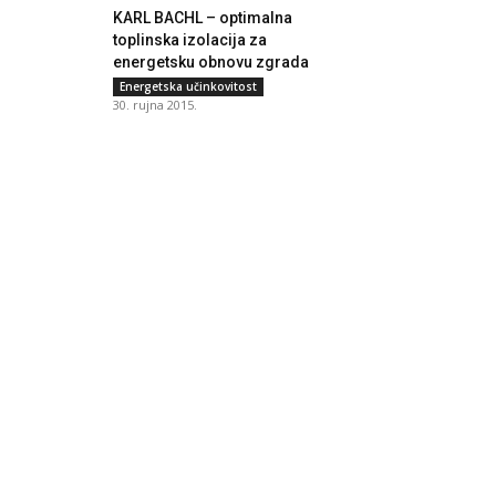
KARL BACHL – optimalna
toplinska izolacija za
energetsku obnovu zgrada
Energetska učinkovitost
30. rujna 2015.