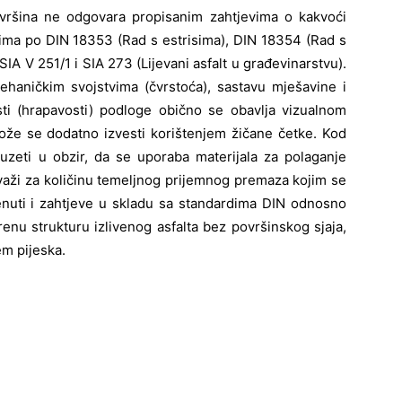
površina ne odgovara propisanim zahtjevima o kakvoći
vima po DIN 18353 (Rad s estrisima), DIN 18354 (Rad s
A V 251/1 i SIA 273 (Lijevani asfalt u građevinarstvu).
ehaničkim svojstvima (čvrstoća), sastavu mješavine i
sti (hrapavosti) podloge obično se obavlja vizualnom
ože se dodatno izvesti korištenjem žičane četke. Kod
uzeti u obzir, da se uporaba materijala za polaganje
važi za količinu temeljnog prijemnog premaza kojim se
menuti i zahtjeve u skladu sa standardima DIN odnosno
renu strukturu izlivenog asfalta bez površinskog sjaja,
em pijeska.