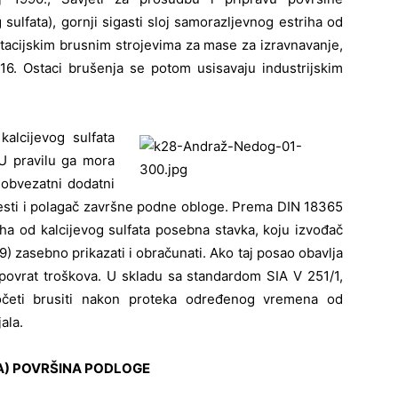
sulfata), gornji sigasti sloj samorazljevnog estriha od
otacijskim brusnim strojevima za mase za izravnavanje,
 16. Ostaci brušenja se potom usisavaju industrijskim
alcijevog sulfata
 U pravilu ga mora
 obvezatni dodatni
esti i polagač završne podne obloge. Prema DIN 18365
ha od kalcijevog sulfata posebna stavka, koju izvođač
) zasebno prikazati i obračunati. Ako taj posao obavlja
povrat troškova. U skladu sa standardom SIA V 251/1,
početi brusiti nakon proteka određenog vremena od
ala.
VA) POVRŠINA PODLOGE