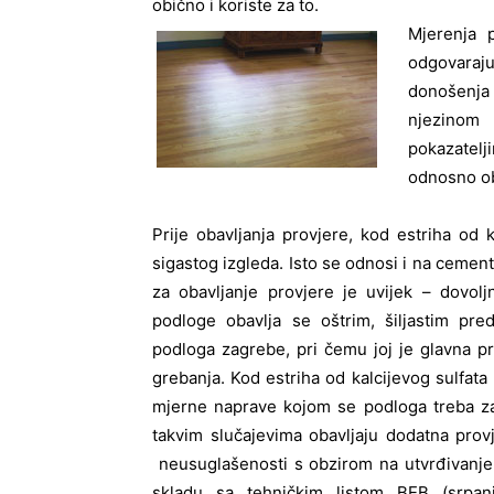
obično i koriste za to.
Mjerenja 
odgovaraju
donošenja
njezinom 
pokazatel
odnosno ob
Prije obavljanja provjere, kod estriha od k
sigastog izgleda. Isto se odnosi i na cemen
za obavljanje provjere je uvijek – dovol
podloge obavlja se oštrim, šiljastim 
podloga zagrebe, pri čemu joj je glavna pr
grebanja. Kod estriha od kalcijevog sulfata
mjerne naprave kojom se podloga treba za
takvim slučajevima obavljaju dodatna prov
neusuglašenosti s obzirom na utvrđivanje rez
skladu sa tehničkim listom BEB (srpan