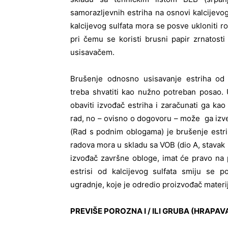
samorazljevnih estriha na osnovi kalcijevog 
kalcijevog sulfata mora se posve ukloniti r
pri čemu se koristi brusni papir zrnatosti
usisavačem.
B
rušenje odnosno usisavanje estriha od k
treba shvatiti kao nužno potreban posao.
obaviti izvođač estriha i zaračunati ga kao
rad, no – ovisno o dogovoru – može ga izv
(Rad s podnim oblogama) je brušenje estri
radova mora u skladu sa VOB (dio A, stavak 9
izvođač završne obloge, imat će pravo na 
estrisi od kalcijevog sulfata smiju se 
ugradnje, koje je odredio proizvođač materij
PREVIŠE POROZNA I / ILI GRUBA (HRAPA