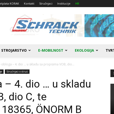
etplata KORAK
Kontakt
Stručnjaci
Institucije
HR
STROJARSTVO
E-MOBILNOST
EKOLOGIJA
TVR
 obloga – 4. dio … u skladu sa propisima VOB, dio...
ge
Stručnjaci o struci
 – 4. dio … u skladu
, dio C, te
N 18365, ÖNORM B