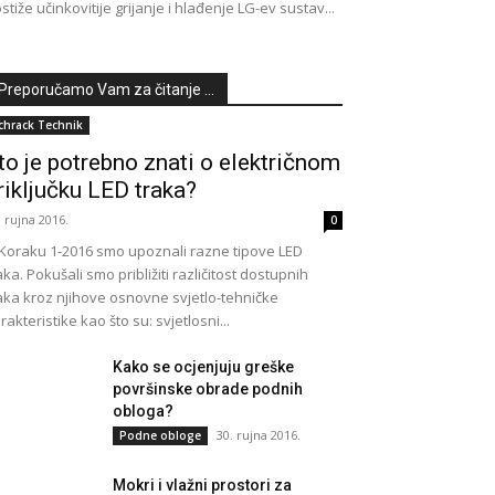
stiže učinkovitije grijanje i hlađenje LG-ev sustav...
Preporučamo Vam za čitanje ...
chrack Technik
to je potrebno znati o električnom
riključku LED traka?
. rujna 2016.
0
Koraku 1-2016 smo upoznali razne tipove LED
aka. Pokušali smo približiti različitost dostupnih
aka kroz njihove osnovne svjetlo-tehničke
rakteristike kao što su: svjetlosni...
Kako se ocjenjuju greške
površinske obrade podnih
obloga?
30. rujna 2016.
Podne obloge
Mokri i vlažni prostori za