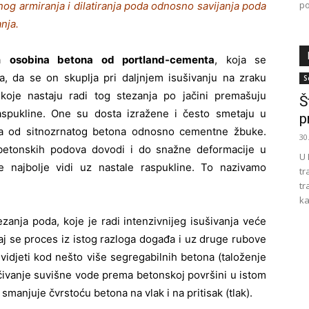
po
nog armiranja i dilatiranja poda odnosno savijanja poda
anja.
na
osobina betona od portland-cementa
, koja se
a, da se on skuplja pri daljnjem isušivanju na zraku
S
koje nastaju radi tog stezanja po jačini premašuju
Š
aspukline. One su dosta izražene i često smetaju u
p
ma od sitnozrnatog betona odnosno cementne žbuke.
30
 betonskih podova dovodi i do snažne deformacije u
U 
 najbolje vidi uz nastale raspukline. To nazivamo
tr
tr
ka
anja poda, koje je radi intenzivnijeg isušivanja veće
aj se proces iz istog razloga događa i uz druge rubove
 vidjeti kod nešto više segregabilnih betona (taloženje
zlučivanje suvišne vode prema betonskoj površini u istom
smanjuje čvrstoću betona na vlak i na pritisak (tlak).