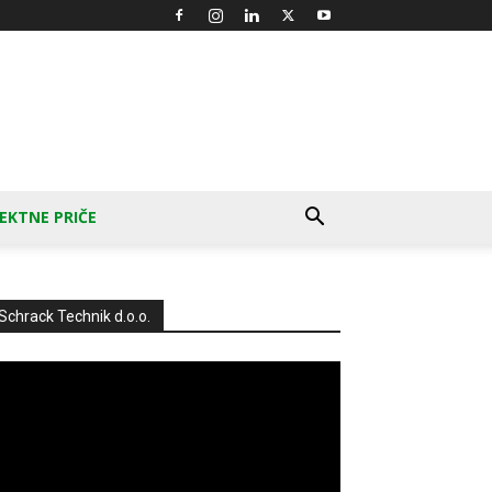
EKTNE PRIČE
Schrack Technik d.o.o.
produktor
deozapisa