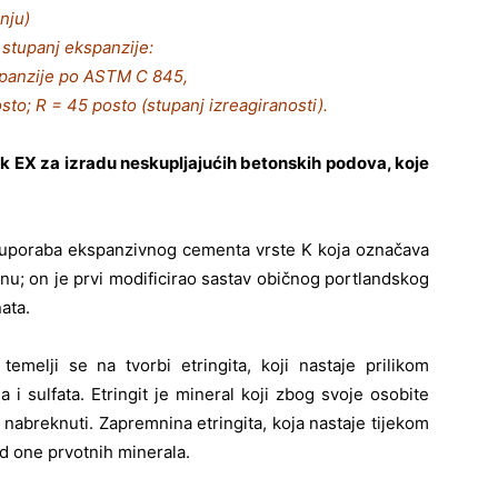
nju)
 stupanj ekspanzije:
spanzije po ASTM C 845,
sto; R = 45 posto (stupanj izreagiranosti).
k EX za izradu neskupljajućih betonskih podova, koje
a uporaba ekspanzivnog cementa vrste K koja označava
leinu; on je prvi modificirao sastav običnog portlandskog
ata.
temelji se na tvorbi etringita, koji nastaje prilikom
ja i sulfata. Etringit je mineral koji zbog svoje osobite
 nabreknuti. Zapremnina etringita, koja nastaje tijekom
od one prvotnih minerala.