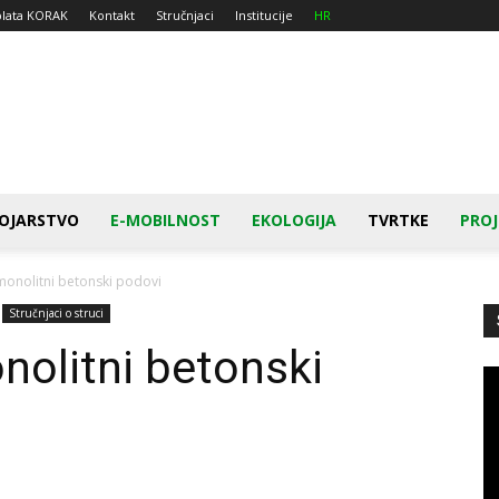
plata KORAK
Kontakt
Stručnjaci
Institucije
HR
OJARSTVO
E-MOBILNOST
EKOLOGIJA
TVRTKE
PROJ
monolitni betonski podovi
Stručnjaci o struci
nolitni betonski
Re
vi