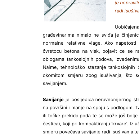
je nepravil
radi isušiv
Uobičaje
građevinarima nimalo ne sviđa je činjenic
normalne relativne vlage. Ako napetosti 
čvrstoću betona na vlak, pojavit će se r
oblogama tankoslojnih podova, izvedeni
Naime, tehnološko stezanje tankoslojnih
okomitom smjeru zbog isušivanja, što se
savijanjem.
Savijanje
je posljedica neravnomjernog stez
na površini i manje na spoju s podlogom. T
ili točke prekida poda te se može još bolje
čestica), koji pri kompaktiranju ‘krvare’. I
smjeru povećava savijanje radi isušivanja te 