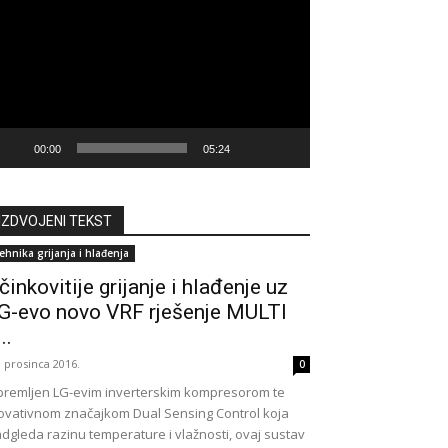
deozapisa
00:00
05:24
IZDVOJENI TEKST
ehnika grijanja i hlađenja
činkovitije grijanje i hlađenje uz
G-evo novo VRF rješenje MULTI
..
. prosinca 2016.
0
remljen LG-evim inverterskim kompresorom te
ovativnom značajkom Dual Sensing Control koja
dgleda razinu temperature i vlažnosti, ovaj sustav