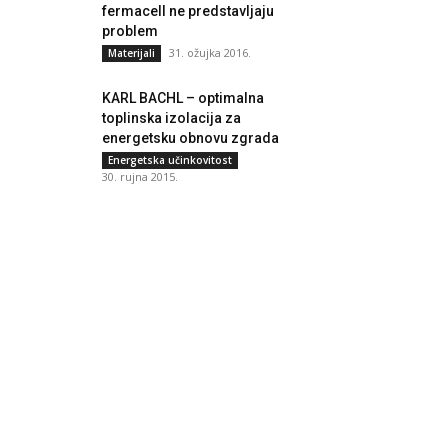
fermacell ne predstavljaju
problem
31. ožujka 2016.
Materijali
KARL BACHL – optimalna
toplinska izolacija za
energetsku obnovu zgrada
Energetska učinkovitost
30. rujna 2015.