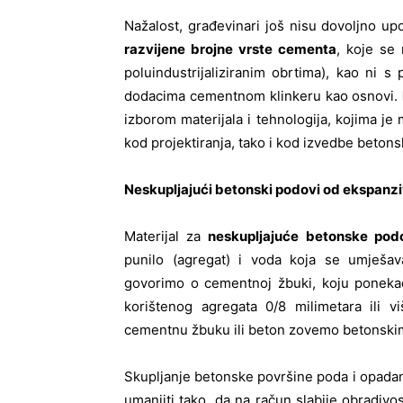
Nažalost, građevinari još nisu dovoljno up
razvijene brojne vrste cementa
, koje se
poluindustrijaliziranim obrtima), kao ni 
dodacima cementnom klinkeru kao osnovi.
izborom materijala i tehnologija, kojima je
kod projektiranja, tako i kod izvedbe beto
Neskupljajući betonski podovi od ekspanz
Materijal za
neskupljajuće betonske pod
punilo (agregat) i voda koja se umješava
govorimo o cementnoj žbuki, koju ponekad
korištenog agregata 0/8 milimetara ili 
cementnu žbuku ili beton zovemo betonskim 
Skupljanje betonske površine poda i opadan
umanjiti tako, da na račun slabije obradi