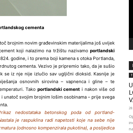
vi
portlandskog cementa
atoč brojnim novim građevinskim materijalima još uvijek
 cement koji nalazimo na tržištu nazivamo
portlandski
824. godine, i to prema boji kamena s otoka Portlanda,
vrdnutog cementa. Vezivo je pripremio tako, da je sušio
se iz nje nije izlučio sav ugljični dioksid. Kasnije je
T
ješanja osnovnih sirovina – vapnenca i gline – te
U
 temperaturi. Tako
portlandski cement
i nakon više od
L
, i unatoč svojim brojnim lošim osobinama – prije svega
V.
nta.
28
Prikaz nedostataka betonskog poda od portland-
Op
Nastala je raspuklina radi napetosti koje na sebe nije
in
rmatura (odnosno kompenzirala pukotina), a posljedica
na