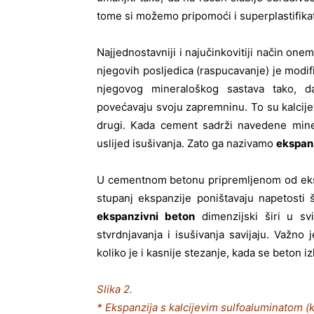
tome si možemo pripomoći i superplastifik
Najjednostavniji i najučinkovitiji način o
njegovih posljedica (raspucavanje) je modi
njegovog mineraloškog sastava tako, d
povećavaju svoju zapremninu. To su kalcijevi a
drugi. Kada cement sadrži navedene miner
uslijed isušivanja. Zato ga nazivamo
ekspan
U cementnom betonu pripremljenom od eksp
stupanj ekspanzije poništavaju napetosti š
ekspanzivni beton
dimenzijski širi u svi
stvrdnjavanja i isušivanja savijaju. Važno
koliko je i kasnije stezanje, kada se beton iz
Slika 2.
* Ekspanzija s kalcijevim sulfoaluminatom (k