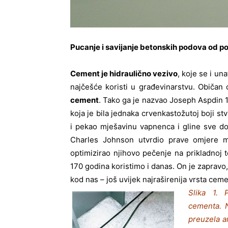
Pucanje i savijanje betonskih podova od 
Cement je hidraulično vezivo
, koje se i un
najčešće koristi u građevinarstvu. Običan
cement
. Tako ga je nazvao Joseph Aspdin 1
koja je bila jednaka crvenkastožutoj boji st
i pekao mješavinu vapnenca i gline sve dok 
Charles Johnson utvrdio prave omjere mi
optimizirao njihovo pečenje na prikladnoj
170 godina koristimo i danas. On je zapravo
kod nas – još uvijek najraširenija vrsta ceme
Slika 1. 
cementa.
preuzela a