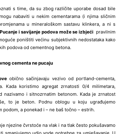
oznati s time, da su zbog različite uporabe dosad bile
 mogu nabaviti u nekim cementarama (i njima sličnim
s promjenama u mineraloškom sastavu klinkera, a ni s
Pucanje i savijanje podova može se izbjeći
pravilnim
 moguće poništiti većinu subjektivnih nedostataka kako
nskih podova od cementnog betona.
ivnog cementa ne pucaju
ove
obično sačinjavaju vezivo od portland-cementa,
. Kada koristimo agregat zrnatosti 0/4 milimetara,
 nazivamo i sitnozrnatim betonom. Kada je zrnatost
više, to je beton. Podnu oblogu u koju ugrađujemo
podom, a ponekad i – ne baš točno – estrih.
je njezine čvrstoće na vlak i na tlak često pokušavamo
vosti smanjujemo udio vode potrebne za umješavanje. U