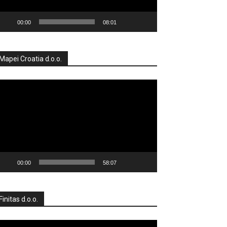
00:00
08:01
Mapei Croatia d.o.o.
produktor
deozapisa
00:00
58:07
Finitas d.o.o.
produktor