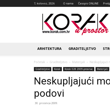
7, kolovoz, 2026
O nama
Časopis ONLINE
Pret
Korak
u
prostor
ARHITEKTURA
GRADITELJSTVO
STR
Početak
Graditeljstvo
Materijali
Neskupljajući 
Graditeljstvo
Korak
Korak 028 2009-prosinac
Materijali
Neskupljajući mo
podovi
30. prosinca 2009.