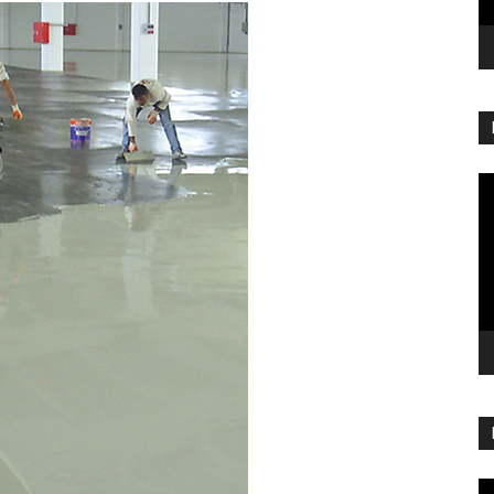
Re
vi
Re