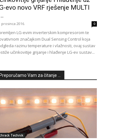
G-evo novo VRF rješenje MULTI
..
. prosinca 2016.
0
remljen LG-evim inverterskim kompresorom te
ovativnom značajkom Dual Sensing Control koja
dgleda razinu temperature i vlažnosti, ovaj sustav
stiže učinkovitije grijanje i hlađenje LG-ev sustav...
Preporučamo Vam za čitanje ...
chrack Technik