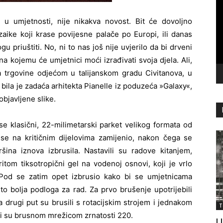
vi
u umjetnosti, nije nikakva novost. Bit će dovoljno
aike koji krase povijesne palače po Europi, ili danas
u priuštiti. No, ni to nas još nije uvjerilo da bi drveni
a kojemu će umjetnici moći izrađivati svoja djela. Ali,
a trgovine odjećom u talijanskom gradu Civitanova, u
bila je zadaća arhitekta Pianelle iz poduzeća »Galaxy«,
objavljene slike.
se klasični, 22-milimetarski parket velikog formata od
i se na kritičnim dijelovima zamijenio, nakon čega se
ršina iznova izbrusila. Nastavili su radove kitanjem,
ritom tiksotropični gel na vodenoj osnovi, koji je vrlo
 Pod se zatim opet izbrusio kako bi se umjetnicama
što bolja podloga za rad. Za prvo brušenje upotrijebili
, a drugi put su brusili s rotacijskim strojem i jednakom
T
ili su brusnom mrežicom zrnatosti 220.
U