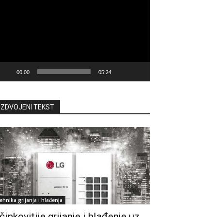
deozapisa
00:00
05:24
IZDVOJENI TEKST
ehnika grijanja i hlađenja
činkovitije grijanje i hlađenje uz