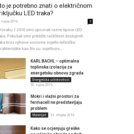
to je potrebno znati o električnom
riključku LED traka?
. rujna 2016.
0
Koraku 1-2016 smo upoznali razne tipove LED
aka. Pokušali smo približiti različitost dostupnih
aka kroz njihove osnovne svjetlo-tehničke
rakteristike kao što su: svjetlosni...
KARL BACHL – optimalna
toplinska izolacija za
energetsku obnovu zgrada
Energetska učinkovitost
30. rujna 2015.
Mokri i vlažni prostori za
fermacell ne predstavljaju
problem
31. ožujka 2016.
Materijali
Kako se ocjenjuju greške