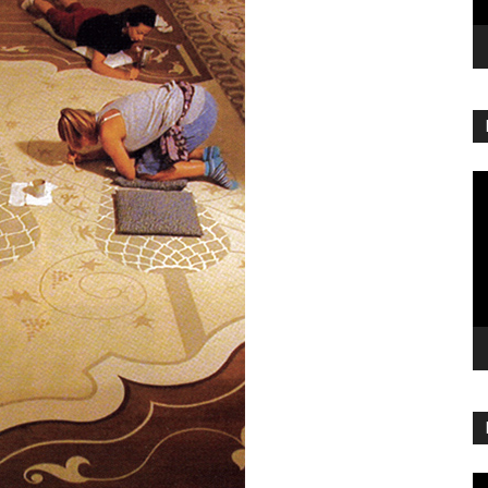
Re
vi
Re