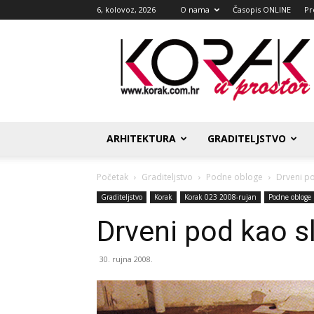
6, kolovoz, 2026
O nama
Časopis ONLINE
Pr
Korak
u
prostor
ARHITEKTURA
GRADITELJSTVO
Početak
Graditeljstvo
Podne obloge
Drveni po
Graditeljstvo
Korak
Korak 023 2008-rujan
Podne obloge
Drveni pod kao s
30. rujna 2008.