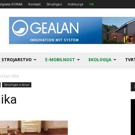
etplata KORAK
Kontakt
Stručnjaci
Institucije
HR
STROJARSTVO
E-MOBILNOST
EKOLOGIJA
TVR
d kao slika
Stručnjaci o struci
lika
Re
vi