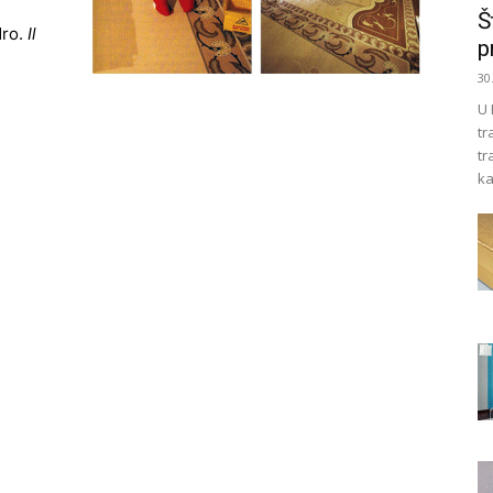
Š
dro.
Il
p
30
U 
tr
tr
ka