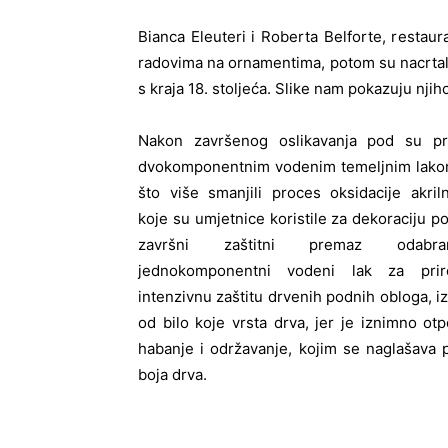
Bianca Eleuteri i Roberta Belforte, restau
radovima na ornamentima, potom su nacrtale
s kraja 18. stoljeća. Slike nam pokazuju njiho
Nakon završenog oslikavanja pod su pr
dvokomponentnim vodenim temeljnim lakom
što više smanjili proces oksidacije akril
koje su umjetnice koristile za dekoraciju p
završni zaštitni premaz odab
jednokomponentni vodeni lak za pri
intenzivnu zaštitu drvenih podnih obloga, i
od bilo koje vrsta drva, jer je iznimno ot
habanje i održavanje, kojim se naglašava 
boja drva.