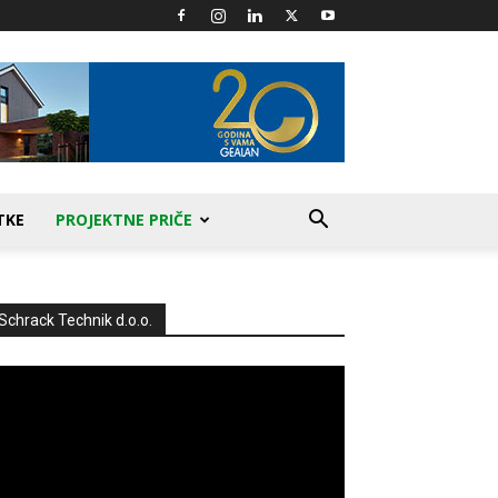
TKE
PROJEKTNE PRIČE
Schrack Technik d.o.o.
produktor
deozapisa