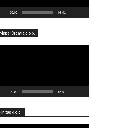
00:00
08:01
Mapei Croatia d.o.o.
produktor
deozapisa
00:00
58:07
Finitas d.o.o.
produktor