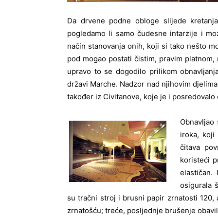
Da drvene podne obloge slijede kretanja 
pogledamo li samo čudesne intarzije i moz
način stanovanja onih, koji si tako nešto mog
pod mogao postati čistim, pravim platnom, n
upravo to se dogodilo prilikom obnavljanj
državi Marche. Nadzor nad njihovim djelima 
također iz Civitanove, koje je i posredovalo 
Obnavljao 
iroka, koj
čitava pov
koristeći p
elastičan.
osigurala 
su tračni stroj i brusni papir zrnatosti 120
zrnatošću; treće, posljednje brušenje obav