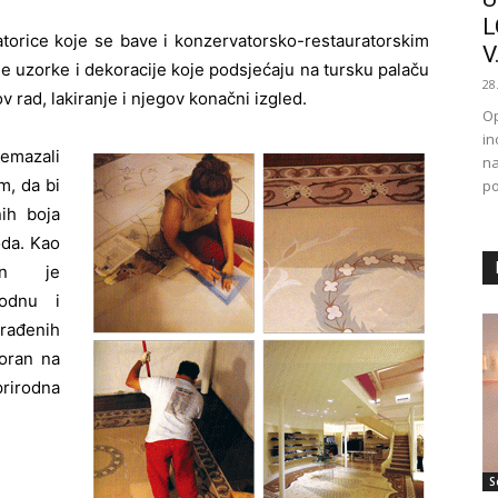
L
ratorice koje se bave i konzervatorsko-restauratorskim
V.
 uzorke i dekoracije koje podsjećaju na tursku palaču
28
v rad, lakiranje i njegov konačni izgled.
Op
in
emazali
na
, da bi
po
nih boja
oda. Kao
ran je
rodnu i
zrađenih
poran na
prirodna
S