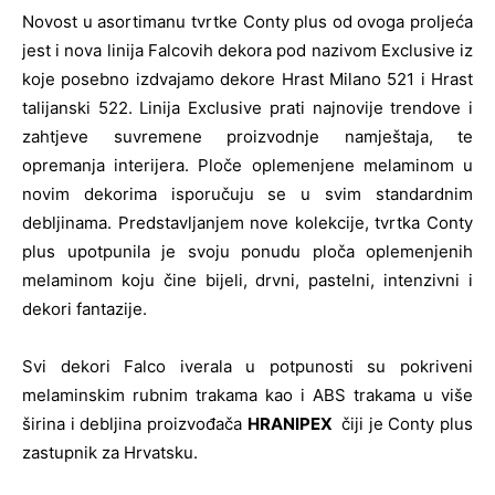
Novost u asortimanu tvrtke Conty plus od ovoga proljeća
jest i nova linija Falcovih dekora pod nazivom Exclusive iz
koje posebno izdvajamo dekore Hrast Milano 521 i Hrast
talijanski 522. Linija Exclusive prati najnovije trendove i
zahtjeve suvremene proizvodnje namještaja, te
opremanja interijera. Ploče oplemenjene melaminom u
novim dekorima isporučuju se u svim standardnim
debljinama. Predstavljanjem nove kolekcije, tvrtka Conty
plus upotpunila je svoju ponudu ploča oplemenjenih
melaminom koju čine bijeli, drvni, pastelni, intenzivni i
dekori fantazije.
Svi dekori Falco iverala u potpunosti su pokriveni
melaminskim rubnim trakama kao i ABS trakama u više
širina i debljina proizvođača
HRANIPEX
čiji je Conty plus
zastupnik za Hrvatsku.