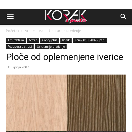
Početak
Arhitektura
Unutarnje uređenje
Arhitektura
tvrtke
Conty plus
Korak
Korak 018 2007-lipanj
Poduzeća o struci
Unutarnje uređenje
Ploče od oplemenjene iverice
30. lipnja 2007.