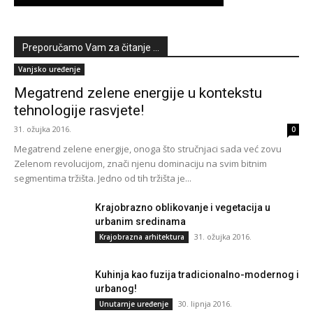
Preporučamo Vam za čitanje ...
Vanjsko uređenje
Megatrend zelene energije u kontekstu
tehnologije rasvjete!
31. ožujka 2016.
0
Megatrend zelene energije, onoga što stručnjaci sada već zovu
Zelenom revolucijom, znači njenu dominaciju na svim bitnim
segmentima tržišta. Jedno od tih tržišta je...
Krajobrazno oblikovanje i vegetacija u
urbanim sredinama
31. ožujka 2016.
Krajobrazna arhitektura
Kuhinja kao fuzija tradicionalno-modernog i
urbanog!
30. lipnja 2016.
Unutarnje uređenje