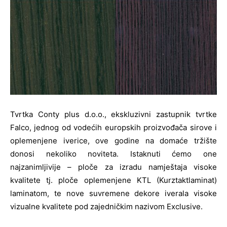
Tvrtka Conty plus d.o.o., ekskluzivni zastupnik tvrtke
Falco, jednog od vodećih europskih proizvođača sirove i
oplemenjene iverice, ove godine na domaće tržište
donosi nekoliko noviteta. Istaknuti ćemo one
najzanimljivije – ploče za izradu namještaja visoke
kvalitete tj. ploče oplemenjene KTL (Kurztaktlaminat)
laminatom, te nove suvremene dekore iverala visoke
vizualne kvalitete pod zajedničkim nazivom Exclusive.