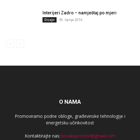
Interijeri Zadro – namještaj po mjeri
30. lipnja 2016.
Dizajn
O NAMA
Promoviramo podne obloge, građevinske tehnologije i
energetsku učinkovitost
Kontaktirajte nas:
korakuprostor@gmail.com