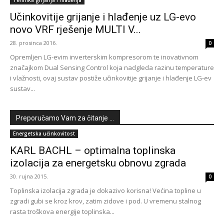
Učinkovitije grijanje i hlađenje uz LG-evo
novo VRF rješenje MULTI V...
28. prosinca 2016.
0
Opremljen LG-evim inverterskim kompresorom te inovativnom
značajkom Dual Sensing Control koja nadgleda razinu temperature
i vlažnosti, ovaj sustav postiže učinkovitije grijanje i hlađenje LG-ev
sustav...
Preporučamo Vam za čitanje ...
Energetska učinkovitost
KARL BACHL – optimalna toplinska
izolacija za energetsku obnovu zgrada
30. rujna 2015.
0
Toplinska izolacija zgrada je dokazivo korisna! Većina topline u
zgradi gubi se kroz krov, zatim zidove i pod. U vremenu stalnog
rasta troškova energije toplinska...