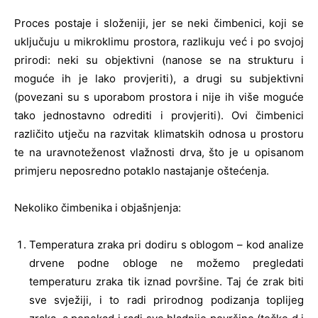
Proces postaje i složeniji, jer se neki čimbenici, koji se
uključuju u mikroklimu prostora, razlikuju već i po svojoj
prirodi: neki su objektivni (nanose se na strukturu i
moguće ih je lako provjeriti), a drugi su subjektivni
(povezani su s uporabom prostora i nije ih više moguće
tako jednostavno odrediti i provjeriti). Ovi čimbenici
različito utječu na razvitak klimatskih odnosa u prostoru
te na uravnoteženost vlažnosti drva, što je u opisanom
primjeru neposredno potaklo nastajanje oštećenja.
Nekoliko čimbenika i objašnjenja:
Temperatura zraka pri dodiru s oblogom – kod analize
drvene podne obloge ne možemo pregledati
temperaturu zraka tik iznad površine. Taj će zrak biti
sve svježiji, i to radi prirodnog podizanja toplijeg