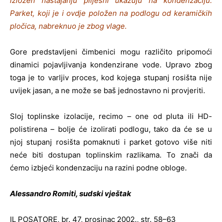
izložen nastajanju plijesni ukazuju na kondenzaciju.
Parket, koji je i ovdje položen na podlogu od keramičkih
pločica, nabreknuo je zbog vlage.
Gore predstavljeni čimbenici mogu različito pripomoći
dinamici pojavljivanja kondenzirane vode. Upravo zbog
toga je to varljiv proces, kod kojega stupanj rosišta nije
uvijek jasan, a ne može se baš jednostavno ni provjeriti.
Sloj toplinske izolacije, recimo – one od pluta ili HD-
polistirena – bolje će izolirati podlogu, tako da će se u
njoj stupanj rosišta pomaknuti i parket gotovo više niti
neće biti dostupan toplinskim razlikama. To znači da
ćemo izbjeći kondenzaciju na razini podne obloge.
Alessandro Romiti, sudski vještak
IL POSATORE, br. 47, prosinac 2002., str. 58–63