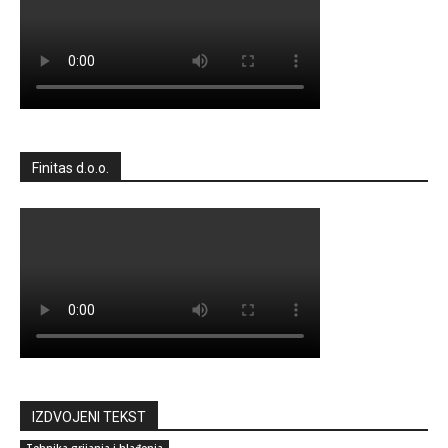
Finitas d.o.o.
IZDVOJENI TEKST
Tehnika grijanja i hlađenja