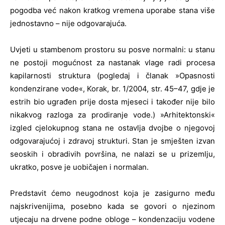
pogodba već nakon kratkog vremena uporabe stana više
jednostavno – nije odgovarajuća.
Uvjeti u stambenom prostoru su posve normalni: u stanu
ne postoji mogućnost za nastanak vlage radi procesa
kapilarnosti struktura (pogledaj i članak »Opasnosti
kondenzirane vode«, Korak, br. 1/2004, str. 45–47, gdje je
estrih bio ugrađen prije dosta mjeseci i također nije bilo
nikakvog razloga za prodiranje vode.) »Arhitektonski«
izgled cjelokupnog stana ne ostavlja dvojbe o njegovoj
odgovarajućoj i zdravoj strukturi. Stan je smješten izvan
seoskih i obradivih površina, ne nalazi se u prizemlju,
ukratko, posve je uobičajen i normalan.
Predstavit ćemo neugodnost koja je zasigurno među
najskrivenijima, posebno kada se govori o njezinom
utjecaju na drvene podne obloge – kondenzaciju vodene