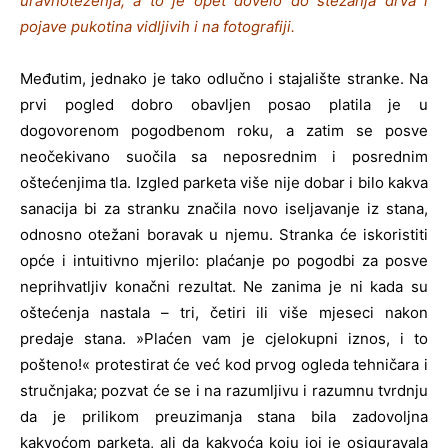
uravnoteženja, a to je opet dovelo do stezanja drva i
pojave pukotina vidljivih i na fotografiji.
Međutim, jednako je tako odlučno i stajalište stranke. Na
prvi pogled dobro obavljen posao platila je u
dogovorenom pogodbenom roku, a zatim se posve
neočekivano suočila sa neposrednim i posrednim
oštećenjima tla. Izgled parketa više nije dobar i bilo kakva
sanacija bi za stranku značila novo iseljavanje iz stana,
odnosno otežani boravak u njemu. Stranka će iskoristiti
opće i intuitivno mjerilo: plaćanje po pogodbi za posve
neprihvatljiv konačni rezultat. Ne zanima je ni kada su
oštećenja nastala – tri, četiri ili više mjeseci nakon
predaje stana. »Plaćen vam je cjelokupni iznos, i to
pošteno!« protestirat će već kod prvog ogleda tehničara i
stručnjaka; pozvat će se i na razumljivu i razumnu tvrdnju
da je prilikom preuzimanja stana bila zadovoljna
kakvoćom parketa, ali da kakvoća koju joj je osiguravala