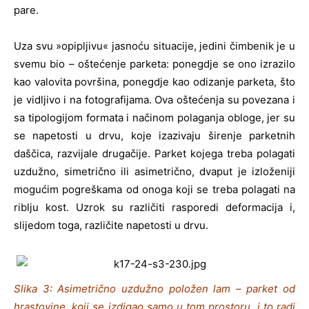
pare.
Uza svu »opipljivu« jasnoću situacije, jedini čimbenik je u
svemu bio – oštećenje parketa: ponegdje se ono izrazilo
kao valovita površina, ponegdje kao odizanje parketa, što
je vidljivo i na fotografijama. Ova oštećenja su povezana i
sa tipologijom formata i načinom polaganja obloge, jer su
se napetosti u drvu, koje izazivaju širenje parketnih
daščica, razvijale drugačije. Parket kojega treba polagati
uzdužno, simetrično ili asimetrično, dvaput je izloženiji
mogućim pogreškama od onoga koji se treba polagati na
riblju kost. Uzrok su različiti rasporedi deformacija i,
slijedom toga, različite napetosti u drvu.
Slika 3: Asimetrično uzdužno položen lam – parket od
hrastovine, koji se izdigao samo u tom prostoru, i to radi