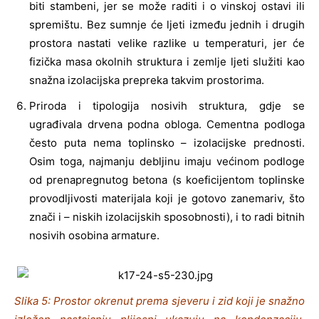
biti stambeni, jer se može raditi i o vinskoj ostavi ili
spremištu. Bez sumnje će ljeti između jednih i drugih
prostora nastati velike razlike u temperaturi, jer će
fizička masa okolnih struktura i zemlje ljeti služiti kao
snažna izolacijska prepreka takvim prostorima.
Priroda i tipologija nosivih struktura, gdje se
ugrađivala drvena podna obloga. Cementna podloga
često puta nema toplinsko – izolacijske prednosti.
Osim toga, najmanju debljinu imaju većinom podloge
od prenapregnutog betona (s koeficijentom toplinske
provodljivosti materijala koji je gotovo zanemariv, što
znači i – niskih izolacijskih sposobnosti), i to radi bitnih
nosivih osobina armature.
Slika 5: Prostor okrenut prema sjeveru i zid koji je snažno