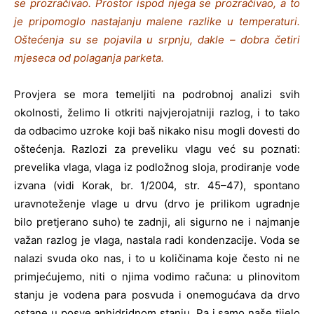
se prozračivao. Prostor ispod njega se prozračivao, a to
je pripomoglo nastajanju malene razlike u temperaturi.
Oštećenja su se pojavila u srpnju, dakle – dobra četiri
mjeseca od polaganja parketa.
Provjera se mora temeljiti na podrobnoj analizi svih
okolnosti, želimo li otkriti najvjerojatniji razlog, i to tako
da odbacimo uzroke koji baš nikako nisu mogli dovesti do
oštećenja. Razlozi za preveliku vlagu već su poznati:
prevelika vlaga, vlaga iz podložnog sloja, prodiranje vode
izvana (vidi Korak, br. 1/2004, str. 45–47), spontano
uravnoteženje vlage u drvu (drvo je prilikom ugradnje
bilo pretjerano suho) te zadnji, ali sigurno ne i najmanje
važan razlog je vlaga, nastala radi kondenzacije. Voda se
nalazi svuda oko nas, i to u količinama koje često ni ne
primjećujemo, niti o njima vodimo računa: u plinovitom
stanju je vodena para posvuda i onemogućava da drvo
ostane u posve anhidridnom stanju. Pa i samo naše tijelo