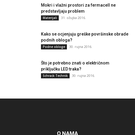
Mokri i vlažni prostori za fermacell ne
predstavljaju problem
31. ožujka 2016.
Materijali
Kako se ocjenjuju greške površinske obrade
podnih obloga?
30. rujna 2016.
Podne obloge
Što je potrebno znati o električnom
priključku LED traka?
30. rujna 2016.
Schrack Technik
O NAMA