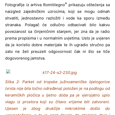
®
Fotografije iz arhiva Romitilegno
prikazuju oštećenja sa
naizgled zajedničkim uzrocima, koji se mogu odmah
shvatiti, jednostavno razložiti i vode ka sporu između
stranaka. Polagač će odlučno odbacivati bilo kakvu
povezanost sa činjeničnim stanjem, jer zna da je radio
prema propisima i u normalnim uvjetima. Usto je uvjeren
da je koristio dobre materijale te ih ugradio stručno pa
zato ne želi preuzeti odgovornost čak ni što se tiče
dogovorenog jamstva.
Slika 2: Parket od tropske južnoameričke bjelogorice
(vrsta nije bila točno određena) položen je na podlogu od
keramičkih pločica u ljetno doba pa je vjerojatno upio
vlagu iz prostora koji su čitavo vrijeme bili zatvoreni.
Ujesen je zbog drukčije mikroklime došlo do