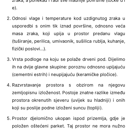
zraka, a ponekad i radi sve hladnije površine (točke d i
e).
Odnosi vlage i temperature kod uzdignutog zraka u
usporedbi s onim tik iznad površine, odnosno veća
masa zraka, koji upija u prostor predanu vlagu
(tuširanje, perilica, umivaonik, sušilica rublja, kuhanje,
fizički poslovi…).
Vrsta podloge na koju se polaže drveni pod. Dijelimo
ih na dvije glavne skupine: poroznu odnosno upijajuću
(cementni estrih) i neupijajuću (keramičke pločice).
Razvrstavanje prostora s obzirom na njegovu
zemljopisnu izloženost. Postoje znatne razlike između
prostora okrenutih sjeveru (uvijek su hladniji) i onih
koji su poslije podne izloženi suncu (topliji).
Prostor djelomično ukopan ispod prizemlja, gdje je
položen oštećeni parket. Taj prostor ne mora nužno