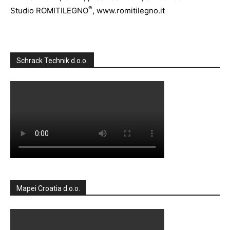
®
Studio ROMITILEGNO
, www.romitilegno.it
Schrack Technik d.o.o.
Mapei Croatia d.o.o.