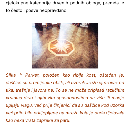
cjelokupne kategorije drvenih podnih obloga, premda je
to često i posve neopravdano.
Slika 1: Parket, položen kao riblja kost, oštećen je,
daščice su promijenile oblik, ali uzorak »ruže vjetrova« od
tika, trešnje i javora ne. To se ne može pripisati različitim
vrstama drva i njihovim sposobnostima da više ili manje
upijaju vlagu, već prije činjenici da su daščice kod uzorka
već prije bile prilijepljene na mrežu koja je onda djelovala
kao neka vrsta zapreke za paru.