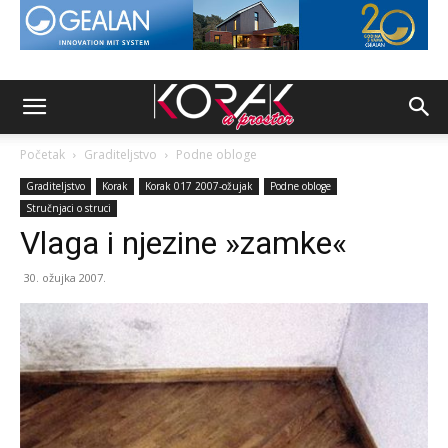
Početak
Graditeljstvo
Podne obloge
Graditeljstvo
Korak
Korak 017 2007-ožujak
Podne obloge
Stručnjaci o struci
Vlaga i njezine »zamke«
30. ožujka 2007.