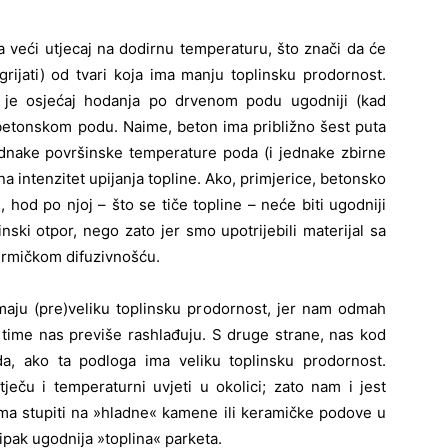
veći utjecaj na dodirnu temperaturu, što znači da će
rijati) od tvari koja ima manju toplinsku prodornost.
 je osjećaj hodanja po drvenom podu ugodniji (kad
etonskom podu. Naime, beton ima približno šest puta
ednake površinske temperature poda (i jednake zbirne
na intenzitet upijanja topline. Ako, primjerice, betonsko
hod po njoj – što se tiče topline – neće biti ugodniji
nski otpor, nego zato jer smo upotrijebili materijal sa
ermičkom difuzivnošću.
aju (pre)veliku toplinsku prodornost, jer nam odmah
i time nas previše rashlađuju. S druge strane, nas kod
a, ako ta podloga ima veliku toplinsku prodornost.
tječu i temperaturni uvjeti u okolici; zato nam i jest
ma stupiti na »hladne« kamene ili keramičke podove u
ipak ugodnija »toplina« parketa.