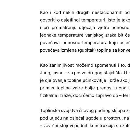
Kao i kod nekih drugih nestacionarnih od
govoriti o osjetilnoj temperaturi. Isto je ta
i pri promatranju utjecaja vjetra odnosn
jednake temperature vanjskog zraka bit će
povećava, odnosno temperatura koju osjeć
povećava izmjena (gubitak) topline sa konv
Kao zanimljivost možemo spomenuti i to, da
Jung, jasno – sa posve drugog stajališta. U
je djelovanje topline učinkovitije i brže ako
primjer toplina vatre bolje prenosi u ona t
fizikalne izraze, doći ćemo zapravo do – ter
Toplinska svojstva čitavog podnog sklopa 
pod utječu na osjećaj ugode u prostoru, na
– završni slojevi podnih konstrukcija su zat