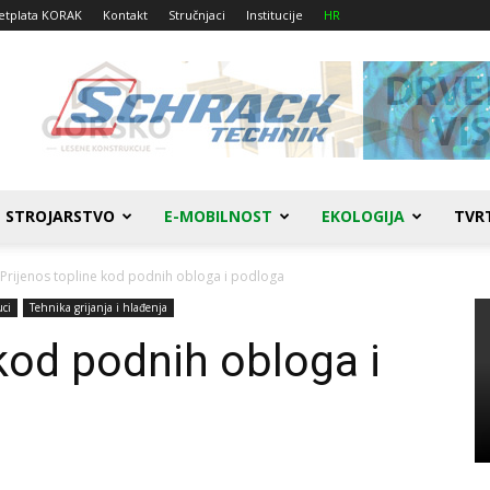
etplata KORAK
Kontakt
Stručnjaci
Institucije
HR
STROJARSTVO
E-MOBILNOST
EKOLOGIJA
TVR
Prijenos topline kod podnih obloga i podloga
uci
Tehnika grijanja i hlađenja
 kod podnih obloga i