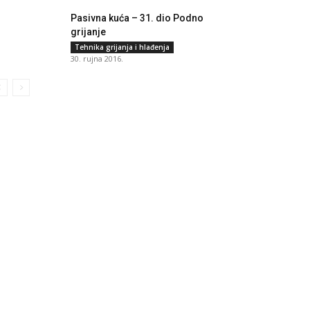
Pasivna kuća – 31. dio Podno
grijanje
Tehnika grijanja i hlađenja
30. rujna 2016.