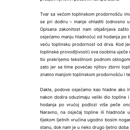
Tvar sa većom toplinskom prodornošću ima 
se pri dodiru – manje ohladiti (odnosno ug
Opisana zakonitost nam objašnjava zašto
osjećamo manju hladnoću) od hodanja po b
veću toplinsku prodornost od drva. Kod j
toplinske provodljivosti) ova osobina uječe 
tlo prekrijemo tekstilnom podnom oblogom, 
zato jer se time povećao njihov zbirni topli
znatno manjom toplinskom prodornošću i t
Dakle, podove osjećamo kao hladne ako im
nakon dodira oduzimaju veliki dio topline 
hodanja po vrućoj podlozi više peče ond
Naravno, na osjećaj topline ili hladnoće u
tijekom ljetnih vrućina ugodno bosim noga
stanu, dok nam je u neko drugo ljetno doba 