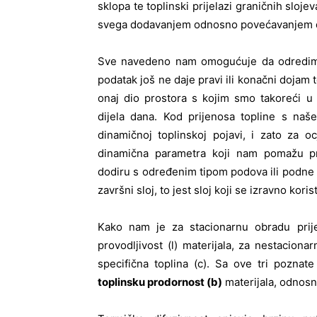
sklopa te toplinski prijelazi graničnih sloj
svega dodavanjem odnosno povećavanjem deb
Sve navedeno nam omogućuje da odredimo i
podatak još ne daje pravi ili konačni dojam 
onaj dio prostora s kojim smo takoreći u
dijela dana. Kod prijenosa topline s naše
dinamičnoj toplinskoj pojavi, i zato za
dinamična parametra koji nam pomažu pro
dodiru s određenim tipom podova ili podne 
završni sloj, to jest sloj koji se izravno korist
Kako nam je za stacionarnu obradu prije
provodljivost (l) materijala, za nestaciona
specifična toplina (c). Sa ove tri pozna
toplinsku prodornost (b)
materijala, odnosn