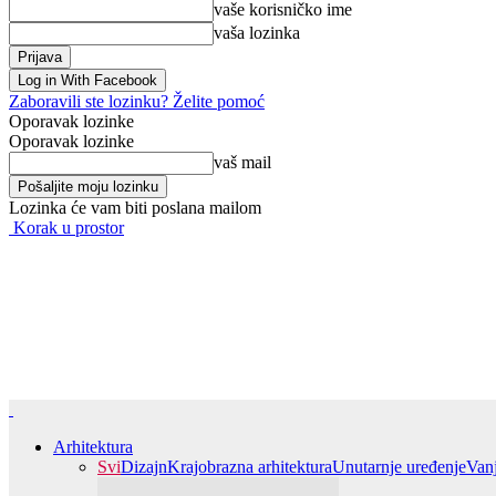
vaše korisničko ime
vaša lozinka
Log in With Facebook
Zaboravili ste lozinku? Želite pomoć
Oporavak lozinke
Oporavak lozinke
vaš mail
Lozinka će vam biti poslana mailom
Korak u prostor
Arhitektura
Svi
Dizajn
Krajobrazna arhitektura
Unutarnje uređenje
Van