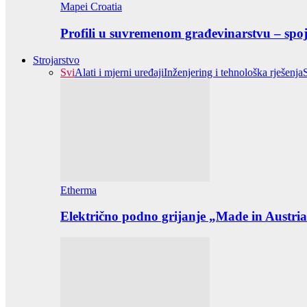
Mapei Croatia
Profili u suvremenom građevinarstvu – spoj 
Strojarstvo
Svi
Alati i mjerni uređaji
Inženjering i tehnološka rješenja
Etherma
Električno podno grijanje „Made in Austria