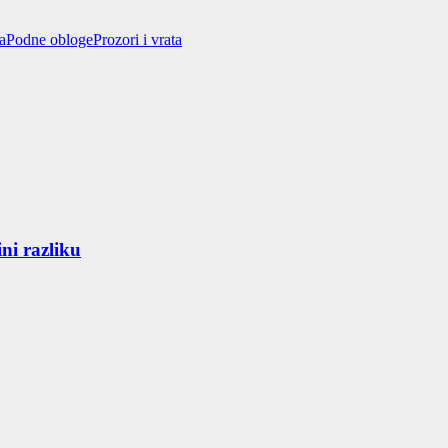
a
Podne obloge
Prozori i vrata
ni razliku