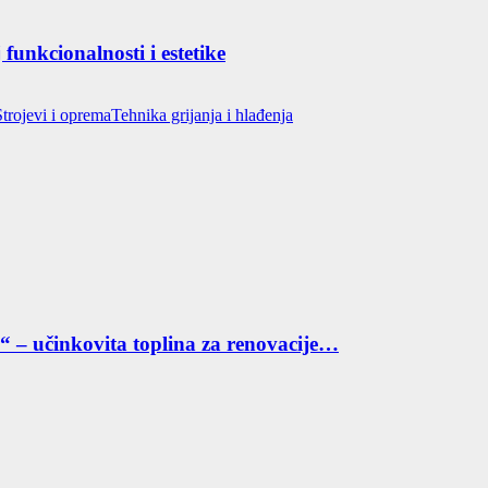
funkcionalnosti i estetike
Strojevi i oprema
Tehnika grijanja i hlađenja
“ – učinkovita toplina za renovacije…