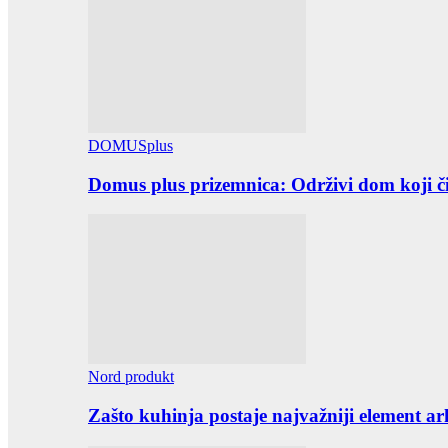
DOMUSplus
Domus plus prizemnica: Održivi dom koji či
Nord produkt
Zašto kuhinja postaje najvažniji element ar