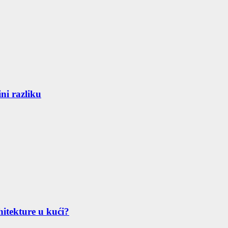
ni razliku
hitekture u kući?