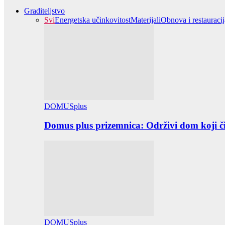
Graditeljstvo
Svi
Energetska učinkovitost
Materijali
Obnova i restauracij
DOMUSplus
Domus plus prizemnica: Održivi dom koji či
DOMUSplus