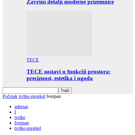
Završni detalji moderne prizemnice
TECE
TECE sustavi u funkciji prostora:
preciznost, estetika i ugoda
Početak
tvrtke-pregled
Iverpan
adresar
I
tvrtke
Iverpan
tvrtke-pregled