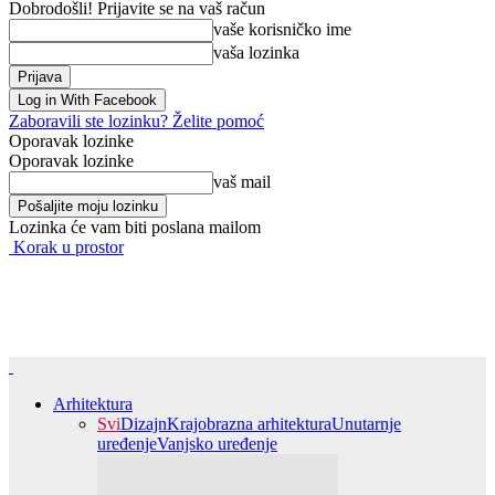
Dobrodošli! Prijavite se na vaš račun
vaše korisničko ime
vaša lozinka
Log in With Facebook
Zaboravili ste lozinku? Želite pomoć
Oporavak lozinke
Oporavak lozinke
vaš mail
Lozinka će vam biti poslana mailom
Korak u prostor
Arhitektura
Svi
Dizajn
Krajobrazna arhitektura
Unutarnje
uređenje
Vanjsko uređenje