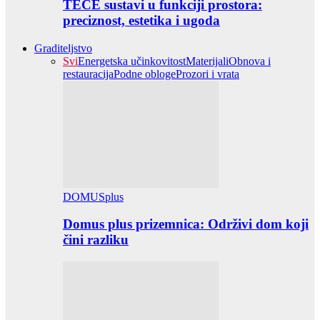
TECE sustavi u funkciji prostora:
preciznost, estetika i ugoda
Graditeljstvo
Svi
Energetska učinkovitost
Materijali
Obnova i
restauracija
Podne obloge
Prozori i vrata
DOMUSplus
Domus plus prizemnica: Održivi dom koji
čini razliku