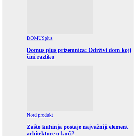
DOMUSplus
Domus plus prizemnica: Održivi dom koji
čini razliku
Nord produkt
Zašto kuhinja postaje najvažniji element
arhitekture u kući?