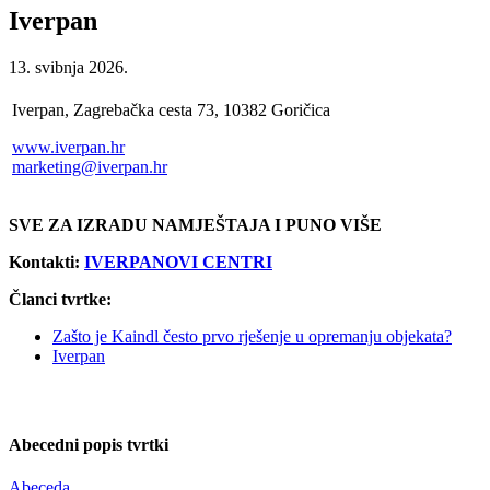
Iverpan
13. svibnja 2026.
Iverpan, Zagrebačka cesta 73, 10382 Goričica
www.iverpan.hr
marketing@iverpan.hr
SVE ZA IZRADU NAMJEŠTAJA I PUNO VIŠE
Kontakti:
IVERPANOVI CENTRI
Članci tvrtke:
Zašto je Kaindl često prvo rješenje u opremanju objekata?
Iverpan
Abecedni popis tvrtki
Abeceda