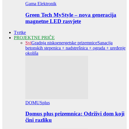
Gama Elektronik
Green Tech MyStyle – nova generacija
magnetne LED rasvjete
Tvrtke
PROJEKTNE PRIČE
Svi
Gradnja niskoenergetske prizemnice
Sanacija
betonskih stepenica + nadstrešnica + ograda + uređenje
okoliša
DOMUSplus
Domus plus prizemnica: Održivi dom koji
čini razliku