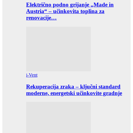
Električno podno grijanje „Made in
Austria“ – učinkovita toplina za
renovacije…
i-Vent
Rekuperacija zraka – ključni standard
moderne, energetski učinkovite gradnje