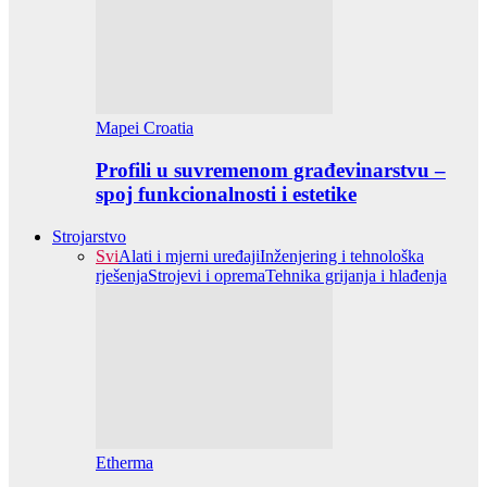
Mapei Croatia
Profili u suvremenom građevinarstvu –
spoj funkcionalnosti i estetike
Strojarstvo
Svi
Alati i mjerni uređaji
Inženjering i tehnološka
rješenja
Strojevi i oprema
Tehnika grijanja i hlađenja
Etherma