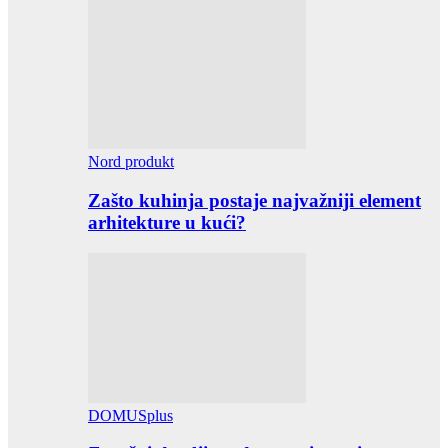
Nord produkt
Zašto kuhinja postaje najvažniji element
arhitekture u kući?
DOMUSplus