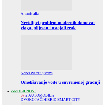
Artemis alfa
Nevidljivi problem modernih domova:
vlaga, plijesan i ustajali zrak
Nobel Water Systems
Omekšavanje vode u suvremenoj gradnji
e-MOBILNOST
Svi
e-AUTOMOBILI
e-
DVOKOTAČI
HIBRIDI
SMART CITY