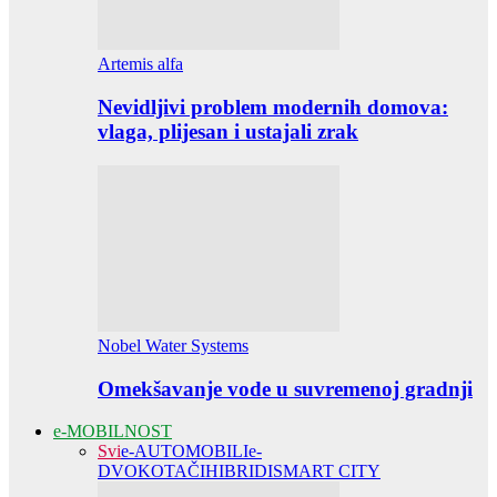
Artemis alfa
Nevidljivi problem modernih domova:
vlaga, plijesan i ustajali zrak
Nobel Water Systems
Omekšavanje vode u suvremenoj gradnji
e-MOBILNOST
Svi
e-AUTOMOBILI
e-
DVOKOTAČI
HIBRIDI
SMART CITY