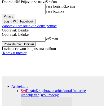
Dobrodošli! Prijavite se na vaš račun
vaše korisničko ime
vaša lozinka
Log in With Facebook
Zaboravili ste lozinku? Želite pomoć
Oporavak lozinke
Oporavak lozinke
vaš mail
Lozinka će vam biti poslana mailom
Korak u prostor
Arhitektura
Svi
Dizajn
Krajobrazna arhitektura
Unutarnje
uređenje
Vanjsko uređenje