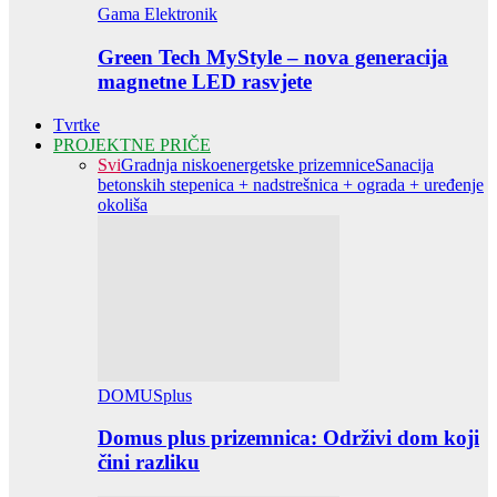
Gama Elektronik
Green Tech MyStyle – nova generacija
magnetne LED rasvjete
Tvrtke
PROJEKTNE PRIČE
Svi
Gradnja niskoenergetske prizemnice
Sanacija
betonskih stepenica + nadstrešnica + ograda + uređenje
okoliša
DOMUSplus
Domus plus prizemnica: Održivi dom koji
čini razliku