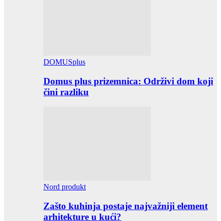
DOMUSplus
Domus plus prizemnica: Održivi dom koji
čini razliku
Nord produkt
Zašto kuhinja postaje najvažniji element
arhitekture u kući?