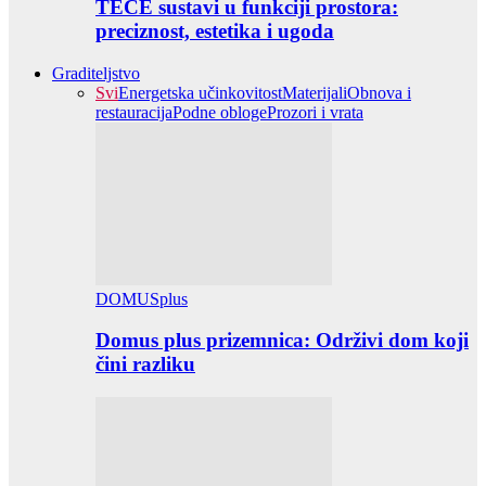
TECE sustavi u funkciji prostora:
preciznost, estetika i ugoda
Graditeljstvo
Svi
Energetska učinkovitost
Materijali
Obnova i
restauracija
Podne obloge
Prozori i vrata
DOMUSplus
Domus plus prizemnica: Održivi dom koji
čini razliku