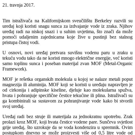
21. travnja 2017.
Tim istraživača na Kalifornijskom sveučilištu Berkeley razvili su
uređaj koji koristi snagu sunca za izdvajanje vode iz zraka. Njihov
uređaj radi na niskoj snazi i u suhim uvjetima, što znači da može
pomoći udaljenim zajednicama koje žive u pustinji bez stalnog
pristupa čistoj vodi.
U osnovi, novi uređaj pretvara suvišnu vodenu paru u zraku u
tekuću vodu tako da ne koristi mnogo električne energije, već koristi
samo toplinu sunca i poseban materijal zvan MOF (Metal-Organic
Framework).
MOF je rešetka organskih molekula u kojoj se nalaze metali poput
magnezija ili aluminija. MOF koji se koristi u uređaju napravljen je
od cirkonija i adipinske kiseline, djeluje kao molekularna spužva,
hvata i pohranjuje specifične čestice tekućine ili plina. Istraživači su
ga kombinirali sa sustavom za pohranjivanje vode kako bi stvorili
svoj uređaj.
Uređaj radi bez struje ili materijala za jednokratnu upotrebu. Zrak
prolazi kroz MOF, koji hvata čestice vodene pare. Sunčeva svjetlost
grije uređaj, što uzrokuje da se voda kondenzira u spremnik. Ovim
postupkom dnevno se može proizvesti više od 0,5 litre vode od