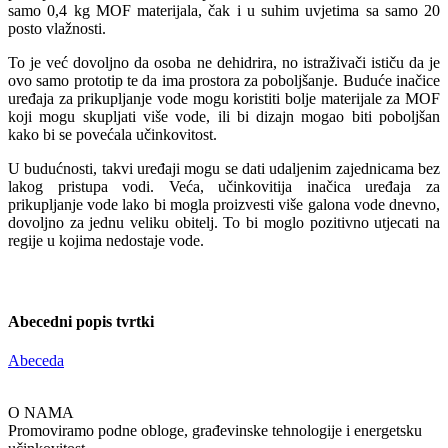
samo 0,4 kg MOF materijala, čak i u suhim uvjetima sa samo 20
posto vlažnosti.
To je već dovoljno da osoba ne dehidrira, no istraživači ističu da je
ovo samo prototip te da ima prostora za poboljšanje. Buduće inačice
uređaja za prikupljanje vode mogu koristiti bolje materijale za MOF
koji mogu skupljati više vode, ili bi dizajn mogao biti poboljšan
kako bi se povećala učinkovitost.
U budućnosti, takvi uređaji mogu se dati udaljenim zajednicama bez
lakog pristupa vodi. Veća, učinkovitija inačica uređaja za
prikupljanje vode lako bi mogla proizvesti više galona vode dnevno,
dovoljno za jednu veliku obitelj. To bi moglo pozitivno utjecati na
regije u kojima nedostaje vode.
Abecedni popis tvrtki
Abeceda
O NAMA
Promoviramo podne obloge, građevinske tehnologije i energetsku