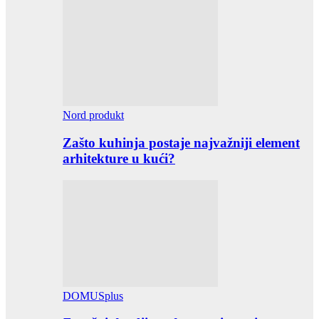
Nord produkt
Zašto kuhinja postaje najvažniji element
arhitekture u kući?
DOMUSplus