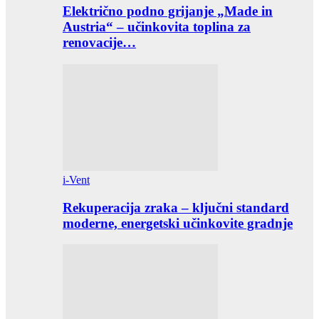
Električno podno grijanje „Made in
Austria“ – učinkovita toplina za
renovacije…
i-Vent
Rekuperacija zraka – ključni standard
moderne, energetski učinkovite gradnje