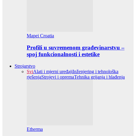
Mapei Croatia
Profili u suvremenom građevinarstvu –
spoj funkcionalnosti i estetike
Strojarstvo
Svi
Alati i mjerni uređaji
Inženjering i tehnološka
rješenja
Strojevi i oprema
Tehnika grijanja i hlađenja
Etherma