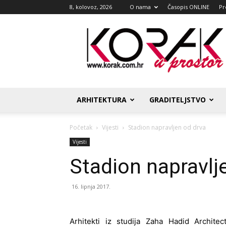
8, kolovoz, 2026
O nama
Časopis ONLINE
Pr
Korak
u
prostor
ARHITEKTURA
GRADITELJSTVO
Početak
Vijesti
Stadion napravljen od drva
Vijesti
Stadion napravlj
16. lipnja 2017.
Arhitekti iz studija Zaha Hadid Archit