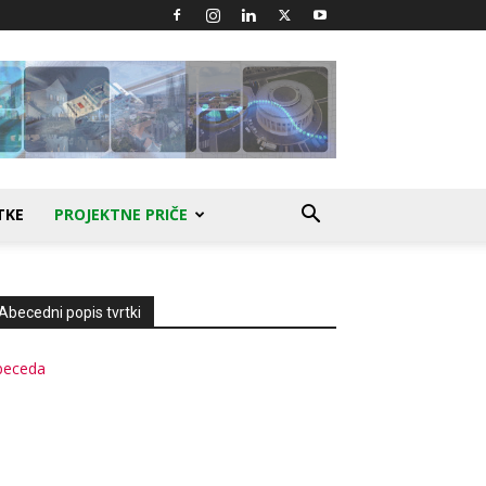
TKE
PROJEKTNE PRIČE
Abecedni popis tvrtki
beceda