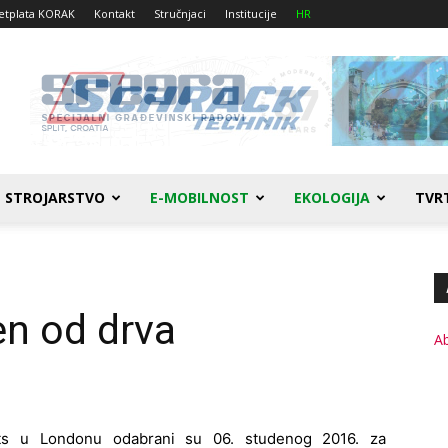
etplata KORAK
Kontakt
Stručnjaci
Institucije
HR
STROJARSTVO
E-MOBILNOST
EKOLOGIJA
TVR
en od drva
A
ects u Londonu odabrani su 06. studenog 2016. za