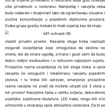
Što je vrijeme provedeno u restoranu dulje gost očekuje
više privatnosti u restoranu. Namještaj i rasvjeta neka
budu odabrani i dizajnirani tako da ograničavaju vizualne i
zvučne komunikacije u pojedinim dijelovima prostora.
Svaka grupa gostiju trebala bi imati osjećaj kao da imaju
vlastiti privatni prostor. Rasvjeta stoga treba nastojati
osigurati osvjetljenje koje omogućava da okolina ne
smeta, tek da stvara ugođaj, a hrana i gosti sami da budu
dobro vidljivi međusobno i u njihovom najboljem svjetlu.
Prosječna razina osvjetljenja će biti stoga niska, a opća
rasvjeta će omogućiti i lokaliziranu rasvjetu pojedinih
stolova. I tu treba biti oprezan, smanjenje prosječne
razine rasvjete ne znači da možete utrpati još 3 stola u
isti prostor! Rasvjetna tijela u obliku svijeća, dekorativne
svjetiljke, svjetlosne skulpture, LED trake, mogu biti vrlo
učinkovite u stvaranju opće atmosfere restorana. Da bi se