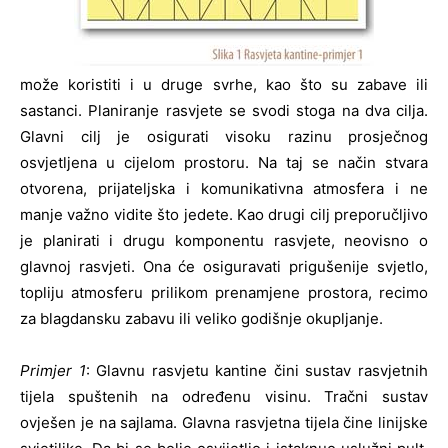
može koristiti i u druge svrhe, kao što su zabave ili
sastanci. Planiranje rasvjete se svodi stoga na dva cilja.
Glavni cilj je osigurati visoku razinu prosječnog
osvjetljena u cijelom prostoru. Na taj se način stvara
otvorena, prijateljska i komunikativna atmosfera i ne
manje važno vidite što jedete. Kao drugi cilj preporučljivo
je planirati i drugu komponentu rasvjete, neovisno o
glavnoj rasvjeti. Ona će osiguravati prigušenije svjetlo,
topliju atmosferu prilikom prenamjene prostora, recimo
za blagdansku zabavu ili veliko godišnje okupljanje.
Primjer 1
: Glavnu rasvjetu kantine čini sustav rasvjetnih
tijela spuštenih na određenu visinu. Tračni sustav
ovješen je na sajlama. Glavna rasvjetna tijela čine linijske