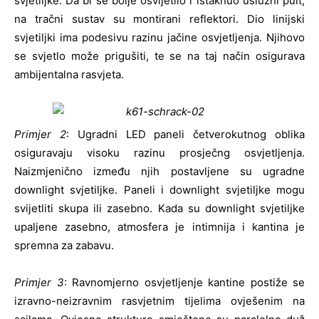
svjetiljke. Da bi se bolje osvijetlio i istaknuo uslužni pult,
na tračni sustav su montirani reflektori. Dio linijski
svjetiljki ima podesivu razinu jačine osvjetljenja. Njihovo
se svjetlo može prigušiti, te se na taj način osigurava
ambijentalna rasvjeta.
Primjer 2
: Ugradni LED paneli četverokutnog oblika
osiguravaju visoku razinu prosječng osvjetljenja.
Naizmjenično između njih postavljene su ugradne
downlight svjetiljke. Paneli i downlight svjetiljke mogu
svijetliti skupa ili zasebno. Kada su downlight svjetiljke
upaljene zasebno, atmosfera je intimnija i kantina je
spremna za zabavu.
Primjer 3
: Ravnomjerno osvjetljenje kantine postiže se
izravno-neizravnim rasvjetnim tijelima ovješenim na