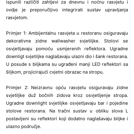
ispunili različiti zahtjevi za dnevnu i noćnu rasvjetu i
ovdje je preporučljivo integrirati sustav upravljanja
rasvjetom.
Primjer 1: Ambijentalnu rasvjeta u restoranu osiguravaju
dekorativne zidne wallwasher svjetiljke. Stolovi se
osvjetljavaju pomoću usmjerenih reflektora. Ugradne
downligt svjetiljke naglašavaju ulazni dio i šank restorana.
U posude s biljkama su ugrađeni manji LED reflektori sa
šiljkom, projicirajući cvjetni obrazac na stropu.
Primjer 2: Neizravnu opću rasvjetu osiguravaju zidne
svjetiljke duž bočnih zidova kroz osvjetljenje stropa.
Ugradne downlight svjetiljke osvjetljavaju bar i pojedine
stolove restorana. Na tračni sustav u obliku slova L
postavljeni su reflektori koji dodatno naglašavaju biljke i
ulazno područje.