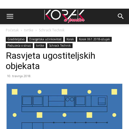
Početak
tvrtke
Schrack Technik
Graditeljstvo
Energetska učinkovitost
Korak
Korak 061 2018-ožujak
Poduzeća o struci
tvrtke
Schrack Technik
Rasvjeta ugostiteljskih
objekata
10. travnja 2018.