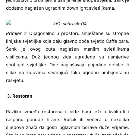
jednostavno promijeniti usmjerenje snopa svjetla. Šank je
dodatno naglašen ugradnim downlight svjetiljkama.
Primjer 2
: Dijagonalno u prostoru smještene su stropne
linijske svjetiljke koje daju glavno opće svjetlo Caffe bara.
Šank je ovog puta naglašen manjim svjetiljkama
visilicama. Duž jednog zida ugrađene su usmjerive
spotlight svjetiljke. One naglašavaju pojedine detalje ili
slike na zidovima stvarajući tako ugodnu ambijentalnu
rasvjetu.
Restoran
Razlika između restorana i caffe bara leži u kvaliteti i
rasponu ponude hrane. Ručak ili večera u nekoliko
sljedova znači da gosti uglavnom borave duže vrijeme.