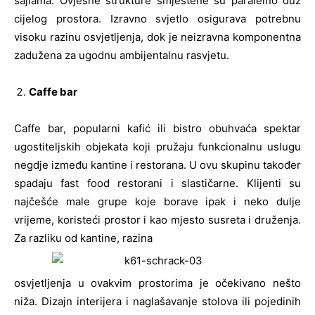
sajlama. Ovjesne strukture smještene su paralelno duž
cijelog prostora. Izravno svjetlo osigurava potrebnu
visoku razinu osvjetljenja, dok je neizravna komponentna
zadužena za ugodnu ambijentalnu rasvjetu.
Caffe bar
Caffe bar, popularni kafić ili bistro obuhvaća spektar
ugostiteljskih objekata koji pružaju funkcionalnu uslugu
negdje između kantine i restorana. U ovu skupinu također
spadaju fast food restorani i slastičarne. Klijenti su
najčešće male grupe koje borave ipak i neko dulje
vrijeme, koristeći prostor i kao mjesto susreta i druženja.
Za razliku od kantine, razina
osvjetljenja u ovakvim prostorima je očekivano nešto
niža. Dizajn interijera i naglašavanje stolova ili pojedinih