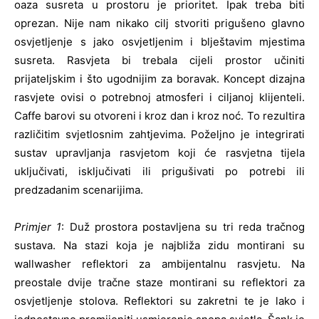
oaza susreta u prostoru je prioritet. Ipak treba biti
oprezan. Nije nam nikako cilj stvoriti prigušeno glavno
osvjetljenje s jako osvjetljenim i blještavim mjestima
susreta. Rasvjeta bi trebala cijeli prostor učiniti
prijateljskim i što ugodnijim za boravak. Koncept dizajna
rasvjete ovisi o potrebnoj atmosferi i ciljanoj klijenteli.
Caffe barovi su otvoreni i kroz dan i kroz noć. To rezultira
različitim svjetlosnim zahtjevima. Poželjno je integrirati
sustav upravljanja rasvjetom koji će rasvjetna tijela
uključivati, isključivati ili prigušivati po potrebi ili
predzadanim scenarijima.
Primjer 1
: Duž prostora postavljena su tri reda tračnog
sustava. Na stazi koja je najbliža zidu montirani su
wallwasher reflektori za ambijentalnu rasvjetu. Na
preostale dvije tračne staze montirani su reflektori za
osvjetljenje stolova. Reflektori su zakretni te je lako i