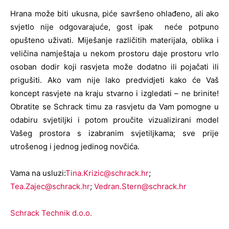
Hrana može biti ukusna, piće savršeno ohlađeno, ali ako
svjetlo nije odgovarajuće, gost ipak neće potpuno
opušteno uživati. Miješanje različitih materijala, oblika i
veličina namještaja u nekom prostoru daje prostoru vrlo
osoban dodir koji rasvjeta može dodatno ili pojačati ili
prigušiti. Ako vam nije lako predvidjeti kako će Vaš
koncept rasvjete na kraju stvarno i izgledati – ne brinite!
Obratite se Schrack timu za rasvjetu da Vam pomogne u
odabiru svjetiljki i potom proučite vizualizirani model
Vašeg prostora s izabranim svjetiljkama; sve prije
utrošenog i jednog jedinog novčića.
Vama na usluzi:
Tina.Krizic@schrack.hr
;
Tea.Zajec@schrack.hr
;
Vedran.Stern@schrack.hr
Schrack Technik d.o.o.