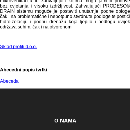
mikroventilaciju te zahvaljujući kojima mogu jamčiti podove
bez cvjetanja i visoku izdržljivost. Zahvaljujući PRODESO®
DRAIN sistemu moguće je postaviti unutarnje podne obloge
čak i na problematične i nepotpuno stvrdnute podloge te postići
hidroizolaciju i podnu drenažu koja ljepilo i podlogu uvijek
održava suhim, čak i na otvorenom.
Sklad profili d.o.o.
Abecedni popis tvrtki
Abeceda
O NAMA