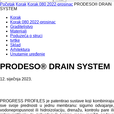
Početak
Korak
Korak 080 2022-prosinac
PRODESO® DRAIN
SYSTEM
Korak
Korak 080 2022-prosinac
Graditeljstvo
Materijali
Poduzeća o struci
tvrtke
Sklad
Arhitektura
Unutarnje uređenje
PRODESO® DRAIN SYSTEM
12. siječnja 2023.
PROGRESS PROFILES je patentirao sustave koji kombiniraju
sve svoje prednosti u jednu membranu: sigurno odvajanje,
vodonepropusnost ili hidroizolaciju, drenažu, kontrolu pare ili