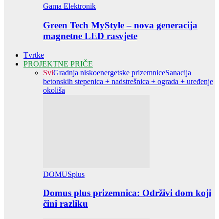
Gama Elektronik
Green Tech MyStyle – nova generacija
magnetne LED rasvjete
Tvrtke
PROJEKTNE PRIČE
Svi
Gradnja niskoenergetske prizemnice
Sanacija
betonskih stepenica + nadstrešnica + ograda + uređenje
okoliša
DOMUSplus
Domus plus prizemnica: Održivi dom koji
čini razliku