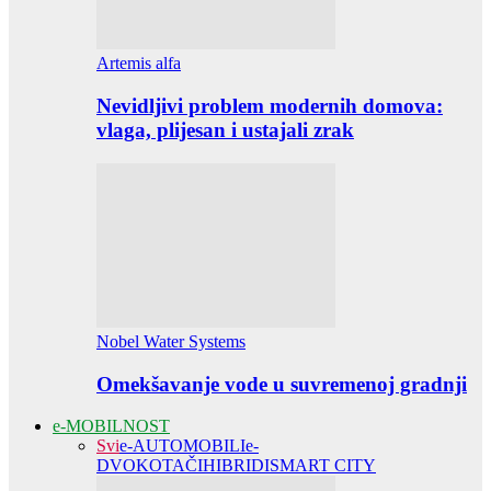
Artemis alfa
Nevidljivi problem modernih domova:
vlaga, plijesan i ustajali zrak
Nobel Water Systems
Omekšavanje vode u suvremenoj gradnji
e-MOBILNOST
Svi
e-AUTOMOBILI
e-
DVOKOTAČI
HIBRIDI
SMART CITY