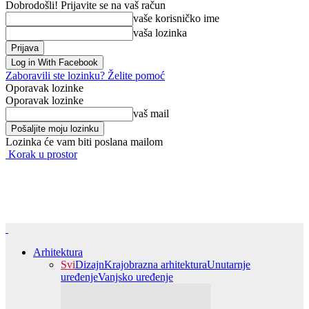
Dobrodošli! Prijavite se na vaš račun
vaše korisničko ime
vaša lozinka
Log in With Facebook
Zaboravili ste lozinku? Želite pomoć
Oporavak lozinke
Oporavak lozinke
vaš mail
Lozinka će vam biti poslana mailom
Korak u prostor
Arhitektura
Svi
Dizajn
Krajobrazna arhitektura
Unutarnje
uređenje
Vanjsko uređenje