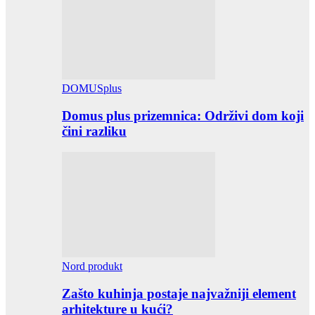
DOMUSplus
Domus plus prizemnica: Održivi dom koji
čini razliku
Nord produkt
Zašto kuhinja postaje najvažniji element
arhitekture u kući?