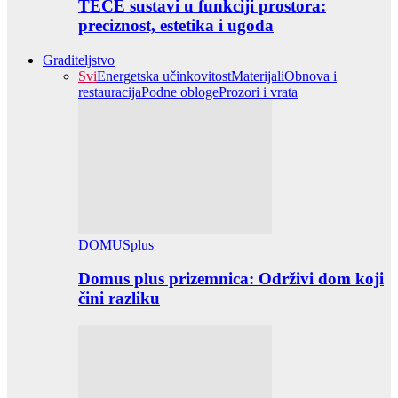
TECE sustavi u funkciji prostora:
preciznost, estetika i ugoda
Graditeljstvo
Svi
Energetska učinkovitost
Materijali
Obnova i
restauracija
Podne obloge
Prozori i vrata
DOMUSplus
Domus plus prizemnica: Održivi dom koji
čini razliku