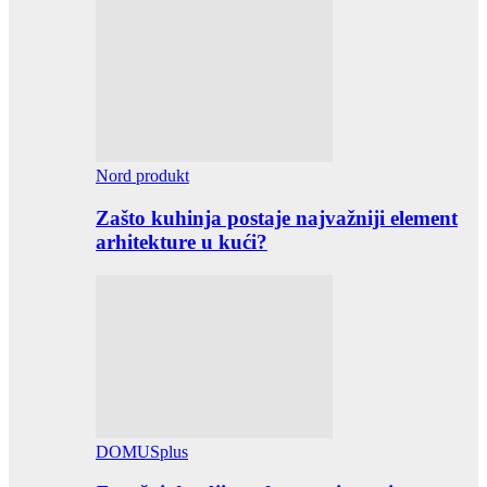
Nord produkt
Zašto kuhinja postaje najvažniji element
arhitekture u kući?
DOMUSplus