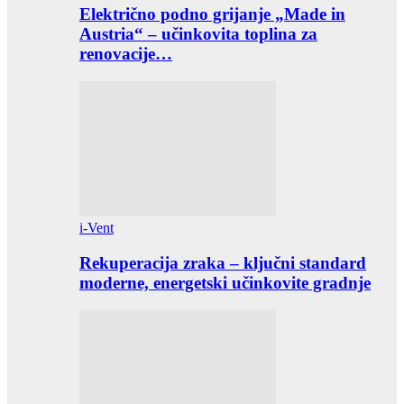
Električno podno grijanje „Made in
Austria“ – učinkovita toplina za
renovacije…
i-Vent
Rekuperacija zraka – ključni standard
moderne, energetski učinkovite gradnje