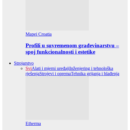
Mapei Croatia
Profili u suvremenom građevinarstvu –
spoj funkcionalnosti i estetike
Strojarstvo
Svi
Alati i mjerni uređaji
Inženjering i tehnološka
rješenja
Strojevi i oprema
Tehnika grijanja i hlađenja
Etherma