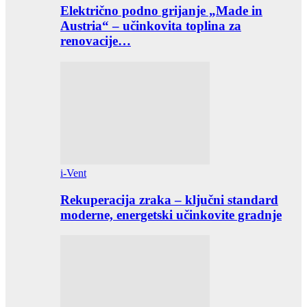
Električno podno grijanje „Made in
Austria“ – učinkovita toplina za
renovacije…
i-Vent
Rekuperacija zraka – ključni standard
moderne, energetski učinkovite gradnje