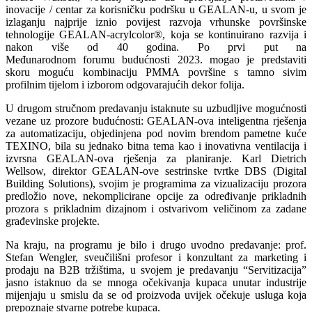
inovacije / centar za korisničku podršku u GEALAN-u, u svom je
izlaganju najprije iznio povijest razvoja vrhunske površinske
tehnologije GEALAN-acrylcolor®, koja se kontinuirano razvija i
nakon više od 40 godina. Po prvi put na
Međunarodnom forumu budućnosti 2023. mogao je predstaviti
skoru moguću kombinaciju PMMA površine s tamno sivim
profilnim tijelom i izborom odgovarajućih dekor folija.
U drugom stručnom predavanju istaknute su uzbudljive mogućnosti
vezane uz prozore budućnosti: GEALAN-ova inteligentna rješenja
za automatizaciju, objedinjena pod novim brendom pametne kuće
TEXINO, bila su jednako bitna tema kao i inovativna ventilacija i
izvrsna GEALAN-ova rješenja za planiranje. Karl Dietrich
Wellsow, direktor GEALAN-ove sestrinske tvrtke DBS (Digital
Building Solutions), svojim je programima za vizualizaciju prozora
predložio nove, nekomplicirane opcije za određivanje prikladnih
prozora s prikladnim dizajnom i ostvarivom veličinom za zadane
građevinske projekte.
Na kraju, na programu je bilo i drugo uvodno predavanje: prof.
Stefan Wengler, sveučilišni profesor i konzultant za marketing i
prodaju na B2B tržištima, u svojem je predavanju “Servitizacija”
jasno istaknuo da se mnoga očekivanja kupaca unutar industrije
mijenjaju u smislu da se od proizvoda uvijek očekuje usluga koja
prepoznaje stvarne potrebe kupaca.