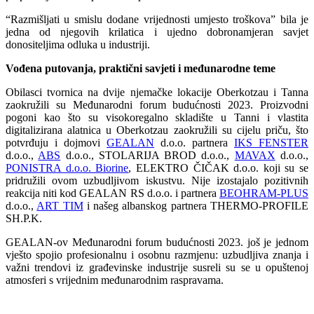
“Razmišljati u smislu dodane vrijednosti umjesto troškova” bila je
jedna od njegovih krilatica i ujedno dobronamjeran savjet
donositeljima odluka u industriji.
Vođena putovanja, praktični savjeti i međunarodne teme
Obilasci tvornica na dvije njemačke lokacije Oberkotzau i Tanna
zaokružili su Međunarodni forum budućnosti 2023. Proizvodni
pogoni kao što su visokoregalno skladište u Tanni i vlastita
digitalizirana alatnica u Oberkotzau zaokružili su
cijelu priču, što
potvrđuju i dojmovi
GEALAN
d.o.o. partnera
IKS FENSTER
d.o.o.,
ABS
d.o.o., STOLARIJA BROD d.o.o.,
MAVAX
d.o.o.,
PONISTRA d.o.o. Biorine
, ELEKTRO ČIČAK d.o.o. koji su se
pridružili ovom uzbudljivom iskustvu. Nije izostajalo pozitivnih
reakcija niti kod GEALAN RS d.o.o. i partnera
BEOHRAM-PLUS
d.o.o.,
ART TIM
i našeg albanskog partnera THERMO-PROFILE
SH.P.K.
GEALAN-ov Međunarodni forum budućnosti 2023. još je jednom
vješto spojio profesionalnu i osobnu razmjenu: uzbudljiva znanja i
važni trendovi iz građevinske industrije susreli su se u opuštenoj
atmosferi s vrijednim međunarodnim raspravama.