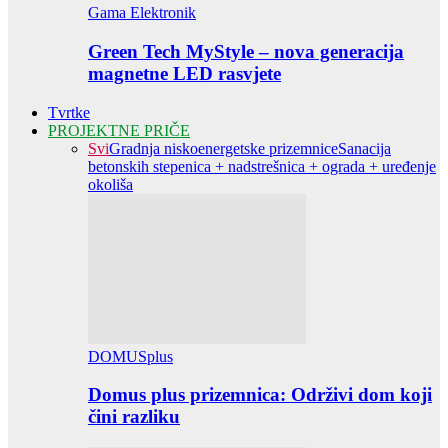
Gama Elektronik
Green Tech MyStyle – nova generacija
magnetne LED rasvjete
Tvrtke
PROJEKTNE PRIČE
Svi
Gradnja niskoenergetske prizemnice
Sanacija
betonskih stepenica + nadstrešnica + ograda + uređenje
okoliša
DOMUSplus
Domus plus prizemnica: Održivi dom koji
čini razliku