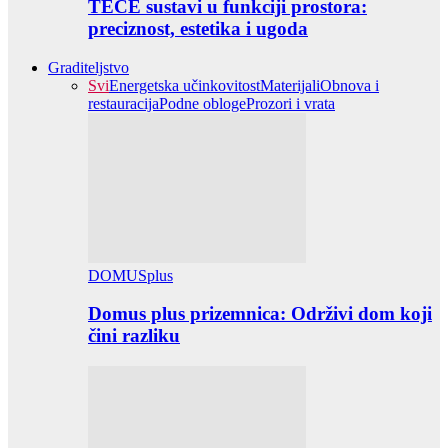
TECE sustavi u funkciji prostora:
preciznost, estetika i ugoda
Graditeljstvo
Svi
Energetska učinkovitost
Materijali
Obnova i
restauracija
Podne obloge
Prozori i vrata
DOMUSplus
Domus plus prizemnica: Održivi dom koji
čini razliku