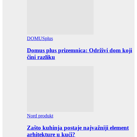
DOMUSplus
Domus plus prizemnica: Održivi dom koji
čini razliku
Nord produkt
Zašto kuhinja postaje najvažniji element
arhitekture u kući?