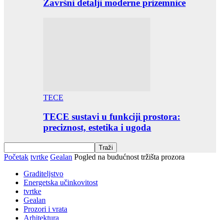
Završni detalji moderne prizemnice
TECE
TECE sustavi u funkciji prostora:
preciznost, estetika i ugoda
Početak
tvrtke
Gealan
Pogled na budućnost tržišta prozora
Graditeljstvo
Energetska učinkovitost
tvrtke
Gealan
Prozori i vrata
Arhitektura