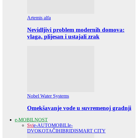
Artemis alfa
Nevidljivi problem modernih domova:
vlaga, plijesan i ustajali zrak
Nobel Water Systems
Omekšavanje vode u suvremenoj gradnji
e-MOBILNOST
Svi
e-AUTOMOBILI
e-
DVOKOTAČI
HIBRIDI
SMART CITY