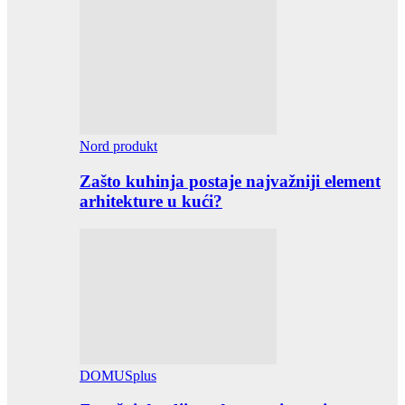
Nord produkt
Zašto kuhinja postaje najvažniji element
arhitekture u kući?
DOMUSplus