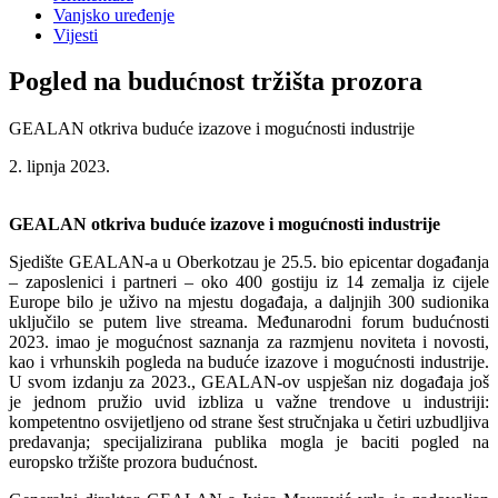
Vanjsko uređenje
Vijesti
Pogled na budućnost tržišta prozora
GEALAN otkriva buduće izazove i mogućnosti industrije
2. lipnja 2023.
GEALAN otkriva buduće izazove i mogućnosti industrije
Sjedište GEALAN-a u Oberkotzau je 25.5. bio epicentar događanja
– zaposlenici i partneri – oko 400 gostiju iz 14 zemalja iz cijele
Europe bilo je uživo na mjestu događaja, a daljnjih 300 sudionika
uključilo se putem live streama. Međunarodni forum budućnosti
2023. imao je mogućnost saznanja za razmjenu noviteta i novosti,
kao i vrhunskih pogleda na buduće izazove i mogućnosti industrije.
U svom izdanju za 2023., GEALAN-ov uspješan niz događaja još
je jednom pružio uvid izbliza u važne trendove u industriji:
kompetentno osvijetljeno od strane šest stručnjaka u četiri uzbudljiva
predavanja; specijalizirana publika mogla je baciti pogled na
europsko tržište prozora budućnost.