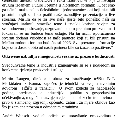
Generalni direktor GEALAN-a Ivica Maurović vrlo je zadovoljan
drugim izdanjem Future Foruma u hibridnom formatu: „Opet smo
ga učinili maksimalno fleksibilnim i jednostavnim: oni koji nisu bili
prisutni mogli su lako pratiti naše uzbudljive prezentacije u live
streamu. Mislim da je za sve naše goste bilo ponešto: naši su
stručnjaci istaknuli strateške teme i izvukli korisne savjete za
svakodnevno poslovanje, razgovarali smo o premium proizvodima i
fokusirali se na buduću temu usluge. Na taj način isporučujemo
stvarnu dodanu vrijednost za naše partnere koji su bili prisutni na
Međunarodnom forumu budućnosti 2023. Sve povratne informacije
koje sam dosad dobio od naših partnera bile su izuzetno pozitivne.”
Otkrivene
uzbudljive mogućnosti vezane uz prozore budućnosti
Sveobuhvatne teme iz industrije izmjenjivale su se s pogledom na
konkretna rješenja proizvoda i usluga.
Martin Langen, direktor instituta za istraživanje tržišta B+L
Marktdaten iz Bonna, započeo je tehnički sa svojim uvodnim
govorom “Tržišta u tranziciji”. U svom izgledu za nadolazeće
godine, predstavio je industrijsku publiku s gospodarskim
očekivanjima, mogućim razvojem cijena i nadolazećim trendovima –
prvo u stambenoj izgradnji općenito, zatim i za mjere obnove kao
što je zamjena prozora u određenim terminima.
André Wunsch, voditelj odjela za upravljanje proizvodima /