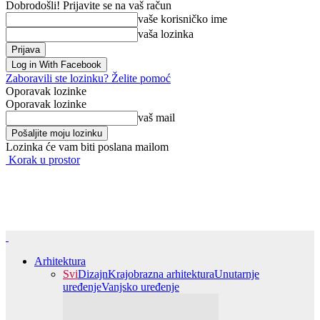
Dobrodošli! Prijavite se na vaš račun
vaše korisničko ime
vaša lozinka
Log in With Facebook
Zaboravili ste lozinku? Želite pomoć
Oporavak lozinke
Oporavak lozinke
vaš mail
Lozinka će vam biti poslana mailom
Korak u prostor
Arhitektura
Svi
Dizajn
Krajobrazna arhitektura
Unutarnje
uređenje
Vanjsko uređenje