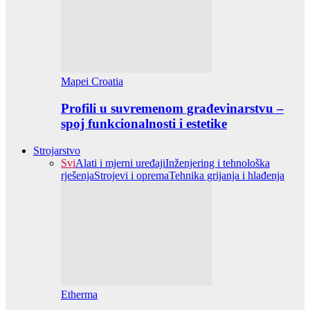
Mapei Croatia
Profili u suvremenom građevinarstvu –
spoj funkcionalnosti i estetike
Strojarstvo
Svi
Alati i mjerni uređaji
Inženjering i tehnološka
rješenja
Strojevi i oprema
Tehnika grijanja i hlađenja
Etherma