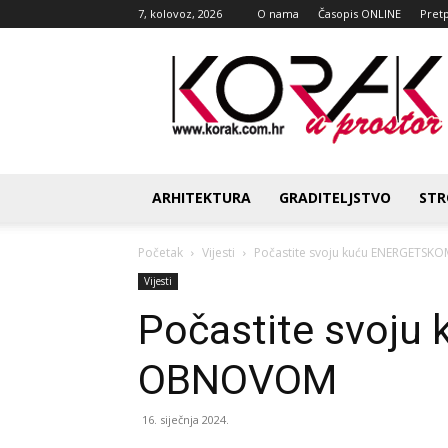
7, kolovoz, 2026
O nama
Časopis ONLINE
Pret
Korak
u
prostor
ARHITEKTURA
GRADITELJSTVO
STR
Početak
Vijesti
Počastite svoju kuću ENERGETS
Vijesti
Počastite svoj
OBNOVOM
16. siječnja 2024.