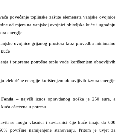
vaća povećanje toplinske zaštite elemenata vanjske ovojnice
dne od mjera na vanjskoj ovojnici obiteljske kuće i ugradnju
vora energije
 vanjske ovojnice grijanog prostora kroz provedbu minimalno
e kuće
đenja i pripreme potrošne tople vode korištenjem obnovljivih
u električne energije korištenjem obnovljivih izvora energije
 Fonda
– najviši iznos opravdanog troška je 250 eura, a
li kuća oštećena u potresu.
javiti se mogu vlasnici i suvlasnici čije kuće imaju do 600
50% površine namijenjene stanovanju. Pritom je uvjet za