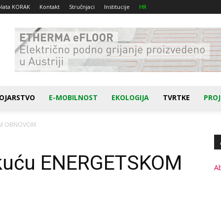
plata KORAK
Kontakt
Stručnjaci
Institucije
HR
OJARSTVO
E-MOBILNOST
EKOLOGIJA
TVRTKE
PROJ
KOM OBNOVOM
u kuću ENERGETSKOM
A