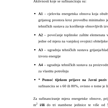
Aktivnosti koje se sufinanciraju su:
A1
– cjelovita energetska obnova koja obuh
grijanog prostora kroz provedbu minimalno je
tehničkih sustava za korištenje obnovljivih iz
A2
– povećanje toplinske zaštite elemenata
jedne od mjera na vanjskoj ovojnici obiteljsk
A
3
– ugradnja tehničkih sustava grijanja/hla
izvora energije
A4
– ugradnja tehničkih sustava za proizvodnj
za vlastitu potrošnju
* Pomoć tijekom prijave na Javni poziv
sufinancira se s 60 ili 80%, ovisno o tome je 
Za sufinanciranje mjera energetske obnove, pri
2
m
i/ili
do tri stambene jedinice te više od 