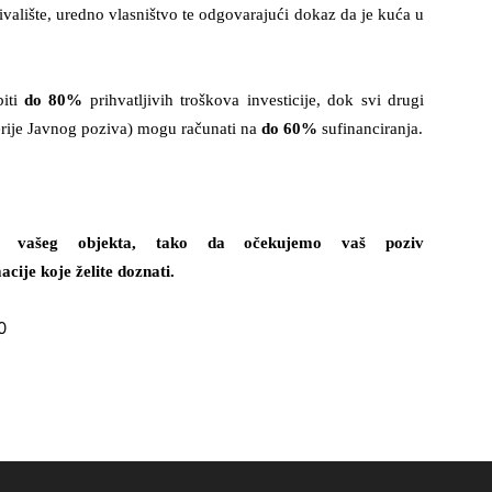
ebivalište, uredno vlasništvo te odgovarajući dokaz da je kuća u
biti
do 80%
prihvatljivih troškova investicije, dok svi drugi
terije Javnog poziva) mogu računati na
do 60%
sufinanciranja.
om vašeg objekta, tako da očekujemo vaš poziv
acije koje želite doznati.
0