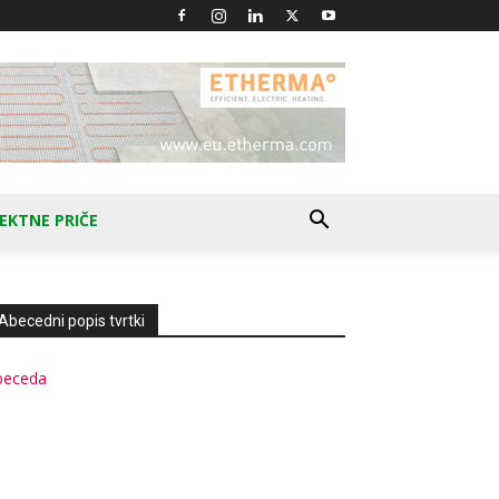
EKTNE PRIČE
Abecedni popis tvrtki
beceda