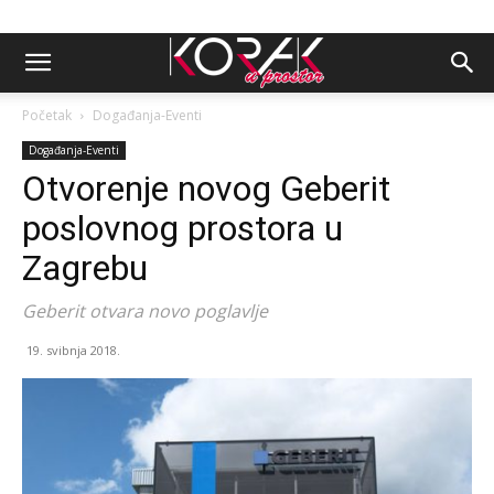
Početak
Događanja-Eventi
Događanja-Eventi
Otvorenje novog Geberit
poslovnog prostora u
Zagrebu
Geberit otvara novo poglavlje
19. svibnja 2018.