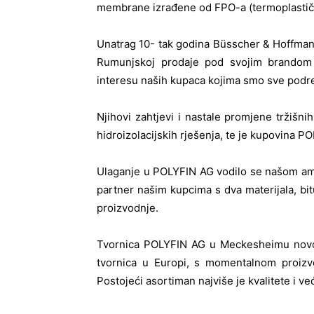
membrane izrađene od FPO-a (termoplastični
Unatrag 10- tak godina Büsscher & Hoffmann z
Rumunjskoj prodaje pod svojim brandom 
interesu naših kupaca kojima smo sve podre
Njihovi zahtjevi i nastale promjene tržišnih
hidroizolacijskih rješenja, te je kupovina PO
Ulaganje u POLYFIN AG vodilo se našom am
partner našim kupcima s dva materijala, b
proizvodnje.
Tvornica POLYFIN AG u Meckesheimu novoiz
tvornica u Europi, s momentalnom proizv
Postojeći asortiman najviše je kvalitete i v