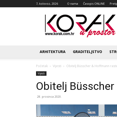
7, kolovoz, 2026
O nama
Časopis ONLINE
Pret
Korak
u
prostor
ARHITEKTURA
GRADITELJSTVO
STR
Početak
Vijesti
Obitelj Büsscher & Hoffmann rast
Vijesti
Obitelj Büsscher
28. prosinca 2020.