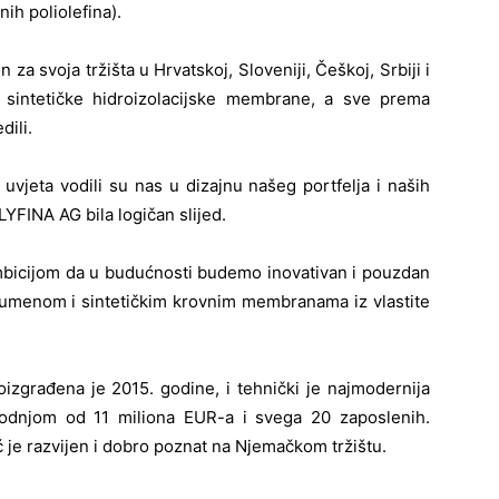
h poliolefina).
a svoja tržišta u Hrvatskoj, Sloveniji, Češkoj, Srbiji i
sintetičke hidroizolacijske membrane, a sve prema
dili.
 uvjeta vodili su nas u dizajnu našeg portfelja i naših
LYFINA AG bila logičan slijed.
bicijom da u budućnosti budemo inovativan i pouzdan
itumenom i sintetičkim krovnim membranama iz vlastite
građena je 2015. godine, i tehnički je najmodernija
odnjom od 11 miliona EUR-a i svega 20 zaposlenih.
eć je razvijen i dobro poznat na Njemačkom tržištu.