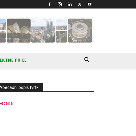
EKTNE PRIČE
Abecedni popis tvrtki
beceda