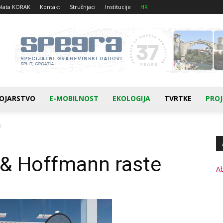
plata KORAK
Kontakt
Stručnjaci
Institucije
HR
OJARSTVO
E-MOBILNOST
EKOLOGIJA
TVRTKE
PROJ
e
 & Hoffmann raste
A