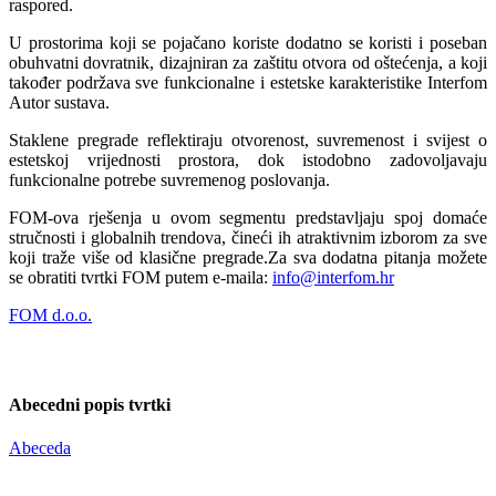
raspored.
U prostorima koji se pojačano koriste dodatno se koristi i poseban
obuhvatni dovratnik, dizajniran za zaštitu otvora od oštećenja, a koji
također podržava sve funkcionalne i estetske karakteristike Interfom
Autor sustava.
Staklene pregrade reflektiraju otvorenost, suvremenost i svijest o
estetskoj vrijednosti prostora, dok istodobno zadovoljavaju
funkcionalne potrebe suvremenog poslovanja.
FOM-ova rješenja u ovom segmentu predstavljaju spoj domaće
stručnosti i globalnih trendova, čineći ih atraktivnim izborom za sve
koji traže više od klasične pregrade.Za sva dodatna pitanja možete
se obratiti tvrtki FOM putem e-maila:
info@interfom.hr
FOM d.o.o.
Abecedni popis tvrtki
Abeceda