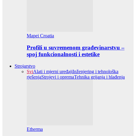
Mapei Croatia
Profili u suvremenom građevinarstvu –
spoj funkcionalnosti i estetike
Strojarstvo
Svi
Alati i mjerni uređaji
Inženjering i tehnološka
rješenja
Strojevi i oprema
Tehnika grijanja i hlađenja
Etherma