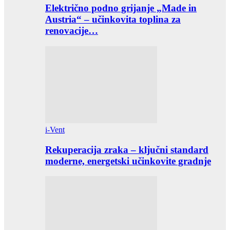
Električno podno grijanje „Made in
Austria“ – učinkovita toplina za
renovacije…
i-Vent
Rekuperacija zraka – ključni standard
moderne, energetski učinkovite gradnje