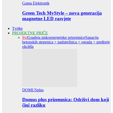
Gama Elektronik
Green Tech MyStyle – nova generacija
magnetne LED rasvjete
Tvrtke
PROJEKTNE PRIČE
Svi
Gradnja niskoenergetske prizemnice
Sanacija
betonskih stepenica + nadstrešnica + ograda + uređenje
okoliša
DOMUSplus
Domus plus prizemnica: Održivi dom koji
čini razliku