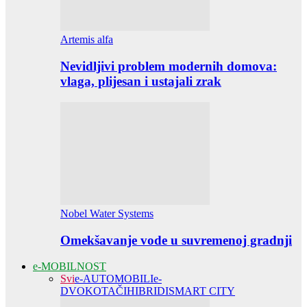
Artemis alfa
Nevidljivi problem modernih domova:
vlaga, plijesan i ustajali zrak
Nobel Water Systems
Omekšavanje vode u suvremenoj gradnji
e-MOBILNOST
Svi
e-AUTOMOBILI
e-
DVOKOTAČI
HIBRIDI
SMART CITY