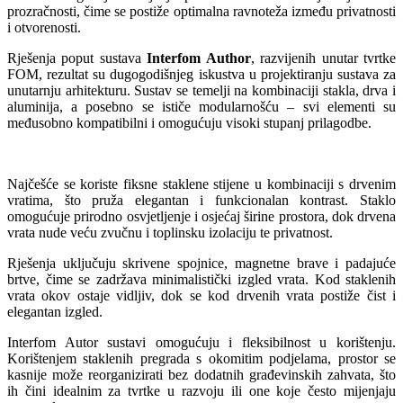
prozračnosti, čime se postiže optimalna ravnoteža između privatnosti
i otvorenosti.
Rješenja poput sustava
Interfom Author
, razvijenih unutar tvrtke
FOM, rezultat su dugogodišnjeg iskustva u projektiranju sustava za
unutarnju arhitekturu. Sustav se temelji na kombinaciji stakla, drva i
aluminija, a posebno se ističe modularnošću – svi elementi su
međusobno kompatibilni i omogućuju visoki stupanj prilagodbe.
Najčešće se koriste fiksne staklene stijene u kombinaciji s drvenim
vratima, što pruža elegantan i funkcionalan kontrast. Staklo
omogućuje prirodno osvjetljenje i osjećaj širine prostora, dok drvena
vrata nude veću zvučnu i toplinsku izolaciju te privatnost.
Rješenja uključuju skrivene spojnice, magnetne brave i padajuće
brtve, čime se zadržava minimalistički izgled vrata. Kod staklenih
vrata okov ostaje vidljiv, dok se kod drvenih vrata postiže čist i
elegantan izgled.
Interfom Autor sustavi omogućuju i fleksibilnost u korištenju.
Korištenjem staklenih pregrada s okomitim podjelama, prostor se
kasnije može reorganizirati bez dodatnih građevinskih zahvata, što
ih čini idealnim za tvrtke u razvoju ili one koje često mijenjaju