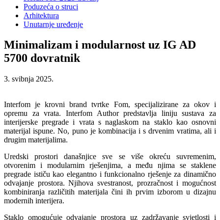
Poduzeća o struci
Arhitektura
Unutarnje uređenje
Minimalizam i modularnost uz IG AD
5700 dovratnik
3. svibnja 2025.
Interfom je krovni brand tvrtke Fom, specijalizirane za okov i
opremu za vrata. Interfom Author predstavlja liniju sustava za
interijerske pregrade i vrata s naglaskom na staklo kao osnovni
materijal ispune. No, puno je kombinacija i s drvenim vratima, ali i
drugim materijalima.
Uredski prostori današnjice sve se više okreću suvremenim,
otvorenim i modularnim rješenjima, a među njima se staklene
pregrade ističu kao elegantno i funkcionalno rješenje za dinamično
odvajanje prostora. Njihova svestranost, prozračnost i mogućnost
kombiniranja različitih materijala čini ih prvim izborom u dizajnu
modernih interijera.
Staklo omogućuje odvajanje prostora uz zadržavanje svjetlosti i