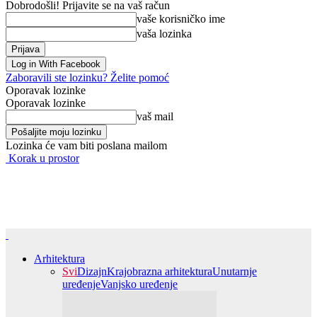
Dobrodošli! Prijavite se na vaš račun
vaše korisničko ime
vaša lozinka
Log in With Facebook
Zaboravili ste lozinku? Želite pomoć
Oporavak lozinke
Oporavak lozinke
vaš mail
Lozinka će vam biti poslana mailom
Korak u prostor
Arhitektura
Svi
Dizajn
Krajobrazna arhitektura
Unutarnje
uređenje
Vanjsko uređenje