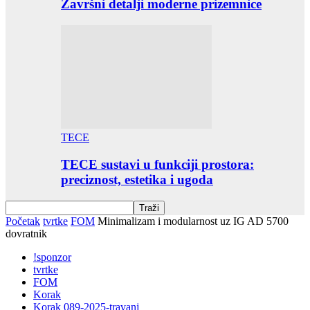
Završni detalji moderne prizemnice
TECE
TECE sustavi u funkciji prostora:
preciznost, estetika i ugoda
Početak
tvrtke
FOM
Minimalizam i modularnost uz IG AD 5700
dovratnik
!sponzor
tvrtke
FOM
Korak
Korak 089-2025-travanj