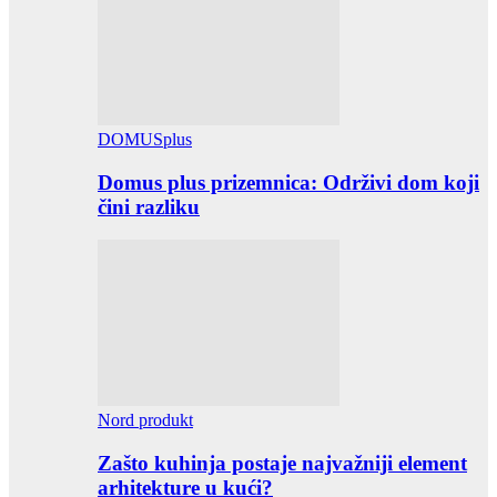
DOMUSplus
Domus plus prizemnica: Održivi dom koji
čini razliku
Nord produkt
Zašto kuhinja postaje najvažniji element
arhitekture u kući?