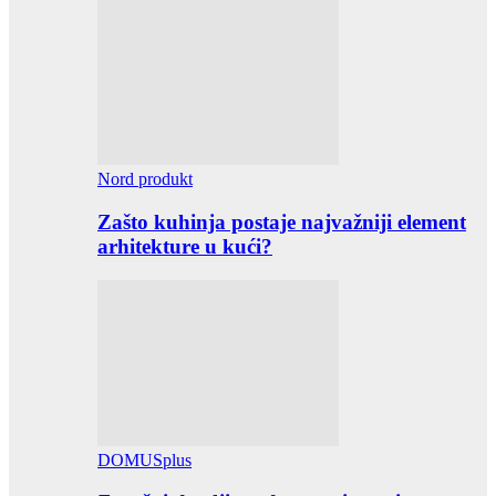
Nord produkt
Zašto kuhinja postaje najvažniji element
arhitekture u kući?
DOMUSplus