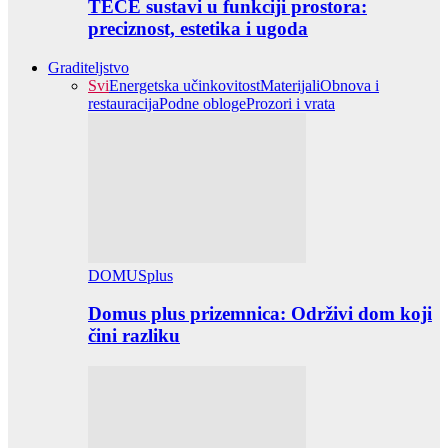
TECE sustavi u funkciji prostora:
preciznost, estetika i ugoda
Graditeljstvo
Svi
Energetska učinkovitost
Materijali
Obnova i
restauracija
Podne obloge
Prozori i vrata
DOMUSplus
Domus plus prizemnica: Održivi dom koji
čini razliku