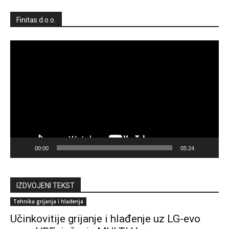
Finitas d.o.o.
Reproduktor
videozapisa
00:00
05:24
IZDVOJENI TEKST
Tehnika grijanja i hlađenja
Učinkovitije grijanje i hlađenje uz LG-evo