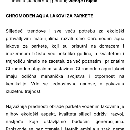
imali u standardnoj ponudi;
wenge i bijela.
CHROMODEN AQUA LAKOVI ZA PARKETE
Slijedeći trendove i sve veću potrebu za ekološki
prihvatljivim materijalima razvili smo Chromoden aqua
lakove za parkete, koji su prisutni na domaćem i
inozemnom tržištu već nekoliko godina, a kvalitetom i
trajnošću nimalo ne zaostaju za već poznatim i priznatim
Chromoden otapalnim sustavima. Chromoden aqua lakovi
imaju odlična mehanička svojstva i otpornost na
kemikalije. Vrlo se jednostavno nanose, a pokazuju
izuzetnu trajnost.
Najvažnija prednosti obrade parketa vodenim lakovima je
njihov ekološki aspekt, kvaliteta slijedi održivi razvoj,
nasljeđe koje ostavljamo budućim generacijama.
Proizvode se bez otapala i štetnih emisija u zrak, nema