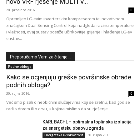
novo VRF rješenje MULTI V...
28. prosinca 2016.
0
Opremljen LG-evim inverterskim kompresorom te inovativnom
značajkom Dual Sensing Control koja nadgleda razinu temperature
i vlažnosti, ovaj sustav postiže učinkovitije grijanje i hlađenje LG-ev
sustav...
Preporučamo Vam za čitanje ...
Podne obloge
Kako se ocjenjuju greške površinske obrade
podnih obloga?
30. rujna 2016.
0
Već smo pisali o neobičnim slučajevima koji se sretnu, kad god se
radi s drvom ili o drvu, u kojima mislimo da su rješenje...
KARL BACHL – optimalna toplinska izolacija
za energetsku obnovu zgrada
30. rujna 2015.
Energetska učinkovitost