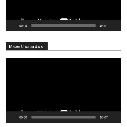
00:00
08:01
Mapei Croatia d.o.o.
Reproduktor
videozapisa
00:00
58:07