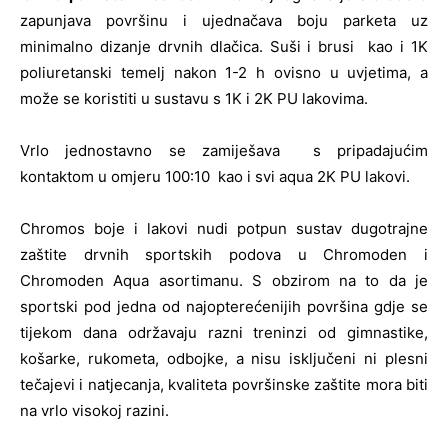
zapunjava površinu i ujednačava boju parketa uz
minimalno dizanje drvnih dlačica. Suši i brusi kao i 1K
poliuretanski temelj nakon 1-2 h ovisno u uvjetima, a
može se koristiti u sustavu s 1K i 2K PU lakovima.
Vrlo jednostavno se zamiješava s pripadajućim
kontaktom u omjeru 100:10 kao i svi aqua 2K PU lakovi.
Chromos boje i lakovi nudi potpun sustav dugotrajne
zaštite drvnih sportskih podova u Chromoden i
Chromoden Aqua asortimanu. S obzirom na to da je
sportski pod jedna od najopterećenijih površina gdje se
tijekom dana održavaju razni treninzi od gimnastike,
košarke, rukometa, odbojke, a nisu isključeni ni plesni
tečajevi i natjecanja, kvaliteta površinske zaštite mora biti
na vrlo visokoj razini.