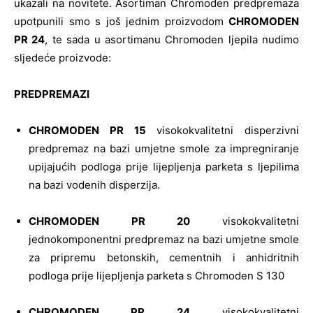
ukazali na novitete. Asortiman Chromoden predpremaza
upotpunili smo s još jednim proizvodom
CHROMODEN
PR 24
, te sada u asortimanu Chromoden ljepila nudimo
sljedeće proizvode:
PREDPREMAZI
CHROMODEN PR 15
visokokvalitetni disperzivni
predpremaz na bazi umjetne smole za impregniranje
upijajućih podloga prije lijepljenja parketa s ljepilima
na bazi vodenih disperzija.
CHROMODEN
PR
20
visokokvalitetni
jednokomponentni predpremaz na bazi umjetne smole
za pripremu betonskih, cementnih i anhidritnih
podloga prije lijepljenja parketa s Chromoden S 130
CHROMODEN PR 24
visokokvalitetni