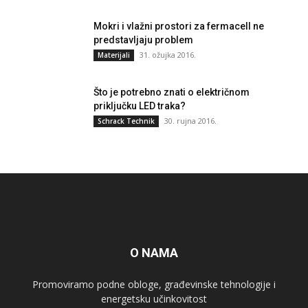
Mokri i vlažni prostori za fermacell ne
predstavljaju problem
31. ožujka 2016.
Materijali
Što je potrebno znati o električnom
priključku LED traka?
30. rujna 2016.
Schrack Technik
O NAMA
Promoviramo podne obloge, građevinske tehnologije i
energetsku učinkovitost