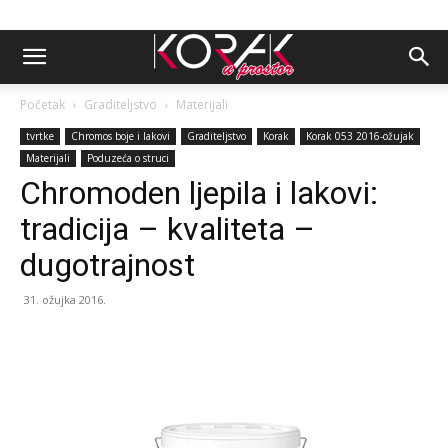
Početak
Graditeljstvo
Materijali
tvrtke
Chromos boje i lakovi
Graditeljstvo
Korak
Korak 053 2016-ožujak
Materijali
Poduzeća o struci
Chromoden ljepila i lakovi:
tradicija – kvaliteta –
dugotrajnost
31. ožujka 2016.