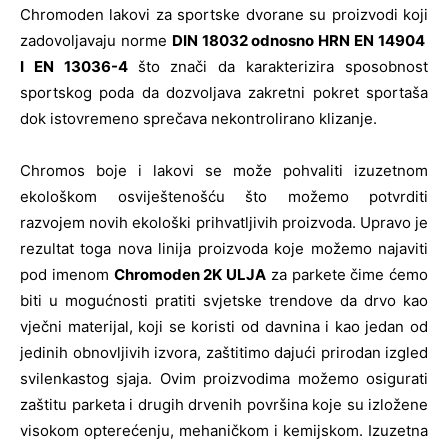
Chromoden lakovi za sportske dvorane su proizvodi koji
zadovoljavaju norme
DIN 18032 odnosno HRN EN 14904
I EN 13036-4
što znači da karakterizira sposobnost
sportskog poda da dozvoljava zakretni pokret sportaša
dok istovremeno sprečava nekontrolirano klizanje.
Chromos boje i lakovi se može pohvaliti izuzetnom
ekološkom osviještenošću što možemo potvrditi
razvojem novih ekološki prihvatljivih proizvoda. Upravo je
rezultat toga nova linija proizvoda koje možemo najaviti
pod imenom
Chromoden 2K ULJA
za parkete čime ćemo
biti u mogućnosti pratiti svjetske trendove da drvo kao
vječni materijal, koji se koristi od davnina i kao jedan od
jedinih obnovljivih izvora, zaštitimo dajući prirodan izgled
svilenkastog sjaja. Ovim proizvodima možemo osigurati
zaštitu parketa i drugih drvenih površina koje su izložene
visokom opterećenju, mehaničkom i kemijskom. Izuzetna