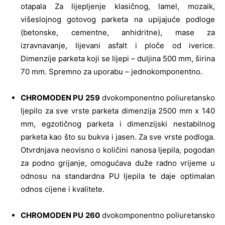
otapala Za lijepljenje klasičnog, lamel, mozaik,
višeslojnog gotovog parketa na upijajuće podloge
(betonske, cementne, anhidritne), mase za
izravnavanje, lijevani asfalt i ploče od iverice.
Dimenzije parketa koji se lijepi – duljina 500 mm, širina
70 mm. Spremno za uporabu – jednokomponentno.
CHROMODEN PU 259
dvokomponentno poliuretansko
ljepilo za sve vrste parketa dimenzija 2500 mm x 140
mm, egzotičnog parketa i dimenzijski nestabilnog
parketa kao što su bukva i jasen. Za sve vrste podloga.
Otvrdnjava neovisno o količini nanosa ljepila, pogodan
za podno grijanje, omogućava duže radno vrijeme u
odnosu na standardna PU ljepila te daje optimalan
odnos cijene i kvalitete.
CHROMODEN PU 260
dvokomponentno poliuretansko