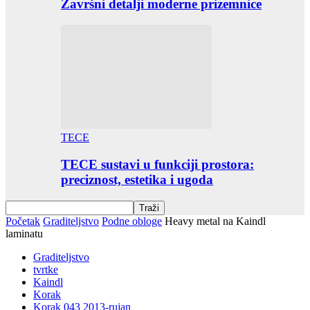
Završni detalji moderne prizemnice
TECE
TECE sustavi u funkciji prostora:
preciznost, estetika i ugoda
Početak
Graditeljstvo
Podne obloge
Heavy metal na Kaindl
laminatu
Graditeljstvo
tvrtke
Kaindl
Korak
Korak 043 2013-rujan