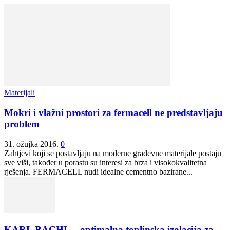
Materijali
Mokri i vlažni prostori za fermacell ne predstavljaju
problem
31. ožujka 2016.
0
Zahtjevi koji se postavljaju na moderne građevne materijale postaju
sve viši, također u porastu su interesi za brza i visokokvalitetna
rješenja. FERMACELL nudi idealne cementno bazirane...
KARL BACHL – optimalna toplinska izolacija za