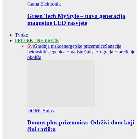
Gama Elektronik
Green Tech MyStyle – nova generacija
magnetne LED rasvjete
Tvrtke
PROJEKTNE PRIČE
Svi
Gradnja niskoenergetske prizemnice
Sanacija
betonskih stepenica + nadstrešnica + ograda + uređenje
okoliša
DOMUSplus
Domus plus prizemnica: Održivi dom koji
čini razliku