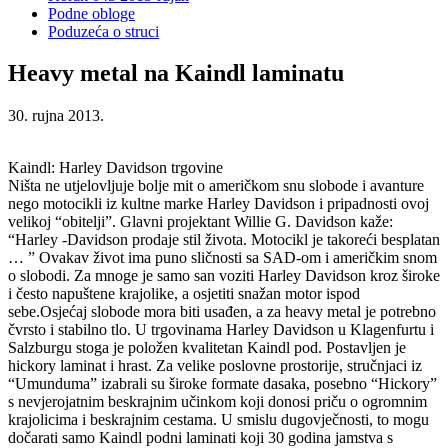
Podne obloge
Poduzeća o struci
Heavy metal na Kaindl laminatu
30. rujna 2013.
Kaindl: Harley Davidson trgovine
Ništa ne utjelovljuje bolje mit o američkom snu slobode i avanture
nego motocikli iz kultne marke Harley Davidson i pripadnosti ovoj
velikoj “obitelji”. Glavni projektant Willie G. Davidson kaže:
“Harley -Davidson prodaje stil života. Motocikl je takoreći besplatan
… ” Ovakav život ima puno sličnosti sa SAD-om i američkim snom
o slobodi. Za mnoge je samo san voziti Harley Davidson kroz široke
i često napuštene krajolike, a osjetiti snažan motor ispod
sebe.
Osjećaj slobode mora biti usađen, a za heavy metal je potrebno
čvrsto i stabilno tlo. U trgovinama Harley Davidson u Klagenfurtu i
Salzburgu stoga je položen kvalitetan Kaindl pod. Postavljen je
hickory laminat i hrast. Za velike poslovne prostorije, stručnjaci iz
“Umunduma” izabrali su široke formate dasaka, posebno “Hickory”
s nevjerojatnim beskrajnim učinkom koji donosi priču o ogromnim
krajolicima i beskrajnim cestama. U smislu dugovječnosti, to mogu
dočarati samo Kaindl podni laminati koji 30 godina jamstva s