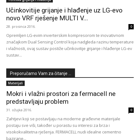
Učinkovitije grijanje i hlađenje uz LG-evo
novo VRF rješenje MULTI V...
28. prosinca 2016.
0
Opremljen LG-evim inverterskim kompresorom te inovativnom
značajkom Dual Sensing Control koja nadgleda razinu temperature
i vlažnosti, ovaj sustav postiže učinkovitije grijanje i hlađenje LG-ev
sustav...
Preporučamo Vam za čitanje ...
Materijali
Mokri i vlažni prostori za fermacell ne
predstavljaju problem
31. ožujka 2016.
0
Zahtjevi koji se postavljaju na moderne građevne materijale
postaju sve viši, također u porastu su interesi za brza i
visokokvalitetna rješenja. FERMACELL nudi idealne cementno
bazirane...