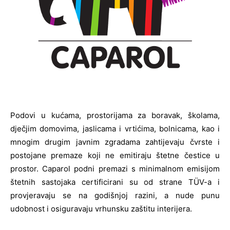
Podovi u kućama, prostorijama za boravak, školama,
dječjim domovima, jaslicama i vrtićima, bolnicama, kao i
mnogim drugim javnim zgradama zahtijevaju čvrste i
postojane premaze koji ne emitiraju štetne čestice u
prostor. Caparol podni premazi s minimalnom emisijom
štetnih sastojaka certificirani su od strane TÜV-a i
provjeravaju se na godišnjoj razini, a nude punu
udobnost i osiguravaju vrhunsku zaštitu interijera.