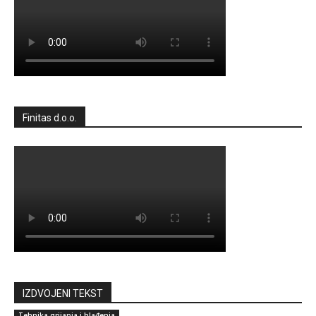
Finitas d.o.o.
IZDVOJENI TEKST
Tehnika grijanja i hlađenja