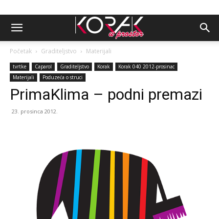
Početak
Graditeljstvo
Materijali
tvrtke
Caparol
Graditeljstvo
Korak
Korak 040 2012-prosinac
Materijali
Poduzeća o struci
PrimaKlima – podni premazi
23. prosinca 2012.