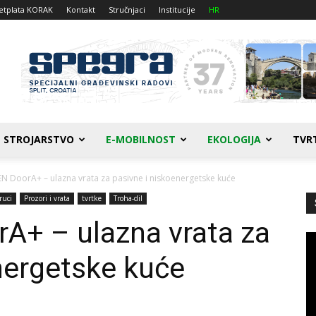
etplata KORAK
Kontakt
Stručnjaci
Institucije
HR
STROJARSTVO
E-MOBILNOST
EKOLOGIJA
TVR
 DoorA+ – ulazna vrata za pasivne i niskoenergetske kuće
ruci
Prozori i vrata
tvrtke
Troha-dil
+ – ulazna vrata za
Re
vi
nergetske kuće