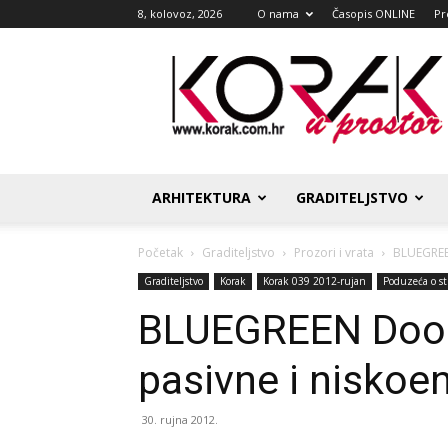
8, kolovoz, 2026
O nama
Časopis ONLINE
Pr
Korak
u
prostor
ARHITEKTURA
GRADITELJSTVO
Početak
Graditeljstvo
Prozori i vrata
BLUEGREEN
Graditeljstvo
Korak
Korak 039 2012-rujan
Poduzeća o st
BLUEGREEN DoorA
pasivne i niskoe
30. rujna 2012.