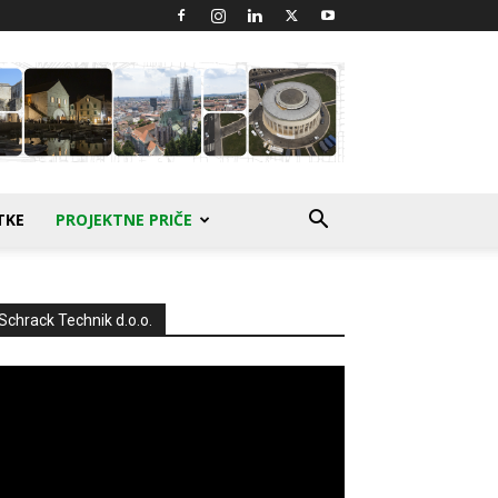
TKE
PROJEKTNE PRIČE
Schrack Technik d.o.o.
produktor
deozapisa