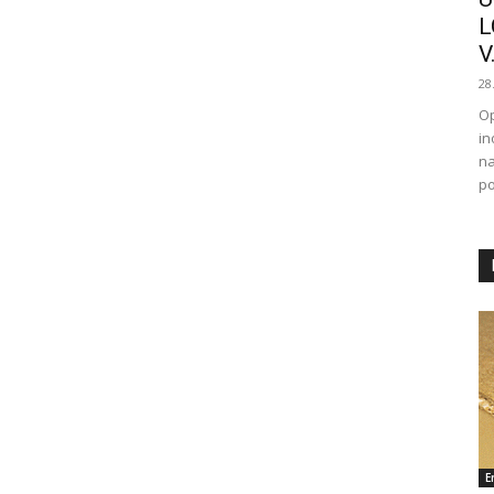
L
V.
28
Op
in
na
po
E