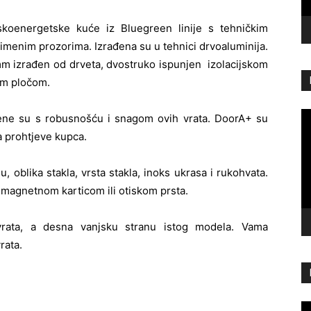
koenergetske kuće iz Bluegreen linije s tehničkim
oimenim prozorima. Izrađena su u tehnici drvoaluminija.
 mm izrađen od drveta, dvostruko ispunjen izolacijskom
om pločom.
Re
ađene su s robusnošću i snagom ovih vrata. DoorA+ su
vi
 prohtjeve kupca.
, oblika stakla, vrsta stakla, inoks ukrasa i rukohvata.
, magnetnom karticom ili otiskom prsta.
 vrata, a desna vanjsku stranu istog modela. Vama
rata.
Re