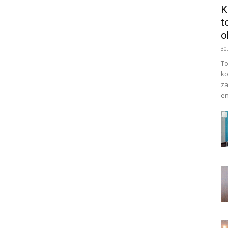
K
t
o
30
To
ko
za
en