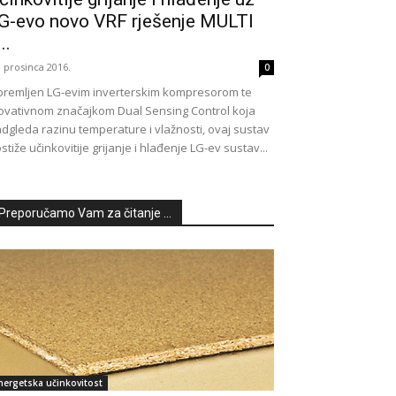
G-evo novo VRF rješenje MULTI
..
. prosinca 2016.
0
remljen LG-evim inverterskim kompresorom te
ovativnom značajkom Dual Sensing Control koja
dgleda razinu temperature i vlažnosti, ovaj sustav
stiže učinkovitije grijanje i hlađenje LG-ev sustav...
Preporučamo Vam za čitanje ...
nergetska učinkovitost