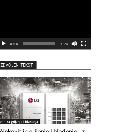
deozapisa
00:00
05:24
IZDVOJENI TEKST
ehnika grijanja i hlađenja
činkovitije grijanje i hlađenje uz