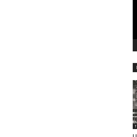
vi
T
U