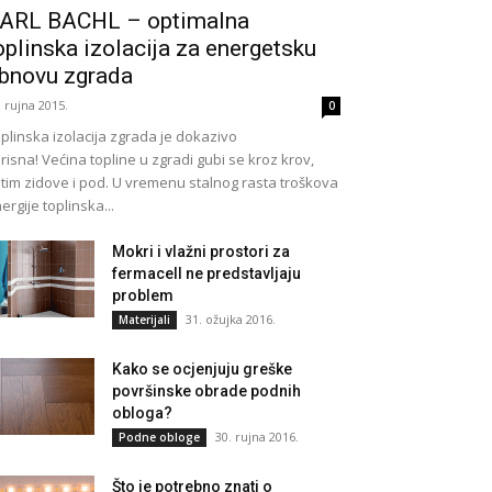
ARL BACHL – optimalna
oplinska izolacija za energetsku
bnovu zgrada
. rujna 2015.
0
plinska izolacija zgrada je dokazivo
risna! Većina topline u zgradi gubi se kroz krov,
tim zidove i pod. U vremenu stalnog rasta troškova
ergije toplinska...
Mokri i vlažni prostori za
fermacell ne predstavljaju
problem
31. ožujka 2016.
Materijali
Kako se ocjenjuju greške
površinske obrade podnih
obloga?
30. rujna 2016.
Podne obloge
Što je potrebno znati o