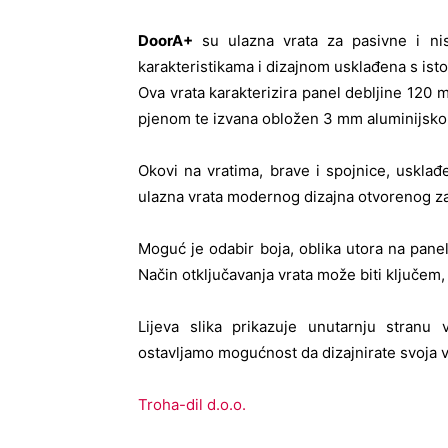
DoorA+
su ulazna vrata za pasivne i nis
karakteristikama i dizajnom usklađena s ist
Ova vrata karakterizira panel debljine 120
pjenom te izvana obložen 3 mm aluminijsk
Okovi na vratima, brave i spojnice, uskl
ulazna vrata modernog dizajna otvorenog za
Moguć je odabir boja, oblika utora na panelu
Način otključavanja vrata može biti ključem
Lijeva slika prikazuje unutarnju stranu
ostavljamo mogućnost da dizajnirate svoja v
Troha-dil d.o.o.