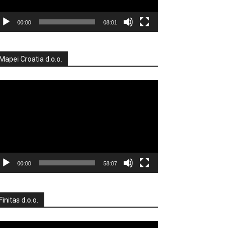
00:00
08:01
Mapei Croatia d.o.o.
produktor
deozapisa
00:00
58:07
Finitas d.o.o.
produktor