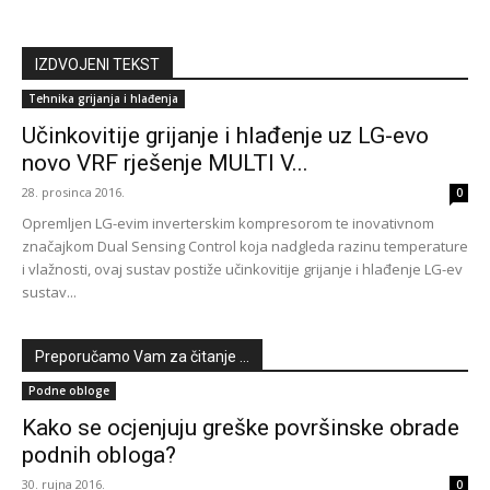
IZDVOJENI TEKST
Tehnika grijanja i hlađenja
Učinkovitije grijanje i hlađenje uz LG-evo
novo VRF rješenje MULTI V...
28. prosinca 2016.
0
Opremljen LG-evim inverterskim kompresorom te inovativnom
značajkom Dual Sensing Control koja nadgleda razinu temperature
i vlažnosti, ovaj sustav postiže učinkovitije grijanje i hlađenje LG-ev
sustav...
Preporučamo Vam za čitanje ...
Podne obloge
Kako se ocjenjuju greške površinske obrade
podnih obloga?
30. rujna 2016.
0