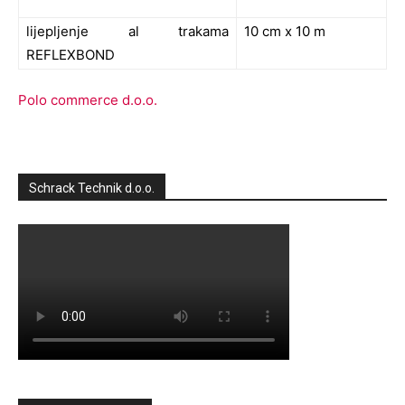
lijepljenje al trakama
10 cm x 10 m
REFLEXBOND
Polo commerce d.o.o.
Schrack Technik d.o.o.