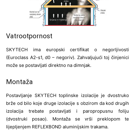
Vatrootpornost
SKYTECH ima europski certifikat o negorljivosti
(Euroclass A2-s1, d0 – negoriv). Zahvaljujući toj činjenici
može se postavljati direktno na dimnjak.
Montaža
Postavljanje SKYTECH toplinske izolacije je dvostruko
brže od bilo koje druge izolacije s obzirom da kod drugih
izolacija trebate postavljati i paropropusnu foliju
(dvostruki posao). Montaža se vrši preklopom te
lijepljenjem REFLEXBOND aluminijskim trakama.