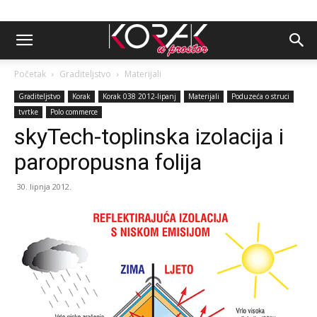
Početak
Graditeljstvo
Materijali
Graditeljstvo
Korak
Korak 038 2012-lipanj
Materijali
Poduzeća o struci
tvrtke
Polo commerce
skyTech-toplinska izolacija i
paropropusna folija
30. lipnja 2012.