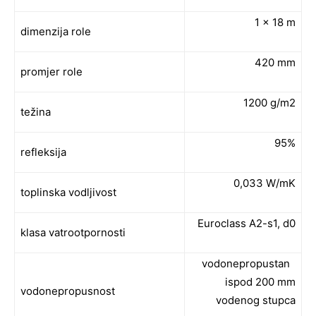
1 x 18 m
dimenzija role
420 mm
promjer role
1200 g/m2
težina
95%
refleksija
0,033 W/mK
toplinska vodljivost
Euroclass A2-s1, d0
klasa vatrootpornosti
vodonepropustan
ispod 200 mm
vodonepropusnost
vodenog stupca