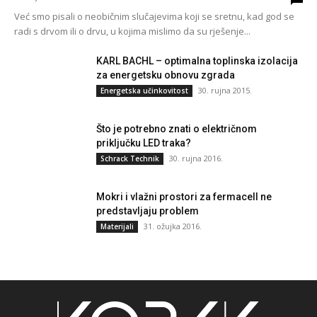
Već smo pisali o neobičnim slučajevima koji se sretnu, kad god se
radi s drvom ili o drvu, u kojima mislimo da su rješenje...
KARL BACHL – optimalna toplinska izolacija
za energetsku obnovu zgrada
30. rujna 2015.
Energetska učinkovitost
Što je potrebno znati o električnom
priključku LED traka?
30. rujna 2016.
Schrack Technik
Mokri i vlažni prostori za fermacell ne
predstavljaju problem
31. ožujka 2016.
Materijali