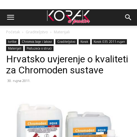
Početak
Graditeljstvo
Materijali
tvrtke
Chromos boje i lakovi
Graditeljstvo
Korak
Korak 035 2011-rujan
Materijali
Poduzeća o struci
Hrvatsko uvjerenje o kvaliteti
za Chromoden sustave
30. rujna 2011.