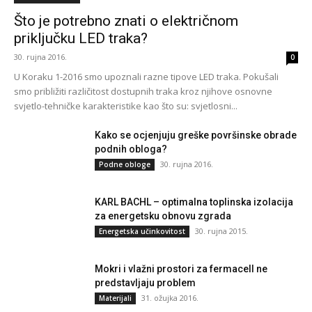
Što je potrebno znati o električnom
priključku LED traka?
30. rujna 2016.
0
U Koraku 1-2016 smo upoznali razne tipove LED traka. Pokušali
smo približiti različitost dostupnih traka kroz njihove osnovne
svjetlo-tehničke karakteristike kao što su: svjetlosni...
Kako se ocjenjuju greške površinske obrade
podnih obloga?
30. rujna 2016.
Podne obloge
KARL BACHL – optimalna toplinska izolacija
za energetsku obnovu zgrada
30. rujna 2015.
Energetska učinkovitost
Mokri i vlažni prostori za fermacell ne
predstavljaju problem
31. ožujka 2016.
Materijali