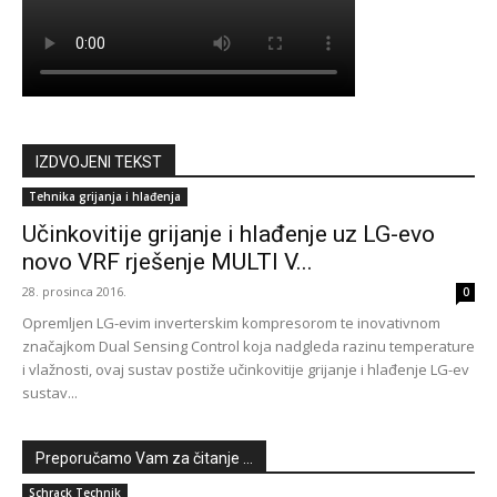
IZDVOJENI TEKST
Tehnika grijanja i hlađenja
Učinkovitije grijanje i hlađenje uz LG-evo
novo VRF rješenje MULTI V...
28. prosinca 2016.
0
Opremljen LG-evim inverterskim kompresorom te inovativnom
značajkom Dual Sensing Control koja nadgleda razinu temperature
i vlažnosti, ovaj sustav postiže učinkovitije grijanje i hlađenje LG-ev
sustav...
Preporučamo Vam za čitanje ...
Schrack Technik