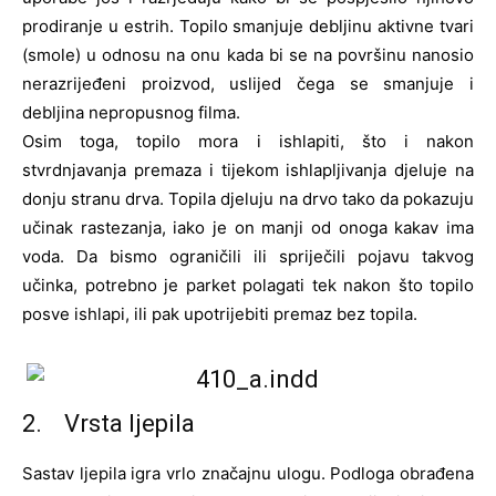
prodiranje u estrih. Topilo smanjuje debljinu aktivne tvari
(smole) u odnosu na onu kada bi se na površinu nanosio
nerazrijeđeni proizvod, uslijed čega se smanjuje i
debljina nepropusnog filma.
Osim toga, topilo mora i ishlapiti, što i nakon
stvrdnjavanja premaza i tijekom ishlapljivanja djeluje na
donju stranu drva. Topila djeluju na drvo tako da pokazuju
učinak rastezanja, iako je on manji od onoga kakav ima
voda. Da bismo ograničili ili spriječili pojavu takvog
učinka, potrebno je parket polagati tek nakon što topilo
posve ishlapi, ili pak upotrijebiti premaz bez topila.
2. Vrsta ljepila
Sastav ljepila igra vrlo značajnu ulogu. Podloga obrađena