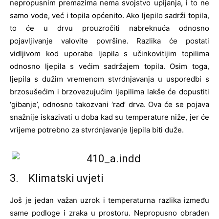
nepropusnim premazima nema svojstvo upijanja, i to ne
samo vode, već i topila općenito. Ako ljepilo sadrži topila,
to će u drvu prouzročiti nabreknuća odnosno
pojavljivanje valovite površine. Razlika će postati
vidljivom kod uporabe ljepila s učinkovitijim topilima
odnosno ljepila s većim sadržajem topila. Osim toga,
ljepila s dužim vremenom stvrdnjavanja u usporedbi s
brzosušećim i brzovezujućim ljepilima lakše će dopustiti
‘gibanje’, odnosno takozvani ‘rad’ drva. Ova će se pojava
snažnije iskazivati u doba kad su temperature niže, jer će
vrijeme potrebno za stvrdnjavanje ljepila biti duže.
3. Klimatski uvjeti
Još je jedan važan uzrok i temperaturna razlika između
same podloge i zraka u prostoru. Nepropusno obrađen