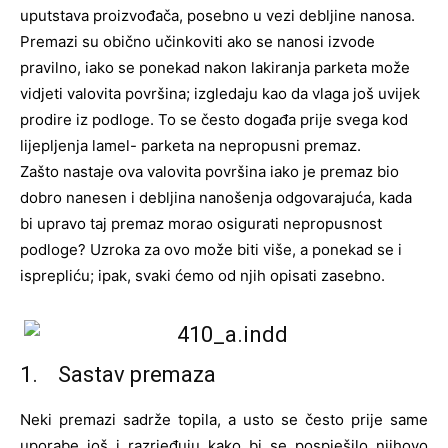
uputstava proizvođača, posebno u vezi debljine nanosa.
Premazi su obično učinkoviti ako se nanosi izvode
pravilno, iako se ponekad nakon lakiranja parketa može
vidjeti valovita površina; izgledaju kao da vlaga još uvijek
prodire iz podloge. To se često događa prije svega kod
lijepljenja lamel- parketa na nepropusni premaz.
Zašto nastaje ova valovita površina iako je premaz bio
dobro nanesen i debljina nanošenja odgovarajuća, kada
bi upravo taj premaz morao osigurati nepropusnost
podloge? Uzroka za ovo može biti više, a ponekad se i
isprepliću; ipak, svaki ćemo od njih opisati zasebno.
1. Sastav premaza
Neki premazi sadrže topila, a usto se često prije same
uporabe još i razrjeđuju kako bi se pospješilo njihovo