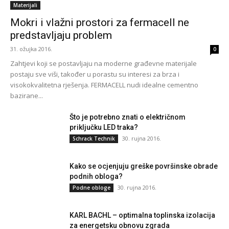
Materijali
Mokri i vlažni prostori za fermacell ne
predstavljaju problem
31. ožujka 2016.
0
Zahtjevi koji se postavljaju na moderne građevne materijale
postaju sve viši, također u porastu su interesi za brza i
visokokvalitetna rješenja. FERMACELL nudi idealne cementno
bazirane...
Što je potrebno znati o električnom
priključku LED traka?
30. rujna 2016.
Schrack Technik
Kako se ocjenjuju greške površinske obrade
podnih obloga?
30. rujna 2016.
Podne obloge
KARL BACHL – optimalna toplinska izolacija
za energetsku obnovu zgrada