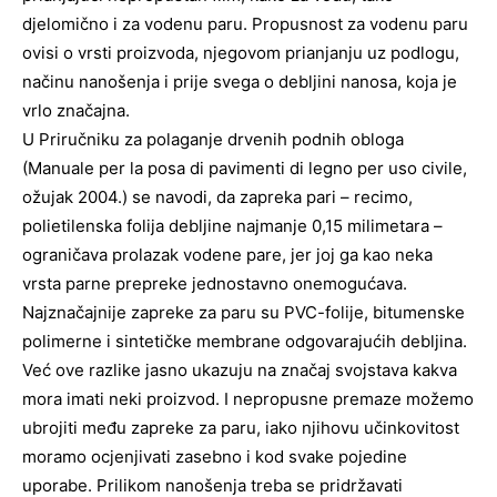
djelomično i za vodenu paru. Propusnost za vodenu paru
ovisi o vrsti proizvoda, njegovom prianjanju uz podlogu,
načinu nanošenja i prije svega o debljini nanosa, koja je
vrlo značajna.
U Priručniku za polaganje drvenih podnih obloga
(Manuale per la posa di pavimenti di legno per uso civile,
ožujak 2004.) se navodi, da zapreka pari – recimo,
polietilenska folija debljine najmanje 0,15 milimetara –
ograničava prolazak vodene pare, jer joj ga kao neka
vrsta parne prepreke jednostavno onemogućava.
Najznačajnije zapreke za paru su PVC-folije, bitumenske
polimerne i sintetičke membrane odgovarajućih debljina.
Već ove razlike jasno ukazuju na značaj svojstava kakva
mora imati neki proizvod. I nepropusne premaze možemo
ubrojiti među zapreke za paru, iako njihovu učinkovitost
moramo ocjenjivati zasebno i kod svake pojedine
uporabe. Prilikom nanošenja treba se pridržavati