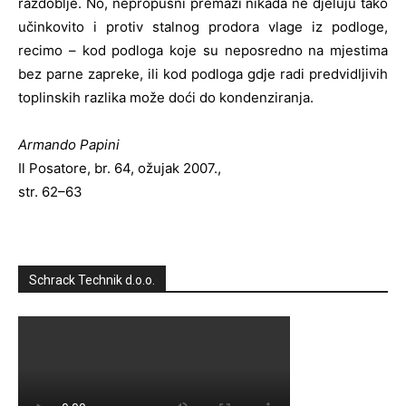
razdoblje. No, nepropusni premazi nikada ne djeluju tako
učinkovito i protiv stalnog prodora vlage iz podloge,
recimo – kod podloga koje su neposredno na mjestima
bez parne zapreke, ili kod podloga gdje radi predvidljivih
toplinskih razlika može doći do kondenziranja.
Armando Papini
Il Posatore, br. 64, ožujak 2007.,
str. 62–63
Schrack Technik d.o.o.