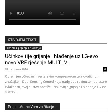
IZDVOJENI TEKST
Tehnika grijanja i hlađenja
Učinkovitije grijanje i hlađenje uz LG-evo
novo VRF rješenje MULTI V...
28. prosinca 2016.
0
Opremljen LG-evim inverterskim kompresorom te inovativnom
značajkom Dual Sensing Control koja nadgleda razinu temperature
i vlažnosti, ovaj sustav postiže učinkovitije grijanje i hlađenje LG-ev
sustav...
Preporučamo Vam za čitanje ...