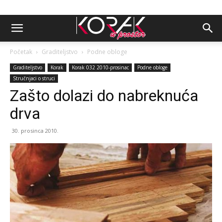
Početak
Graditeljstvo
Podne obloge
Graditeljstvo
Korak
Korak 032 2010-prosinac
Podne obloge
Stručnjaci o struci
Zašto dolazi do nabreknuća
drva
30. prosinca 2010.