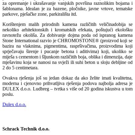
za opremanje i ukrašavanje vanjskih površina raznolikim bojama i
šablonama. Idealan je za bazene, pločnike, javne vrtove, tematske
parkove, pješačke zone, parkirališta itd.
Korištenjem malih prirodnih kamena različitih veličinadobija se
nekoliko arhitektonskih i kromatskih efekata, poštujući ekološku
ravnotežu okoliša. Za dobivanje dojma poda od ispranog kamena
Stone International razvio je CHROMOSTONE® (proizvod koji se
bazira na vlaknima, pigmentima, raspršivačima, proizvodima koji
sprječavaju širenje i pucanje betona i aditivima) koji, ukoliko se
miješa s cementom i šljunkom različitih boja, oblika i dimenzija, daje
mješavinu koja se nanosi na svježi ili suhi beton u sloju debljine od
2 do 5 centimetara.
Ovakva rješenja još su jedan dokaz da ako želite imati kvalitetna,
moderna i cjenovno prihvatljiva rješenja podova najbolja adresa je
DULEX d.o.o. Ludbreg – tvrtka s više od 20 godina iskustva u tom
poslu.
Dulex d.o.o.
Schrack Technik d.o.o.