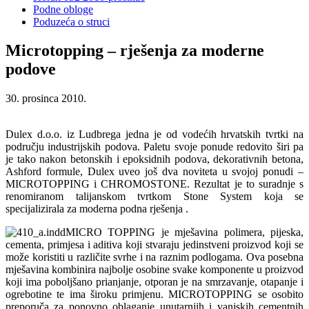
Podne obloge
Poduzeća o struci
Microtopping – rješenja za moderne
podove
30. prosinca 2010.
Dulex d.o.o. iz Ludbrega jedna je od vodećih hrvatskih tvrtki na
području industrijskih podova. Paletu svoje ponude redovito širi pa
je tako nakon betonskih i epoksidnih podova, dekorativnih betona,
Ashford formule, Dulex uveo još dva noviteta u svojoj ponudi –
MICROTOPPING i CHROMOSTONE. Rezultat je to suradnje s
renomiranom talijanskom tvrtkom Stone System koja se
specijalizirala za moderna podna rješenja .
MICRO TOPPING je mješavina polimera, pijeska,
cementa, primjesa i aditiva koji stvaraju jedinstveni proizvod koji se
može koristiti u različite svrhe i na raznim podlogama. Ova posebna
mješavina kombinira najbolje osobine svake komponente u proizvod
koji ima poboljšano prianjanje, otporan je na smrzavanje, otapanje i
ogrebotine te ima široku primjenu. MICROTOPPING se osobito
preporuča za ponovno oblaganje unutarnjih i vanjskih cementnih