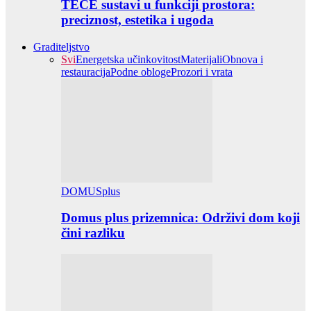
TECE sustavi u funkciji prostora:
preciznost, estetika i ugoda
Graditeljstvo
Svi
Energetska učinkovitost
Materijali
Obnova i
restauracija
Podne obloge
Prozori i vrata
DOMUSplus
Domus plus prizemnica: Održivi dom koji
čini razliku