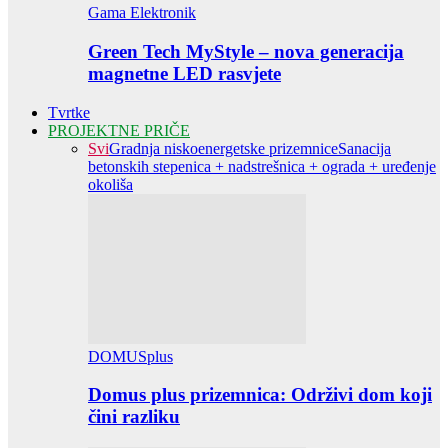
Gama Elektronik
Green Tech MyStyle – nova generacija
magnetne LED rasvjete
Tvrtke
PROJEKTNE PRIČE
Svi
Gradnja niskoenergetske prizemnice
Sanacija
betonskih stepenica + nadstrešnica + ograda + uređenje
okoliša
DOMUSplus
Domus plus prizemnica: Održivi dom koji
čini razliku