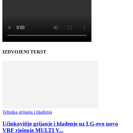
IZDVOJENI TEKST
Tehnika grijanja i hlađenja
Učinkovitije grijanje i hlađenje uz LG-evo novo
VRF rješenje MULTI V...