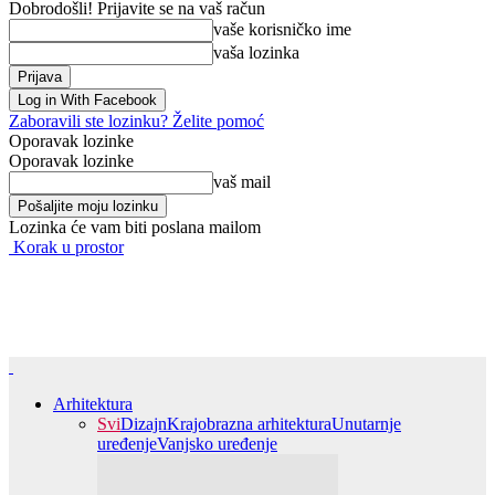
Dobrodošli! Prijavite se na vaš račun
vaše korisničko ime
vaša lozinka
Log in With Facebook
Zaboravili ste lozinku? Želite pomoć
Oporavak lozinke
Oporavak lozinke
vaš mail
Lozinka će vam biti poslana mailom
Korak u prostor
Arhitektura
Svi
Dizajn
Krajobrazna arhitektura
Unutarnje
uređenje
Vanjsko uređenje