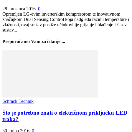
28. prosinca 2016.
0
Opremljen LG-evim inverterskim kompresorom te inovativnom
značajkom Dual Sensing Control koja nadgleda razinu temperature i
vlažnosti, ovaj sustav postiže učinkovitije grijanje i hlađenje LG-ev
sustav...
Preporučamo Vam za čitanje ...
Schrack Technik
Što je potrebno znati o električnom priključku LED
traka?
30. rujna 2016.
0