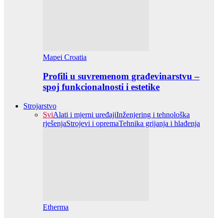
Mapei Croatia
Profili u suvremenom građevinarstvu –
spoj funkcionalnosti i estetike
Strojarstvo
Svi
Alati i mjerni uređaji
Inženjering i tehnološka
rješenja
Strojevi i oprema
Tehnika grijanja i hlađenja
Etherma