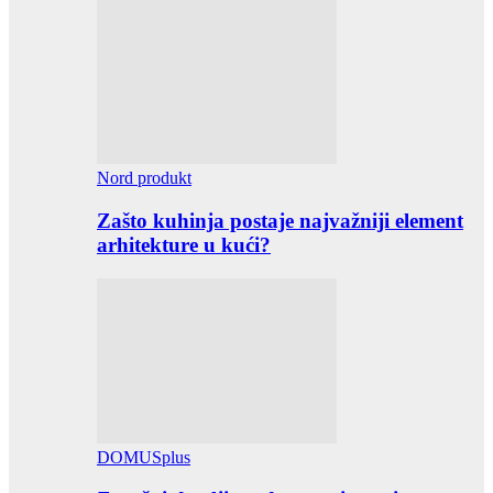
Nord produkt
Zašto kuhinja postaje najvažniji element
arhitekture u kući?
DOMUSplus