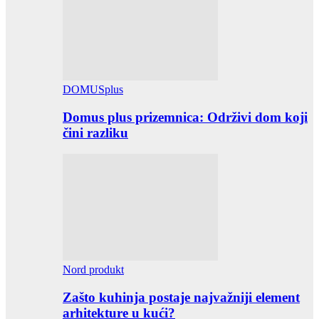
DOMUSplus
Domus plus prizemnica: Održivi dom koji
čini razliku
Nord produkt
Zašto kuhinja postaje najvažniji element
arhitekture u kući?