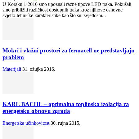
U Koraku 1-2016 smo upoznali razne tipove LED traka. Pokušali
smo približiti različitost dostupnih traka kroz njihove osnovne
svjetlo-tehničke karakteristike kao što su: svjetlosni...
Mokri i vlažni prostori za fermacell ne predstavljaju
problem
Materijali
31. ožujka 2016.
KARL BACHL – optimalna toplinska izolacija za
energetsku obnovu zgrada
Energetska učinkovitost
30. rujna 2015.