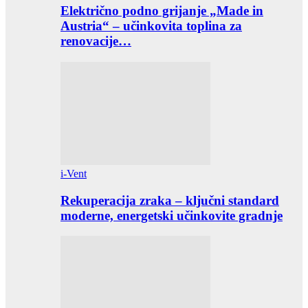
Električno podno grijanje „Made in
Austria“ – učinkovita toplina za
renovacije…
i-Vent
Rekuperacija zraka – ključni standard
moderne, energetski učinkovite gradnje