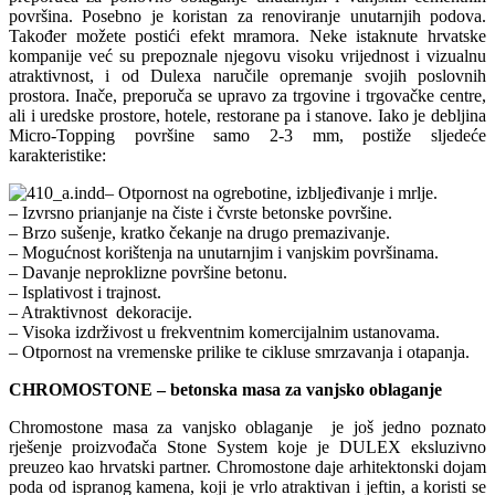
površina. Posebno je koristan za renoviranje unutarnjih podova.
Također možete postići efekt mramora. Neke istaknute hrvatske
kompanije već su prepoznale njegovu visoku vrijednost i vizualnu
atraktivnost, i od Dulexa naručile opremanje svojih poslovnih
prostora. Inače, preporuča se upravo za trgovine i trgovačke centre,
ali i uredske prostore, hotele, restorane pa i stanove. Iako je debljina
Micro-Topping površine samo 2-3 mm, postiže sljedeće
karakteristike:
– Otpornost na ogrebotine, izbljeđivanje i mrlje.
– Izvrsno prianjanje na čiste i čvrste betonske površine.
– Brzo sušenje, kratko čekanje na drugo premazivanje.
– Mogućnost korištenja na unutarnjim i vanjskim površinama.
– Davanje neproklizne površine betonu.
– Isplativost i trajnost.
– Atraktivnost dekoracije.
– Visoka izdrživost u frekventnim komercijalnim ustanovama.
– Otpornost na vremenske prilike te cikluse smrzavanja i otapanja.
CHROMOSTONE – betonska masa za vanjsko oblaganje
Chromostone masa za vanjsko oblaganje je još jedno poznato
rješenje proizvođača Stone System koje je DULEX eksluzivno
preuzeo kao hrvatski partner. Chromostone daje arhitektonski dojam
poda od ispranog kamena, koji je vrlo atraktivan i jeftin, a koristi se