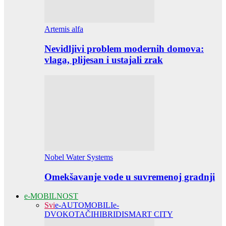
Artemis alfa
Nevidljivi problem modernih domova:
vlaga, plijesan i ustajali zrak
Nobel Water Systems
Omekšavanje vode u suvremenoj gradnji
e-MOBILNOST
Svi
e-AUTOMOBILI
e-
DVOKOTAČI
HIBRIDI
SMART CITY