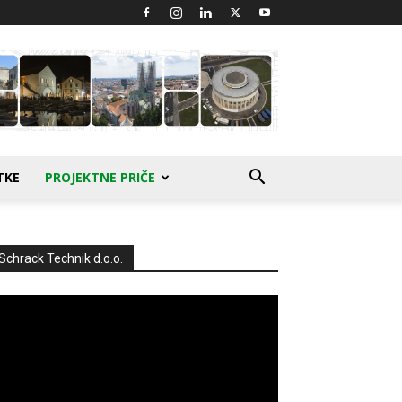
TKE
PROJEKTNE PRIČE
Schrack Technik d.o.o.
produktor
deozapisa