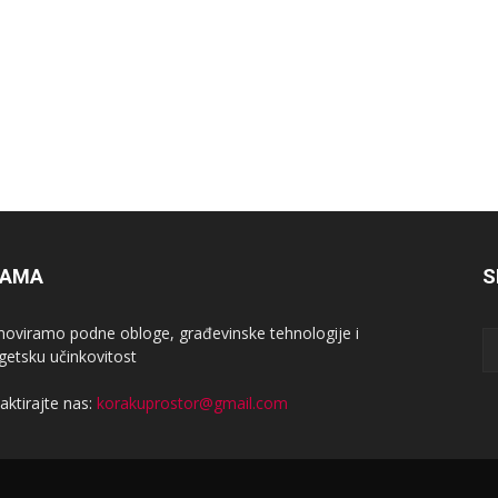
NAMA
S
oviramo podne obloge, građevinske tehnologije i
getsku učinkovitost
aktirajte nas:
korakuprostor@gmail.com