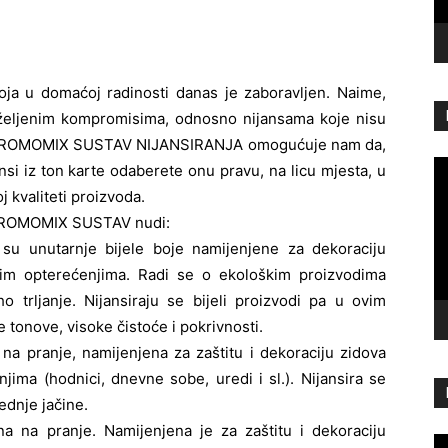
oja u domaćoj radinosti danas je zaboravljen. Naime,
neželjenim kompromisima, odnosno nijansama koje nisu
 CHROMOMIX SUSTAV NIJANSIRANJA omogućuje nam da,
Re
i iz ton karte odaberete onu pravu, na licu mjesta, u
vi
j kvaliteti proizvoda.
 CHROMOMIX SUSTAV nudi:
 unutarnje bijele boje namijenjene za dekoraciju
bijim opterećenjima. Radi se o ekološkim proizvodima
 trljanje. Nijansiraju se bijeli proizvodi pa u ovim
e tonove, visoke čistoće i pokrivnosti.
a pranje, namijenjena za zaštitu i dekoraciju zidova
ima (hodnici, dnevne sobe, uredi i sl.). Nijansira se
ednje jačine.
a na pranje. Namijenjena je za zaštitu i dekoraciju
Re