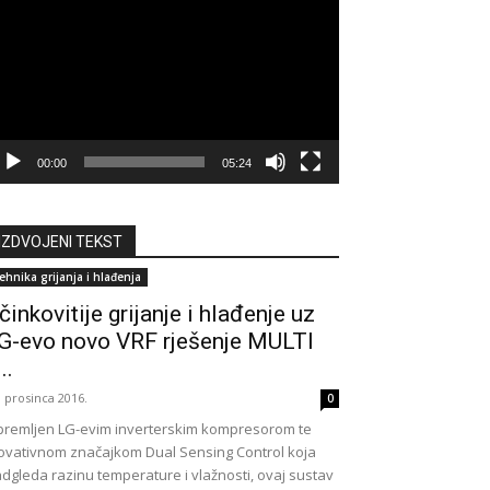
deozapisa
00:00
05:24
IZDVOJENI TEKST
ehnika grijanja i hlađenja
činkovitije grijanje i hlađenje uz
G-evo novo VRF rješenje MULTI
..
. prosinca 2016.
0
remljen LG-evim inverterskim kompresorom te
ovativnom značajkom Dual Sensing Control koja
dgleda razinu temperature i vlažnosti, ovaj sustav