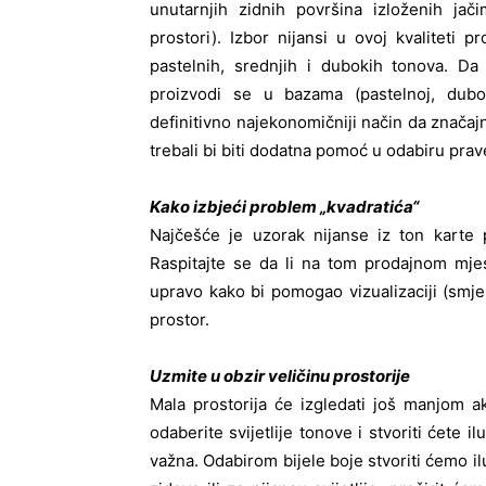
unutarnjih zidnih površina izloženih jač
prostori). Izbor nijansi u ovoj kvaliteti 
pastelnih, srednjih i dubokih tonova. Da 
proizvodi se u bazama (pastelnoj, dubok
definitivno najekonomičniji način da značaj
trebali bi biti dodatna pomoć u odabiru prav
Kako izbjeći problem „kvadratića“
Najčešće je uzorak nijanse iz ton karte p
Raspitajte se da li na tom prodajnom mje
upravo kako bi pomogao vizualizaciji (smješ
prostor.
Uzmite u obzir veličinu prostorije
Mala prostorija će izgledati još manjom a
odaberite svijetlije tonove i stvoriti ćete 
važna. Odabirom bijele boje stvoriti ćemo ilu