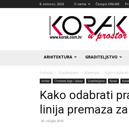
8, kolovoz, 2026
O nama
Časopis ONLINE
Pr
Korak
u
prostor
ARHITEKTURA
GRADITELJSTVO
Početak
Graditeljstvo
Materijali
Kako odabrati 
tvrtke
Chromos boje i lakovi
Graditeljstvo
Korak
Kora
Kako odabrati pra
linija premaza za
30. ožujka 2010.