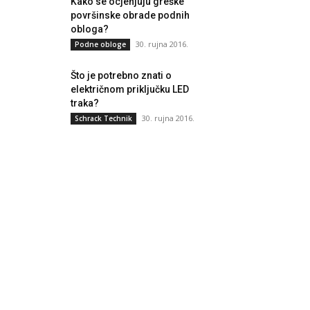
Kako se ocjenjuju greške
površinske obrade podnih
obloga?
30. rujna 2016.
Podne obloge
Što je potrebno znati o
električnom priključku LED
traka?
30. rujna 2016.
Schrack Technik