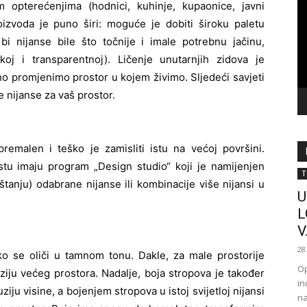
im opterećenjima (hodnici, kuhinje, kupaonice, javni
vi
proizvoda je puno širi: moguće je dobiti široku paletu
bi nijanse bile što točnije i imale potrebnu jačinu,
oj i transparentnoj). Ličenje unutarnjih zidova je
no promjenimo prostor u kojem živimo. Sljedeći savjeti
e nijanse za vaš prostor.
remalen i teško je zamisliti istu na većoj površini.
stu imaju program „Design studio“ koji je namijenjen
T
tanju) odabrane nijanse ili kombinacije više nijansi u
U
L
V.
28
ko se oliči u tamnom tonu. Dakle, za male prostorije
Op
iluziju većeg prostora. Nadalje, boja stropova je također
in
ziju visine, a bojenjem stropova u istoj svijetloj nijansi
na