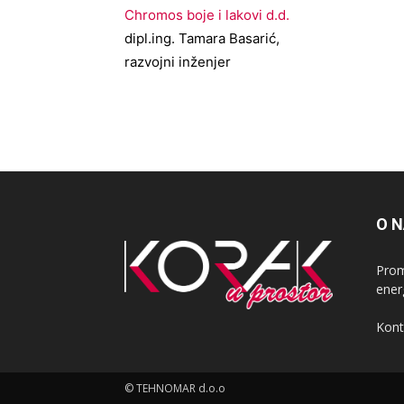
Chromos boje i lakovi d.d.
dipl.ing. Tamara Basarić,
razvojni inženjer
O 
Prom
ener
Kont
© TEHNOMAR d.o.o