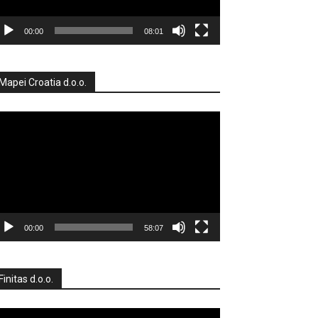
00:00
08:01
Mapei Croatia d.o.o.
produktor
deozapisa
00:00
58:07
Finitas d.o.o.
produktor