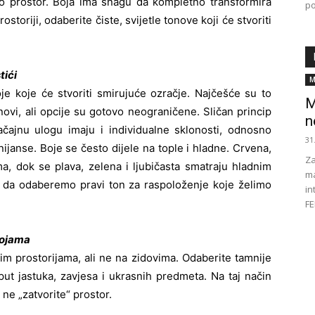
ćemo prostor. Boja ima snagu da kompletno transformira
po
ostoriji, odaberite čiste, svijetle tonove koji će stvoriti
tići
M
je koje će stvoriti smirujuće ozračje. Najčešće su to
M
tonovi, ali opcije su gotovo neograničene. Sličan princip
n
načajnu ulogu imaju i individualne sklonosti, odnosno
31
nijanse. Boje se često dijele na tople i hladne. Crvena,
Za
a, dok se plava, zelena i ljubičasta smatraju hladnim
ma
da odaberemo pravi ton za raspoloženje koje želimo
in
FE
bojama
jim prostorijama, ali ne na zidovima. Odaberite tamnije
put jastuka, zavjesa i ukrasnih predmeta. Na taj način
 ne „zatvorite“ prostor.