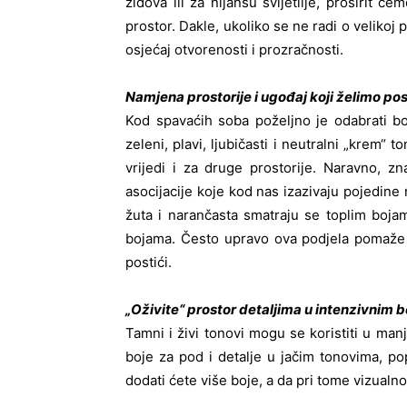
zidova ili za nijansu svijetlije, proširit 
prostor. Dakle, ukoliko se ne radi o velikoj pr
osjećaj otvorenosti i prozračnosti.
Namjena prostorije i ugođaj koji želimo pos
Kod spavaćih soba poželjno je odabrati bo
zeleni, plavi, ljubičasti i neutralni „krem“ 
vrijedi i za druge prostorije. Naravno, z
asocijacije koje kod nas izazivaju pojedine 
žuta i narančasta smatraju se toplim bojam
bojama. Često upravo ova podjela pomaže 
postići.
„Oživite“ prostor detaljima u intenzivnim 
Tamni i živi tonovi mogu se koristiti u man
boje za pod i detalje u jačim tonovima, po
dodati ćete više boje, a da pri tome vizualno