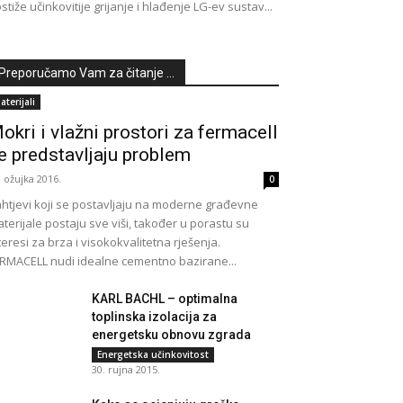
stiže učinkovitije grijanje i hlađenje LG-ev sustav...
Preporučamo Vam za čitanje ...
aterijali
okri i vlažni prostori za fermacell
e predstavljaju problem
. ožujka 2016.
0
htjevi koji se postavljaju na moderne građevne
terijale postaju sve viši, također u porastu su
teresi za brza i visokokvalitetna rješenja.
RMACELL nudi idealne cementno bazirane...
KARL BACHL – optimalna
toplinska izolacija za
energetsku obnovu zgrada
Energetska učinkovitost
30. rujna 2015.