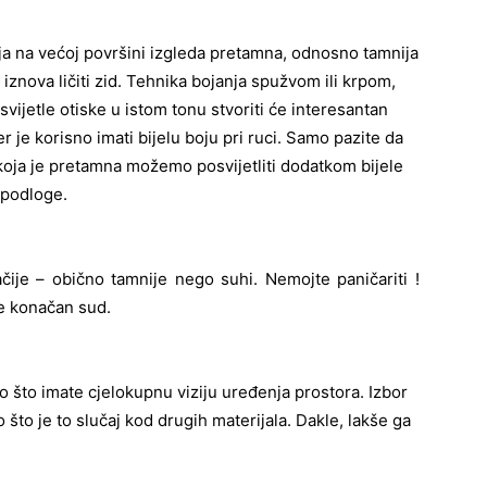
u koja na većoj površini izgleda pretamna, odnosno tamnija
iznova ličiti zid. Tehnika bojanja spužvom ili krpom,
ijetle otiske u istom tonu stvoriti će interesantan
r je korisno imati bijelu boju pri ruci. Samo pazite da
u koja je pretamna možemo posvijetliti dodatkom bijele
 podloge.
ije – obično tamnije nego suhi. Nemojte paničariti !
te konačan sud.
o što imate cjelokupnu viziju uređenja prostora. Izbor
što je to slučaj kod drugih materijala. Dakle, lakše ga