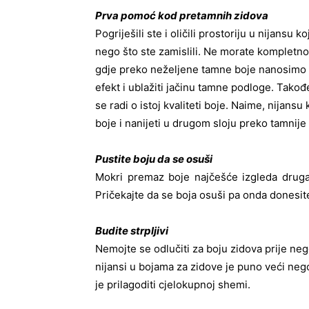
Prva pomoć kod pretamnih zidova
Pogriješili ste i oličili prostoriju u nijans
nego što ste zamislili. Ne morate kompletno 
gdje preko neželjene tamne boje nanosimo sv
efekt i ublažiti jačinu tamne podloge. Takođe
se radi o istoj kvaliteti boje. Naime, nijans
boje i nanijeti u drugom sloju preko tamnije
Pustite boju da se osuši
Mokri premaz boje najčešće izgleda drugač
Pričekajte da se boja osuši pa onda donesi
Budite strpljivi
Nemojte se odlučiti za boju zidova prije neg
nijansi u bojama za zidove je puno veći nego 
je prilagoditi cjelokupnoj shemi.