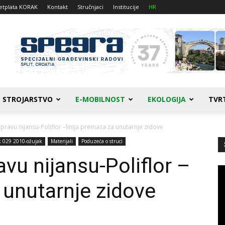
etplata KORAK
Kontakt
Stručnjaci
Institucije
HR
STROJARSTVO
E-MOBILNOST
EKOLOGIJA
TVR
pravu nijansu-Poliflor –linija premaza za unutarnje zidove
k 029 2010-ožujak
Materijali
Poduzeća o struci
vu nijansu-Poliflor –
Re
vi
 unutarnje zidove