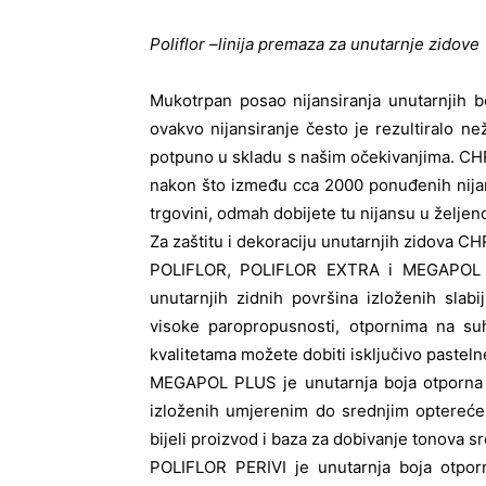
Poliflor –linija premaza za unutarnje zidove
Mukotrpan posao nijansiranja unutarnjih b
ovakvo nijansiranje često je rezultiralo 
potpuno u skladu s našim očekivanjima.
nakon što između cca 2000 ponuđenih nijans
trgovini, odmah dobijete tu nijansu u željeno
Za zaštitu i dekoraciju unutarnjih zidova
POLIFLOR, POLIFLOR EXTRA i MEGAPOL su
unutarnjih zidnih površina izloženih sla
visoke paropropusnosti, otpornima na suho
kvalitetama možete dobiti isključivo pasteln
MEGAPOL PLUS je unutarnja boja otporna n
izloženih umjerenim do srednjim opterećenj
bijeli proizvod i baza za dobivanje tonova sr
POLIFLOR PERIVI je unutarnja boja otporn