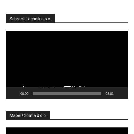
Schrack Technik d.o.o.
Reproduktor
videozapisa
00:00
08:01
Mapei Croatia d.o.o.
Reproduktor