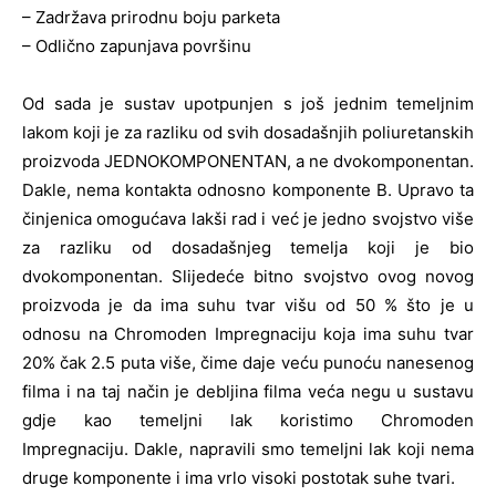
– Zadržava prirodnu boju parketa
– Odlično zapunjava površinu
Od sada je sustav upotpunjen s još jednim temeljnim
lakom koji je za razliku od svih dosadašnjih poliuretanskih
proizvoda JEDNOKOMPONENTAN, a ne dvokomponentan.
Dakle, nema kontakta odnosno komponente B. Upravo ta
činjenica omogućava lakši rad i već je jedno svojstvo više
za razliku od dosadašnjeg temelja koji je bio
dvokomponentan. Slijedeće bitno svojstvo ovog novog
proizvoda je da ima suhu tvar višu od 50 % što je u
odnosu na Chromoden Impregnaciju koja ima suhu tvar
20% čak 2.5 puta više, čime daje veću punoću nanesenog
filma i na taj način je debljina filma veća negu u sustavu
gdje kao temeljni lak koristimo Chromoden
Impregnaciju. Dakle, napravili smo temeljni lak koji nema
druge komponente i ima vrlo visoki postotak suhe tvari.