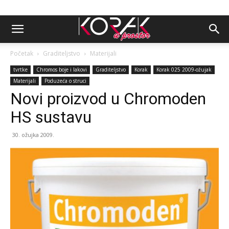
Početak
Graditeljstvo
Materijali
tvrtke
Chromos boje i lakovi
Graditeljstvo
Korak
Korak 025 2009-ožujak
Materijali
Poduzeća o struci
Novi proizvod u Chromoden
HS sustavu
30. ožujka 2009.