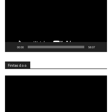
videozapisa
00:00
58:07
Finitas d.o.o.
Reproduktor
videozapisa