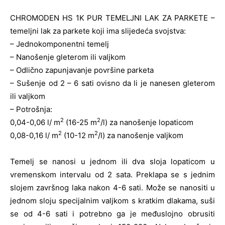
CHROMODEN HS 1K PUR TEMELJNI LAK ZA PARKETE –
temeljni lak za parkete koji ima slijedeća svojstva:
– Jednokomponentni temelj
– Nanošenje gleterom ili valjkom
– Odlično zapunjavanje površine parketa
– Sušenje od 2 – 6 sati ovisno da li je nanesen gleterom
ili valjkom
– Potrošnja:
2
2
0,04-0,06 l/ m
(16-25 m
/l) za nanošenje lopaticom
2
2
0,08-0,16 l/ m
(10-12 m
/l) za nanošenje valjkom
Temelj se nanosi u jednom ili dva sloja lopaticom u
vremenskom intervalu od 2 sata. Preklapa se s jednim
slojem završnog laka nakon 4-6 sati. Može se nanositi u
jednom sloju specijalnim valjkom s kratkim dlakama, suši
se od 4-6 sati i potrebno ga je međuslojno obrusiti