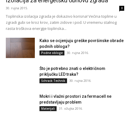
izolacija za energetsku obnovu zgrada
30. rujna 2015.
0
Toplinska izolacija zgrada je dokazivo korisna! Većina topline u
zgradi gubi se kroz krov, zatim zidove i pod. U vremenu stalnog
rasta troškova energije toplinska...
Kako se ocjenjuju greške površinske obrade
podnih obloga?
30. rujna 2016.
Podne obloge
Što je potrebno znati o električnom
priključku LED traka?
30. rujna 2016.
Schrack Technik
Mokri i vlažni prostori za fermacell ne
predstavljaju problem
31. ožujka 2016.
Materijali