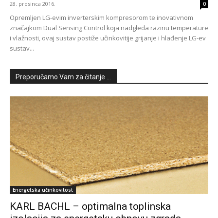
28. prosinca 2016.
0
Opremljen LG-evim inverterskim kompresorom te inovativnom
značajkom Dual Sensing Control koja nadgleda razinu temperature
i vlažnosti, ovaj sustav postiže učinkovitije grijanje i hlađenje LG-ev
sustav...
Preporučamo Vam za čitanje ...
Energetska učinkovitost
KARL BACHL – optimalna toplinska