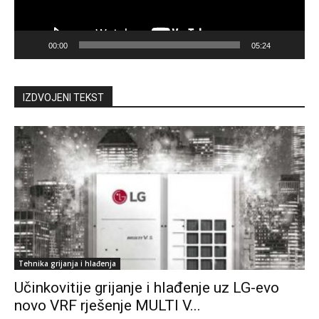
00:00
05:24
IZDVOJENI TEKST
Tehnika grijanja i hlađenja
Učinkovitije grijanje i hlađenje uz LG-evo
novo VRF rješenje MULTI V...