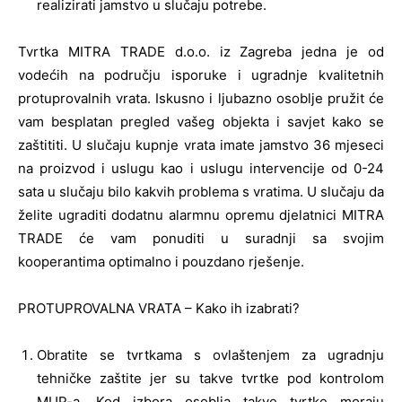
realizirati jamstvo u slučaju potrebe.
Tvrtka MITRA TRADE d.o.o. iz Zagreba jedna je od
vodećih na području isporuke i ugradnje kvalitetnih
protuprovalnih vrata. Iskusno i ljubazno osoblje pružit će
vam besplatan pregled vašeg objekta i savjet kako se
zaštititi. U slučaju kupnje vrata imate jamstvo 36 mjeseci
na proizvod i uslugu kao i uslugu intervencije od 0-24
sata u slučaju bilo kakvih problema s vratima. U slučaju da
želite ugraditi dodatnu alarmnu opremu djelatnici MITRA
TRADE će vam ponuditi u suradnji sa svojim
kooperantima optimalno i pouzdano rješenje.
PROTUPROVALNA VRATA – Kako ih izabrati?
Obratite se tvrtkama s ovlaštenjem za ugradnju
tehničke zaštite jer su takve tvrtke pod kontrolom
MUP-a. Kod izbora osoblja takve tvrtke moraju