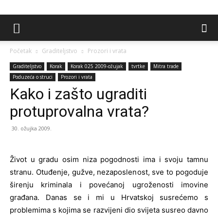
Početak
Graditeljstvo
Prozori i vrata
Graditeljstvo
Korak
Korak 025 2009-ožujak
tvrtke
Mitra trade
Poduzeća o struci
Prozori i vrata
Kako i zašto ugraditi
protuprovalna vrata?
30. ožujka 2009.
Život u gradu osim niza pogodnosti ima i svoju tamnu
stranu. Otuđenje, gužve, nezaposlenost, sve to pogoduje
širenju kriminala i povećanoj ugroženosti imovine
građana. Danas se i mi u Hrvatskoj susrećemo s
problemima s kojima se razvijeni dio svijeta susreo davno