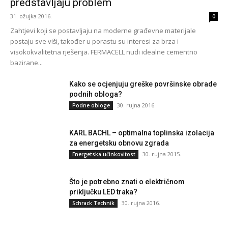
predstavljaju problem
31. ožujka 2016.
0
Zahtjevi koji se postavljaju na moderne građevne materijale
postaju sve viši, također u porastu su interesi za brza i
visokokvalitetna rješenja. FERMACELL nudi idealne cementno
bazirane...
Kako se ocjenjuju greške površinske obrade
podnih obloga?
30. rujna 2016.
Podne obloge
KARL BACHL – optimalna toplinska izolacija
za energetsku obnovu zgrada
30. rujna 2015.
Energetska učinkovitost
Što je potrebno znati o električnom
priključku LED traka?
30. rujna 2016.
Schrack Technik