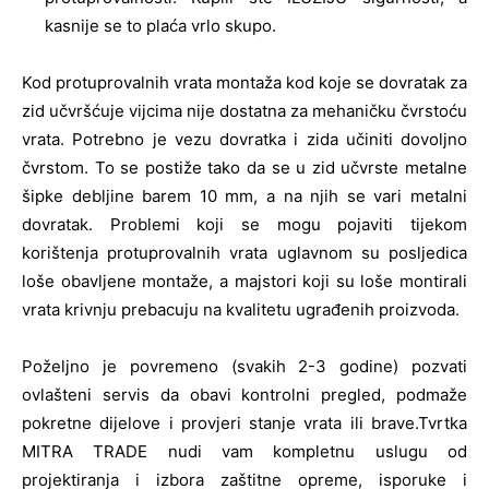
kasnije se to plaća vrlo skupo.
Kod protuprovalnih vrata montaža kod koje se dovratak za
zid učvršćuje vijcima nije dostatna za mehaničku čvrstoću
vrata. Potrebno je vezu dovratka i zida učiniti dovoljno
čvrstom. To se postiže tako da se u zid učvrste metalne
šipke debljine barem 10 mm, a na njih se vari metalni
dovratak. Problemi koji se mogu pojaviti tijekom
korištenja protuprovalnih vrata uglavnom su posljedica
loše obavljene montaže, a majstori koji su loše montirali
vrata krivnju prebacuju na kvalitetu ugrađenih proizvoda.
Poželjno je povremeno (svakih 2-3 godine) pozvati
ovlašteni servis da obavi kontrolni pregled, podmaže
pokretne dijelove i provjeri stanje vrata ili brave.Tvrtka
MITRA TRADE nudi vam kompletnu uslugu od
projektiranja i izbora zaštitne opreme, isporuke i