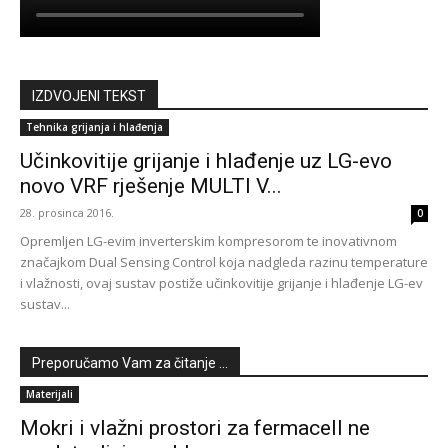
IZDVOJENI TEKST
Tehnika grijanja i hlađenja
Učinkovitije grijanje i hlađenje uz LG-evo
novo VRF rješenje MULTI V...
28. prosinca 2016.
0
Opremljen LG-evim inverterskim kompresorom te inovativnom
značajkom Dual Sensing Control koja nadgleda razinu temperature
i vlažnosti, ovaj sustav postiže učinkovitije grijanje i hlađenje LG-ev
sustav...
Preporučamo Vam za čitanje ...
Materijali
Mokri i vlažni prostori za fermacell ne