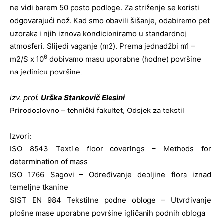
ne vidi barem 50 posto podloge. Za striženje se koristi
odgovarajući nož. Kad smo obavili šišanje, odabiremo pet
uzoraka i njih iznova kondicioniramo u standardnoj
atmosferi. Slijedi vaganje (m2). Prema jednadžbi m1 –
6
m2/S x 10
dobivamo masu uporabne (hodne) površine
na jedinicu površine.
izv. prof.
Urška Stankovič Elesini
Prirodoslovno – tehnički fakultet, Odsjek za tekstil
Izvori:
ISO 8543 Textile floor coverings – Methods for
determination of mass
ISO 1766 Sagovi – Određivanje debljine flora iznad
temeljne tkanine
SIST EN 984 Tekstilne podne obloge – Utvrđivanje
plošne mase uporabne površine igličanih podnih obloga