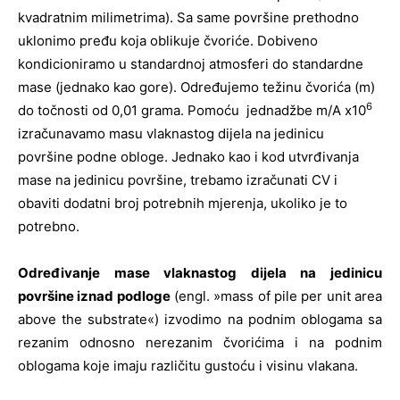
kvadratnim milimetrima). Sa same površine prethodno
uklonimo pređu koja oblikuje čvoriće. Dobiveno
kondicioniramo u standardnoj atmosferi do standardne
mase (jednako kao gore). Određujemo težinu čvorića (m)
6
do točnosti od 0,01 grama. Pomoću jednadžbe m/A x10
izračunavamo masu vlaknastog dijela na jedinicu
površine podne obloge. Jednako kao i kod utvrđivanja
mase na jedinicu površine, trebamo izračunati CV i
obaviti dodatni broj potrebnih mjerenja, ukoliko je to
potrebno.
Određivanje mase vlaknastog dijela na jedinicu
površine iznad podloge
(engl. »mass of pile per unit area
above the substrate«) izvodimo na podnim oblogama sa
rezanim odnosno nerezanim čvorićima i na podnim
oblogama koje imaju različitu gustoću i visinu vlakana.