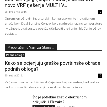
novo VRF rješenje MULTI V...
28. prosinca 2016.
0
Opremljen LG-evim inverterskim kompresorom te inovativnom
značajkom Dual Sensing Control koja nadgleda razinu temperature
i vlažnosti, ovaj sustav postiže učinkovitije grijanje i hlađenje LG-ev
sustav...
Preporučamo Vam za čitanje ...
Podne obloge
Kako se ocjenjuju greške površinske obrade
podnih obloga?
30. rujna 2016.
0
Već smo pisali o neobičnim slučajevima koji se sretnu, kad god se
radi s drvom ili o drvu, u kojima mislimo da su rješenje...
Što je potrebno znati o električnom
priključku LED traka?