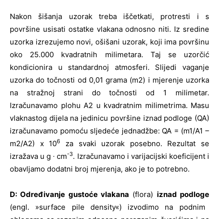
Nakon šišanja uzorak treba iščetkati, protresti i s
površine usisati ostatke vlakana odnosno niti. Iz sredine
uzorka izrezujemo novi, ošišani uzorak, koji ima površinu
oko 25.000 kvadratnih milimetara. Taj se uzorčić
kondicionira u standardnoj atmosferi. Slijedi vaganje
uzorka do točnosti od 0,01 grama (m2) i mjerenje uzorka
na stražnoj strani do točnosti od 1 milimetar.
Izračunavamo plohu A2 u kvadratnim milimetrima. Masu
vlaknastog dijela na jedinicu površine iznad podloge (QA)
izračunavamo pomoću sljedeće jednadžbe: QA = (m1/A1 –
6
m2/A2) x 10
za svaki uzorak posebno. Rezultat se
-3
izražava u g ∙ cm
. Izračunavamo i varijacijski koeficijent i
obavljamo dodatni broj mjerenja, ako je to potrebno.
D: Određivanje gustoće vlakana
(flora)
iznad podloge
(engl. »surface pile density«) izvodimo na podnim