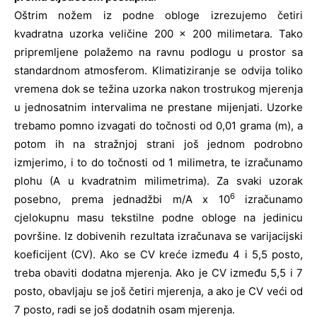
Oštrim nožem iz podne obloge izrezujemo četiri
kvadratna uzorka veličine 200 x 200 milimetara. Tako
pripremljene polažemo na ravnu podlogu u prostor sa
standardnom atmosferom. Klimatiziranje se odvija toliko
vremena dok se težina uzorka nakon trostrukog mjerenja
u jednosatnim intervalima ne prestane mijenjati. Uzorke
trebamo pomno izvagati do točnosti od 0,01 grama (m), a
potom ih na stražnjoj strani još jednom podrobno
izmjerimo, i to do točnosti od 1 milimetra, te izračunamo
plohu (A u kvadratnim milimetrima). Za svaki uzorak
6
posebno, prema jednadžbi m/A x 10
izračunamo
cjelokupnu masu tekstilne podne obloge na jedinicu
površine. Iz dobivenih rezultata izračunava se varijacijski
koeficijent (CV). Ako se CV kreće između 4 i 5,5 posto,
treba obaviti dodatna mjerenja. Ako je CV između 5,5 i 7
posto, obavljaju se još četiri mjerenja, a ako je CV veći od
7 posto, radi se još dodatnih osam mjerenja.