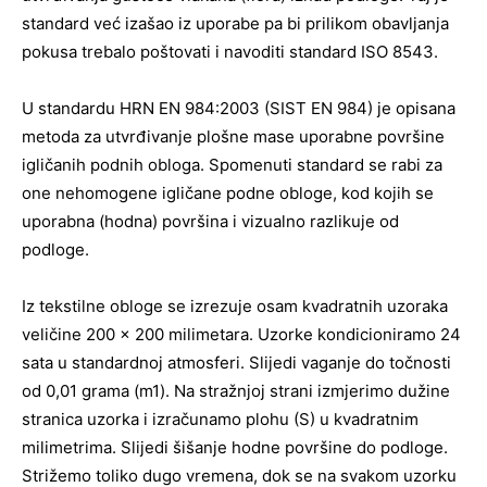
standard već izašao iz uporabe pa bi prilikom obavljanja
pokusa trebalo poštovati i navoditi standard ISO 8543.
U standardu HRN EN 984:2003 (SIST EN 984) je opisana
metoda za utvrđivanje plošne mase uporabne površine
igličanih podnih obloga. Spomenuti standard se rabi za
one nehomogene igličane podne obloge, kod kojih se
uporabna (hodna) površina i vizualno razlikuje od
podloge.
Iz tekstilne obloge se izrezuje osam kvadratnih uzoraka
veličine 200 x 200 milimetara. Uzorke kondicioniramo 24
sata u standardnoj atmosferi. Slijedi vaganje do točnosti
od 0,01 grama (m1). Na stražnjoj strani izmjerimo dužine
stranica uzorka i izračunamo plohu (S) u kvadratnim
milimetrima. Slijedi šišanje hodne površine do podloge.
Strižemo toliko dugo vremena, dok se na svakom uzorku