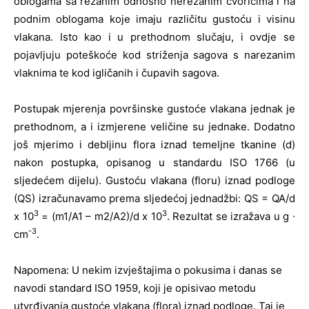
oblogama sa rezanim odnosno nerezanim čvorićima i na
podnim oblogama koje imaju različitu gustoću i visinu
vlakana. Isto kao i u prethodnom slučaju, i ovdje se
pojavljuju poteškoće kod striženja sagova s narezanim
vlaknima te kod igličanih i čupavih sagova.
Postupak mjerenja površinske gustoće vlakana jednak je
prethodnom, a i izmjerene veličine su jednake. Dodatno
još mjerimo i debljinu flora iznad temeljne tkanine (d)
nakon postupka, opisanog u standardu ISO 1766 (u
sljedećem dijelu). Gustoću vlakana (floru) iznad podloge
(QS) izračunavamo prema sljedećoj jednadžbi: QS = QA/d
3
3
x 10
= (m1/A1 – m2/A2)/d x 10
. Rezultat se izražava u g ∙
-3
cm
.
Napomena: U nekim izvještajima o pokusima i danas se
navodi standard ISO 1959, koji je opisivao metodu
utvrđivanja gustoće vlakana (flora) iznad podloge. Taj je