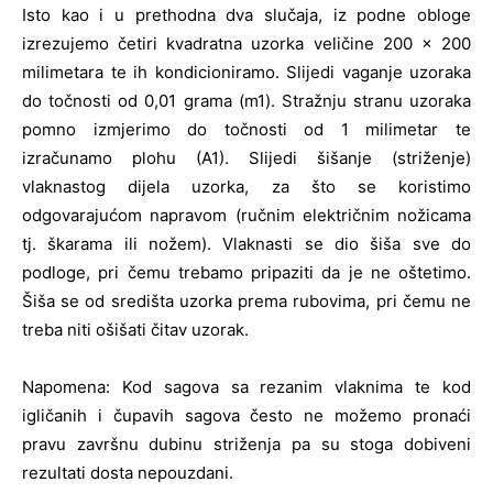
Isto kao i u prethodna dva slučaja, iz podne obloge
izrezujemo četiri kvadratna uzorka veličine 200 x 200
milimetara te ih kondicioniramo. Slijedi vaganje uzoraka
do točnosti od 0,01 grama (m1). Stražnju stranu uzoraka
pomno izmjerimo do točnosti od 1 milimetar te
izračunamo plohu (A1). Slijedi šišanje (striženje)
vlaknastog dijela uzorka, za što se koristimo
odgovarajućom napravom (ručnim električnim nožicama
tj. škarama ili nožem). Vlaknasti se dio šiša sve do
podloge, pri čemu trebamo pripaziti da je ne oštetimo.
Šiša se od središta uzorka prema rubovima, pri čemu ne
treba niti ošišati čitav uzorak.
Napomena: Kod sagova sa rezanim vlaknima te kod
igličanih i čupavih sagova često ne možemo pronaći
pravu završnu dubinu striženja pa su stoga dobiveni
rezultati dosta nepouzdani.