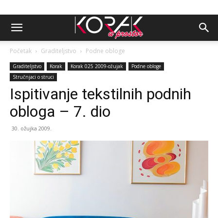
Početak
Graditeljstvo
Podne obloge
Graditeljstvo
Korak
Korak 025 2009-ožujak
Podne obloge
Stručnjaci o struci
Ispitivanje tekstilnih podnih
obloga – 7. dio
30. ožujka 2009.