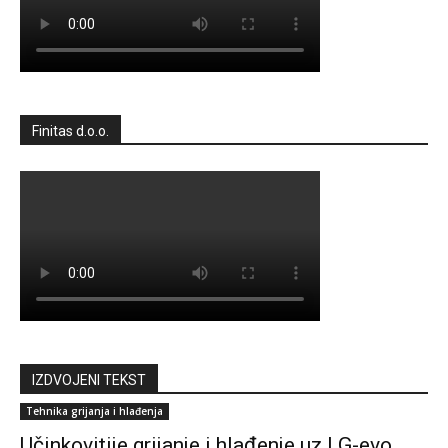
Finitas d.o.o.
IZDVOJENI TEKST
Tehnika grijanja i hlađenja
Učinkovitije grijanje i hlađenje uz LG-evo