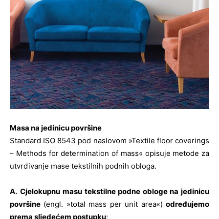
Masa na jedinicu površine
Standard ISO 8543 pod naslovom »Textile floor coverings
– Methods for determination of mass« opisuje metode za
utvrđivanje mase tekstilnih podnih obloga.
A.
Cjelokupnu
masu tekstilne podne obloge na jedinicu
površine
(engl. »total mass per unit area«)
određujemo
prema sljedećem postupku
: