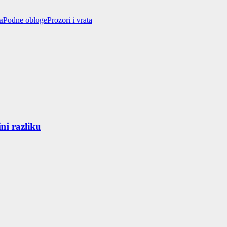
a
Podne obloge
Prozori i vrata
ni razliku