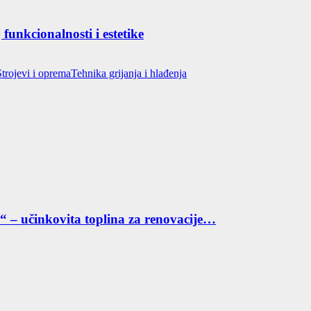
funkcionalnosti i estetike
Strojevi i oprema
Tehnika grijanja i hlađenja
“ – učinkovita toplina za renovacije…