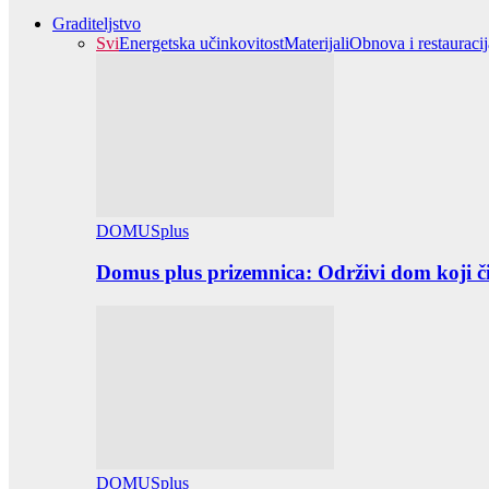
Graditeljstvo
Svi
Energetska učinkovitost
Materijali
Obnova i restauracij
DOMUSplus
Domus plus prizemnica: Održivi dom koji či
DOMUSplus