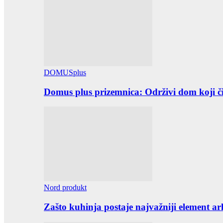
DOMUSplus
Domus plus prizemnica: Održivi dom koji či
Nord produkt
Zašto kuhinja postaje najvažniji element ar