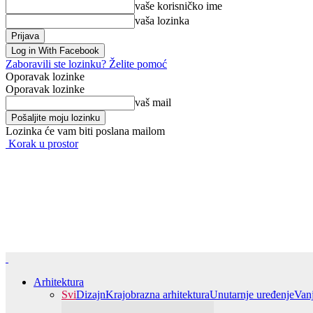
vaše korisničko ime
vaša lozinka
Log in With Facebook
Zaboravili ste lozinku? Želite pomoć
Oporavak lozinke
Oporavak lozinke
vaš mail
Lozinka će vam biti poslana mailom
Korak u prostor
Arhitektura
Svi
Dizajn
Krajobrazna arhitektura
Unutarnje uređenje
Van