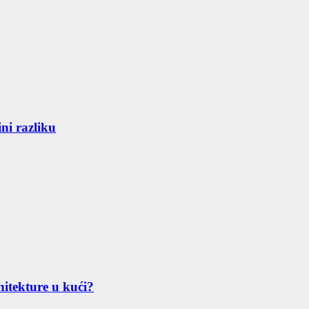
ni razliku
hitekture u kući?