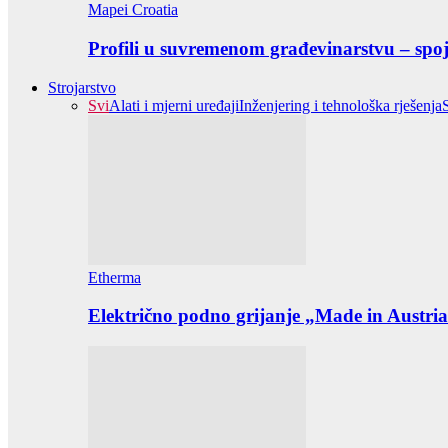
Mapei Croatia
Profili u suvremenom građevinarstvu – spoj 
Strojarstvo
Svi
Alati i mjerni uređaji
Inženjering i tehnološka rješenja
Etherma
Električno podno grijanje „Made in Austria